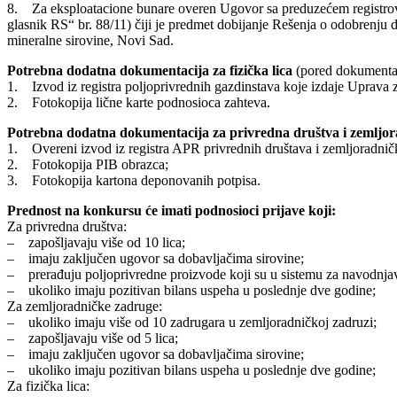
8. Za eksploatacione bunare overen Ugovor sa preduzećem registrovan
glasnik RS“ br. 88/11) čiji je predmet dobijanje Rešenja o odobrenju 
mineralne sirovine, Novi Sad.
Potrebna dodatna dokumentacija za fizička lica
(pored dokumentac
1. Izvod iz registra poljoprivrednih gazdinstava koje izdaje Uprava
2. Fotokopija lične karte podnosioca zahteva.
Potrebna dodatna dokumentacija za privredna društva i zemljor
1. Overeni izvod iz registra APR privrednih društava i zemljoradnič
2. Fotokopija PIB obrazca;
3. Fotokopija kartona deponovanih potpisa.
Prednost na konkursu će imati podnosioci prijave koji:
Za privredna društva:
– zapošljavaju više od 10 lica;
– imaju zaključen ugovor sa dobavljačima sirovine;
– prerađuju poljoprivredne proizvode koji su u sistemu za navodnja
– ukoliko imaju pozitivan bilans uspeha u poslednje dve godine;
Za zemljoradničke zadruge:
– ukoliko imaju više od 10 zadrugara u zemljoradničkoj zadruzi;
– zapošljavaju više od 5 lica;
– imaju zaključen ugovor sa dobavljačima sirovine;
– ukoliko imaju pozitivan bilans uspeha u poslednje dve godine;
Za fizička lica: