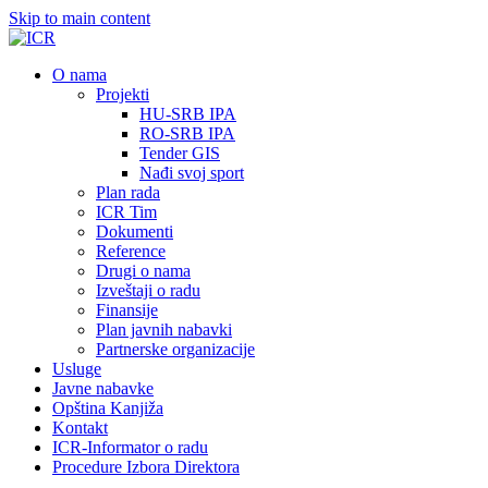
Skip to main content
О nama
Projekti
HU-SRB IPA
RO-SRB IPA
Tender GIS
Nađi svoj sport
Plan rada
ICR Tim
Dokumenti
Reference
Drugi o nama
Izveštaji o radu
Finansije
Plan javnih nabavki
Partnerske organizacije
Usluge
Javne nabavke
Opština Kanjiža
Kontakt
ICR-Informator o radu
Procedure Izbora Direktora