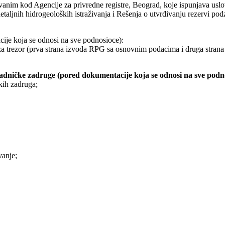
im kod Agencije za privredne registre, Beograd, koje ispunjava uslove
detaljnih hidrogeoloških istraživanja i Rešenja o utvrđivanju rezervi p
ije koja se odnosi na sve podnosioce):
 za trezor (prva strana izvoda RPG sa osnovnim podacima i druga stran
adničke zadruge (pored dokumentacije koja se odnosi na sve podno
kih zadruga;
vanje;