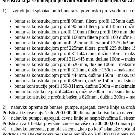
Sredstva koja se dodeljuju po ovom Konkursu namenjena su za:
1) Izgradnju eksploatacionih bunara za povrtarsku proizvodnju na otv
bunar sa konstrukcijom profil 90mm filtera profil 135mm duž
bunar sa konstrukcijom profil 90 mm filtera profil 135mm duž
bunar sa konstrukcijom profil 110mm filtera profil 160 mm d
bunar sa konstrukcijom profil 160mm filtera profil 160 dužine
bunar sa konstrukciojom profil 225mm filtera profil 225 dužin
bunar sa konstrukcijom prof 225mm filtera profil 225 dužine 
bunar sa konstrukcijom profil 311-445 mm, dužine 50m – maksi
bunar sa konstrucijom profil 311-445 mm, dužina 100m – maksi
bunar sa konstrukcijom profil 620 mm, dužine 100m – maksima
bunar sa konstrukcijom profil 311mm, dužine 150m – maksimal
bunar sa konstrukciojm profil 444mm, dužine 150m – maks. izn
bunar sa konstrukcijom profil 820mm, dužine 150m – maksimal
bunar konstrucije profil 150-311mm, dužine 200m – maksimaln
bunar konstrukcije profil 444mm, dužine 200m – maksimalni iz
bunar konstrukcije prečnik bušenja 820mm , dužina 200m – mak
2) nabavku opreme za bunare, pumpe, agregati, cevne linije za orošav
Podsticaji iznose najviše do 200.000,00 dinara po korisniku za nave
3) nabavku pumpe, agregati, cevne linije sa rasprskivačima ili sist
Podsticaji za 1 hektar površine iznose najviše do 200.000,00 dinara
4) nabavku agregata, pumpi i sistema „kap po kap“ plantaže voća ukl
Podsticaji za 1hektar površine iznose najviše do 200.000,00 dinara 