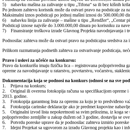
5) nabavku mašina za zalivanje u tipu „Tifona“ sa ili bez kišnih kri
Po jednom zahtevu korisnik može da ostvari pravo na podsticaje za najv
Maksimalni iznos podsticaji po jednoj mašini iznosi do 500.000,00 di
6) nabavku linija za zalivanje – mašine u tipu „Rendžer“, „Centar pi
Podsticaji iznose najviše do 3.000.000,00 dinara po korisniku za na
7) Finansiranje troškova izrade Glavnog Projekta navodnjavanja i tro
Podnosilac zahteva može da ostvari pravo na podsticajna sredstva za inv
Prilikom razmatranja podnetih zahteva za ostvarivanje podsticaja, neće
Pravo i uslovi za učešće na konkursu:
Pravo da konkurišu imaju fizička lica – registrovana poljoprivredna g
opreme za navodnjavanje u ratarstvu, povrtarstvu, voćarstvu, staklenic
Dokumentacija koja se podnosi na konkurs (odnosi se na sve pod
1. Prijava na konkurs;
2. Original ili overena fotokopija računa sa specifikacijom opreme i o
2013. godine.
3. Fotokopija garantnog lista za opremu za koju je to predviđeno va
4. Fotokopija carinske deklaracije ako je predmet kupovine nabavl
5. Originalni izvod lista nepokretnosti sa svim prilozima, iz koga se
poljoprivredno zemljište u zakup dužem od 3 godine, dostavlja se ov
6. Potvrdu poreske uprave da je podnosilac zahteva izmirio poreske 
7. Idejni Projekat sa ugovorom za izradu Glavnog projekta kao i info