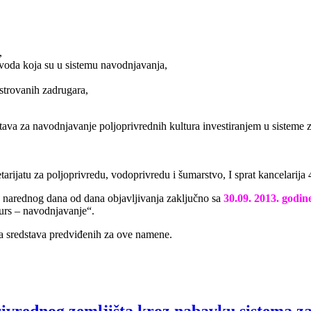
,
,
voda koja su u sistemu navodnjavanja,
strovanih zadrugara,
tava za navodnjavanje poljoprivrednih kultura investiranjem u sisteme za
ijatu za poljoprivredu, vodoprivredu i šumarstvo, I sprat kancelarija 4
 narednog dana od dana objavljivanja zaključno sa
30.09. 2013. godin
urs – navodnjavanje“.
osa sredstava predviđenih za ove namene.
ivrednog zemljišta kroz nabavku sistema z