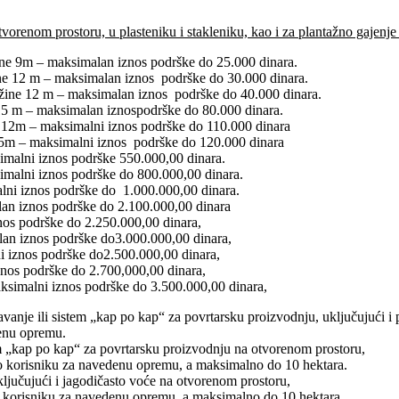
orenom prostoru, u plasteniku i stakleniku, kao i za plantažno gajenje
ine 9m – maksimalan iznos podrške do 25.000 dinara.
ine 12 m – maksimalan iznos podrške do 30.000 dinara.
užine 12 m – maksimalan iznos podrške do 40.000 dinara.
 15 m – maksimalan iznospodrške do 80.000 dinara.
e 12m – maksimalni iznos podrške do 110.000 dinara
15m – maksimalni iznos podrške do 120.000 dinara
malni iznos podrške 550.000,00 dinara.
malni iznos podrške do 800.000,00 dinara.
lni iznos podrške do 1.000.000,00 dinara.
an iznos podrške do 2.100.000,00 dinara
os podrške do 2.250.000,00 dinara,
an iznos podrške do3.000.000,00 dinara,
i iznos podrške do2.500.000,00 dinara,
nos podrške do 2.700,000,00 dinara,
simalni iznos podrške do 3.500.000,00 dinara,
anje ili sistem „kap po kap“ za povrtarsku proizvodnju, uključujući i 
denu opremu.
em „kap po kap“ za povrtarsku proizvodnju na otvorenom prostoru,
 po korisniku za navedenu opremu, a maksimalno do 10 hektara.
jučujući i jagodičasto voće na otvorenom prostoru,
po korisniku za navedenu opremu, a maksimalno do 10 hektara.