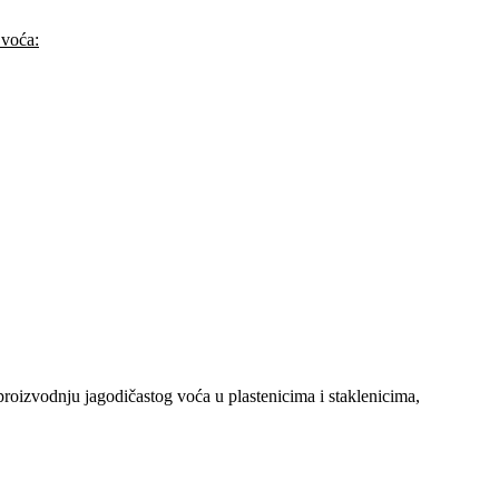
 voća:
proizvodnju jagodičastog voća u plastenicima i staklenicima,