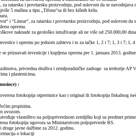
la, za ratarsku i povrtarsku proizvodnju, pod uslovom da se navodnjava
iše 5 mašina u tipu „Tifona“sa ili bez kišnih krila.
nara.
vot“ i “Linear“, za ratarsku i povrtarsku proizvodnju, pod uslovom da s
vedenu opremu.
škove naknade za geološko istraživanje ali ne više od 250.000,00 dina
estice i opremu po jednom zahtevu i to za tačke 1, 2 i 7; 1, 3 i 7; 1, 4 
 se priznavati investicije i kupljena oprema pre 1. januara 2013. godine
azdinstva, privredna društva i zemljoradničke zadruge sa teritorije AP 
ima i plastenicima.
nosioce) :
verena fotokopija otpremnice kao i original ili fotokopija fiskalnog is
žećim propisima.
jen uvozom.
 utvrđuje vlasništvo na poljoprivrednom zemljištu koji su predmet prime
erena fotokopija ugovora sa Ministarstvom poljoprivrede RS.
i druge javne dažbine za 2012. godinu.
rmacija o lokaciji