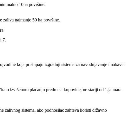
 minimalno 10ha površine.
e zaliva najmanje 50 ha površine.
ra.
i 7.
Vojvodine koja pristupaju izgradnji sistema za navodnjavanje i nabavci
ečka o izvršenom plaćanju predmeta kupovine, ne stariji od 1.januara
ne zalivnog sistema, ako podnosilac zahteva koristi državno