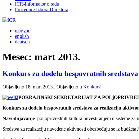
ICR-Informator o radu
Procedure Izbora Direktora
magyar
english
deutsch
Mesec:
mart 2013.
Konkurs za dodelu bespovratnih sredstava
Objavljeno
18. mart 2013.
. Objavljeno u
Konkursi
.
POKRAJINSKI SEKRETARIJAT ZA POLjOPRIVRE
Konkurs za dodelu bespovratnih sredstava za realizaciju aktivnos
Navodnjavanje
poljoprivrednih kultura investiranjem u sisteme za
Sredstva za realizaciju navedene aktivnosti obezbeđuju se iz budžeta 