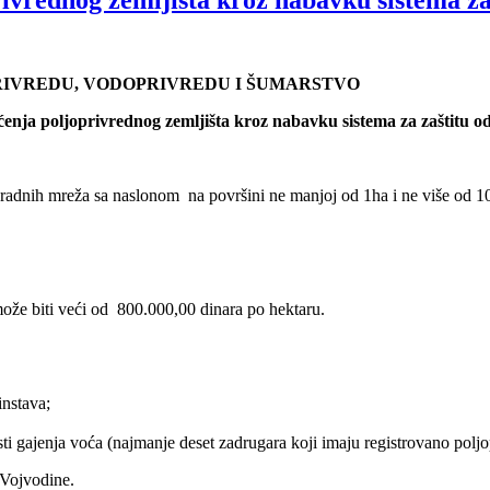
RIVREDU, VODOPRIVREDU I ŠUMARSTVO
enja poljoprivrednog zemljišta kroz nabavku sistema za zaštitu o
radnih mreža sa naslonom na površini ne manjoj od 1ha i ne više od 10
ože biti veći od 800.000,00 dinara po hektaru.
instava;
ti gajenja voća (najmanje deset zadrugara koji imaju registrovano poljo
 Vojvodine.