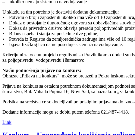
– ukoliko nemaju sistem na navodnjavanje
U skladu sa tim potrebno je dostaviti dodatnu dokumentaciju:
• Potvrdu o broju zaposlenih ukoliko ima više od 10 zaposlenih lica
• Dokaz o postojanje dugoročnog ugovora sa dobavljačima sirovine
• Dokaz da privredno društvo obavlja preradu poljoprivrednih proiz
• Bilans uspeha i stanja za poslednje dve godine,
• Potvrda iz Registra da zemljoradnička zadruga ima više od 10 regi
• Izjava fizičkog lica da ne poseduje sistem za navodnjavanje.
Kriterijumi za ocenu projekta regulisani su Pravilnikom o dodeli sreds
za poljoprivredu, vodoprivredu i šumarstvo.
Način podnošenja prijave na konkurs:
Obrazac „Prijava na konkurs“, može se preuzeti u Pokrajinskom sekretar
Prijava na konkurs sa ostalom potrebnom dokumentacijom podnosi se
šumarstvo, Bul. Mihajla Pupina 16, Novi Sad, sa naznakom „za konk
Podsticajna sredstva će se dodeljivati po pristiglim prijavama do izn
Dodatne informacije mogu se dobiti putem telefona 021/487-4418.
Link
Konkurs – Unapređenje korišćenja poljopr