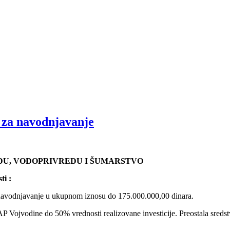
 za navodnjavanje
DU, VODOPRIVREDU I ŠUMARSTVO
ti :
 navodnjavanje u ukupnom iznosu do 175.000.000,00 dinara.
AP Vojvodine do 50% vrednosti realizovane investicije. Preostala sreds