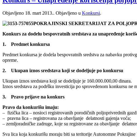
Objavljeno
18. mart 2013.
. Objavljeno u
Konkursi
.
POKRAJINSKI SEKRETARIJAT ZA POLjOP
Konkurs za dodelu bespovratnih sredstava za unapređenje korišć
1. Predmet konkursa
Predmet konkursa je dodela bespovratnih sredstva za nabavku protivg
opreme.
2. Ukupan iznos sredstava koji se dodeljuje po konkursu
Ukupan iznos sredstava koji se dodeljuje je 160.000.000,00 dinara.
Iznos sredstava za podršku investicija po sprovedenom konkursu ne m
3. Pravo prijave na konkurs
Pravo da konkurišu imaju:
– fizička lica – nosioci registrovanih porodičnih poljoprivrednih gazd
– pravna lica – registrovana za obavljanje delatnosti gajenja voća;
– zemljoradničke zadruge, koje su registrovane za obavljanje delatnos
Sva lica koja konkurišu moraju biti sa teritorije Autonomne Pokrajine