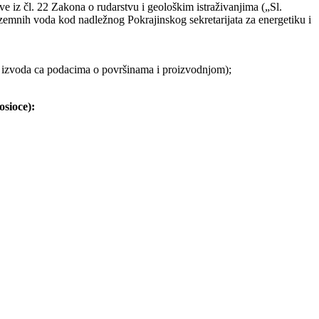
 iz čl. 22 Zakona o rudarstvu i geološkim istraživanjima („Sl.
odzemnih voda kod nadležnog Pokrajinskog sekretarijata za energetiku i
a izvoda ca podacima o površinama i proizvodnjom);
sioce):