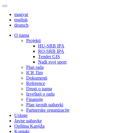
magyar
english
deutsch
О nama
Projekti
HU-SRB IPA
RO-SRB IPA
Tender GIS
Nađi svoj sport
Plan rada
ICR Tim
Dokumenti
Reference
Drugi o nama
Izveštaji o radu
Finansije
Plan javnih nabavki
Partnerske organizacije
Usluge
Javne nabavke
Opština Kanjiža
Kontakt