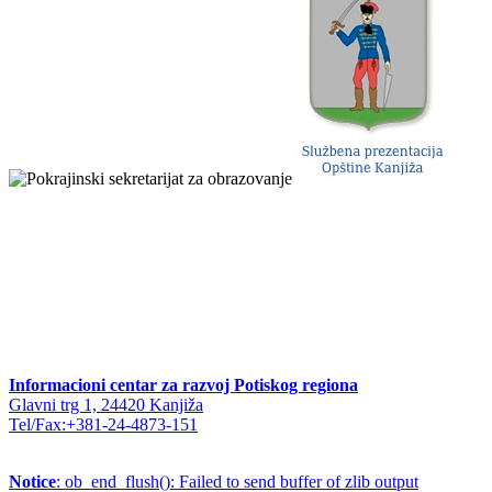
Informacioni centar za razvoj Potiskog regiona
Glavni trg 1, 24420 Kanjiža
Tel/Fax:+381-24-4873-151
Notice
: ob_end_flush(): Failed to send buffer of zlib output