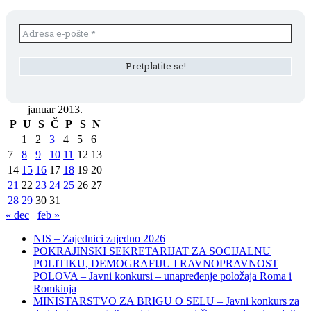
januar 2013.
P
U
S
Č
P
S
N
1
2
3
4
5
6
7
8
9
10
11
12
13
14
15
16
17
18
19
20
21
22
23
24
25
26
27
28
29
30
31
« dec
feb »
NIS – Zajednici zajedno 2026
POKRAJINSKI SEKRETARIJAT ZA SOCIJALNU
POLITIKU, DEMOGRAFIJU I RAVNOPRAVNOST
POLOVA – Javni konkursi – unapređenje položaja Roma i
Romkinja
MINISTARSTVO ZA BRIGU O SELU – Javni konkurs za