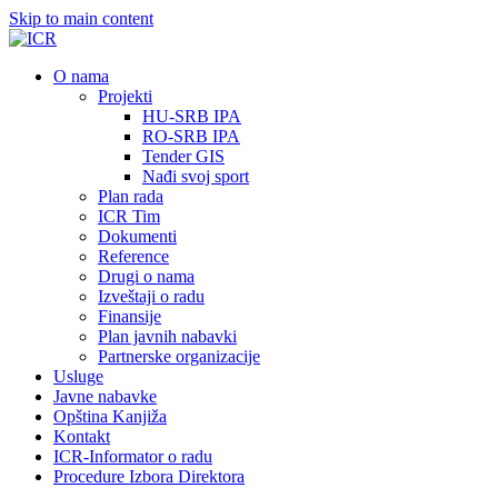
Skip to main content
О nama
Projekti
HU-SRB IPA
RO-SRB IPA
Tender GIS
Nađi svoj sport
Plan rada
ICR Tim
Dokumenti
Reference
Drugi o nama
Izveštaji o radu
Finansije
Plan javnih nabavki
Partnerske organizacije
Usluge
Javne nabavke
Opština Kanjiža
Kontakt
ICR-Informator o radu
Procedure Izbora Direktora