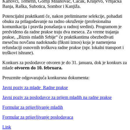
Karlovci, Temerin, Gornji Milanovac, Čačak, Kraljevo, Vrnjačka
Banja, Raška, Subotica, Sombor i Kanjiža.
Potencijalni praktikanti će, nakon preliminarne selekcije, pohađati
obuku za prilagođavanje na radno okruženje (profesionalna
komunikacija i pravila ponašanja u radnoj sredini). Programom je
predviđeno da radne prakse traju dva meseca. Za vreme trajanja
prakse, „Biznis mladih Srbije“ će praktikantima obezbeđivati
mesečnu novčanu nadoknadu (fiksni iznos) koja je namenjena
refundaciji osnovnih troškova radne prakse (npr. lokalni transport i
troškovi ishrane).
Konkurs za poslodavce otvoren je do 31. januara, dok je konkurs za
mlade
otvoren do 10. februara.
Preuzmite odgovarajuća konkursna dokumenta:
Javni poziv za mlade_Radne prakse
Javni poziv za poslodavce za prijem mladih na radne prakse
Formular za prijavljivanje mladih
Formular za prijavljivanje poslodavaca
Link