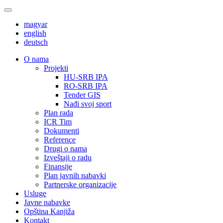
magyar
english
deutsch
О nama
Projekti
HU-SRB IPA
RO-SRB IPA
Tender GIS
Nađi svoj sport
Plan rada
ICR Tim
Dokumenti
Reference
Drugi o nama
Izveštaji o radu
Finansije
Plan javnih nabavki
Partnerske organizacije
Usluge
Javne nabavke
Opština Kanjiža
Kontakt