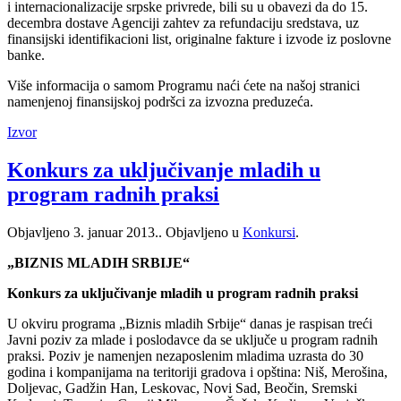
i internacionalizacije srpske privrede, bili su u obavezi da do 15.
decembra dostave Agenciji zahtev za refundaciju sredstava, uz
finansijski identifikacioni list, originalne fakture i izvode iz poslovne
banke.
Više informacija o samom Programu naći ćete na našoj stranici
namenjenoj finansijskoj podršci za izvozna preduzeća.
Izvor
Konkurs za uključivanje mladih u
program radnih praksi
Objavljeno
3. januar 2013.
. Objavljeno u
Konkursi
.
„BIZNIS MLADIH SRBIJE“
Konkurs za uključivanje mladih u program radnih praksi
U okviru programa „Biznis mladih Srbije“ danas je raspisan treći
Javni poziv za mlade i poslodavce da se uključe u program radnih
praksi. Poziv je namenjen nezaposlenim mladima uzrasta do 30
godina i kompanijama na teritoriji gradova i opština: Niš, Merošina,
Doljevac, Gadžin Han, Leskovac, Novi Sad, Beočin, Sremski