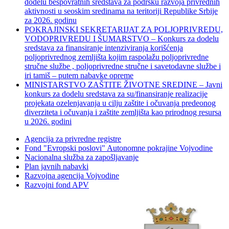
dodelu bespovratnih sredstava za podršku razvoja privrednih
aktivnosti u seoskim sredinama na teritoriji Republike Srbije
za 2026. godinu
POKRAJINSKI SEKRETARIJAT ZA POLJOPRIVREDU,
VODOPRIVREDU I ŠUMARSTVO – Konkurs za dodelu
sredstava za finansiranje intenziviranja korišćenja
poljoprivrednog zemljišta kojim raspolažu poljoprivredne
stručne službe , poljoprivredne stručne i savetodavne službe i
iri tamiš ‒ putem nabavke opreme
MINISTARSTVO ZAŠTITE ŽIVOTNE SREDINE – Javni
konkurs za dodelu sredstava za su/finansiranje realizacije
projekata ozelenjavanja u cilju zaštite i očuvanja predeonog
diverziteta i očuvanja i zaštite zemljišta kao prirodnog resursa
u 2026. godini
Agencija za privredne registre
Fond "Evropski poslovi" Autonomne pokrajine Vojvodine
Nacionalna služba za zapošljavanje
Plan javnih nabavki
Razvojna agencija Vojvodine
Razvojni fond APV