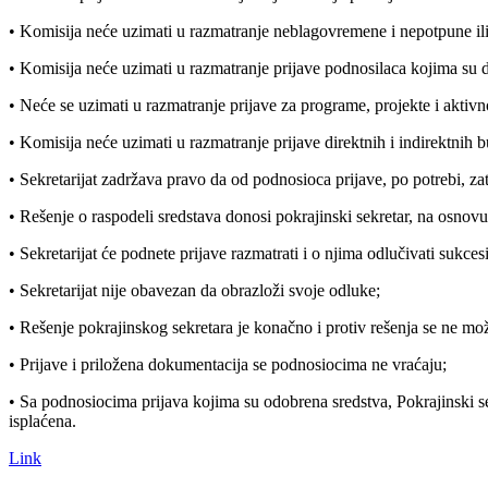
• Komisija neće uzimati u razmatranje neblagovremene i nepotpune ili 
• Komisija neće uzimati u razmatranje prijave podnosilaca kojima su 
• Neće se uzimati u razmatranje prijave za programe, projekte i aktiv
• Komisija neće uzimati u razmatranje prijave direktnih i indirektnih 
• Sekretarijat zadržava pravo da od podnosioca prijave, po potrebi, za
• Rešenje o raspodeli sredstava donosi pokrajinski sekretar, na osnov
• Sekretarijat će podnete prijave razmatrati i o njima odlučivati sukc
• Sekretarijat nije obavezan da obrazloži svoje odluke;
• Rešenje pokrajinskog sekretara je konačno i protiv rešenja se ne mož
• Prijave i priložena dokumentacija se podnosiocima ne vraćaju;
• Sa podnosiocima prijava kojima su odobrena sredstva, Pokrajinski sek
isplaćena.
Link