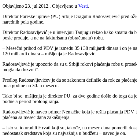
Objavljeno
23. jul 2012.
. Objavljeno u
Vesti
.
Direktor Poreske uprave (PU) Srbije Dragutin Radosavljević predložio 
narednih pola godine.
Direktor Radosavljević je u intervjuu Tanjugu rekao kako smatra da bi 
posle prodaje, a ne na fakturisanu (obračunatu) robu.
– Mesečni prihod od PDV je između 35 i 38 milijardi dinara i on je na
120 milijardi dinara – mišljenja je Radosavljević.
Radosavljević je upozorio da su u Srbiji rokovi plaćanja robe u proseku
mogla da dozvoli“.
Predlog Radosavljevićev je da se zakonom definiše da rok za plaćanj
pola godine na 30. u mesecu.
Tako bi se, mišljenja je direktor PU, za dve godine došlo do toga da je
podnela period prolongiranja.
Radosavljević je naveo primer Nemačke koja je rešila plaćanja PDV ta
plaćena sa mesec dana zakašnjenja.
– Isto su to uradili Hrvati koji su, takođe, na mesec dana pomerili dos
nedostatak sredstava koja su najvažnija u budžetu – naveo je on.