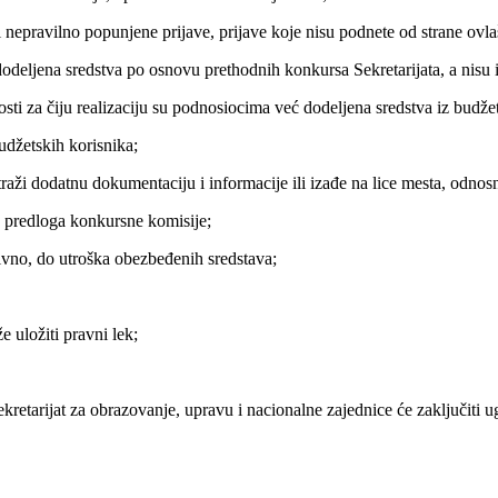
nepravilno popunjene prijave, prijave koje nisu podnete od strane ovla
dodeljena sredstva po osnovu prethodnih konkursa Sekretarijata, a nisu 
nosti za čiju realizaciju su podnosiocima već dodeljena sredstva iz budž
budžetskih korisnika;
traži dodatnu dokumentaciju i informacije ili izađe na lice mesta, odno
u predloga konkursne komisije;
esivno, do utroška obezbeđenih sredstava;
e uložiti pravni lek;
retarijat za obrazovanje, upravu i nacionalne zajednice će zaključiti u