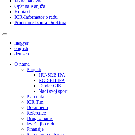
Javne nabavke
Opština Kanjiža
Kontakt
ICR-Informator o radu
Procedure Izbora Direktora
magyar
english
deutsch
О nama
Projekti
HU-SRB IPA
RO-SRB IPA
Tender GIS
Nađi svoj sport
Plan rada
ICR Tim
Dokumenti
Reference
Drugi o nama
Izveštaji o radu
Finansije
Plan javnih nabavki