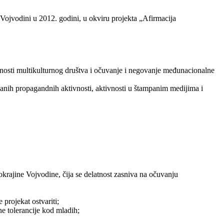
 Vojvodini u 2012. godini, u okviru projekta „Afirmacija
vrednosti multikulturnog društva i očuvanje i negovanje međunacionalne
mpanih propagandnih aktivnosti, aktivnosti u štampanim medijima i
Pokrajine Vojvodine, čija se delatnost zasniva na očuvanju
 projekat ostvariti;
ne tolerancije kod mladih;