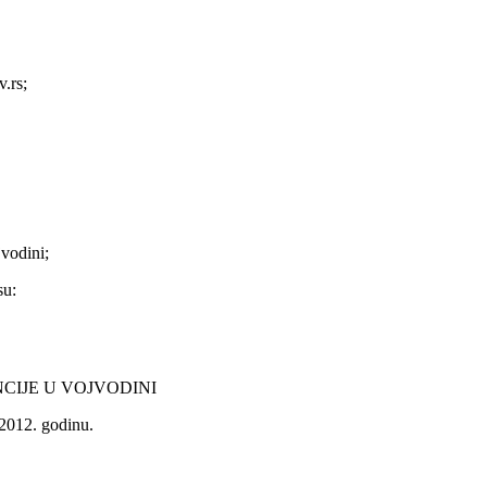
.rs;
jvodini;
su:
CIJE U VOJVODINI
2012. godinu.