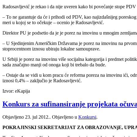
Radosavljević je rekao i da nije uveren kako bi povećanje stope PDV 
– To ne garantuje da će i prihodi od PDV, kao najizdašnijeg poreskog o
meri u kojoj se to očekuje – ocenio je Radosavljević.
Direktor PU je podsetio da je je porez na imovinu u mnogim zemljama 
– U Sjedinjenim Američkim Državama je porez na imovinu na prvom mes
stoprocentnom iznosu ubiraju lokalne samouprave.
U Srbiji je porez na imovinu više socijalna kategorija i predmet polit
sada značajno manji od onoga koji bi trebalo da bude.
– Ostaje da se vidi u kom pracu će reforma poreza na imovinu ići, odn
iznosi 0,4% – zaključio je Radosavljević.
Izvor: eKapija
Konkurs za sufinansiranje projekata očuv
Objavljeno
23. jul 2012.
. Objavljeno u
Konkursi
.
POKRAJINSKI SEKRETARIJAT ZA OBRAZOVANjE, UPR