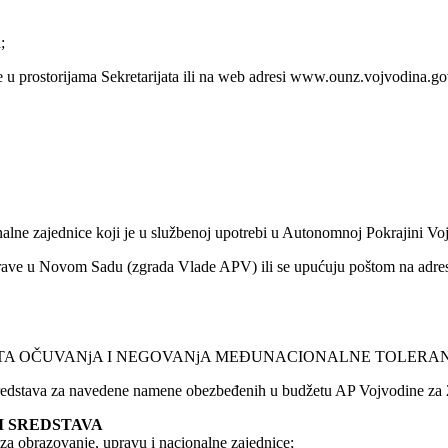
;
 u prostorijama Sekretarijata ili na web adresi www.ounz.vojvodina.gov
nalne zajednice koji je u službenoj upotrebi u Autonomnoj Pokrajini Vo
uprave u Novom Sadu (zgrada Vlade APV) ili se upućuju poštom na adre
KATA OČUVANjA I NEGOVANjA MEĐUNACIONALNE TOLERAN
redstava za navedene namene obezbeđenih u budžetu AP Vojvodine za 
I SREDSTAVA
 za obrazovanje, upravu i nacionalne zajednice;