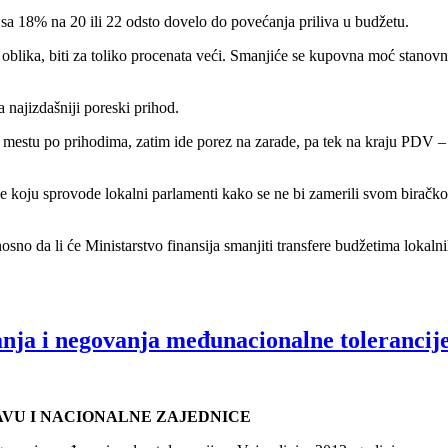
sa 18% na 20 ili 22 odsto dovelo do povećanja priliva u budžetu.
blika, biti za toliko procenata veći. Smanjiće se kupovna moć stanovništ
najizdašniji poreski prihod.
tu po prihodima, zatim ide porez na zarade, pa tek na kraju PDV – rek
ike koju sprovode lokalni parlamenti kako se ne bi zamerili svom biračko
osno da li će Ministarstvo finansija smanjiti transfere budžetima lokal
anja i negovanja međunacionalne tolerancij
AVU I NACIONALNE ZAJEDNICE