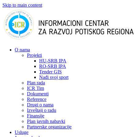
Skip to main content
О nama
Projekti
HU-SRB IPA
RO-SRB IPA
Tender GIS
Nađi svoj sport
Plan rada
ICR Tim
Dokumenti
Reference
Drugi o nama
Izveštaji o radu
Finansije
Plan javnih nabavki
Partnerske organizacije
Usluge