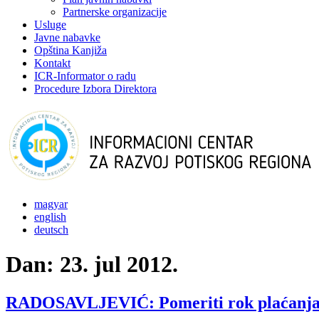
Partnerske organizacije
Usluge
Javne nabavke
Opština Kanjiža
Kontakt
ICR-Informator o radu
Procedure Izbora Direktora
magyar
english
deutsch
Dan:
23. jul 2012.
RADOSAVLJEVIĆ: Pomeriti rok plaćanja P