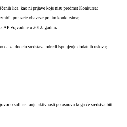
šćenih lica, kao ni prijave koje nisu predmet Konkursa;
izmirili preuzete obaveze po tim konkursima;
eta AP Vojvodine u 2012. godini.
sno da za dodelu sredstava odredi ispunjenje dodatnih uslova;
govor o sufinasiranju aktivnosti po osnovu koga će sredstva biti