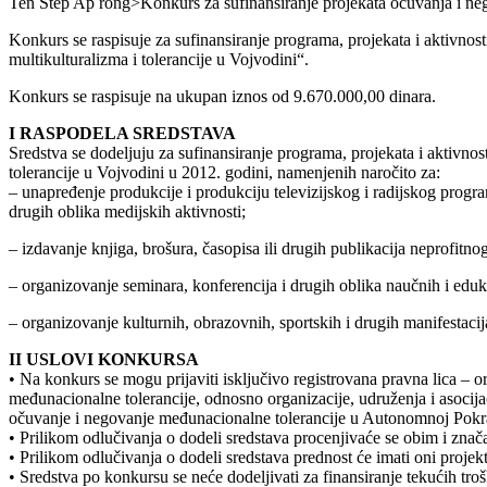
Ten Step Ap rong>Konkurs za sufinansiranje projekata očuvanja i ne
Konkurs se raspisuje za sufinansiranje programa, projekata i aktivnos
multikulturalizma i tolerancije u Vojvodini“.
Konkurs se raspisuje na ukupan iznos od 9.670.000,00 dinara.
I RASPODELA SREDSTAVA
Sredstva se dodeljuju za sufinansiranje programa, projekata i aktivnos
tolerancije u Vojvodini u 2012. godini, namenjenih naročito za:
– unapređenje produkcije i produkciju televizijskog i radijskog progra
drugih oblika medijskih aktivnosti;
– izdavanje knjiga, brošura, časopisa ili drugih publikacija neprofitno
– organizovanje seminara, konferencija i drugih oblika naučnih i edu
– organizovanje kulturnih, obrazovnih, sportskih i drugih manifestacij
II USLOVI KONKURSA
• Na konkurs se mogu prijaviti isključivo registrovana pravna lica – o
međunacionalne tolerancije, odnosno organizacije, udruženja i asocijaci
očuvanje i negovanje međunacionalne tolerancije u Autonomnoj Pokra
• Prilikom odlučivanja o dodeli sredstava procenjivaće se obim i značaj
• Prilikom odlučivanja o dodeli sredstava prednost će imati oni proje
• Sredstva po konkursu se neće dodeljivati za finansiranje tekućih troš