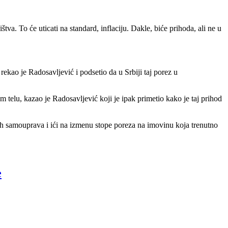
va. To će uticati na standard, inflaciju. Dakle, biće prihoda, ali ne u
ao je Radosavljević i podsetio da u Srbiji taj porez u
m telu, kazao je Radosavljević koji je ipak primetio kako je taj prihod
nih samouprava i ići na izmenu stope poreza na imovinu koja trenutno
e