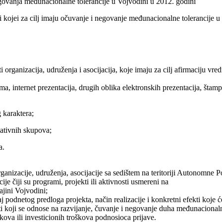
govanja međunacionalne tolerancije u Vojvodini u 2012. godini
ti kojei za cilj imaju očuvanje i negovanje međunacionalne tolerancije u
ti organizacija, udruženja i asocijacija, koje imaju za cilj afirmaciju 
ma, internet prezentacija, drugih oblika elektronskih prezentacija, šta
g karaktera;
kativnih skupova;
a.
rganizacije, udruženja, asocijacije sa sedištem na teritoriji Autonomne 
je čiji su programi, projekti ili aktivnosti usmereni na
jini Vojvodini;
 podnetog predloga projekta, način realizacije i konkretni efekti koje će
kti koji se odnose na razvijanje, čuvanje i negovanje duha međunacional
kova ili investicionih troškova podnosioca prijave.