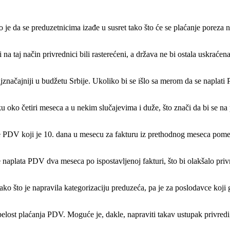
je da se preduzetnicima izađe u susret tako što će se plaćanje poreza 
na taj način privrednici bili rasterećeni, a država ne bi ostala uskrać
jznačajniji u budžetu Srbije. Ukoliko bi se išlo sa merom da se naplati
 oko četiri meseca a u nekim slučajevima i duže, što znači da bi se na p
e PDV koji je 10. dana u mesecu za fakturu iz prethodnog meseca pomer
 naplata PDV dva meseca po ispostavljenoj fakturi, što bi olakšalo privr
ko što je napravila kategorizaciju preduzeća, pa je za poslodavce koji
pelost plaćanja PDV. Moguće je, dakle, napraviti takav ustupak privredi,