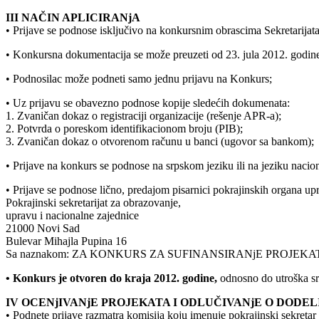
III NAČIN APLICIRANjA
• Prijave se podnose isključivo na konkursnim obrascima Sekretarijata
• Konkursna dokumentacija se može preuzeti od 23. jula 2012. godine
• Podnosilac može podneti samo jednu prijavu na Konkurs;
• Uz prijavu se obavezno podnose kopije sledećih dokumenata:
1. Zvaničan dokaz o registraciji organizacije (rešenje APR-a);
2. Potvrda o poreskom identifikacionom broju (PIB);
3. Zvaničan dokaz o otvorenom računu u banci (ugovor sa bankom);
• Prijave na konkurs se podnose na srpskom jeziku ili na jeziku nacio
• Prijave se podnose lično, predajom pisarnici pokrajinskih organa 
Pokrajinski sekretarijat za obrazovanje,
upravu i nacionalne zajednice
21000 Novi Sad
Bulevar Mihajla Pupina 16
Sa naznakom: ZA KONKURS ZA SUFINANSIRANjE PROJE
• Konkurs je otvoren do kraja 2012. godine,
odnosno do utroška s
IV OCENjIVANjE PROJEKATA I ODLUČIVANjE O DODEL
• Podnete prijave razmatra komisija koju imenuje pokrajinski sekretar