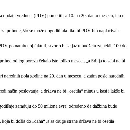
na dodatu vrednost (PDV) pomeriti sa 10. na 20. dan u mesecu, i to u
ena za prihode, što se može dogoditi ukoliko bi PDV bio naplaćivan
 PDV po namirenoj fakturi, stvorio bi se jaz u budžetu za nekih 100 do
rihod od tog poreza čekalo isto toliko meseci, „a Srbija to sebi ne bi
i narednih pola godine na 20. dan u mesecu, a zatim posle narednih
edi način poslovanja, a država ne bi „osetila“ minus u kasi i lakše bi
 godišnje zarađuju do 50 miliona evra, određeno da dažbina bude
 koja bi došla do „daha“ ,a sa druge strane država ne bi osetila