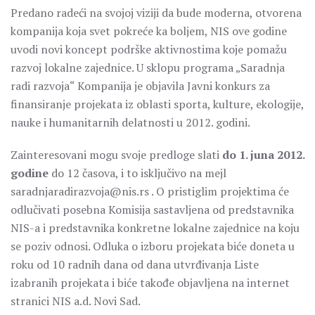
Predano radeći na svojoj viziji da bude moderna, otvorena
kompanija koja svet pokreće ka boljem, NIS ove godine
uvodi novi koncept podrške aktivnostima koje pomažu
razvoj lokalne zajednice. U sklopu programa „Saradnja
radi razvoja“ Kompanija je objavila Javni konkurs za
finansiranje projekata iz oblasti sporta, kulture, ekologije,
nauke i humanitarnih delatnosti u 2012. godini.
Zainteresovani mogu svoje predloge slati
do 1. juna 2012.
godine
do 12 časova, i to isključivo na mejl
saradnjaradirazvoja@nis.rs . O pristiglim projektima će
odlučivati posebna Komisija sastavljena od predstavnika
NIS-a i predstavnika konkretne lokalne zajednice na koju
se poziv odnosi. Odluka o izboru projekata biće doneta u
roku od 10 radnih dana od dana utvrđivanja Liste
izabranih projekata i biće takođe objavljena na internet
stranici NIS a.d. Novi Sad.