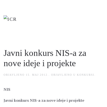
Skip
to
main
content
Javni konkurs NIS-a za
nove ideje i projekte
OBJAVLJENO
15. MAJ 2012.
. OBJAVLJENO U
KONKURSI
.
NIS
Javni konkurs NIS-a za nove ideje i projekte