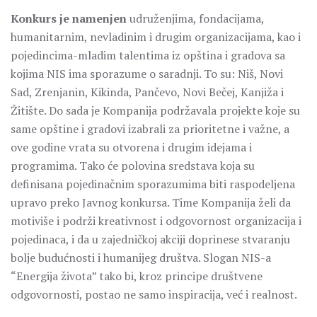
Konkurs je namenjen
udruženjima, fondacijama,
humanitarnim, nevladinim i drugim organizacijama, kao i
pojedincima-mladim talentima iz opština i gradova sa
kojima NIS ima sporazume o saradnji. To su: Niš, Novi
Sad, Zrenjanin, Kikinda, Pančevo, Novi Bečej, Kanjiža i
Žitište. Do sada je Kompanija podržavala projekte koje su
same opštine i gradovi izabrali za prioritetne i važne, a
ove godine vrata su otvorena i drugim idejama i
programima. Tako će polovina sredstava koja su
definisana pojedinačnim sporazumima biti raspodeljena
upravo preko Javnog konkursa. Time Kompanija želi da
motiviše i podrži kreativnost i odgovornost organizacija i
pojedinaca, i da u zajedničkoj akciji doprinese stvaranju
bolje budućnosti i humanijeg društva. Slogan NIS-a
“Energija života” tako bi, kroz principe društvene
odgovornosti, postao ne samo inspiracija, već i realnost.