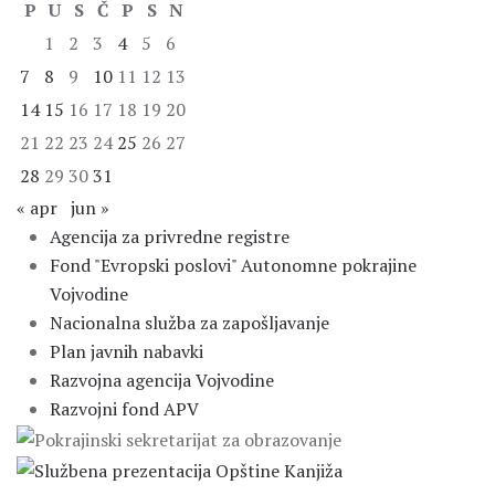
P
U
S
Č
P
S
N
1
2
3
4
5
6
7
8
9
10
11
12
13
14
15
16
17
18
19
20
21
22
23
24
25
26
27
28
29
30
31
« apr
jun »
Agencija za privredne registre
Fond "Evropski poslovi" Autonomne pokrajine
Vojvodine
Nacionalna služba za zapošljavanje
Plan javnih nabavki
Razvojna agencija Vojvodine
Razvojni fond APV