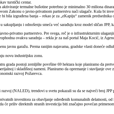
av turstički centar.
ktiviranje termalne bušotine potrebno je minimalno 30 miliona dinara.
vom Zakonu o javno-privatnom partnerstvu naći ulagače. Kula bi invest
e bi bila izgrađena banja – rekao je za „eKapiju“ zamenik predsednika 
akupljanju i odnošenju smeća već sarađuju kroz model sličan JPP, kaž
javno-privatno partnerstvo. Pre svega, reč je o infrastrukturnim ulaganj
 neophodna ovakva saradnja – rekla je za naš portal Maja Kocić, iz Agen
nu javnu garažu. Prema ranijim najavama, gradske vlasti doneće odluku
aju novu industrijsku zonu.
u grada postoji zemljište površine 69 hektara koje planiramo da pretvor
rijalnoj i skladišnoj nameni. Planiramo da opremanje i stavljanje ove 
konomski razvoj Požarevca.
voj (NALED), trendovi u svetu pokazali su da se najveći broj JPP proj
privatnih investitora za obavljanje određenih komunalnih delatnosti, od 
a će priliv direktnih stranih investicija biti značajno povećan primen