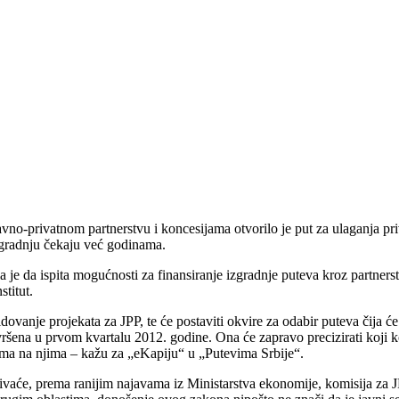
no-privatnom partnerstvu i koncesijama otvorilo je put za ulaganja priva
izgradnju čekaju već godinama.
la je da ispita mogućnosti za finansiranje izgradnje puteva kroz partners
titut.
ovanje projekata za JPP, te će postaviti okvire za odabir puteva čija će
vršena u prvom kvartalu 2012. godine. Ona će zapravo precizirati koji k
tima na njima – kažu za „eKapiju“ u „Putevima Srbije“.
učivaće, prema ranijim najavama iz Ministarstva ekonomije, komisija za JP