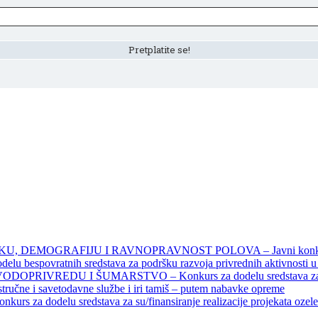
DEMOGRAFIJU I RAVNOPRAVNOST POLOVA – Javni konkursi – 
povratnih sredstava za podršku razvoja privrednih aktivnosti u seo
EDU I ŠUMARSTVO – Konkurs za dodelu sredstava za finansiran
 stručne i savetodavne službe i iri tamiš ‒ putem nabavke opreme
elu sredstava za su/finansiranje realizacije projekata ozelenjavan