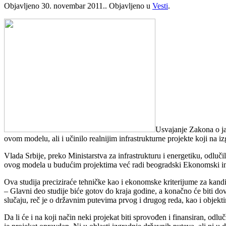
Objavljeno
30. novembar 2011.
. Objavljeno u
Vesti
.
Usvajanje Zakona o jav
ovom modelu, ali i učinilo realnijim infrastrukturne projekte koji na 
Vlada Srbije, preko Ministarstva za infrastrukturu i energetiku, odluči
ovog modela u budućim projektima već radi beogradski Ekonomski ins
Ova studija preciziraće tehničke kao i ekonomske kriterijume za kandid
– Glavni deo studije biće gotov do kraja godine, a konačno će biti do
slučaju, reč je o državnim putevima prvog i drugog reda, kao i objek
Da li će i na koji način neki projekat biti sprovođen i finansiran, odl