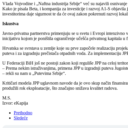
Vlada Vojvodine i „Naftna industrija Srbije“ već su najavili osnivan
Kako je pisala Beta, i kompanija za investicije i razvoj A1-S objavila
investitorima daje sigurnost te da će ovaj zakon pokrenuti razvoj lok
Iskustva
Javno-privatna partnerstva primenjuju se u svetu i Evropi intenzivno 
inicijativu kojom je poništila ograničenje učešća privatnog kapitala u 
Hrvatska se svrstava u zemlje koje su prve započele realizaciju projek
puteva i za izgradnju prečistača otpadnih voda. Za implementaciju JP
U Federaciji BiH još ne postoji zakon koji reguliše JPP na celoj terit
– Prema nekim istraživanjima, primena JPP u izgradnji puteva Jugoistočno
– rekli su nam u „Putevima Srbije“.
Kritičari modela JPP uglavnom navode da je ovo skup način finansiran
produžili rok eksploatacije, što značajno snižava kvalitet radova.
M.S.
Izvor: eKapija
Prethodno
Sledeće