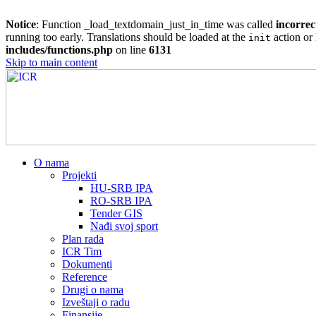
Notice
: Function _load_textdomain_just_in_time was called
incorrec
running too early. Translations should be loaded at the
action or 
init
includes/functions.php
on line
6131
Skip to main content
О nama
Projekti
HU-SRB IPA
RO-SRB IPA
Tender GIS
Nađi svoj sport
Plan rada
ICR Tim
Dokumenti
Reference
Drugi o nama
Izveštaji o radu
Finansije