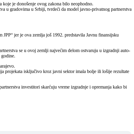
 za koje je donošenje ovog zakona bilo neophodno.
stva u gradovima u Srbiji, tvrdeći da model javno-privatnog partnerstva
 JPP“ jer je ova zemlja još 1992. predstavila Javnu finansijsku
artnerstva se u ovoj zemlji najvećim delom ostvaruju u izgradnji auto-
 godine.
Sarajevo.
 projekata isključivo kroz javni sektor imala bolje ili lošije rezultate
artnerstva investitori skarćuju vreme izgradnje i opremanja kako bi