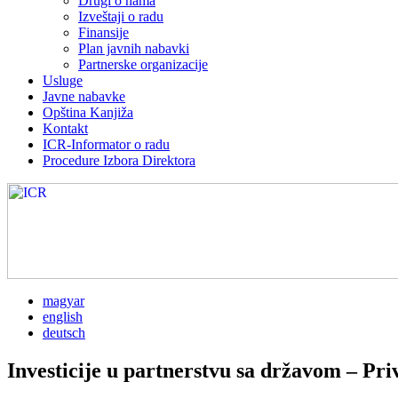
Drugi o nama
Izveštaji o radu
Finansije
Plan javnih nabavki
Partnerske organizacije
Usluge
Javne nabavke
Opština Kanjiža
Kontakt
ICR-Informator o radu
Procedure Izbora Direktora
magyar
english
deutsch
Investicije u partnerstvu sa državom – Priv