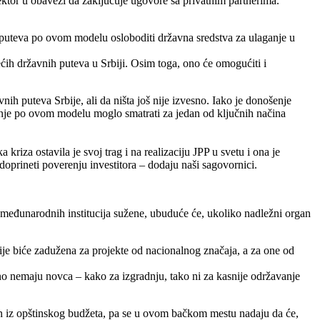
sektor u obavezi da zaključuje ugovore sa privatnim partnerima.
a puteva po ovom modelu osloboditi državna sredstva za ulaganje u
ećih državnih puteva u Srbiji. Osim toga, ono će omogućiti i
 puteva Srbije, ali da ništa još nije izvesno. Iako je donošenje
nje po ovom modelu moglo smatrati za jedan od ključnih načina
kriza ostavila je svoj trag i na realizaciju JPP u svetu i ona je
oprineti poverenju investitora – dodaju naši sagovornici.
međunarodnih institucija sužene, ubuduće će, ukoliko nadležni organ
ije biće zadužena za projekte od nacionalnog značaja, a za one od
vno nemaju novca – kako za izgradnju, tako ni za kasnije održavanje
iran iz opštinskog budžeta, pa se u ovom bačkom mestu nadaju da će,