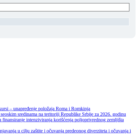
unapređenje položaja Roma i Romkinja
skim sredinama na teritoriji Republike Srbije za 2026. godinu
je intenziviranja korišćenja poljoprivrednog zemljišta
ja u cilju zaštite i očuvanja predeonog diverziteta i očuvanja i