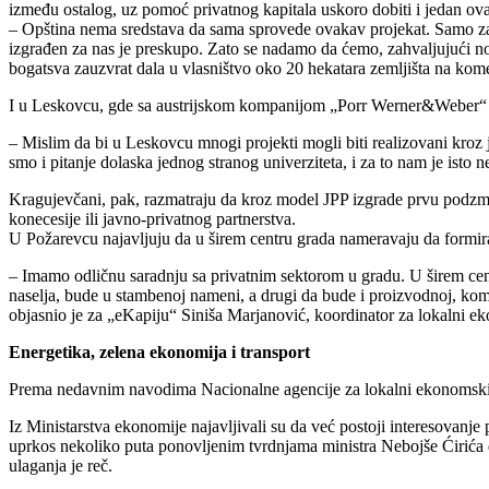
između ostalog, uz pomoć privatnog kapitala uskoro dobiti i jedan ovak
– Opština nema sredstava da sama sprovede ovakav projekat. Samo za a
izgrađen za nas je preskupo. Zato se nadamo da ćemo, zahvaljujući no
bogatsva zauzvrat dala u vlasništvo oko 20 hekatara zemljišta na kom
I u Leskovcu, gde sa austrijskom kompanijom „Porr Werner&Weber“ u s
– Mislim da bi u Leskovcu mnogi projekti mogli biti realizovani kroz 
smo i pitanje dolaska jednog stranog univerziteta, i za to nam je isto
Kragujevčani, pak, razmatraju da kroz model JPP izgrade prvu podzme
konecesije ili javno-privatnog partnerstva.
U Požarevcu najavljuju da u širem centru grada nameravaju da formir
– Imamo odličnu saradnju sa privatnim sektorom u gradu. U širem centr
naselja, bude u stambenoj nameni, a drugi da bude i proizvodnoj, kome
objasnio je za „eKapiju“ Siniša Marjanović, koordinator za lokalni e
Energetika, zelena ekonomija i transport
Prema nedavnim navodima Nacionalne agencije za lokalni ekonomski raz
Iz Ministarstva ekonomije najavljivali su da već postoji interesovanje 
uprkos nekoliko puta ponovljenim tvrdnjama ministra Nebojše Ćirića d
ulaganja je reč.