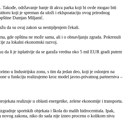
 Takođe, održavanje banje ili akva parka koji bi ovde mogao biti
itoru koji je spreman da uloži i eklspoataciju ovog prirodnog
opštine Damjan Miljanić.
u da su ovaj zakon sa nestrpljenjem čekali.
ima, gde opština ne može sama, ali i o obnavljanju zgrada. Pokrenuli
cije za lokalni ekonomski razvoj.
 da li je isplativije da se garaža vredna oko 5 mil EUR gradi putem
imo u Industrijsku zonu, s tim da jedan deo, koji je oslonjen na
zone u funkciju realizujemo kroz model javno-privatnog partnerstva –
ekata realizuje u oblasti energetike, zelene ekonomije i transporta.
izgradnje sportskih objekata i škola do malih hidrocentrala. Ipak,
om novog zakona, niko do sada nije izneo procenu o kolikom nivu