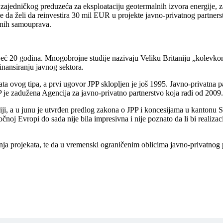
je zajedničkog preduzeća za eksploataciju geotermalnih izvora energije,
 je da želi da reinvestira 30 mil EUR u projekte javno-privatnog partner
alnih samouprava.
već 20 godina. Mnogobrojne studije nazivaju Veliku Britaniju „kolevkom
finansiranju javnog sektora.
ata ovog tipa, a prvi ugovor JPP sklopljen je još 1995. Javno-privatna p
P je zadužena Agencija za javno-privatno partnerstvo koja radi od 2009.
oriji, a u junu je utvrđen predlog zakona o JPP i koncesijama u kantonu 
j Evropi do sada nije bila impresivna i nije poznato da li bi realizacija
ja projekata, te da u vremenski ograničenim oblicima javno-privatnog p