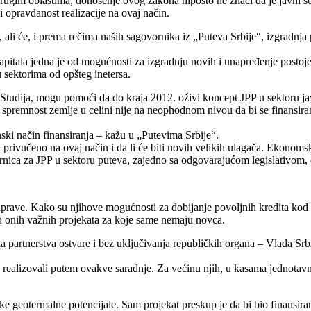
u drugim oblastima, donošenje ovog zakona nipošto ne znači da je javni 
 opravdanost realizacije na ovaj način.
, ali će, i prema rečima naših sagovornika iz „Puteva Srbije“, izgradnj
kapitala jedna je od mogućnosti za izgradnju novih i unapređenje postoj
 sektorima od opšteg inetersa.
udija, mogu pomoći da do kraja 2012. oživi koncept JPP u sektoru javnih
spremnost zemlje u celini nije na neophodnom nivou da bi se finansira
ski način finansiranja – kažu u „Putevima Srbije“.
i privučeno na ovaj način i da li će biti novih velikih ulagača. Ekonomska 
rnica za JPP u sektoru puteva, zajedno sa odgovarajućom legislativom, d
rave. Kako su njihove mogućnosti za dobijanje povoljnih kredita kod 
ih onih važnih projekata za koje same nemaju novca.
partnerstva ostvare i bez uključivanja republičkih organa – Vlada Srb
ado realizovali putem ovakve saradnje. Za većinu njih, u kasama jednota
elike geotermalne potencijale. Sam projekat preskup je da bi bio finans