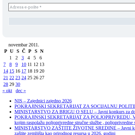
novembar 2011.
P
U
S
Č
P
S
N
1
2
3
4
5
6
7
8
9
10
11
12
13
14
15
16
17
18
19
20
21
22
23
24
25
26
27
28
29
30
« okt
dec »
NIS – Zajednici zajedno 2026
POKRAJINSKI SEKRETARIJAT ZA SOCIJALNU POLITIKU, 
MINISTARSTVO ZA BRIGU O SELU – Javni konkurs za dodelu bes
POKRAJINSKI SEKRETARIJAT ZA POLJOPRIVREDU, VODOPRIVR
kojim raspolažu poljoprivredne stručne službe , poljoprivredne
MINISTARSTVO ZAŠTITE ŽIVOTNE SREDINE – Javni konkurs za dod
zaštite zemljišta kao prirodnog resursa u 2026. godini