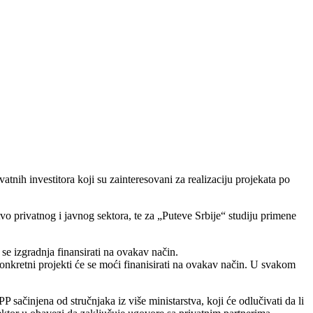
tnih investitora koji su zainteresovani za realizaciju projekata po
tvo privatnog i javnog sektora, te za „Puteve Srbije“ studiju primene
 se izgradnja finansirati na ovakav način.
onkretni projekti će se moći finanisirati na ovakav način. U svakom
P sačinjena od stručnjaka iz više ministarstva, koji će odlučivati da li