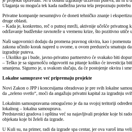
je projekat opravdan. Ni u oblasti izgradnje državnih puteva, ali ni 
Ulaganja su moguća tek kada nadležna javna tela prepoznaju potrebu i
Privatne kompanije nesumnjivo će doneti tehničko znanje i ekspertizu
druge oblasti.
– Kada je, konkretno, reč o putnoj mreži, aktivnije učešće privatnog 
održavanje budžetske ravnoteže u vremenu krize, što pozitivno utiče u
Naši sagovornici dodaju da promena pravnog okvira, kao i pomenuta St
zakona učinilo korak napred u ovome, u ovom preduzeću smatraju da 
izgradnje puteva.
– Ukoliko ga i bude, javno-privatno partnerstvo će svakako biti dopun
– Teško je sa sigurnošću odgovoriti na pitanje koliko će investicija bit
smanjena. Sigurno je, u svakom slučaju, da će postojenje okvira i sme
Lokalne samuprave već pripremaju projekte
Novi Zakon o JPP i koncesijama obradovao je pre svih lokalne samoup
da „zeleno svetlo“, moći da angažuju privatni kapital za izgradnju sv
Lokalnim samoupravama omogućeno je da na svojoj teritoriji određena 
lokalnog – lokalna samouprava.
Predstavnici gradova i opština već su najavljivali projekte koje bi r
objekata koje bi želeli da izgrade.
U Kuli su, na primer, radi da izgrade spa centar, jer ova varoš ima v