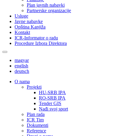
Plan javnih nabavki
Partnerske organizacije
Usluge
Javne nabavke
Opština Kanjiža
Kontakt
ICR-Informator o radu
Procedure Izbora Direktora
magyar
english
deutsch
О nama
Projekti
HU-SRB IPA
RO-SRB IPA
Tender GIS
Nađi svoj sport
Plan rada
ICR Tim
Dokumenti
Reference