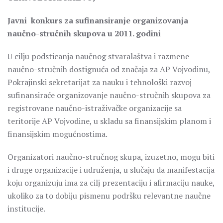
Javni konkurs za sufinansiranje organizovanja
naučno-stručnih skupova u 2011. godini
U cilju podsticanja naučnog stvaralaštva i razmene
naučno-stručnih dostignuća od značaja za AP Vojvodinu,
Pokrajinski sekretarijat za nauku i tehnološki razvoj
sufinansiraće organizovanje naučno-stručnih skupova za
registrovane naučno-istraživačke organizacije sa
teritorije AP Vojvodine, u skladu sa finansijskim planom i
finansijskim mogućnostima.
Organizatori naučno-stručnog skupa, izuzetno, mogu biti
i druge organizacije i udruženja, u slučaju da manifestacija
koju organizuju ima za cilj prezentaciju i afirmaciju nauke,
ukoliko za to dobiju pismenu podršku relevantne naučne
institucije.