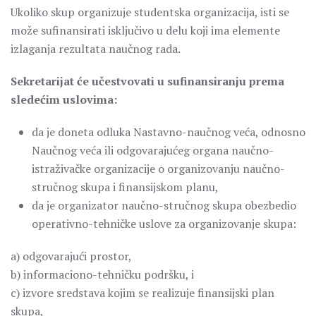
Ukoliko skup organizuje studentska organizacija, isti se
može sufinansirati isključivo u delu koji ima elemente
izlaganja rezultata naučnog rada.
Sekretarijat će učestvovati u sufinansiranju prema
sledećim uslovima:
da je doneta odluka Nastavno-naučnog veća, odnosno
Naučnog veća ili odgovarajućeg organa naučno-
istraživačke organizacije o organizovanju naučno-
stručnog skupa i finansijskom planu,
da je organizator naučno-stručnog skupa obezbedio
operativno-tehničke uslove za organizovanje skupa:
a) odgovarajući prostor,
b) informaciono-tehničku podršku, i
c) izvore sredstava kojim se realizuje finansijski plan
skupa,