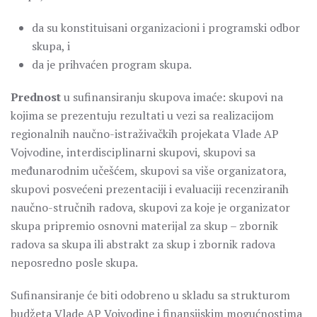
da su konstituisani organizacioni i programski odbor
skupa, i
da je prihvaćen program skupa.
Prednost
u sufinansiranju skupova imaće: skupovi na
kojima se prezentuju rezultati u vezi sa realizacijom
regionalnih naučno-istraživačkih projekata Vlade AP
Vojvodine, interdisciplinarni skupovi, skupovi sa
međunarodnim učešćem, skupovi sa više organizatora,
skupovi posvećeni prezentaciji i evaluaciji recenziranih
naučno-stručnih radova, skupovi za koje je organizator
skupa pripremio osnovni materijal za skup – zbornik
radova sa skupa ili abstrakt za skup i zbornik radova
neposredno posle skupa.
Sufinansiranje će biti odobreno u skladu sa strukturom
budžeta Vlade AP Vojvodine i finansijskim mogućnostima