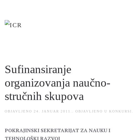
Skip
to
main
content
Sufinansiranje
organizovanja naučno-
stručnih skupova
OBJAVLJENO
24. JANUAR 2011.
. OBJAVLJENO U
KONKURSI
.
POKRAJINSKI SEKRETARIJAT ZA NAUKU I
TEHNOLOŠKI RAZVOJ