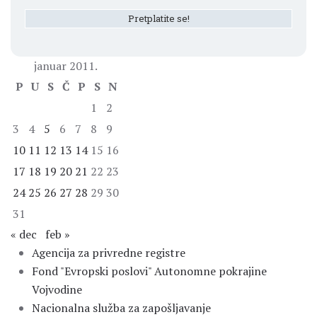
januar 2011.
P
U
S
Č
P
S
N
1
2
3
4
5
6
7
8
9
10
11
12
13
14
15
16
17
18
19
20
21
22
23
24
25
26
27
28
29
30
31
« dec
feb »
Agencija za privredne registre
Fond "Evropski poslovi" Autonomne pokrajine
Vojvodine
Nacionalna služba za zapošljavanje