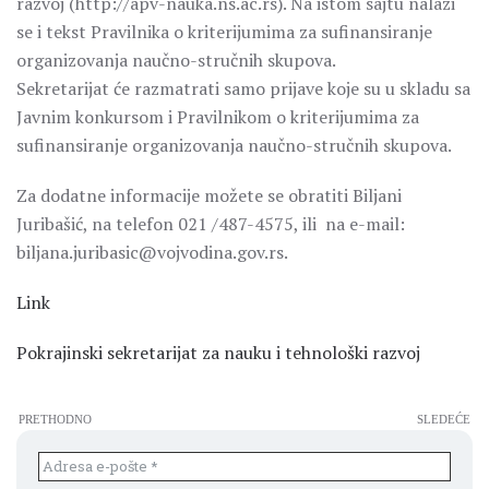
razvoj (http://apv-nauka.ns.ac.rs). Na istom sajtu nalazi
se i tekst Pravilnika o kriterijumima za sufinansiranje
organizovanja naučno-stručnih skupova.
Sekretarijat će razmatrati samo prijave koje su u skladu sa
Javnim konkursom i Pravilnikom o kriterijumima za
sufinansiranje organizovanja naučno-stručnih skupova.
Za dodatne informacije možete se obratiti Biljani
Juribašić, na telefon 021 /487-4575, ili na e-mail:
biljana.juribasic@vojvodina.gov.rs.
Link
Pokrajinski sekretarijat za nauku i tehnološki razvoj
PRETHODNO
SLEDEĆE