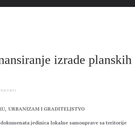
nansiranje izrade planskih
ONKURSI
.
RU, URBANIZAM I GRADITELJSTVO
h dokumenata jedinica lokalne samouprave sa teritorije