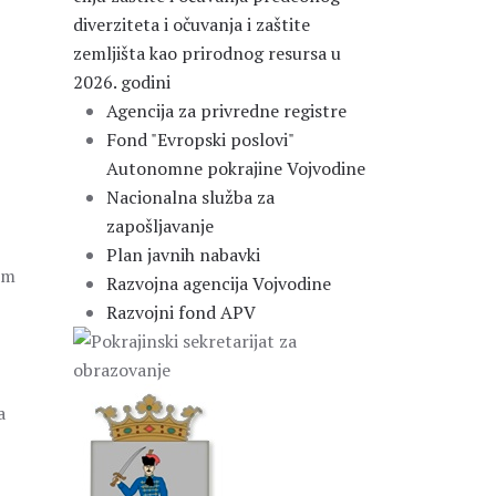
diverziteta i očuvanja i zaštite
zemljišta kao prirodnog resursa u
2026. godini
Agencija za privredne registre
Fond "Evropski poslovi"
Autonomne pokrajine Vojvodine
Nacionalna služba za
zapošljavanje
Plan javnih nabavki
im
Razvojna agencija Vojvodine
Razvojni fond APV
a