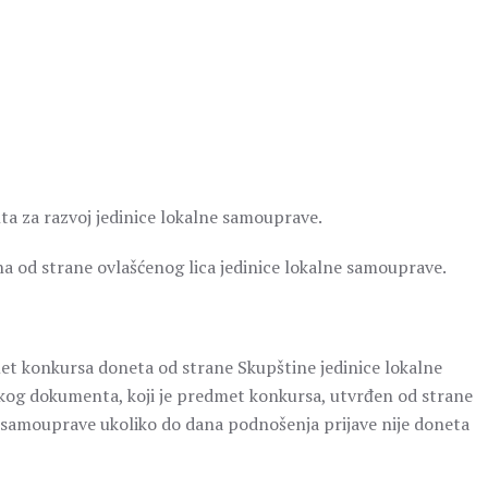
ta za razvoj jedinice lokalne samouprave.
na od strane ovlašćenog lica jedinice lokalne samouprave.
met konkursa doneta od strane Skupštine jedinice lokalne
kog dokumenta, koji je predmet konkursa, utvrđen od strane
 samouprave ukoliko do dana podnošenja prijave nije doneta