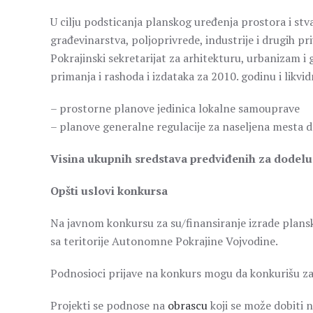
U cilju podsticanja planskog uređenja prostora i stvar
građevinarstva, poljoprivrede, industrije i drugih p
Pokrajinski sekretarijat za arhitekturu, urbanizam i 
primanja i rashoda i izdataka za 2010. godinu i likv
– prostorne planove jedinica lokalne samouprave
– planove generalne regulacije za naseljena mesta 
Visina ukupnih sredstava predviđenih za dodelu
Opšti uslovi konkursa
Na javnom konkursu za su/finansiranje izrade plan
sa teritorije Autonomne Pokrajine Vojvodine.
Podnosioci prijave na konkurs mogu da konkurišu z
Projekti se podnose na
obrascu
koji se može dobiti n