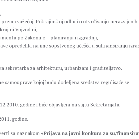
,
 prema važećoj Pokrajinskoj odluci o utvrđivanju nerazvijenih 
rajini Vojvodini,
umenta po Zakonu o planiranju i izgradnji,
rave opredelila na ime sopstvenog učešća u sufinansiranju izra
a sekretarka za arhitekturu, urbanizam i graditeljstvo.
lne samouprave kojoj budu dodeljena sredstva regulisaće se
2.2010. godine i biće objavljeni na sajtu Sekretarijata.
2011. godine.
overti sa naznakom
«Prijava na javni konkurs za su/finansira