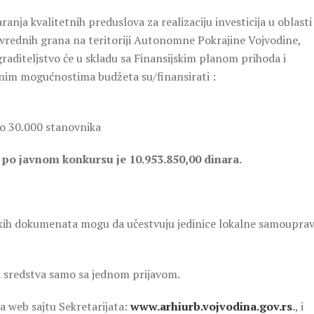
anja kvalitetnih preduslova za realizaciju investicija u oblasti
rivrednih grana na teritoriji Autonomne Pokrajine Vojvodine,
graditeljstvo će u skladu sa Finansijskim planom prihoda i
idnim mogućnostima budžeta su/finansirati :
do 30.000 stanovnika
 po javnom konkursu je 10.953.850,00 dinara.
skih dokumenata mogu da učestvuju jedinice lokalne samoupra
a sredstva samo sa jednom prijavom.
a web sajtu Sekretarijata:
www.arhiurb.vojvodina.gov.rs
.
, i