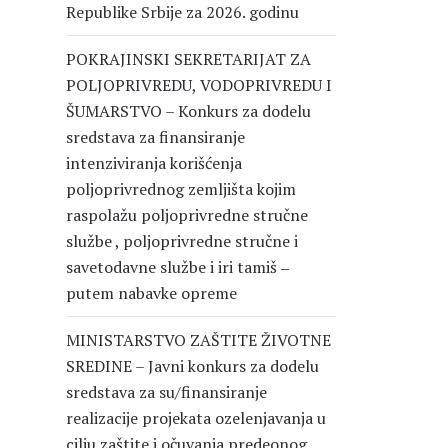
Republike Srbije za 2026. godinu
POKRAJINSKI SEKRETARIJAT ZA
POLJOPRIVREDU, VODOPRIVREDU I
ŠUMARSTVO – Konkurs za dodelu
sredstava za finansiranje
intenziviranja korišćenja
poljoprivrednog zemljišta kojim
raspolažu poljoprivredne stručne
službe , poljoprivredne stručne i
savetodavne službe i iri tamiš ‒
putem nabavke opreme
MINISTARSTVO ZAŠTITE ŽIVOTNE
SREDINE – Javni konkurs za dodelu
sredstava za su/finansiranje
realizacije projekata ozelenjavanja u
cilju zaštite i očuvanja predeonog