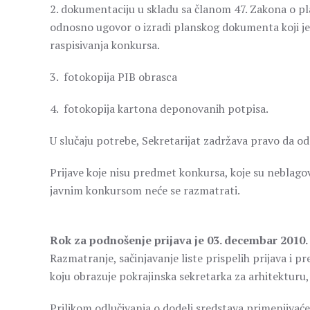
2. dokumentaciju u skladu sa članom 47. Zakona o plan
odnosno ugovor o izradi planskog dokumenta koji je
raspisivanja konkursa.
3. fotokopija PIB obrasca
4. fotokopija kartona deponovanih potpisa.
U slučaju potrebe, Sekretarijat zadržava pravo da o
Prijave koje nisu predmet konkursa, koje su neblag
javnim konkursom neće se razmatrati.
Rok za podnošenje prijava je 03. decembar 2010.
Razmatranje, sačinjavanje liste prispelih prijava i p
koju obrazuje pokrajinska sekretarka za arhitekturu,
Prilikom odlučivanja o dodeli sredstava primenjivaće 