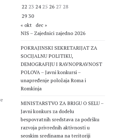
22
23
24
25
26
27
28
29
30
« okt
dec »
NIS – Zajednici zajedno 2026
POKRAJINSKI SEKRETARIJAT ZA
SOCIJALNU POLITIKU,
DEMOGRAFIJU I RAVNOPRAVNOST
POLOVA – Javni konkursi –
unapređenje položaja Roma i
Romkinja
ve
MINISTARSTVO ZA BRIGU O SELU –
Javni konkurs za dodelu
bespovratnih sredstava za podršku
razvoja privrednih aktivnosti u
seoskim sredinama na teritoriji