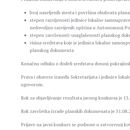
broj naseljenih mesta i površina obuhvata plana
stepen razvijenosti jedinice lokalne samouprave
nedovoljno razvijenih opština u Autonomnoj Pok
stepen završenosti-usaglašenosti planskog dok
visina sredstava koje je jedinica lokalne samoup
planskog dokumenta
Konačnu odluku o dodeli sredstava donosi pokrajinsk
Prava i obaveze između Sekretarijata i jedinice loka
ugovorom.
Rok za objavljivanje rezultata javnog konkursa je 13.1
Rok završetka izrade planskih dokumenata je 31.08.
Prijave na javni konkurs se podnose u zatvorenoj k