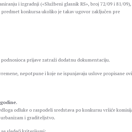
iranju i izgradnji («Službeni glasnik RS», broj 72/09 i 81/09),
 predmet konkursa ukoliko je takav ugovor zaključen pre
d podnosioca prijave zatraži dodatnu dokumentaciju.
ovremene, nepotpune i koje ne ispunjavaju uslove propisane ov
 godine.
redloga odluke o raspodeli sredstava po konkursu vršiće komisij
 urbanizam i graditeljstvo.
se sledeći kriterijumi: