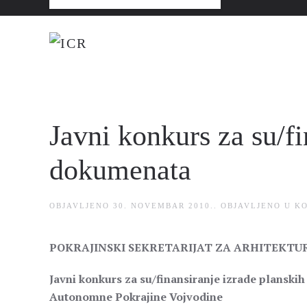
Javni konkurs za su/fi
dokumenata
OBJAVLJENO
30. NOVEMBAR 2010.
. OBJAVLJENO U
K
POKRAJINSKI SEKRETARIJAT ZA ARHITEKTU
Javni konkurs za su/finansiranje izrade planski
Autonomne Pokrajine Vojvodine