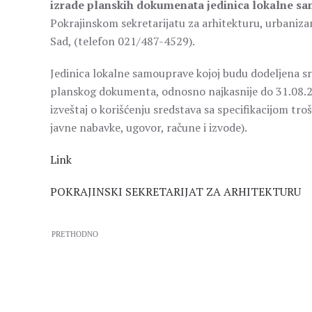
izrade planskih dokumenata jedinica lokalne sa
Pokrajinskom sekretarijatu za arhitekturu, urbaniza
Sad, (telefon 021/487-4529).
Jedinica lokalne samouprave kojoj budu dodeljena sr
planskog dokumenta, odnosno najkasnije do 31.08.2011.
izveštaj o korišćenju sredstava sa specifikacijom 
javne nabavke, ugovor, račune i izvode).
Link
POKRAJINSKI SEKRETARIJAT ZA ARHITEKTURU
PRETHODNO