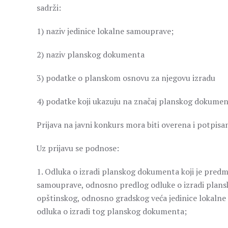
sadrži:
1) naziv jedinice lokalne samouprave;
2) naziv planskog dokumenta
3) podatke o planskom osnovu za njegovu izradu
4) podatke koji ukazuju na značaj planskog dokumen
Prijava na javni konkurs mora biti overena i potpisa
Uz prijavu se podnose:
1. Odluka o izradi planskog dokumenta koji je pred
samouprave, odnosno predlog odluke o izradi plans
opštinskog, odnosno gradskog veća jedinice lokalne
odluka o izradi tog planskog dokumenta;