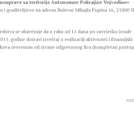
mouprave sa teritorije Autonomne Pokrajine Vojvodine»
m i graditeljstvo na adresu Bulevar Mihajla Pupina 16, 21000 
edstva se obavezuje da u roku od 15 dana po završetku izrade
 godine dostavi izveštaj o realizaciji aktivnosti i finansijski
troškova overenom od strane odgovornog lica (kompletan postu
SLE