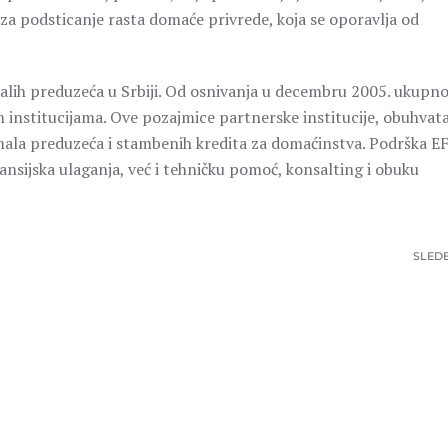
 za podsticanje rasta domaće privrede, koja se oporavlja od
malih preduzeća u Srbiji. Od osnivanja u decembru 2005. ukupno
 institucijama. Ove pozajmice partnerske institucije, obuhvat
 mala preduzeća i stambenih kredita za domaćinstva. Podrška E
sijska ulaganja, već i tehničku pomoć, konsalting i obuku
SLED