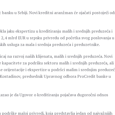
 banku u Srbiji. Novi kreditni aranžman će ojačati postojeći o
tekla jaku ekspertizu u kreditiranju malih i srednjih preduzeća i
od 2,4 mlrd EUR u srpsku privredu od početka svog poslovanja u
skih usluga za mala i srednja preduzeća i preduzetnike.
caj na razvoj naših klijenata, malih i srednjih preduzeća. Novi
kapacitete za podršku sektoru malih i srednjih preduzeća, ali 
 orijentacije i ekspertize u podršci malim i srednjim preduze
av Kostadinov, predsednik Upravnog odbora ProCredit banke u
azao je da Ugovor o kreditiranju pojačava dugoročni odnos
podrške maloj privredi, koja predstavlja jedan od najvažnijih