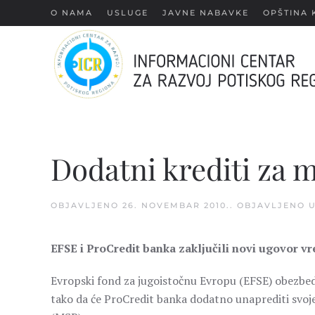
О NAMA
USLUGE
JAVNE NABAVKE
OPŠTINA 
Skip
to
main
content
Dodatni krediti za m
OBJAVLJENO
26. NOVEMBAR 2010.
. OBJAVLJENO 
EFSE i ProCredit banka zaključili novi ugovor v
Evropski fond za jugoistočnu Evropu (EFSE) obezbedi
tako da će ProCredit banka dodatno unaprediti svoje 