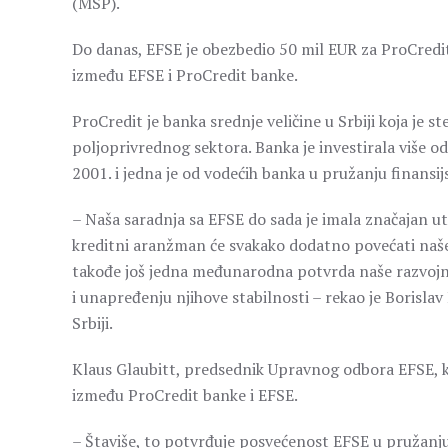
(MSP).
Do danas, EFSE je obezbedio 50 mil EUR za ProCredit
između EFSE i ProCredit banke.
ProCredit je banka srednje veličine u Srbiji koja je s
poljoprivrednog sektora. Banka je investirala više 
2001. i jedna je od vodećih banka u pružanju finansij
– Naša saradnja sa EFSE do sada je imala značajan uti
kreditni aranžman će svakako dodatno povećati naše 
takođe još jedna međunarodna potvrda naše razvojne
i unapređenju njihove stabilnosti – rekao je Borisl
Srbiji.
Klaus Glaubitt, predsednik Upravnog odbora EFSE, k
između ProCredit banke i EFSE.
– Štaviše, to potvrđuje posvećenost EFSE u pružanju 