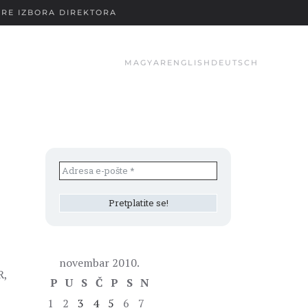
RE IZBORA DIREKTORA
MAGYAR
ENGLISH
DEUTSCH
novembar 2010.
R,
P
U
S
Č
P
S
N
1
2
3
4
5
6
7