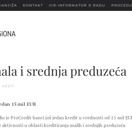
KANJIŽA
KONTAKT
ICR-INFORMATOR O RADU
PROCEDU
ala i srednja preduzeća
U
VESTI
.
redan 15 mil EUR
o je ProCredit banci još jedan kredit u vrednosti od 15 mil EU
aktivnosti u oblasti kreditiranja malih i srednjih preduzeća