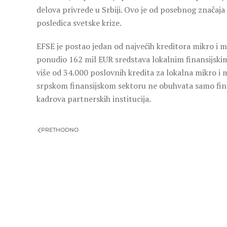
delova privrede u Srbiji. Ovo je od posebnog značaja
posledica svetske krize.
EFSE je postao jedan od najvećih kreditora mikro i 
ponudio 162 mil EUR sredstava lokalnim finansijskim
više od 34.000 poslovnih kredita za lokalna mikro i
srpskom finansijskom sektoru ne obuhvata samo finan
kadrova partnerskih institucija.
PRETHODNO