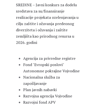
SREDINE – Javni konkurs za dodelu
sredstava za su/finansiranje
realizacije projekata ozelenjavanja u
cilju zaštite i očuvanja predeonog
diverziteta i očuvanja i zaštite
zemljišta kao prirodnog resursa u
2026. godini
Agencija za privredne registre
Fond "Evropski poslovi"
Autonomne pokrajine Vojvodine
Nacionalna služba za
zapošljavanje
Plan javnih nabavki
Razvojna agencija Vojvodine
Razvojni fond APV