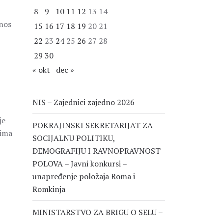
8
9
10
11
12
13
14
dnos
15
16
17
18
19
20
21
22
23
24
25
26
27
28
29
30
« okt
dec »
NIS – Zajednici zajedno 2026
je
POKRAJINSKI SEKRETARIJAT ZA
ćima
SOCIJALNU POLITIKU,
DEMOGRAFIJU I RAVNOPRAVNOST
POLOVA – Javni konkursi –
unapređenje položaja Roma i
Romkinja
MINISTARSTVO ZA BRIGU O SELU –