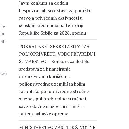
Javni konkurs za dodelu
bespovratnih sredstava za podršku
razvoja privrednih aktivnosti u
seoskim sredinama na teritoriji
 je
Republike Srbije za 2026. godinu
aju
FSE
POKRAJINSKI SEKRETARIJAT ZA
POLJOPRIVREDU, VODOPRIVREDU I
ŠUMARSTVO – Konkurs za dodelu
sredstava za finansiranje
EĆE
intenziviranja korišćenja
poljoprivrednog zemljišta kojim
raspolažu poljoprivredne stručne
službe , poljoprivredne stručne i
savetodavne službe i iri tamiš ‒
putem nabavke opreme
MINISTARSTVO ZAŠTITE ŽIVOTNE