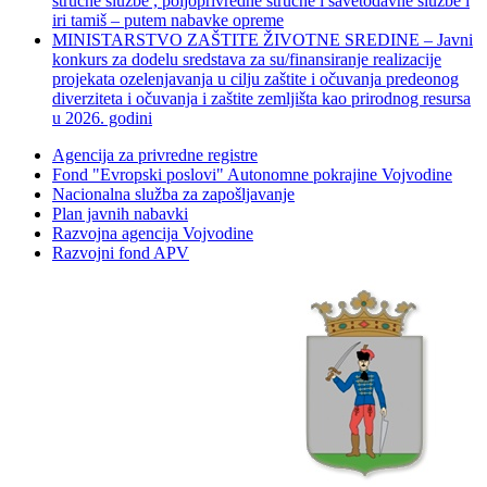
stručne službe , poljoprivredne stručne i savetodavne službe i
iri tamiš ‒ putem nabavke opreme
MINISTARSTVO ZAŠTITE ŽIVOTNE SREDINE – Javni
konkurs za dodelu sredstava za su/finansiranje realizacije
projekata ozelenjavanja u cilju zaštite i očuvanja predeonog
diverziteta i očuvanja i zaštite zemljišta kao prirodnog resursa
u 2026. godini
Agencija za privredne registre
Fond "Evropski poslovi" Autonomne pokrajine Vojvodine
Nacionalna služba za zapošljavanje
Plan javnih nabavki
Razvojna agencija Vojvodine
Razvojni fond APV