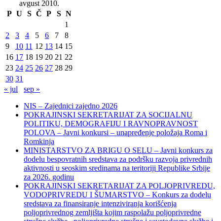
avgust 2010.
P
U
S
Č
P
S
N
1
2
3
4
5
6
7
8
9
10
11
12
13
14
15
16
17
18
19
20
21
22
23
24
25
26
27
28
29
30
31
« jul
sep »
NIS – Zajednici zajedno 2026
POKRAJINSKI SEKRETARIJAT ZA SOCIJALNU
POLITIKU, DEMOGRAFIJU I RAVNOPRAVNOST
POLOVA – Javni konkursi – unapređenje položaja Roma i
Romkinja
MINISTARSTVO ZA BRIGU O SELU – Javni konkurs za
dodelu bespovratnih sredstava za podršku razvoja privrednih
aktivnosti u seoskim sredinama na teritoriji Republike Srbije
za 2026. godinu
POKRAJINSKI SEKRETARIJAT ZA POLJOPRIVREDU,
VODOPRIVREDU I ŠUMARSTVO – Konkurs za dodelu
sredstava za finansiranje intenziviranja korišćenja
poljoprivrednog zemljišta kojim raspolažu poljoprivredne