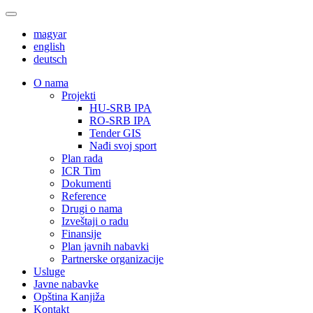
magyar
english
deutsch
О nama
Projekti
HU-SRB IPA
RO-SRB IPA
Tender GIS
Nađi svoj sport
Plan rada
ICR Tim
Dokumenti
Reference
Drugi o nama
Izveštaji o radu
Finansije
Plan javnih nabavki
Partnerske organizacije
Usluge
Javne nabavke
Opština Kanjiža
Kontakt