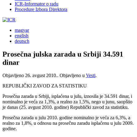
ICR-Informator o radu
Procedure Izbora Direktora
magyar
english
deutsch
Prosečna julska zarada u Srbiji 34.591
dinar
Objavljeno
26. avgust 2010.
. Objavljeno u
Vesti
.
REPUBLIČKI ZAVOD ZA STATISTIKU
Prosečna zarada u Srbiji, isplaćena u julu, iznosila je 34.591 dinar, i
nominalno je veća za 1,3%, a realno za 1,5%, nego u junu, saopštio
je danas (25. avgust 2010. godine) Republički zavod za statistiku.
Prosečna zarada u julu 2010. godine nominalno je veća za 6,3%, a
realno za 1,8%, u odnosu na prosečnu zaradu isplaćenu u julu 2009.
godine.