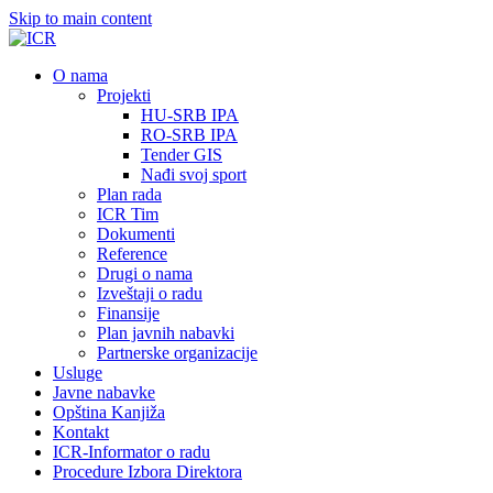
Skip to main content
О nama
Projekti
HU-SRB IPA
RO-SRB IPA
Tender GIS
Nađi svoj sport
Plan rada
ICR Tim
Dokumenti
Reference
Drugi o nama
Izveštaji o radu
Finansije
Plan javnih nabavki
Partnerske organizacije
Usluge
Javne nabavke
Opština Kanjiža
Kontakt
ICR-Informator o radu
Procedure Izbora Direktora