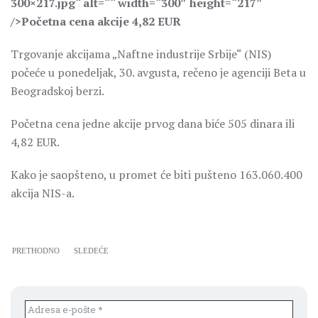
300×217.jpg“ alt=““ width=“300″ height=“217″
/>Početna cena akcije 4,82 EUR
Trgovanje akcijama „Naftne industrije Srbije“ (NIS)
počeće u ponedeljak, 30. avgusta, rečeno je agenciji Beta u
Beogradskoj berzi.
Početna cena jedne akcije prvog dana biće 505 dinara ili
4,82 EUR.
Kako je saopšteno, u promet će biti pušteno 163.060.400
akcija NIS-a.
PRETHODNO
SLEDEĆE