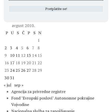
avgust 2010.
P
U
S
Č
P
S
N
1
2
3
4
5
6
7
8
9
10
11
12
13
14
15
16
17
18
19
20
21
22
23
24
25
26
27
28
29
30
31
« jul
sep »
Agencija za privredne registre
Fond "Evropski poslovi" Autonomne pokrajine
Vojvodine
Nacionalna služba za zapošljavanje