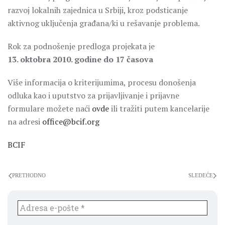
razvoj lokalnih zajednica u Srbiji, kroz podsticanje
aktivnog uključenja građana/ki u rešavanje problema.
Rok za podnošenje predloga projekata je
13. oktobra 2010. godine do 17 časova
Više informacija o kriterijumima, procesu donošenja
odluka kao i uputstvo za prijavljivanje i prijavne
formulare možete naći
ovde
ili tražiti putem kancelarije
na adresi
office@bcif.org
BCIF
PRETHODNO
SLEDEĆE