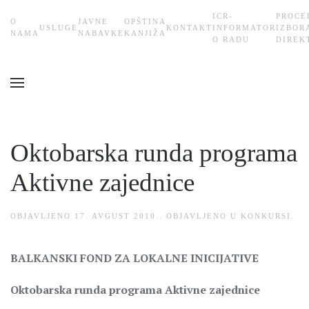
ICR-
PROCE
О
JAVNE
OPŠTINA
USLUGE
KONTAKT
INFORMATOR
IZBOR
Skip
NAMA
NABAVKE
KANJIŽA
O RADU
DIREK
to
main
content
Oktobarska runda programa
Aktivne zajednice
OBJAVLJENO
17. AVGUST 2010.
. OBJAVLJENO U
KONKURSI
.
BALKANSKI FOND ZA LOKALNE INICIJATIVE
Oktobarska runda programa Aktivne zajednice