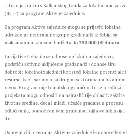
U toku je konkurs Balkanskog fonda za lokalne inicijative
(BCIF) za program Aktivne zajednice.
Za program Aktive zajednice mogu se prijaviti lokalna
udruženja i neformalne grupe građana/ki iz Srbije sa
maksimalnim iznosom budžeta do
350.000,00 dinara
.
Inicijative treba da se odnose na lokalnu zajednicu,
podstiču aktivno uključenje građana/ki i donose širu
dobrobit lokalnoj zajednici koristeći lokalne potencijale i
resurse, kao i saradnju sa drugim sektorima na lokalnom
nivou. Program nije tematski ograničen, te se predlozi
projekata mogu odnositi na najrazličitije oblasti: zaštita
životne sredine, deca i mladi, učešće građana u procesu
odlučivanja, pomoć ranjivim grupama i njihova inkluzija,
itd.
Osnovni cilj programa Aktivne zajednice je unapređenje i