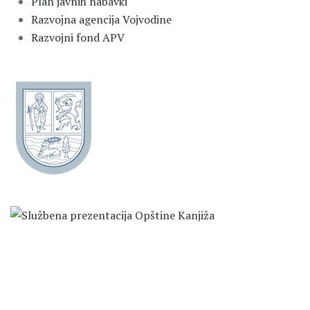
Plan javnih nabavki
Razvojna agencija Vojvodine
Razvojni fond APV