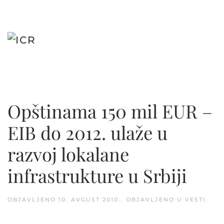
Skip
to
main
content
Opštinama 150 mil EUR –
EIB do 2012. ulaže u
razvoj lokalane
infrastrukture u Srbiji
OBJAVLJENO
10. AVGUST 2010.
. OBJAVLJENO U
VESTI
.