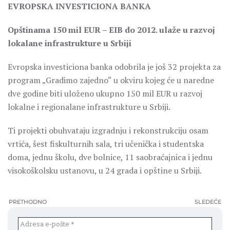
EVROPSKA INVESTICIONA BANKA
Opštinama 150 mil EUR – EIB do 2012. ulaže u razvoj
lokalane infrastrukture u Srbiji
Evropska investiciona banka odobrila je još 32 projekta za
program „Gradimo zajedno“ u okviru kojeg će u naredne
dve godine biti uloženo ukupno 150 mil EUR u razvoj
lokalne i regionalane infrastrukture u Srbiji.
Ti projekti obuhvataju izgradnju i rekonstrukciju osam
vrtića, šest fiskulturnih sala, tri učenička i studentska
doma, jednu školu, dve bolnice, 11 saobraćajnica i jednu
visokoškolsku ustanovu, u 24 grada i opštine u Srbiji.
PRETHODNO
SLEDEĆE