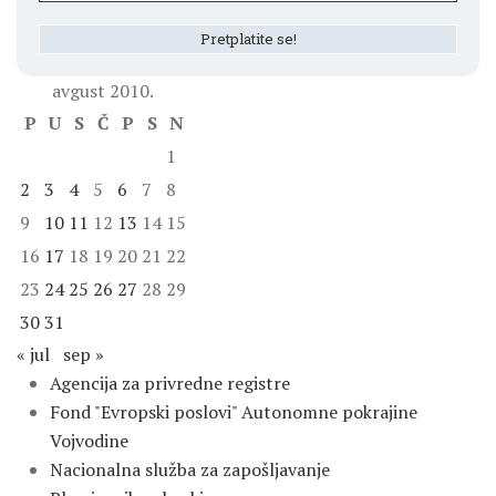
avgust 2010.
P
U
S
Č
P
S
N
1
2
3
4
5
6
7
8
9
10
11
12
13
14
15
16
17
18
19
20
21
22
23
24
25
26
27
28
29
30
31
« jul
sep »
Agencija za privredne registre
Fond "Evropski poslovi" Autonomne pokrajine
Vojvodine
Nacionalna služba za zapošljavanje