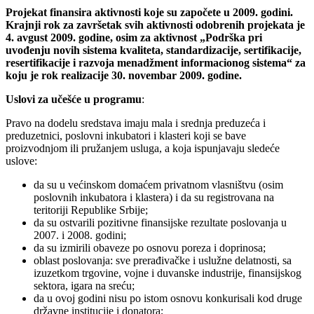
Projekat finansira aktivnosti koje su započete u 2009. godini.
Krajnji rok za završetak svih aktivnosti odobrenih projekata je
4. avgust 2009. godine, osim za aktivnost „Podrška pri
uvođenju novih sistema kvaliteta, standardizacije, sertifikacije,
resertifikacije i razvoja menadžment informacionog sistema“ za
koju je rok realizacije 30. novembar 2009. godine.
Uslovi za učešće u programu
:
Pravo na dodelu sredstava imaju mala i srednja preduzeća i
preduzetnici, poslovni inkubatori i klasteri koji se bave
proizvodnjom ili pružanjem usluga, a koja ispunjavaju sledeće
uslove:
da su u većinskom domaćem privatnom vlasništvu (osim
poslovnih inkubatora i klastera) i da su registrovana na
teritoriji Republike Srbije;
da su ostvarili pozitivne finansijske rezultate poslovanja u
2007. i 2008. godini;
da su izmirili obaveze po osnovu poreza i doprinosa;
oblast poslovanja: sve prerađivačke i uslužne delatnosti, sa
izuzetkom trgovine, vojne i duvanske industrije, finansijskog
sektora, igara na sreću;
da u ovoj godini nisu po istom osnovu konkurisali kod druge
državne institucije i donatora;