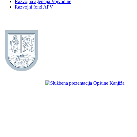
Razvojna agencija Vojvodine
Razvojni fond APV