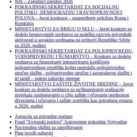
NIS – Zajednici zajedno 2026
POKRAJINSKI SEKRETARIJAT ZA SOCIJALNU
POLITIKU, DEMOGRAFIJU I RAVNOPRAVNOST
POLOVA – Javni konkursi – unapređenje položaja Roma i
Romkinja
MINISTARSTVO ZA BRIGU O SELU – Javni konkurs za
dodelu bespovratnih sredstava za podršku razvoja privrednih
aktivnosti u seoskim sredinama na teritoriji Republike Srbije
za 2026. godinu
POKRAJINSKI SEKRETARIJAT ZA POLJOPRIVREDU,
VODOPRIVREDU I ŠUMARSTVO – Konkurs za dodelu
sredstava za finansiranje intenziviranja korišćenja
poljoprivrednog zemljišta kojim raspolažu poljoprivredne
stručne službe , poljoprivredne stručne i savetodavne službe i
iri tamiš ‒ putem nabavke opreme
MINISTARSTVO ZAŠTITE ŽIVOTNE SREDINE – Javni
konkurs za dodelu sredstava za su/finansiranje realizacije
projekata ozelenjavanja u cilju zaštite i očuvanja predeonog
diverziteta i očuvanja i zaštite zemljišta kao prirodnog resursa
u 2026. godini
Agencija za privredne registre
Fond "Evropski poslovi" Autonomne pokrajine Vojvodine
Nacionalna služba za zapošljavanje
Plan javnih nabavki