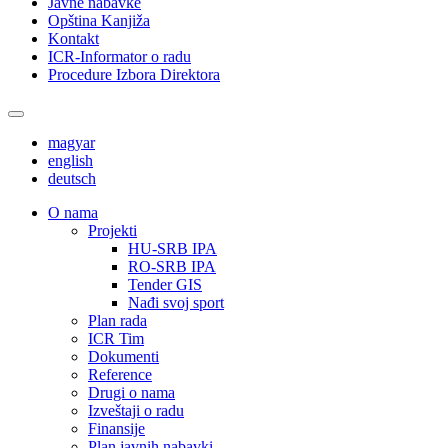
Javne nabavke
Opština Kanjiža
Kontakt
ICR-Informator o radu
Procedure Izbora Direktora
magyar
english
deutsch
О nama
Projekti
HU-SRB IPA
RO-SRB IPA
Tender GIS
Nađi svoj sport
Plan rada
ICR Tim
Dokumenti
Reference
Drugi o nama
Izveštaji o radu
Finansije
Plan javnih nabavki