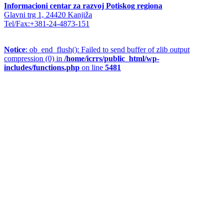
Informacioni centar za razvoj Potiskog regiona
Glavni trg 1, 24420 Kanjiža
Tel/Fax:+381-24-4873-151
Notice
: ob_end_flush(): Failed to send buffer of zlib output
compression (0) in
/home/icrrs/public_html/wp-
includes/functions.php
on line
5481