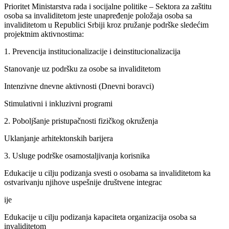
Prioritet Ministarstva rada i socijalne politike – Sektora za zaštitu
osoba sa invaliditetom jeste unapređenje položaja osoba sa
invaliditetom u Republici Srbiji kroz pružanje podrške sledećim
projektnim aktivnostima:
1. Prevencija institucionalizacije i deinstitucionalizacija
Stanovanje uz podršku za osobe sa invaliditetom
Intenzivne dnevne aktivnosti (Dnevni boravci)
Stimulativni i inkluzivni programi
2. Poboljšanje pristupačnosti fizičkog okruženja
Uklanjanje arhitektonskih barijera
3. Usluge podrške osamostaljivanja korisnika
Edukacije u cilju podizanja svesti o osobama sa invaliditetom ka
ostvarivanju njihove uspešnije društvene integrac
ije
Edukacije u cilju podizanja kapaciteta organizacija osoba sa
invaliditetom