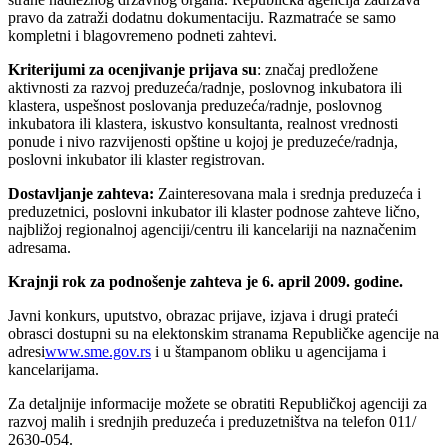
pravo da zatraži dodatnu dokumentaciju. Razmatraće se samo
kompletni i blagovremeno podneti zahtevi.
Kriterijumi za ocenjivanje prijava su
: značaj predložene
aktivnosti za razvoj preduzeća/radnje, poslovnog inkubatora ili
klastera, uspešnost poslovanja preduzeća/radnje, poslovnog
inkubatora ili klastera, iskustvo konsultanta, realnost vrednosti
ponude i nivo razvijenosti opštine u kojoj je preduzeće/radnja,
poslovni inkubator ili klaster registrovan.
Dostavljanje zahteva:
Zainteresovana mala i srednja preduzeća i
preduzetnici, poslovni inkubator ili klaster podnose zahteve lično,
najbližoj regionalnoj agenciji/centru ili kancelariji na naznačenim
adresama.
Krajnji rok za podnošenje zahteva je 6. april 2009. godine.
Javni konkurs, uputstvo, obrazac prijave, izjava i drugi prateći
obrasci dostupni su na elektonskim stranama Republičke agencije na
adresi
www.sme.gov.rs
i u štampanom obliku u agencijama i
kancelarijama.
Za detaljnije informacije možete se obratiti Republičkoj agenciji za
razvoj malih i srednjih preduzeća i preduzetništva na telefon 011/
2630-054.