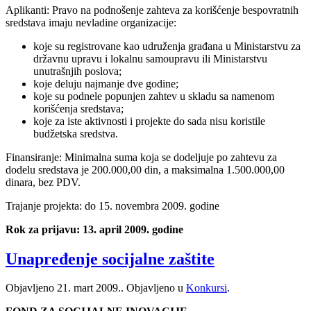
Aplikanti: Pravo na podnošenje zahteva za korišćenje bespovratnih
sredstava imaju nevladine organizacije:
koje su registrovane kao udruženja građana u Ministarstvu za
državnu upravu i lokalnu samoupravu ili Ministarstvu
unutrašnjih poslova;
koje deluju najmanje dve godine;
koje su podnele popunjen zahtev u skladu sa namenom
korišćenja sredstava;
koje za iste aktivnosti i projekte do sada nisu koristile
budžetska sredstva.
Finansiranje: Minimalna suma koja se dodeljuje po zahtevu za
dodelu sredstava je 200.000,00 din, a maksimalna 1.500.000,00
dinara, bez PDV.
Trajanje projekta: do 15. novembra 2009. godine
Rok za prijavu: 13. april 2009. godine
Unapređenje socijalne zaštite
Objavljeno
21. mart 2009.
. Objavljeno u
Konkursi
.