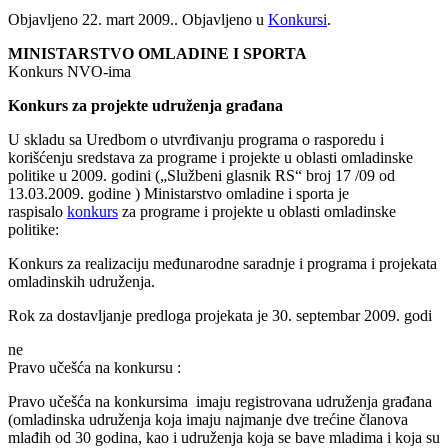
Objavljeno
22. mart 2009.
. Objavljeno u
Konkursi
.
MINISTARSTVO OMLADINE I SPORTA
Konkurs NVO-ima
Konkurs za projekte udruženja građana
U skladu sa Uredbom o utvrđivanju programa o rasporedu i
korišćenju sredstava za programe i projekte u oblasti omladinske
politike u 2009. godini („Službeni glasnik RS“ broj 17 /09 od
13.03.2009. godine ) Ministarstvo omladine i sporta je
raspisalo
konkurs
za programe i projekte u oblasti omladinske
politike:
Konkurs za realizaciju međunarodne saradnje i programa i projekata
omladinskih udruženja.
Rok za dostavljanje predloga projekata je 30. septembar 2009. godi
ne
Pravo učešća na konkursu :
Pravo učešća na konkursima imaju registrovana udruženja građana
(omladinska udruženja koja imaju najmanje dve trećine članova
mlađih od 30 godina, kao i udruženja koja se bave mladima i koja su