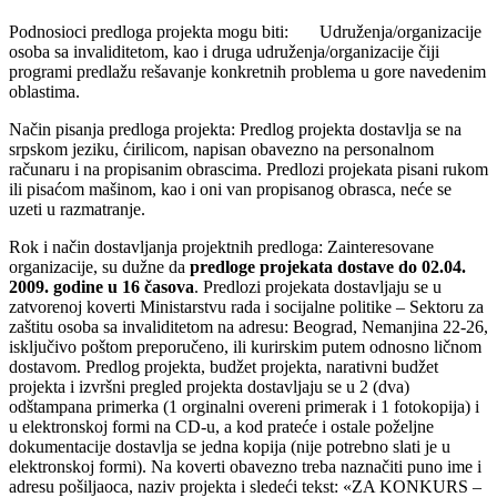
Podnosioci predloga projekta mogu biti: Udruženja/organizacije
osoba sa invaliditetom, kao i druga udruženja/organizacije čiji
programi predlažu rešavanje konkretnih problema u gore navedenim
oblastima.
Način pisanja predloga projekta: Predlog projekta dostavlja se na
srpskom jeziku, ćirilicom, napisan obavezno na personalnom
računaru i na propisanim obrascima. Predlozi projekata pisani rukom
ili pisaćom mašinom, kao i oni van propisanog obrasca, neće se
uzeti u razmatranje.
Rok i način dostavljanja projektnih predloga: Zainteresovane
organizacije, su dužne da
predloge projekata dostave do 02.04.
2009. godine u 16 časova
. Predlozi projekata dostavljaju se u
zatvorenoj koverti Ministarstvu rada i socijalne politike – Sektoru za
zaštitu osoba sa invaliditetom na adresu: Beograd, Nemanjina 22-26,
isključivo poštom preporučeno, ili kurirskim putem odnosno ličnom
dostavom. Predlog projekta, budžet projekta, narativni budžet
projekta i izvršni pregled projekta dostavljaju se u 2 (dva)
odštampana primerka (1 orginalni overeni primerak i 1 fotokopija) i
u elektronskoj formi na CD-u, a kod prateće i ostale poželjne
dokumentacije dostavlja se jedna kopija (nije potrebno slati je u
elektronskoj formi). Na koverti obavezno treba naznačiti puno ime i
adresu pošiljaoca, naziv projekta i sledeći tekst: «ZA KONKURS –