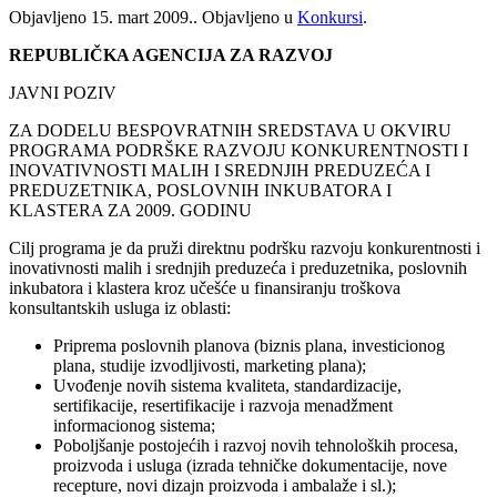
Objavljeno
15. mart 2009.
. Objavljeno u
Konkursi
.
REPUBLIČKA AGENCIJA ZA RAZVOJ
JAVNI POZIV
ZA DODELU BESPOVRATNIH SREDSTAVA U OKVIRU
PROGRAMA PODRŠKE RAZVOJU KONKURENTNOSTI I
INOVATIVNOSTI MALIH I SREDNJIH PREDUZEĆA I
PREDUZETNIKA, POSLOVNIH INKUBATORA I
KLASTERA ZA 2009. GODINU
Cilj programa je da pruži direktnu podršku razvoju konkurentnosti i
inovativnosti malih i srednjih preduzeća i preduzetnika, poslovnih
inkubatora i klastera kroz učešće u finansiranju troškova
konsultantskih usluga iz oblasti:
Priprema poslovnih planova (biznis plana, investicionog
plana, studije izvodljivosti, marketing plana);
Uvođenje novih sistema kvaliteta, standardizacije,
sertifikacije, resertifikacije i razvoja menadžment
informacionog sistema;
Poboljšanje postojećih i razvoj novih tehnoloških procesa,
proizvoda i usluga (izrada tehničke dokumentacije, nove
recepture, novi dizajn proizvoda i ambalaže i sl.);