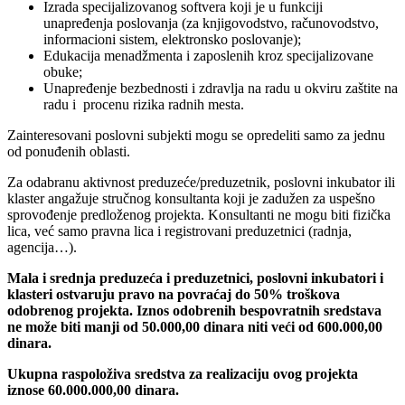
Izrada specijalizovanog softvera koji je u funkciji
unapređenja poslovanja (za knjigovodstvo, računovodstvo,
informacioni sistem, elektronsko poslovanje);
Edukacija menadžmenta i zaposlenih kroz specijalizovane
obuke;
Unapređenje bezbednosti i zdravlja na radu u okviru zaštite na
radu i procenu rizika radnih mesta.
Zainteresovani poslovni subjekti mogu se opredeliti samo za jednu
od ponuđenih oblasti.
Za odabranu aktivnost preduzeće/preduzetnik, poslovni inkubator ili
klaster angažuje stručnog konsultanta koji je zadužen za uspešno
sprovođenje predloženog projekta. Konsultanti ne mogu biti fizička
lica, već samo pravna lica i registrovani preduzetnici (radnja,
agencija…).
Mala i srednja preduzeća i preduzetnici, poslovni inkubatori i
klasteri ostvaruju pravo na povraćaj do 50% troškova
odobrenog projekta. Iznos odobrenih bespovratnih sredstava
ne može biti manji od 50.000,00 dinara niti veći od 600.000,00
dinara.
Ukupna raspoloživa sredstva za realizaciju ovog projekta
iznose 60.000.000,00 dinara.