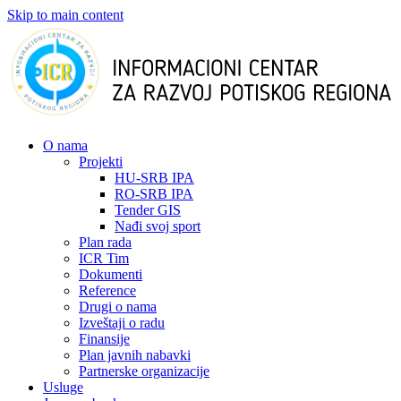
Skip to main content
О nama
Projekti
HU-SRB IPA
RO-SRB IPA
Tender GIS
Nađi svoj sport
Plan rada
ICR Tim
Dokumenti
Reference
Drugi o nama
Izveštaji o radu
Finansije
Plan javnih nabavki
Partnerske organizacije
Usluge