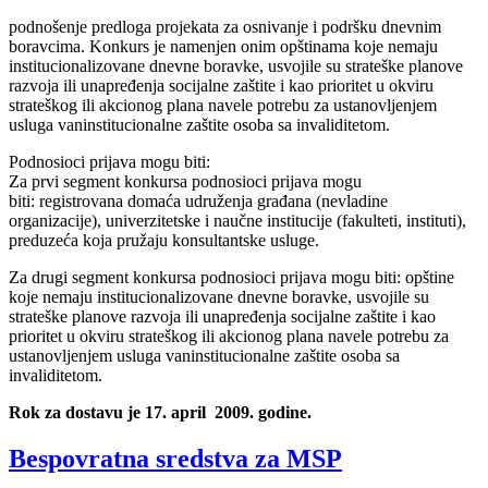
podnošenje predloga projekata za osnivanje i podršku dnevnim
boravcima. Konkurs je namenjen onim opštinama koje nemaju
institucionalizovane dnevne boravke, usvojile su strateške planove
razvoja ili unapređenja socijalne zaštite i kao prioritet u okviru
strateškog ili akcionog plana navele potrebu za ustanovljenjem
usluga vaninstitucionalne zaštite osoba sa invaliditetom.
Podnosioci prijava mogu biti:
Za prvi segment konkursa podnosioci prijava mogu
biti: registrovana domaća udruženja građana (nevladine
organizacije), univerzitetske i naučne institucije (fakulteti, instituti),
preduzeća koja pružaju konsultantske usluge.
Za drugi segment konkursa podnosioci prijava mogu biti: opštine
koje nemaju institucionalizovane dnevne boravke, usvojile su
strateške planove razvoja ili unapređenja socijalne zaštite i kao
prioritet u okviru strateškog ili akcionog plana navele potrebu za
ustanovljenjem usluga vaninstitucionalne zaštite osoba sa
invaliditetom.
Rok za dostavu je 17. april 2009. godine.
Bespovratna sredstva za MSP