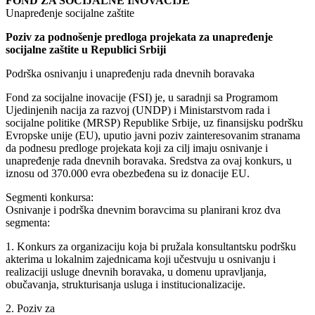
FOND ZA SOCIJALNE INOVACIJE
Unapređenje socijalne zaštite
Poziv za podnošenje predloga projekata za unapređenje
socijalne zaštite u Republici Srbiji
Podrška osnivanju i unapređenju rada dnevnih boravaka
Fond za socijalne inovacije (FSI) je, u saradnji sa Programom
Ujedinjenih nacija za razvoj (UNDP) i Ministarstvom rada i
socijalne politike (MRSP) Republike Srbije, uz finansijsku podršku
Evropske unije (EU), uputio javni poziv zainteresovanim stranama
da podnesu predloge projekata koji za cilj imaju osnivanje i
unapređenje rada dnevnih boravaka. Sredstva za ovaj konkurs, u
iznosu od 370.000 evra obezbeđena su iz donacije EU.
Segmenti konkursa:
Osnivanje i podrška dnevnim boravcima su planirani kroz dva
segmenta:
1. Konkurs za organizaciju koja bi pružala konsultantsku podršku
akterima u lokalnim zajednicama koji učestvuju u osnivanju i
realizaciji usluge dnevnih boravaka, u domenu upravljanja,
obučavanja, strukturisanja usluga i institucionalizacije.
2. Poziv za