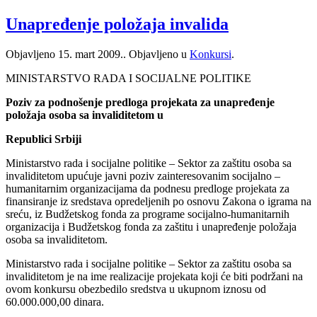
Unapređenje položaja invalida
Objavljeno
15. mart 2009.
. Objavljeno u
Konkursi
.
MINISTARSTVO RADA I SOCIJALNE POLITIKE
Poziv za podnošenje predloga projekata za unapređenje
položaja osoba sa invaliditetom u
Republici Srbiji
Ministarstvo rada i socijalne politike – Sektor za zaštitu osoba sa
invaliditetom upućuje javni poziv zainteresovanim socijalno –
humanitarnim organizacijama da podnesu predloge projekata za
finansiranje iz sredstava opredeljenih po osnovu Zakona o igrama na
sreću, iz Budžetskog fonda za programe socijalno-humanitarnih
organizacija i Budžetskog fonda za zaštitu i unapređenje položaja
osoba sa invaliditetom.
Ministarstvo rada i socijalne politike – Sektor za zaštitu osoba sa
invaliditetom je na ime realizacije projekata koji će biti podržani na
ovom konkursu obezbedilo sredstva u ukupnom iznosu od
60.000.000,00 dinara.