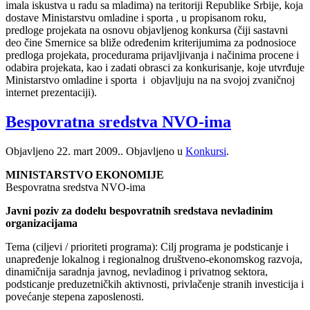
imala iskustva u radu sa mladima) na teritoriji Republike Srbije, koja
dostave Ministarstvu omladine i sporta , u propisanom roku,
predloge projekata na osnovu objavljenog konkursa (čiji sastavni
deo čine Smernice sa bliže određenim kriterijumima za podnosioce
predloga projekata, procedurama prijavljivanja i načinima procene i
odabira projekata, kao i zadati obrasci za konkurisanje, koje utvrđuje
Ministarstvo omladine i sporta i objavljuju na na svojoj zvaničnoj
internet prezentaciji).
Bespovratna sredstva NVO-ima
Objavljeno
22. mart 2009.
. Objavljeno u
Konkursi
.
MINISTARSTVO EKONOMIJE
Bespovratna sredstva NVO-ima
Javni poziv za dodelu bespovratnih sredstava nevladinim
organizacijama
Tema (ciljevi / prioriteti programa): Cilj programa je podsticanje i
unapređenje lokalnog i regionalnog društveno-ekonomskog razvoja,
dinamičnija saradnja javnog, nevladinog i privatnog sektora,
podsticanje preduzetničkih aktivnosti, privlačenje stranih investicija i
povećanje stepena zaposlenosti.