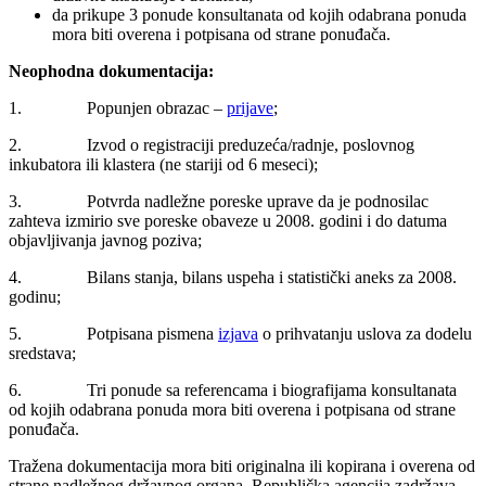
da prikupe 3 ponude konsultanata od kojih odabrana ponuda
mora biti overena i potpisana od strane ponuđača.
Neophodna dokumentacija:
1. Popunjen obrazac –
prijave
;
2. Izvod o registraciji preduzeća/radnje, poslovnog
inkubatora ili klastera (ne stariji od 6 meseci);
3. Potvrda nadležne poreske uprave da je podnosilac
zahteva izmirio sve poreske obaveze u 2008. godini i do datuma
objavljivanja javnog poziva;
4. Bilans stanja, bilans uspeha i statistički aneks za 2008.
godinu;
5. Potpisana pismena
izjava
o prihvatanju uslova za dodelu
sredstava;
6. Tri ponude sa referencama i biografijama konsultanata
od kojih odabrana ponuda mora biti overena i potpisana od strane
ponuđača.
Tražena dokumentacija mora biti originalna ili kopirana i overena od
strane nadležnog državnog organa. Republička agencija zadržava