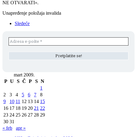
NE OTVARATI«.
Unapređenje položaja invalida
Sledeće
mart 2009.
P
U
S
Č
P
S
N
1
2
3
4
5
6
7
8
9
10
11
12
13
14
15
16
17
18
19
20
21
22
23
24
25
26
27
28
29
30
31
« feb
apr »