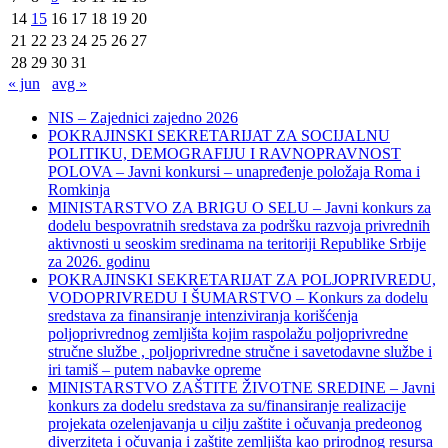
14
15
16
17
18
19
20
21
22
23
24
25
26
27
28
29
30
31
« jun
avg »
NIS – Zajednici zajedno 2026
POKRAJINSKI SEKRETARIJAT ZA SOCIJALNU
POLITIKU, DEMOGRAFIJU I RAVNOPRAVNOST
POLOVA – Javni konkursi – unapređenje položaja Roma i
Romkinja
MINISTARSTVO ZA BRIGU O SELU – Javni konkurs za
dodelu bespovratnih sredstava za podršku razvoja privrednih
aktivnosti u seoskim sredinama na teritoriji Republike Srbije
za 2026. godinu
POKRAJINSKI SEKRETARIJAT ZA POLJOPRIVREDU,
VODOPRIVREDU I ŠUMARSTVO – Konkurs za dodelu
sredstava za finansiranje intenziviranja korišćenja
poljoprivrednog zemljišta kojim raspolažu poljoprivredne
stručne službe , poljoprivredne stručne i savetodavne službe i
iri tamiš ‒ putem nabavke opreme
MINISTARSTVO ZAŠTITE ŽIVOTNE SREDINE – Javni
konkurs za dodelu sredstava za su/finansiranje realizacije
projekata ozelenjavanja u cilju zaštite i očuvanja predeonog
diverziteta i očuvanja i zaštite zemljišta kao prirodnog resursa