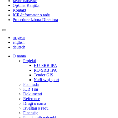
Javne nabavke
Opština Kanjiža
Kontakt
ICR-Informator o radu
Procedure Izbora Direktora
magyar
english
deutsch
О nama
Projekti
HU-SRB IPA
RO-SRB IPA
Tender GIS
Nađi svoj sport
Plan rada
ICR Tim
Dokumenti
Reference
Drugi o nama
Izveštaji o radu
Finansije
Plan javnih nabavki