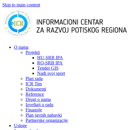
Skip to main content
О nama
Projekti
HU-SRB IPA
RO-SRB IPA
Tender GIS
Nađi svoj sport
Plan rada
ICR Tim
Dokumenti
Reference
Drugi o nama
Izveštaji o radu
Finansije
Plan javnih nabavki
Partnerske organizacije
Usluge