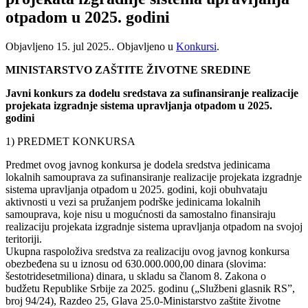
otpadom u 2025. godini
Objavljeno
15. jul 2025.
. Objavljeno u
Konkursi
.
MINISTARSTVO ZAŠTITE ŽIVOTNE SREDINE
Javni konkurs za dodelu sredstava za sufinansiranje realizacije
projekata izgradnje sistema upravljanja otpadom u 2025.
godini
1) PREDMET KONKURSA
Predmet ovog javnog konkursa je dodela sredstva jedinicama
lokalnih samouprava za sufinansiranje realizacije projekata izgradnje
sistema upravljanja otpadom u 2025. godini, koji obuhvataju
aktivnosti u vezi sa pružanjem podrške jedinicama lokalnih
samouprava, koje nisu u mogućnosti da samostalno finansiraju
realizaciju projekata izgradnje sistema upravljanja otpadom na svojoj
teritoriji.
Ukupna raspoloživa sredstva za realizaciju ovog javnog konkursa
obezbeđena su u iznosu od 630.000.000,00 dinara (slovima:
šestotridesetmiliona) dinara, u skladu sa članom 8. Zakona o
budžetu Republike Srbije za 2025. godinu („Službeni glasnik RSˮ,
broj 94/24), Razdeo 25, Glava 25.0-Ministarstvo zaštite životne