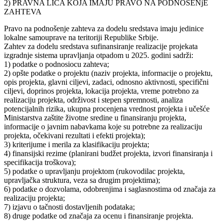
2) PRAVNA LICA KOJA IMAJU PRAVO NA PODNOŠENjE
ZAHTEVA
Pravo na podnošenje zahteva za dodelu sredstava imaju jedinice
lokalne samouprave na teritoriji Republike Srbije.
Zahtev za dodelu sredstava sufinansiranje realizacije projekata
izgradnje sistema upravljanja otpadom u 2025. godini sadrži:
1) podatke o podnosiocu zahteva;
2) opšte podatke o projektu (naziv projekta, informacije o projektu,
opis projekta, glavni ciljevi, zadaci, odnosno aktivnosti, specifični
ciljevi, doprinos projekta, lokacija projekta, vreme potrebno za
realizaciju projekta, održivost i stepen spremnosti, analiza
potencijalnih rizika, ukupna procenjena vrednost projekta i učešće
Ministarstva zaštite životne sredine u finansiranju projekta,
informacije o javnim nabavkama koje su potrebne za realizaciju
projekta, očekivani rezultati i efekti projekta);
3) kriterijume i merila za klasifikaciju projekta;
4) finansijski rezime (planirani budžet projekta, izvori finansiranja i
specifikacija troškova);
5) podatke o upravljanju projektom (rukovodilac projekta,
upravljačka struktura, veza sa drugim projektima);
6) podatke o dozvolama, odobrenjima i saglasnostima od značaja za
realizaciju projekta;
7) izjavu o tačnosti dostavljenih podataka;
8) druge podatke od značaja za ocenu i finansiranje projekta.