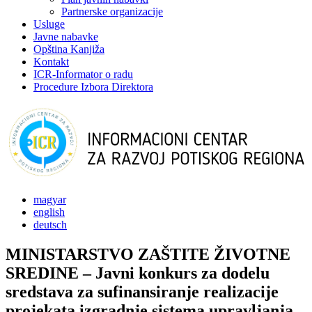
Partnerske organizacije
Usluge
Javne nabavke
Opština Kanjiža
Kontakt
ICR-Informator o radu
Procedure Izbora Direktora
magyar
english
deutsch
MINISTARSTVO ZAŠTITE ŽIVOTNE
SREDINE – Javni konkurs za dodelu
sredstava za sufinansiranje realizacije
projekata izgradnje sistema upravljanja