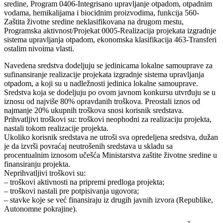
sredine, Program 0406-Integrisano upravljanje otpadom, otpadnim
vodama, hemikalijama i biocidnim proizvodima, funkcija 560-
Zaštita životne sredine neklasifikovana na drugom mestu,
Programska aktivnost/Projekat 0005-Realizacija projekata izgradnje
sistema upravljanja otpadom, ekonomska klasifikacija 463-Transferi
ostalim nivoima vlasti.
Navedena sredstva dodeljuju se jedinicama lokalne samouprave za
sufinansiranje realizacije projekata izgradnje sistema upravljanja
otpadom, a koji su u nadležnosti jedinica lokalne samouprave.
Sredstva koja se dodeljuju po ovom javnom konkursu utvrđuju se u
iznosu od najviše 80% opravdanih troškova. Preostali iznos od
najmanje 20% ukupnih troškova snosi korisnik sredstava.
Prihvatljivi troškovi su: troškovi neophodni za realizaciju projekta,
nastali tokom realizacije projekta.
Ukoliko korisnik sredstava ne utroši sva opredeljena sredstva, dužan
je da izvrši povraćaj neutrošenih sredstava u skladu sa
procentualnim iznosom učešća Ministarstva zaštite životne sredine u
finansiranju projekta.
Neprihvatljivi troškovi su:
– troškovi aktivnosti na pripremi predloga projekta;
– troškovi nastali pre potpisivanja ugovora;
– stavke koje se već finansiraju iz drugih javnih izvora (Republike,
Autonomne pokrajine).