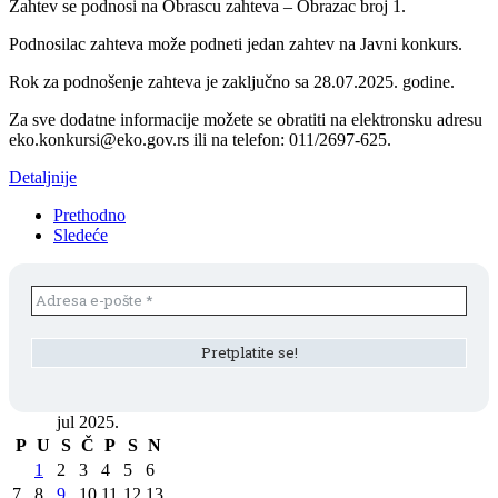
Zahtev se podnosi na Obrascu zahteva – Obrazac broj 1.
Podnosilac zahteva može podneti jedan zahtev na Javni konkurs.
Rok za podnošenje zahteva je zaključno sa 28.07.2025. godine.
Za sve dodatne informacije možete se obratiti na elektronsku adresu
eko.konkursi@eko.gov.rs ili na telefon: 011/2697-625.
Detaljnije
Prethodno
Sledeće
jul 2025.
P
U
S
Č
P
S
N
1
2
3
4
5
6
7
8
9
10
11
12
13