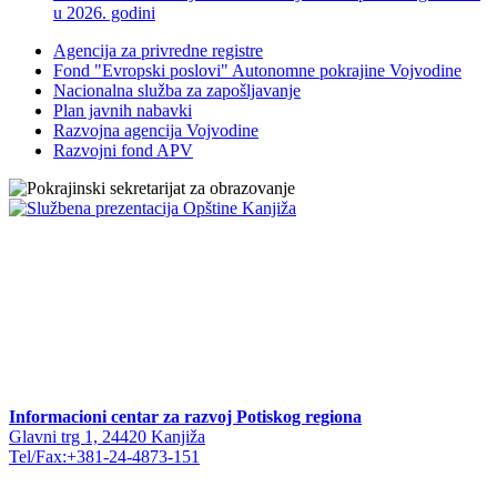
u 2026. godini
Agencija za privredne registre
Fond "Evropski poslovi" Autonomne pokrajine Vojvodine
Nacionalna služba za zapošljavanje
Plan javnih nabavki
Razvojna agencija Vojvodine
Razvojni fond APV
Informacioni centar za razvoj Potiskog regiona
Glavni trg 1, 24420 Kanjiža
Tel/Fax:+381-24-4873-151