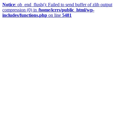
Notice
: ob_end_flush(): Failed to send buffer of zlib output
compression (0) in
/home/icrrs/public_html/wp-
includes/functions.php
on line
5481