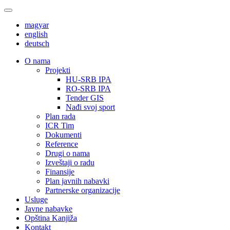
magyar
english
deutsch
О nama
Projekti
HU-SRB IPA
RO-SRB IPA
Tender GIS
Nađi svoj sport
Plan rada
ICR Tim
Dokumenti
Reference
Drugi o nama
Izveštaji o radu
Finansije
Plan javnih nabavki
Partnerske organizacije
Usluge
Javne nabavke
Opština Kanjiža
Kontakt