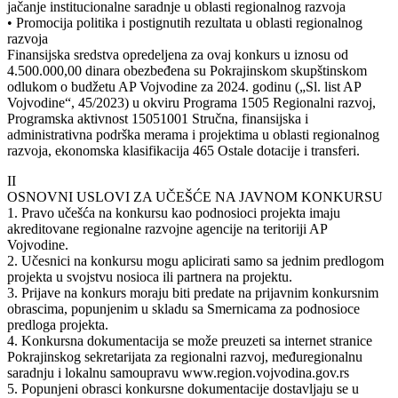
jačanje institucionalne saradnje u oblasti regionalnog razvoja
• Promocija politika i postignutih rezultata u oblasti regionalnog
razvoja
Finansijska sredstva opredeljena za ovaj konkurs u iznosu od
4.500.000,00 dinara obezbeđena su Pokrajinskom skupštinskom
odlukom o budžetu AP Vojvodine za 2024. godinu („Sl. list AP
Vojvodine“, 45/2023) u okviru Programa 1505 Regionalni razvoj,
Programska aktivnost 15051001 Stručna, finansijska i
administrativna podrška merama i projektima u oblasti regionalnog
razvoja, ekonomska klasifikacija 465 Ostale dotacije i transferi.
II
OSNOVNI USLOVI ZA UČEŠĆE NA JAVNOM KONKURSU
1. Pravo učešća na konkursu kao podnosioci projekta imaju
akreditovane regionalne razvojne agencije na teritoriji AP
Vojvodine.
2. Učesnici na konkursu mogu aplicirati samo sa jednim predlogom
projekta u svojstvu nosioca ili partnera na projektu.
3. Prijave na konkurs moraju biti predate na prijavnim konkursnim
obrascima, popunjenim u skladu sa Smernicama za podnosioce
predloga projekta.
4. Konkursna dokumentacija se može preuzeti sa internet stranice
Pokrajinskog sekretarijata za regionalni razvoj, međuregionalnu
saradnju i lokalnu samoupravu www.region.vojvodina.gov.rs
5. Popunjeni obrasci konkursne dokumentacije dostavljaju se u