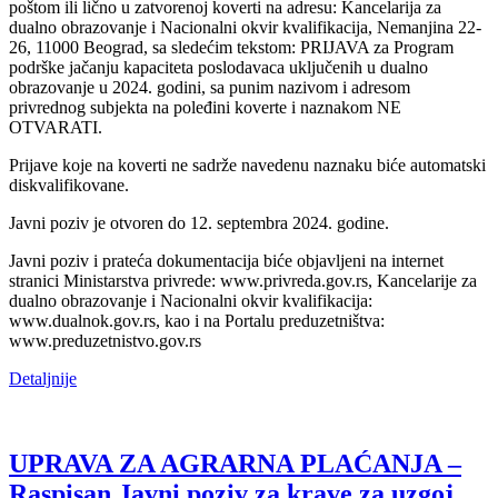
poštom ili lično u zatvorenoj koverti na adresu: Kancelarija za
dualno obrazovanje i Nacionalni okvir kvalifikacija, Nemanjina 22-
26, 11000 Beograd, sa sledećim tekstom: PRIJAVA za Program
podrške jačanju kapaciteta poslodavaca uključenih u dualno
obrazovanje u 2024. godini, sa punim nazivom i adresom
privrednog subjekta na poleđini koverte i naznakom NE
OTVARATI.
Prijave koje na koverti ne sadrže navedenu naznaku biće automatski
diskvalifikovane.
Javni poziv je otvoren do 12. septembra 2024. godine.
Javni poziv i prateća dokumentacija biće objavljeni na internet
stranici Ministarstva privrede: www.privreda.gov.rs, Kancelarije za
dualno obrazovanje i Nacionalni okvir kvalifikacija:
www.dualnok.gov.rs, kao i na Portalu preduzetništva:
www.preduzetnistvo.gov.rs
Detaljnije
UPRAVA ZA AGRARNA PLAĆANJA –
Raspisan Javni poziv za krave za uzgoj