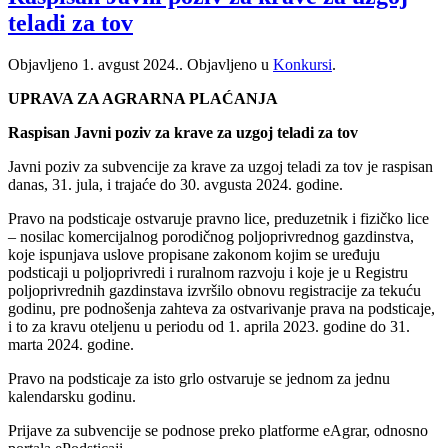
teladi za tov
Objavljeno
1. avgust 2024.
. Objavljeno u
Konkursi
.
UPRAVA ZA AGRARNA PLAĆANJA
Raspisan Javni poziv za krave za uzgoj teladi za tov
Javni poziv za subvencije za krave za uzgoj teladi za tov je raspisan
danas, 31. jula, i trajaće do 30. avgusta 2024. godine.
Pravo na podsticaje ostvaruje pravno lice, preduzetnik i fizičko lice
– nosilac komercijalnog porodičnog poljoprivrednog gazdinstva,
koje ispunjava uslove propisane zakonom kojim se uređuju
podsticaji u poljoprivredi i ruralnom razvoju i koje je u Registru
poljoprivrednih gazdinstava izvršilo obnovu registracije za tekuću
godinu, pre podnošenja zahteva za ostvarivanje prava na podsticaje,
i to za kravu oteljenu u periodu od 1. aprila 2023. godine do 31.
marta 2024. godine.
Pravo na podsticaje za isto grlo ostvaruje se jednom za jednu
kalendarsku godinu.
Prijave za subvencije se podnose preko platforme eAgrar, odnosno