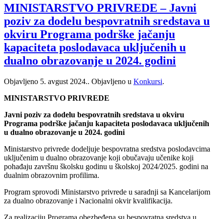
MINISTARSTVO PRIVREDE – Javni
poziv za dodelu bespovratnih sredstava u
okviru Programa podrške jačanju
kapaciteta poslodavaca uključenih u
dualno obrazovanje u 2024. godini
Objavljeno
5. avgust 2024.
. Objavljeno u
Konkursi
.
MINISTARSTVO PRIVREDE
Javni poziv za dodelu bespovratnih sredstava u okviru
Programa podrške jačanju kapaciteta poslodavaca uključenih
u dualno obrazovanje u 2024. godini
Ministarstvo privrede dodeljuje bespovratna sredstva poslodavcima
uključenim u dualno obrazovanje koji obučavaju učenike koji
pohađaju završnu školsku godinu u školskoj 2024/2025. godini na
dualnim obrazovnim profilima.
Program sprovodi Ministarstvo privrede u saradnji sa Kancelarijom
za dualno obrazovanje i Nacionalni okvir kvalifikacija.
Za realizaciju Programa obezbeđena su bespovratna sredstva u