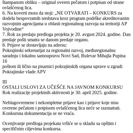
štampanom obliku – original overen pečatom i potpisan od strane
ovlašćenog lica.
6. Na koverti mora da stoji: „NE OTVARATI – KONKURS za
dodelu bespovratnih sredstava kroz program podrške akreditovanim
razvojnim agencijama u oblasti regionalnog razvoja na teritoriji AP
Vojvodine“
7. Rok za predaju predloga projekta je 20. avgust 2024. godine. Dan
predaje pošti smatra se danom predaje organu.
8. Prijave se dostavljaju na adresu:
Pokrajinski sekretarijat za regionalni razvoj, međuregionalnu
saradnju i lokalnu samoupravu Novi Sad, Bulevar Mihajla Pupina
16
poštom ili lično na pisarnici pokrajinskih organa uprave u zgradi
Pokrajinske vlade APV
III
OSTALI USLOVI ZA UČEŠĆE NA JAVNOM KONKURSU
Rok realizacije projektnih aktivnosti je 30. april 2025. godine.
Neblagovremene i nekompletne prijave kao i prijave koje nisu
overene pečatom i potpisom ovlašćenog lica neće se razmatrati.
Konkursna dokumentacija se ne vraća.
Ocenjivanje predloga projekata vršiće se u skladu sa opštim i
specifičnim ciljevima konkursa.