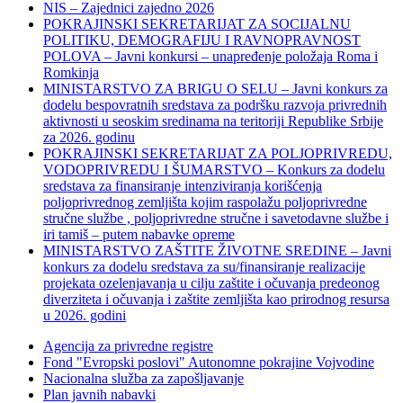
NIS – Zajednici zajedno 2026
POKRAJINSKI SEKRETARIJAT ZA SOCIJALNU
POLITIKU, DEMOGRAFIJU I RAVNOPRAVNOST
POLOVA – Javni konkursi – unapređenje položaja Roma i
Romkinja
MINISTARSTVO ZA BRIGU O SELU – Javni konkurs za
dodelu bespovratnih sredstava za podršku razvoja privrednih
aktivnosti u seoskim sredinama na teritoriji Republike Srbije
za 2026. godinu
POKRAJINSKI SEKRETARIJAT ZA POLJOPRIVREDU,
VODOPRIVREDU I ŠUMARSTVO – Konkurs za dodelu
sredstava za finansiranje intenziviranja korišćenja
poljoprivrednog zemljišta kojim raspolažu poljoprivredne
stručne službe , poljoprivredne stručne i savetodavne službe i
iri tamiš ‒ putem nabavke opreme
MINISTARSTVO ZAŠTITE ŽIVOTNE SREDINE – Javni
konkurs za dodelu sredstava za su/finansiranje realizacije
projekata ozelenjavanja u cilju zaštite i očuvanja predeonog
diverziteta i očuvanja i zaštite zemljišta kao prirodnog resursa
u 2026. godini
Agencija za privredne registre
Fond "Evropski poslovi" Autonomne pokrajine Vojvodine
Nacionalna služba za zapošljavanje
Plan javnih nabavki