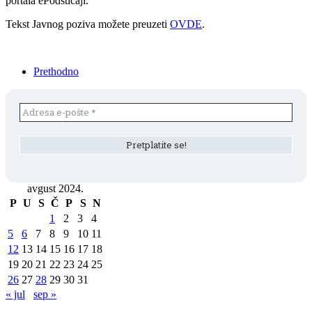
portala ePodsticaji.
Tekst Javnog poziva možete preuzeti
OVDE
.
Prethodno
avgust 2024.
P
U
S
Č
P
S
N
1
2
3
4
5
6
7
8
9
10
11
12
13
14
15
16
17
18
19
20
21
22
23
24
25
26
27
28
29
30
31
« jul
sep »