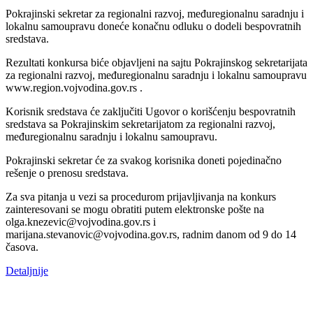
Pokrajinski sekretar za regionalni razvoj, međuregionalnu saradnju i
lokalnu samoupravu doneće konačnu odluku o dodeli bespovratnih
sredstava.
Rezultati konkursa biće objavljeni na sajtu Pokrajinskog sekretarijata
za regionalni razvoj, međuregionalnu saradnju i lokalnu samoupravu
www.region.vojvodina.gov.rs .
Korisnik sredstava će zaključiti Ugovor o korišćenju bespovratnih
sredstava sa Pokrajinskim sekretarijatom za regionalni razvoj,
međuregionalnu saradnju i lokalnu samoupravu.
Pokrajinski sekretar će za svakog korisnika doneti pojedinačno
rešenje o prenosu sredstava.
Za sva pitanja u vezi sa procedurom prijavljivanja na konkurs
zainteresovani se mogu obratiti putem elektronske pošte na
olga.knezevic@vojvodina.gov.rs i
marijana.stevanovic@vojvodina.gov.rs, radnim danom od 9 do 14
časova.
Detaljnije