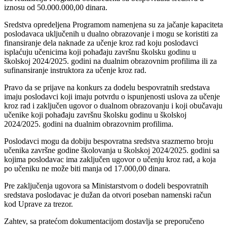
iznosu od 50.000.000,00 dinara.
Sredstva opredeljena Programom namenjena su za jačanje kapaciteta
poslodavaca uključenih u dualno obrazovanje i mogu se koristiti za
finansiranje dela naknade za učenje kroz rad koju poslodavci
isplaćuju učenicima koji pohađaju završnu školsku godinu u
školskoj 2024/2025. godini na dualnim obrazovnim profilima ili za
sufinansiranje instruktora za učenje kroz rad.
Pravo da se prijave na konkurs za dodelu bespovratnih sredstava
imaju poslodavci koji imaju potvrdu o ispunjenosti uslova za učenje
kroz rad i zaključen ugovor o dualnom obrazovanju i koji obučavaju
učenike koji pohađaju završnu školsku godinu u školskoj
2024/2025. godini na dualnim obrazovnim profilima.
Poslodavci mogu da dobiju bespovratna sredstva srazmerno broju
učenika završne godine školovanja u školskoj 2024/2025. godini sa
kojima poslodavac ima zaključen ugovor o učenju kroz rad, a koja
po učeniku ne može biti manja od 17.000,00 dinara.
Pre zaključenja ugovora sa Ministarstvom o dodeli bespovratnih
sredstava poslodavac je dužan da otvori poseban namenski račun
kod Uprave za trezor.
Zahtev, sa pratećom dokumentacijom dostavlja se preporučeno