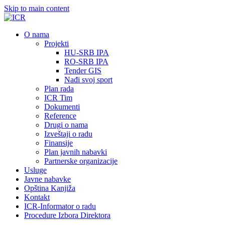
Skip to main content
О nama
Projekti
HU-SRB IPA
RO-SRB IPA
Tender GIS
Nađi svoj sport
Plan rada
ICR Tim
Dokumenti
Reference
Drugi o nama
Izveštaji o radu
Finansije
Plan javnih nabavki
Partnerske organizacije
Usluge
Javne nabavke
Opština Kanjiža
Kontakt
ICR-Informator o radu
Procedure Izbora Direktora