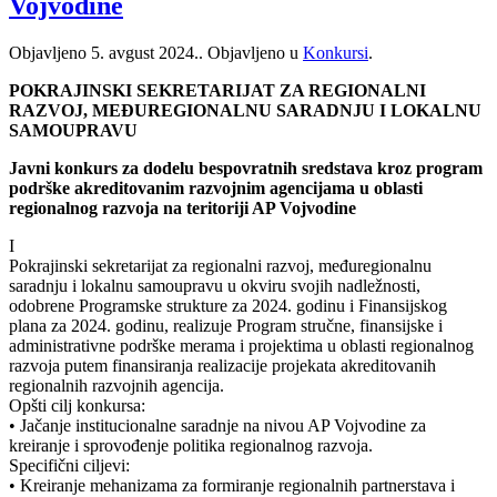
Vojvodine
Objavljeno
5. avgust 2024.
. Objavljeno u
Konkursi
.
POKRAJINSKI SEKRETARIJAT ZA REGIONALNI
RAZVOJ, MEĐUREGIONALNU SARADNJU I LOKALNU
SAMOUPRAVU
Javni konkurs za dodelu bespovratnih sredstava kroz program
podrške akreditovanim razvojnim agencijama u oblasti
regionalnog razvoja na teritoriji AP Vojvodine
I
Pokrajinski sekretarijat za regionalni razvoj, međuregionalnu
saradnju i lokalnu samoupravu u okviru svojih nadležnosti,
odobrene Programske strukture za 2024. godinu i Finansijskog
plana za 2024. godinu, realizuje Program stručne, finansijske i
administrativne podrške merama i projektima u oblasti regionalnog
razvoja putem finansiranja realizacije projekata akreditovanih
regionalnih razvojnih agencija.
Opšti cilj konkursa:
• Jačanje institucionalne saradnje na nivou AP Vojvodine za
kreiranje i sprovođenje politika regionalnog razvoja.
Specifični ciljevi:
• Kreiranje mehanizama za formiranje regionalnih partnerstava i