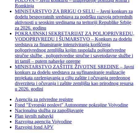
POLOVA – Javni konkursi – unapređenje položaja Roma i
Romkinja
MINISTARSTVO ZA BRIGU O SELU – Javni konkurs za
dodelu bespovratnih sredstava za podršku razvoja privrednih
aktivnosti u seoskim sredinama na teritoriji Republike Srbije
za 2026. godinu
POKRAJINSKI SEKRETARIJAT ZA POLJOPRIVREDU,
VODOPRIVREDU I ŠUMARSTVO – Konkurs za dodelu
sredstava za finansiranje intenziviranja korišćenja
poljoprivrednog zemljišta kojim raspolažu poljoprivredne
stručne službe , poljoprivredne stručne i savetodavne službe i
iri tamiš ‒ putem nabavke opreme
MINISTARSTVO ZAŠTITE ŽIVOTNE SREDINE – Javni
konkurs za dodelu sredstava za su/finansiranje realizacije
projekata ozelenjavanja u cilju zaštite i očuvanja predeonog
diverziteta i očuvanja i zaštite zemljišta kao prirodnog resursa
u 2026. godini
Agencija za privredne registre
Fond "Evropski poslovi" Autonomne pokrajine Vojvodine
Nacionalna služba za zapošljavanje
Plan javnih nabavki
Razvojna agencija Vojvodine
Razvojni fond APV