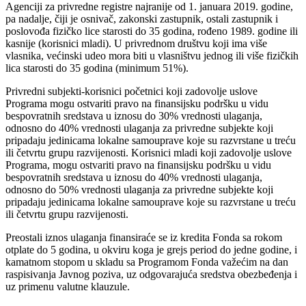
Agenciji za privredne registre najranije od 1. januara 2019. godine,
pa nadalje, čiji je osnivač, zakonski zastupnik, ostali zastupnik i
poslovođa fizičko lice starosti do 35 godina, rođeno 1989. godine ili
kasnije (korisnici mladi). U privrednom društvu koji ima više
vlasnika, većinski udeo mora biti u vlasništvu jednog ili više fizičkih
lica starosti do 35 godina (minimum 51%).
Privredni subjekti-korisnici početnici koji zadovolje uslove
Programa mogu ostvariti pravo na finansijsku podršku u vidu
bespovratnih sredstava u iznosu do 30% vrednosti ulaganja,
odnosno do 40% vrednosti ulaganja za privredne subjekte koji
pripadaju jedinicama lokalne samouprave koje su razvrstane u treću
ili četvrtu grupu razvijenosti. Korisnici mladi koji zadovolje uslove
Programa, mogu ostvariti pravo na finansijsku podršku u vidu
bespovratnih sredstava u iznosu do 40% vrednosti ulaganja,
odnosno do 50% vrednosti ulaganja za privredne subjekte koji
pripadaju jedinicama lokalne samouprave koje su razvrstane u treću
ili četvrtu grupu razvijenosti.
Preostali iznos ulaganja finansiraće se iz kredita Fonda sa rokom
otplate do 5 godina, u okviru koga je grejs period do jedne godine, i
kamatnom stopom u skladu sa Programom Fonda važećim na dan
raspisivanja Javnog poziva, uz odgovarajuća sredstva obezbeđenja i
uz primenu valutne klauzule.