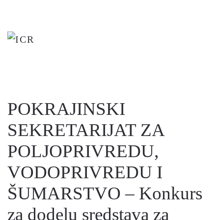
Skip
to
main
content
POKRAJINSKI
SEKRETARIJAT ZA
POLJOPRIVREDU,
VODOPRIVREDU I
ŠUMARSTVO – Konkurs
za dodelu sredstava za