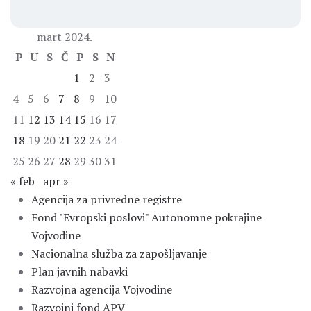
mart 2024.
P
U
S
Č
P
S
N
1
2
3
4
5
6
7
8
9
10
11
12
13
14
15
16
17
18
19
20
21
22
23
24
25
26
27
28
29
30
31
« feb
apr »
Agencija za privredne registre
Fond "Evropski poslovi" Autonomne pokrajine
Vojvodine
Nacionalna služba za zapošljavanje
Plan javnih nabavki
Razvojna agencija Vojvodine
Razvojni fond APV