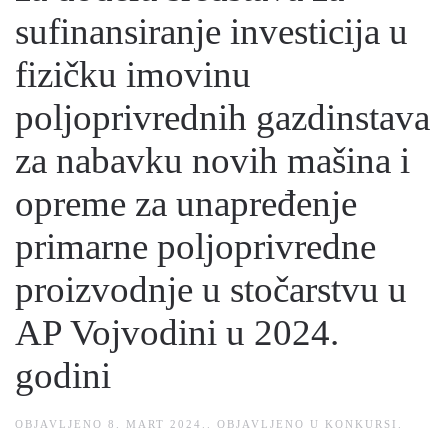
sufinansiranje investicija u
fizičku imovinu
poljoprivrednih gazdinstava
za nabavku novih mašina i
opreme za unapređenje
primarne poljoprivredne
proizvodnje u stočarstvu u
AP Vojvodini u 2024.
godini
OBJAVLJENO
8. MART 2024.
. OBJAVLJENO U
KONKURSI
.