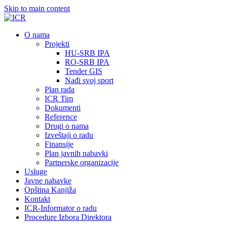
Skip to main content
О nama
Projekti
HU-SRB IPA
RO-SRB IPA
Tender GIS
Nađi svoj sport
Plan rada
ICR Tim
Dokumenti
Reference
Drugi o nama
Izveštaji o radu
Finansije
Plan javnih nabavki
Partnerske organizacije
Usluge
Javne nabavke
Opština Kanjiža
Kontakt
ICR-Informator o radu
Procedure Izbora Direktora