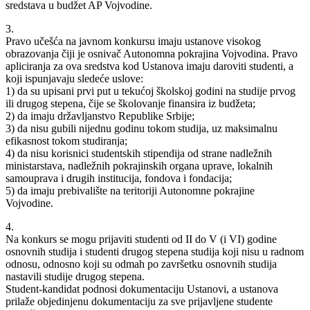
sredstava u budžet AP Vojvodine.
3.
Pravo učešća na javnom konkursu imaju ustanove visokog
obrazovanja čiji je osnivač Autonomna pokrajina Vojvodina. Pravo
apliciranja za ova sredstva kod Ustanova imaju daroviti studenti, a
koji ispunjavaju sledeće uslove:
1) da su upisani prvi put u tekućoj školskoj godini na studije prvog
ili drugog stepena, čije se školovanje finansira iz budžeta;
2) da imaju državljanstvo Republike Srbije;
3) da nisu gubili nijednu godinu tokom studija, uz maksimalnu
efikasnost tokom studiranja;
4) da nisu korisnici studentskih stipendija od strane nadležnih
ministarstava, nadležnih pokrajinskih organa uprave, lokalnih
samouprava i drugih institucija, fondova i fondacija;
5) da imaju prebivalište na teritoriji Autonomne pokrajine
Vojvodine.
4.
Na konkurs se mogu prijaviti studenti od II do V (i VI) godine
osnovnih studija i studenti drugog stepena studija koji nisu u radnom
odnosu, odnosno koji su odmah po završetku osnovnih studija
nastavili studije drugog stepena.
Student-kandidat podnosi dokumentaciju Ustanovi, a ustanova
prilaže objedinjenu dokumentaciju za sve prijavljene studente