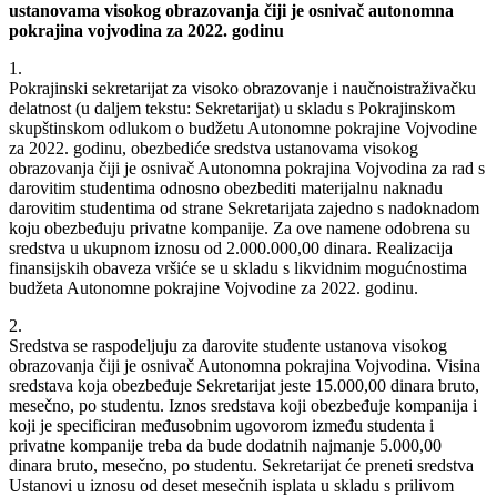
ustanovama visokog obrazovanja čiji je osnivač autonomna
pokrajina vojvodina za 2022. godinu
1.
Pokrajinski sekretarijat za visoko obrazovanje i naučnoistraživačku
delatnost (u daljem tekstu: Sekretarijat) u skladu s Pokrajinskom
skupštinskom odlukom o budžetu Autonomne pokrajine Vojvodine
za 2022. godinu, obezbediće sredstva ustanovama visokog
obrazovanja čiji je osnivač Autonomna pokrajina Vojvodina za rad s
darovitim studentima odnosno obezbediti materijalnu naknadu
darovitim studentima od strane Sekretarijata zajedno s nadoknadom
koju obezbeđuju privatne kompanije. Za ove namene odobrena su
sredstva u ukupnom iznosu od 2.000.000,00 dinara. Realizacija
finansijskih obaveza vršiće se u skladu s likvidnim mogućnostima
budžeta Autonomne pokrajine Vojvodine za 2022. godinu.
2.
Sredstva se raspodeljuju za darovite studente ustanova visokog
obrazovanja čiji je osnivač Autonomna pokrajina Vojvodina. Visina
sredstava koja obezbeđuje Sekretarijat jeste 15.000,00 dinara bruto,
mesečno, po studentu. Iznos sredstava koji obezbeđuje kompanija i
koji je specificiran međusobnim ugovorom između studenta i
privatne kompanije treba da bude dodatnih najmanje 5.000,00
dinara bruto, mesečno, po studentu. Sekretarijat će preneti sredstva
Ustanovi u iznosu od deset mesečnih isplata u skladu s prilivom