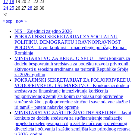
17
18
19
20
21
22
23
24
25
26
27
28
29
30
31
« sep
nov »
NIS – Zajednici zajedno 2026
POKRAJINSKI SEKRETARIJAT ZA SOCIJALNU
POLITIKU, DEMOGRAFIJU I RAVNOPRAVNOST
POLOVA – Javni konkursi – unapređenje položaja Roma i
Romkinja
MINISTARSTVO ZA BRIGU O SELU – Javni konkurs za
dodelu bespovratnih sredstava za podršku razvoja privrednih
aktivnosti u seoskim sredinama na teritoriji Republike Srbije
za 2026. godinu
POKRAJINSKI SEKRETARIJAT ZA POLJOPRIVREDU,
VODOPRIVREDU I ŠUMARSTVO – Konkurs za dodelu
sredstava za finansiranje intenziviranja korišćenja
poljoprivrednog zemljišta kojim raspolažu poljoprivredne
stručne službe , poljoprivredne stručne i savetodavne službe i
iri tamiš ‒ putem nabavke opreme
MINISTARSTVO ZAŠTITE ŽIVOTNE SREDINE – Javni
konkurs za dodelu sredstava za su/finansiranje realizacije
projekata ozelenjavanja u cilju zaštite i očuvanja predeonog
diverziteta i očuvanja i zaštite zemljišta kao prirodnog resursa
u 2026. godini