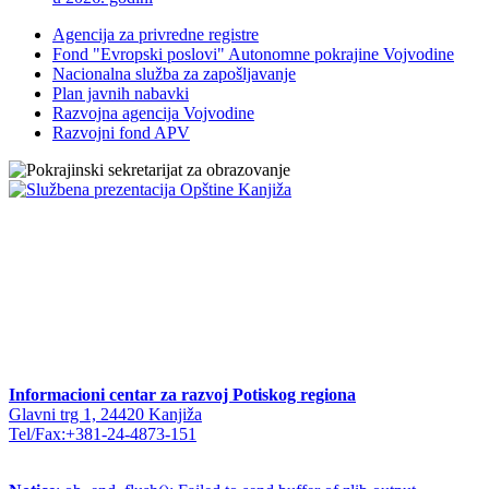
Agencija za privredne registre
Fond "Evropski poslovi" Autonomne pokrajine Vojvodine
Nacionalna služba za zapošljavanje
Plan javnih nabavki
Razvojna agencija Vojvodine
Razvojni fond APV
Informacioni centar za razvoj Potiskog regiona
Glavni trg 1, 24420 Kanjiža
Tel/Fax:+381-24-4873-151