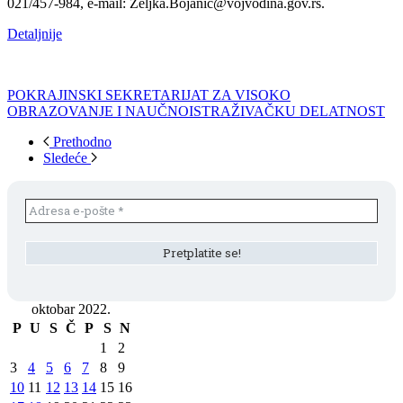
021/457-984, e-mail: Zeljka.Bojanic@vojvodina.gov.rs.
Detaljnije
POKRAJINSKI SEKRETARIJAT ZA VISOKO
OBRAZOVANJE I NAUČNOISTRAŽIVAČKU DELATNOST
Prethodno
Sledeće
oktobar 2022.
P
U
S
Č
P
S
N
1
2
3
4
5
6
7
8
9
10
11
12
13
14
15
16