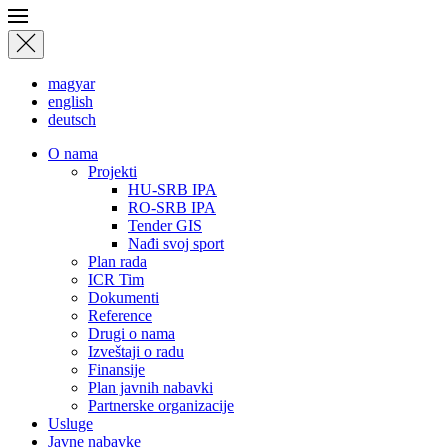
magyar
english
deutsch
О nama
Projekti
HU-SRB IPA
RO-SRB IPA
Tender GIS
Nađi svoj sport
Plan rada
ICR Tim
Dokumenti
Reference
Drugi o nama
Izveštaji o radu
Finansije
Plan javnih nabavki
Partnerske organizacije
Usluge
Javne nabavke