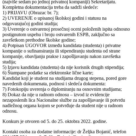
(najviše sedam po jednoj privatnoj kompaniji) Sekretarijatu.
Kompletna dokumentacija treba da sadrži sledeće:
1) PRIJAVU (Obrazac br. 7);
2) UVERENJE o upisanoj školskoj godini i statusu na
odgovarajućoj godini studija;
3) Uverenje o ostvarenoj prosečnoj oceni položenih ispita odnosno
postignutom uspehu i broju ostvarenih ESPB, zaključno sa
završetkom prethodne školske godine;
4) Potpisan UGOVOR između kandidata (studenta) i privatne
kompanije o sufinansiranju ili stipendiranju studenta od strane
kompanije, obavljanju prakse i zapošljavanju nakon završetka
studija;
5) Izjavu kandidata (studenta) da nije korisnik drugih stipendija;
6) Štampane podatke sa elektronske lične karte;
Kandidat koji je student na studijama drugog stepena, pored gore
navedenih dokumenata, podnosi i sledeća dokumenta:
7) Fotokopiju uverenja o diplomiranju na osnovnim studijama;
8) Dokaz da nije u radnom odnosu – izvod iz evidencije
nezaposlenih lica Nacionalne službe za zapošljavanje ili potvrdu
nadležnog organa kojom se potvrđuje da student nije u radnom
odnosu.
Konkurs je otvoren od 5. do 25. oktobra 2022. godine.
Kontakt osoba za dodatne informacije: dr Željka Bojanić, telefon