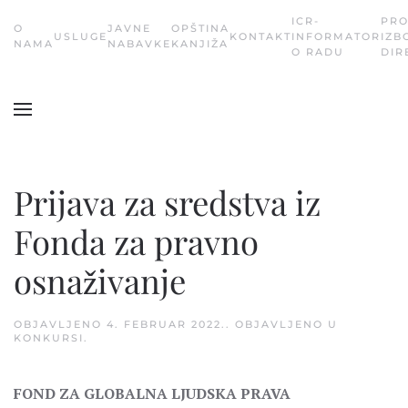
ICR-
PR
О
JAVNE
OPŠTINA
USLUGE
KONTAKT
INFORMATOR
IZB
Skip
NAMA
NABAVKE
KANJIŽA
O RADU
DIR
to
main
content
Prijava za sredstva iz
Fonda za pravno
osnaživanje
OBJAVLJENO
4. FEBRUAR 2022.
. OBJAVLJENO U
KONKURSI
.
FOND ZA GLOBALNA LJUDSKA PRAVA