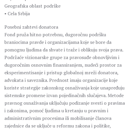
Geografska oblast podrške
• Cela Srbija
Posebni zahtevi donatora
Fond pruža hitno potrebnu, dugoročnu podršku
braniocima pravde i organizacijama koje se bore da
pomognu ljudima da shvate i traže i oblikuju svoja prava.
Podržaće vizionarske grupe za pravosuđe obnovljivim i
dugoročnim osnovnim finansiranjem, nudeći prostor za
eksperimentisanje i pristup globalnoj mreži donatora,
advokata i saveznika. Prednost imaju organizacije koje
koriste strategije zakonskog osnaživanja koje unapređuju
sistemske promene izvan pojedinačnih slučajeva. Metode
pravnog osnaživanja uključuju podizanje svesti o pravima
i zakonima, pomoć ljudima u kretanju u pravnim i
administrativnim procesima ili mobilisanje članova
zajednice da se uključe u reformu zakona i politike,