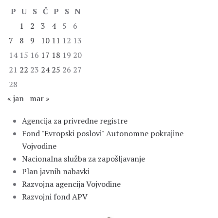
P
U
S
Č
P
S
N
1
2
3
4
5
6
7
8
9
10
11
12
13
14
15
16
17
18
19
20
21
22
23
24
25
26
27
28
« jan
mar »
Agencija za privredne registre
Fond "Evropski poslovi" Autonomne pokrajine
Vojvodine
Nacionalna služba za zapošljavanje
Plan javnih nabavki
Razvojna agencija Vojvodine
Razvojni fond APV