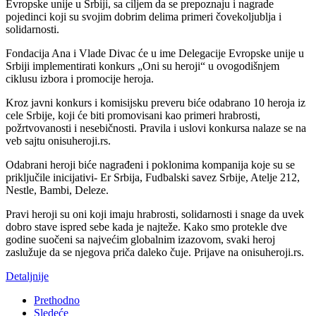
Evropske unije u Srbiji, sa ciljem da se prepoznaju i nagrade
pojedinci koji su svojim dobrim delima primeri čovekoljublja i
solidarnosti.
Fondacija Ana i Vlade Divac će u ime Delegacije Evropske unije u
Srbiji implementirati konkurs „Oni su heroji“ u ovogodišnjem
ciklusu izbora i promocije heroja.
Kroz javni konkurs i komisijsku preveru biće odabrano 10 heroja iz
cele Srbije, koji će biti promovisani kao primeri hrabrosti,
požrtvovanosti i nesebičnosti. Pravila i uslovi konkursa nalaze se na
veb sajtu onisuheroji.rs.
Odabrani heroji biće nagrađeni i poklonima kompanija koje su se
priključile inicijativi- Er Srbija, Fudbalski savez Srbije, Atelje 212,
Nestle, Bambi, Deleze.
Pravi heroji su oni koji imaju hrabrosti, solidarnosti i snage da uvek
dobro stave ispred sebe kada je najteže. Kako smo protekle dve
godine suočeni sa najvećim globalnim izazovom, svaki heroj
zaslužuje da se njegova priča daleko čuje. Prijave na onisuheroji.rs.
Detaljnije
Prethodno
Sledeće