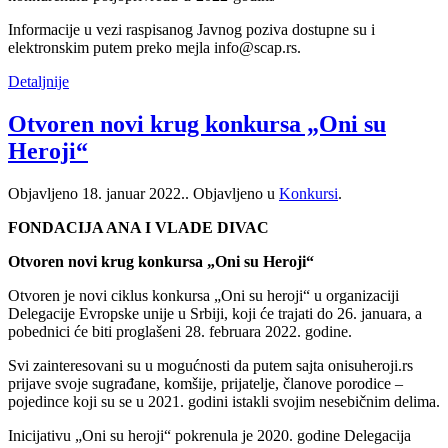
Informacije u vezi raspisanog Javnog poziva dostupne su i
elektronskim putem preko mejla info@scap.rs.
Detaljnije
Otvoren novi krug konkursa „Oni su
Heroji“
Objavljeno
18. januar 2022.
. Objavljeno u
Konkursi
.
FONDACIJA ANA I VLADE DIVAC
Otvoren novi krug konkursa „Oni su Heroji“
Otvoren je novi ciklus konkursa „Oni su heroji“ u organizaciji
Delegacije Evropske unije u Srbiji, koji će trajati do 26. januara, a
pobednici će biti proglašeni 28. februara 2022. godine.
Svi zainteresovani su u mogućnosti da putem sajta onisuheroji.rs
prijave svoje sugrađane, komšije, prijatelje, članove porodice –
pojedince koji su se u 2021. godini istakli svojim nesebičnim delima.
Inicijativu „Oni su heroji“ pokrenula je 2020. godine Delegacija