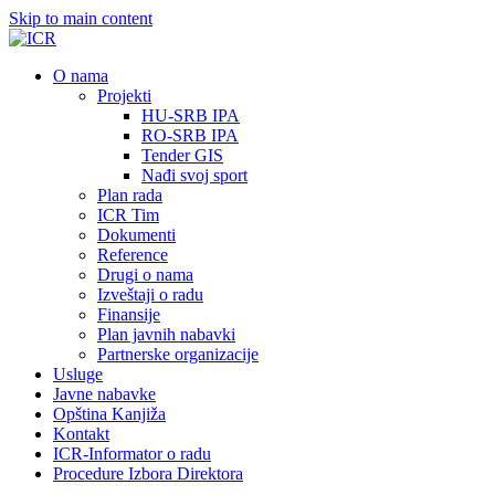
Skip to main content
О nama
Projekti
HU-SRB IPA
RO-SRB IPA
Tender GIS
Nađi svoj sport
Plan rada
ICR Tim
Dokumenti
Reference
Drugi o nama
Izveštaji o radu
Finansije
Plan javnih nabavki
Partnerske organizacije
Usluge
Javne nabavke
Opština Kanjiža
Kontakt
ICR-Informator o radu
Procedure Izbora Direktora