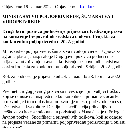
Objavljeno
18. januar 2022.
. Objavljeno u
Konkursi
.
MINISTARSTVO POLJOPRIVREDE, ŠUMARSTVA I
VODOPRIVREDE
Drugi Javni poziv za podnošenje prijava za utvrđivanje prava
na korišćenje bespovratnih sredstava u okviru Projekta za
konkurentnu poljoprivredu u 2022. godini
Ministarstvo poljoprivrede, šumarstva i vodoprivrede – Uprava za
agrarna plaćanja raspisalo je Drugi javni poziv za podnošenje
prijava za utvrđivanje prava na korišćenje bespovratnih sredstava u
okviru Projekta za konkurentnu poljoprivredu Srbije u 2022. godini.
Rok za podnošenje prijava je od 24. januara do 23. februara 2022.
godine.
Predmet Drugog javnog poziva su investicije i prihvatljivi troškovi
koji se odnose na unapređenje konkurentnosti primarne stočarske
proizvodnje i to u oblastima proizvodnje mleka, proizvodnje mesa,
pčelarstva i akvakulture. Detaljnija specifikacija prihvatljivih
troškova za koje se odobravaju podsticaji iz člana data je u Prilogu 1
Javnog poziva „Specifikacija prihvatljivih troškova, koji se odnose
na projekte vezane za primarnu poljoprivrednu proizvodnju u oblasti
stočarstva“.