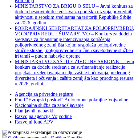
Romkinja
MINISTARSTVO ZA BRIGU O SELU – Javni konkurs za
dodelu bespovratnih sredstava za podršku razvoja privrednih
aktivnosti u seoskim sredinama na teritoriji Republike Srbije
za 2026. godinu
POKRAJINSKI SEKRETARIJAT ZA POLJOPRIVREDU,
VODOPRIVREDU I ŠUMARSTVO – Konkurs za dodelu
sredstava za finansiranje intenziviranja korišćenja
poljoprivrednog zemljišta kojim raspolažu poljoprivredne
stručne službe , poljoprivredne stručne i savetodavne službe i
iri tamiš ‒ putem nabavke opreme
MINISTARSTVO ZAŠTITE ŽIVOTNE SREDINE – Javni
konkurs za dodelu sredstava za su/finansiranje realizacije
projekata ozelenjavanja u cilju zaštite i očuvanja predeonog
diverziteta i očuvanja i zaštite zemljišta kao prirodnog resursa
u 2026. godini
Agencija za privredne registre
Fond "Evropski poslovi" Autonomne pokrajine Vojvodine
Nacionalna služba za zapošljavanje
Plan javnih nabavki
Razvojna agencija Vojvodine
Razvojni fond APV