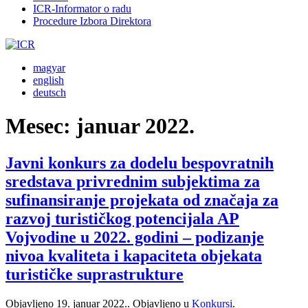
ICR-Informator o radu
Procedure Izbora Direktora
magyar
english
deutsch
Mesec:
januar 2022.
Javni konkurs za dodelu bespovratnih
sredstava privrednim subjektima za
sufinansiranje projekata od značaja za
razvoj turističkog potencijala AP
Vojvodine u 2022. godini – podizanje
nivoa kvaliteta i kapaciteta objekata
turističke suprastrukture
Objavljeno
19. januar 2022.
. Objavljeno u
Konkursi
.