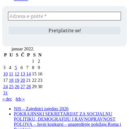
januar 2022.
P
U
S
Č
P
S
N
1
2
3
4
5
6
7
8
9
10
11
12
13
14
15
16
17
18
19
20
21
22
23
24
25
26
27
28
29
30
31
« dec
feb »
NIS – Zajednici zajedno 2026
POKRAJINSKI SEKRETARIJAT ZA SOCIJALNU
POLITIKU, DEMOGRAFIJU I RAVNOPRAVNOST
POLOVA – Javni konkursi – unapređenje položaja Roma i