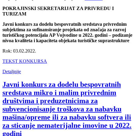
POKRAJINSKI SEKRETARIJAT ZA PRIVREDU I
TURIZAM
Javni konkurs za dodelu bespovratnih sredstava privrednim
subjektima za sufinansiranje projekata od značaja za razvoj
turističkog potencijala AP Vojvodine u 2022. godini – podizanje
nivoa kvaliteta i kapaciteta objekata turističke suprastrukture
Rok: 03.02.2022.
TEKST KONKURSA
Detaljnije
Javni konkurs za dodelu bespovratnih
sredstava mikro i malim privrednim
društvima i preduzetnicima za
subvencionisanje troškova za nabavku
mašina/opreme ili za nabavku softvera ili
za sticanje nematerijalne imovine u 2022.
godini