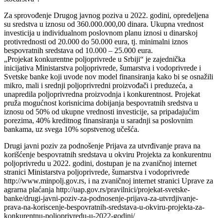
Za sprovođenje Drugog javnog poziva u 2022. godini, opredeljena
su sredstva u iznosu od 360.000.000,00 dinara. Ukupna vrednost
investicija u individualnom poslovnom planu iznosi u dinarskoj
protivrednosti od 20.000 do 50.000 eura, tj. minimalni iznos
bespovratnih sredstava od 10.000 – 25.000 eura.
„Projekat konkurentne poljoprivrede u Srbiji“ je zajednička
inicijativa Ministarstva poljoprivrede, šumarstva i vodoprivrede i
Svetske banke koji uvode nov model finansiranja kako bi se osnažili
mikro, mali i srednji poljoprivredni proizvođači i preduzeća, a
unapredila poljoprivredna proizvodnja i konkurentnost. Projekat
pruža mogućnost korisnicima dobijanja bespovratnih sredstva u
iznosu od 50% od ukupne vrednosti investicije, sa pripadajućim
porezima, 40% kreditnog finansiranja u saradnji sa poslovnim
bankama, uz svega 10% sopstvenog učešća.
Drugi javni poziv za podnošenje Prijava za utvrđivanje prava na
korišćenje bespovratnih sredstava u okviru Projekta za konkurentnu
poljoprivredu u 2022. godini, dostupan je na zvaničnoj internet
stranici Ministarstva poljoprivrede, šumarstva i vodoprivrede
http://www.minpolj.gov.rs, i na zvaničnoj internet stranici Uprave za
agrarna plaćanja http://uap.gov.rs/pravilnici/projekat-svetske-
banke/drugi-javni-poziv-za-podnosenje-prijava-za-utvrdjivanje-
prava-na-koriscenje-bespovratnih-sredstava-u-okviru-projekta-za-
konkurentnu-poljoprivredu-u-2022-godini/