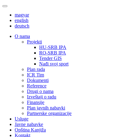
magyar
english
deutsch
О nama
Projekti
HU-SRB IPA
RO-SRB IPA
Tender GIS
Nađi svoj sport
Plan rada
ICR Tim
Dokumenti
Reference
Drugi o nama
Izveštaji o radu
Finansije
Plan javnih nabavki
Partnerske organizacije
Usluge
Javne nabavke
Opština Kanjiža
Kontakt