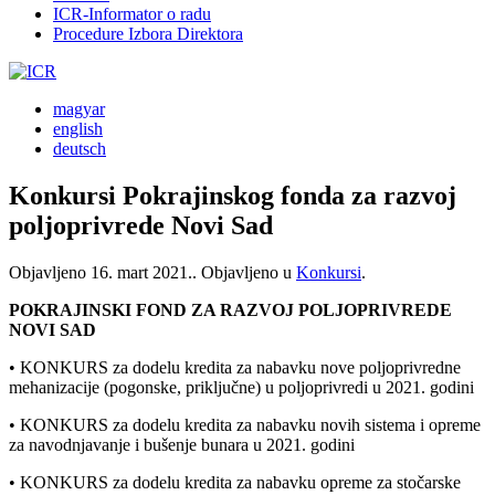
ICR-Informator o radu
Procedure Izbora Direktora
magyar
english
deutsch
Konkursi Pokrajinskog fonda za razvoj
poljoprivrede Novi Sad
Objavljeno
16. mart 2021.
. Objavljeno u
Konkursi
.
POKRAJINSKI FOND ZA RAZVOJ POLJOPRIVREDE
NOVI SAD
• KONKURS za dodelu kredita za nabavku nove poljoprivredne
mehanizacije (pogonske, priključne) u poljoprivredi u 2021. godini
• KONKURS za dodelu kredita za nabavku novih sistema i opreme
za navodnjavanje i bušenje bunara u 2021. godini
• KONKURS za dodelu kredita za nabavku opreme za stočarske