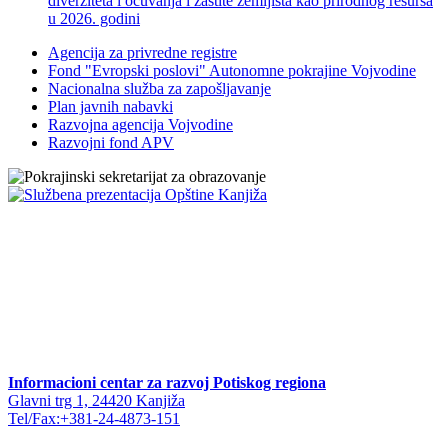
diverziteta i očuvanja i zaštite zemljišta kao prirodnog resursa
u 2026. godini
Agencija za privredne registre
Fond "Evropski poslovi" Autonomne pokrajine Vojvodine
Nacionalna služba za zapošljavanje
Plan javnih nabavki
Razvojna agencija Vojvodine
Razvojni fond APV
Informacioni centar za razvoj Potiskog regiona
Glavni trg 1, 24420 Kanjiža
Tel/Fax:+381-24-4873-151