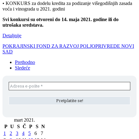
• KONKURS za dodelu kredita za podizanje višegodišnjih zasada
voća i vinograda u 2021. godini
Svi konkursi su otvoreni do 14. maja 2021. godine ili do
utrošaka sredstava.
Detaljnije
POKRAJINSKI FOND ZA RAZVOJ POLJOPRIVREDE NOVI
SAD
Prethodno
Sledeće
mart 2021.
P
U
S
Č
P
S
N
1
2
3
4
5
6
7