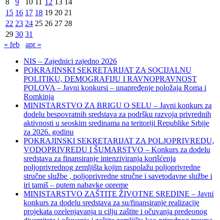
8
9
10
11
12
13
14
15
16
17
18
19
20
21
22
23
24
25
26
27
28
29
30
31
« feb
apr »
NIS – Zajednici zajedno 2026
POKRAJINSKI SEKRETARIJAT ZA SOCIJALNU
POLITIKU, DEMOGRAFIJU I RAVNOPRAVNOST
POLOVA – Javni konkursi – unapređenje položaja Roma i
Romkinja
MINISTARSTVO ZA BRIGU O SELU – Javni konkurs za
dodelu bespovratnih sredstava za podršku razvoja privrednih
aktivnosti u seoskim sredinama na teritoriji Republike Srbije
za 2026. godinu
POKRAJINSKI SEKRETARIJAT ZA POLJOPRIVREDU,
VODOPRIVREDU I ŠUMARSTVO – Konkurs za dodelu
sredstava za finansiranje intenziviranja korišćenja
poljoprivrednog zemljišta kojim raspolažu poljoprivredne
stručne službe , poljoprivredne stručne i savetodavne službe i
iri tamiš ‒ putem nabavke opreme
MINISTARSTVO ZAŠTITE ŽIVOTNE SREDINE – Javni
konkurs za dodelu sredstava za su/finansiranje realizacije
projekata ozelenjavanja u cilju zaštite i očuvanja predeonog