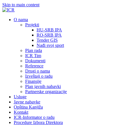
Skip to main content
О nama
Projekti
HU-SRB IPA
RO-SRB IPA
Tender GIS
Nađi svoj sport
Plan rada
ICR Tim
Dokumenti
Reference
Drugi o nama
Izveštaji o radu
Finansije
Plan javnih nabavki
Partnerske organizacije
Usluge
Javne nabavke
Opština Kanjiža
Kontakt
ICR-Informator o radu
Procedure Izbora Direktora