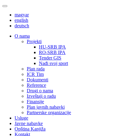
magyar
english
deutsch
О nama
Projekti
HU-SRB IPA
RO-SRB IPA
Tender GIS
Nađi svoj sport
Plan rada
ICR Tim
Dokumenti
Reference
Drugi o nama
Izveštaji o radu
Finansije
Plan javnih nabavki
Partnerske organizacije
Usluge
Javne nabavke
Opština Kanjiža
Kontakt