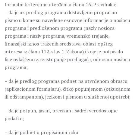
formalni kriterijumi utvrđeni u članu 16. Pravilnika:
– da je uz predlog programa dostavljeno propratno
pismo u kome su navedene osnovne informacije o nosiocu
programa i predloženom programu (naziv nosioca
programa i naziv programa, vremensko trajanje,
finansijski iznos traženih sredstava, oblast opšteg
interesa iz člana 112. stav 1. Zakona) i koje je potpisalo
lice ovlašćeno za zastupanje predlagača, odnosno nosioca
programa;
– da je predlog programa podnet na utvrđenom obrascu
(aplikacionom formularu), čitko popunjenom (otkucanom
ili odštampanom), jezikom i pismom u službenoj upotrebi;
– da je potpun, jasan, precizan i sadrži verodostojne
podatke;
– da je podnet u propisanom roku.