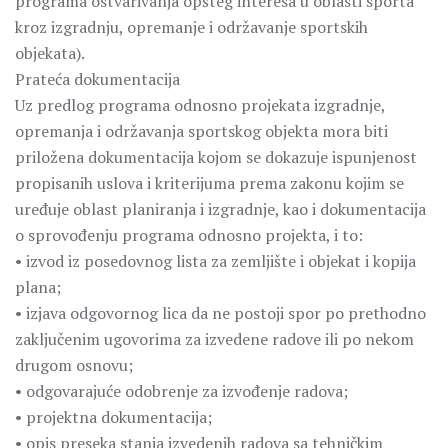
programa ostvarivanja opšteg interesa u oblasti sporta
kroz izgradnju, opremanje i održavanje sportskih
objekata).
Prateća dokumentacija
Uz predlog programa odnosno projekata izgradnje,
opremanja i održavanja sportskog objekta mora biti
priložena dokumentacija kojom se dokazuje ispunjenost
propisanih uslova i kriterijuma prema zakonu kojim se
uređuje oblast planiranja i izgradnje, kao i dokumentacija
o sprovođenju programa odnosno projekta, i to:
• izvod iz posedovnog lista za zemljište i objekat i kopija
plana;
• izjava odgovornog lica da ne postoji spor po prethodno
zaključenim ugovorima za izvedene radove ili po nekom
drugom osnovu;
• odgovarajuće odobrenje za izvođenje radova;
• projektna dokumentacija;
• opis preseka stanja izvedenih radova sa tehničkim