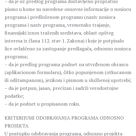
– da je uz predlog programa dostavljeno propratno
pismo u kome su navedene osnovne informacije o nosiocu
programa i predloženom programu (naziv nosioca
programa i naziv programa, vremensko trajanje,
finansijski iznos traženih sredstava, oblast opšteg
interesa iz člana 112. stav 1. Zakona) i koje je potpisalo
lice ovlašćeno za zastupanje predlagača, odnosno nosioca
programa;
– da je predlog programa podnet na utvrđenom obrascu
(aplikacionom formularu), čitko popunjenom (otkucanom
ili odštampanom), jezikom i pismom u službenoj upotrebi;
– da je potpun, jasan, precizan i sadrži verodostojne
podatke;
– da je podnet u propisanom roku.
KRITERIJUMI ODOBRAVANJA PROGRAMA ODNOSNO
PROJEKTA
U postupku odobravanja programa, odnosno projekta