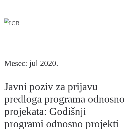
Skip
to
main
content
Mesec:
jul 2020.
Javni poziv za prijavu
predloga programa odnosno
projekata: Godišnji
programi odnosno projekti