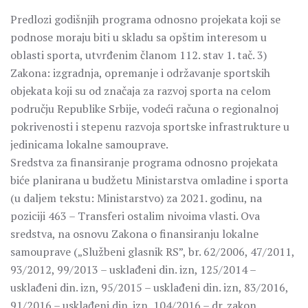
Predlozi godišnjih programa odnosno projekata koji se
podnose moraju biti u skladu sa opštim interesom u
oblasti sporta, utvrđenim članom 112. stav 1. tač. 3)
Zakona: izgradnja, opremanje i održavanje sportskih
objekata koji su od značaja za razvoj sporta na celom
području Republike Srbije, vodeći računa o regionalnoj
pokrivenosti i stepenu razvoja sportske infrastrukture u
jedinicama lokalne samouprave.
Sredstva za finansiranje programa odnosno projekata
biće planirana u budžetu Ministarstva omladine i sporta
(u daljem tekstu: Ministarstvo) za 2021. godinu, na
poziciji 463 – Transferi ostalim nivoima vlasti. Ova
sredstva, na osnovu Zakona o finansiranju lokalne
samouprave („Službeni glasnik RS”, br. 62/2006, 47/2011,
93/2012, 99/2013 – usklađeni din. izn, 125/2014 –
usklađeni din. izn, 95/2015 – usklađeni din. izn, 83/2016,
91/2016 – usklađeni din. izn, 104/2016 – dr. zakon,