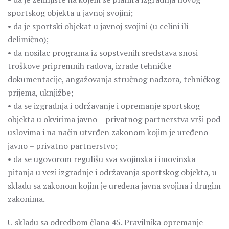
sportskog objekta u javnoj svojini;
• da je sportski objekat u javnoj svojini (u celini ili
delimično);
• da nosilac programa iz sopstvenih sredstava snosi
troškove pripremnih radova, izrade tehničke
dokumentacije, angažovanja stručnog nadzora, tehničkog
prijema, uknjižbe;
• da se izgradnja i održavanje i opremanje sportskog
objekta u okvirima javno – privatnog partnerstva vrši pod
uslovima i na način utvrđen zakonom kojim je uređeno
javno – privatno partnerstvo;
• da se ugovorom regulišu sva svojinska i imovinska
pitanja u vezi izgradnje i održavanja sportskog objekta, u
skladu sa zakonom kojim je uređena javna svojina i drugim
zakonima.
U skladu sa odredbom člana 45. Pravilnika opremanje