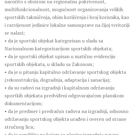
naročito s obzirom na regionalnu pokrivenost,
multifunkcionalnost, mogućnost organizovanja velikih
sportskih takmičenja, obim korišćenja i broj korisnika, kao
i razvijenost jedinice lokalne samouprave na čijoj teritoriji
se nalazi;
• da je sportski objekat kategorisan u sladu sa
Nacionalnom kategorizacijom sportskih objekata;
• da je sportski objekat upisan u matičnu evidenciju
sportskih objekata, u skladu sa Zakonom;
• da je u pitanju kapitalno održavanje sportskog objekta
(rekonstrukcija, dogradnja, adaptacija i sanacija);
• da su radovi na izgradnji i kapitalnom održavanju
sportkih objekata predviđeni odgovarajućom planskom
dokumentacijom;
• da je predmer i predračun radova na izgradnji, odnosno
održavanju sportskog objekta urađen i overen od strane
stručnog lica;
• da je zemljište na kojem se planira izgradnja novog