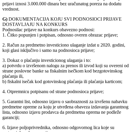
prijavi iznosi 3.000.000 dinara bez uračunatog poreza na dodatu
vrednost.
G)
DOKUMENTACIJA KOJU SVI PODNOSIOCI PRIJAVE
DOSTAVLJAJU NA KONKURS
Podnosilac prijave na konkurs obavezno podnosi:
1. Čitko popunjen i potpisan, odnosno overen obrazac prijave;
2. Račun za predmetno investiciono ulaganje izdat u 2020. godini,
koji glasi isključivo i samo na podnosioca prijave;
3. Dokaz o plaćanju investicionog ulaganja i to:
a) potvrdu o izvršenom nalogu za prenos ili izvod koji su overeni od
strane poslovne banke sa fiskalnim isečkom kod bezgotovinskog
plaćanja ili,
b) fiskalni isečak kod gotovinskog plaćanja ili plaćanja karticom;
4. Otpremnicu potpisanu od strane podnosioca prijave;
5. Garantni list, odnosno izjavu o saobraznosti za izvršenu nabavku
predmetne opreme za koju je utvrđena obaveza izdavanja garantnog
lista, odnosno izjavu prodavca da predmetna oprema ne podleže
garanciji;
6. Izjave poljoprivrednika, odnosno odgovornog lica koje su