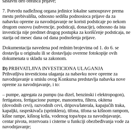
sastavni deo obrasca prijave;
7. Potvrdu nadležnog organa jedinice lokalne samouprave prema
mestu prebivališta, odnosno sedišta podnosioca prijave da za
nabavku opreme za navodnjavanje ne koristi podsticaje po nekom
drugom osnovu (subvencije, podsticaji, donacije), odnosno da ista
investicija nije predmet drugog postupka za korišćenje podsticaja, ne
starija od mesec dana od dana podnošenja prijave.
Dokumentacija navedena pod rednim brojevima od 1. do 6. se
dostavlja u originalu ili se dostavljaju overene fotokopije ovih
dokumenata u skladu sa zakonom.
D)
PRIHVATLJIVA INVESTICIONA ULAGANJA
Prihvatljiva investiciona ulaganja za nabavku nove opreme za
navodnjavanje u smislu ovog Konkursa predstavlja nabavka nove
opreme za navodnjavanje, i to:
– pumpe, agregata za pumpu (na dizel, benzinski i elektropogon),
fertigatora, fertigacione pumpe, manometra, filtera, okitena
(dovodnih cevi), razvodnih cevi, dripova/laterala, kapajućih traka,
kapaljki, rasprskivača (sprinklera), tifona, tifona sa kišnom rampom,
kišne rampe, kišnog krila, vodenog topa/topa za navodnjavanje,
centar pivota, rezervoara i cisterne u funkciji obezbeđivanja vode za
navodnjavanje;