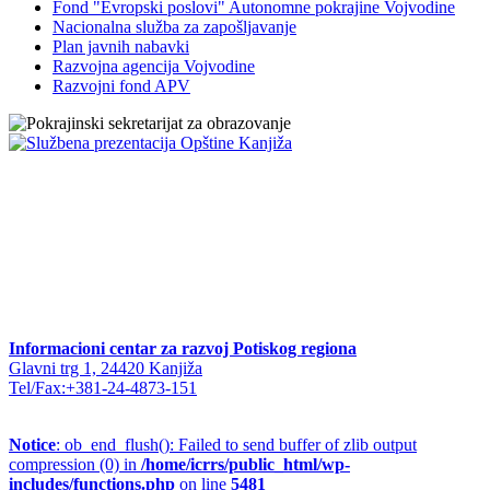
Fond "Evropski poslovi" Autonomne pokrajine Vojvodine
Nacionalna služba za zapošljavanje
Plan javnih nabavki
Razvojna agencija Vojvodine
Razvojni fond APV
Informacioni centar za razvoj Potiskog regiona
Glavni trg 1, 24420 Kanjiža
Tel/Fax:+381-24-4873-151
Notice
: ob_end_flush(): Failed to send buffer of zlib output
compression (0) in
/home/icrrs/public_html/wp-
includes/functions.php
on line
5481