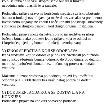
kojoj se treba da se vrši iskop/bušenje bunara u funkciji
navodnjavanja i vlasnik je te parcele.
Podnosilac prijave pravo na korišćenje sredstava za iskop/bušenje
bunara u funkciji navodnjavanja može da ostvari ako za predmetno
investiciono ulaganje ne koristi i neće koristiti podsticaje, subvencije
i donacije po drugom osnovu i kod drugih organa i institucija.
Podnosilac prijave može da ostvari pravo na sredstva za iskop
bušenje bunara ako podnese jednu prijavu koja se odnosi na
iskop/bušenje jednog bunara u funkciji navodnjavanja.
V) IZNOS SREDSTAVA KOJI SE ODOBRAVA
Iznos sredstava koji se odobrava je do 80% vrednosti po dužnom
metru iskopa/bušenja bunara, odnosno do 3.000 dinara po dužnom
metru iskopa/bušenja bunara bez uračunatog poreza na dodatu
vrednost.
Maksimalni iznos sredstava po podnetoj prijavi koji može biti
odobren je 180.000 dinara bez uračunatog poreza na dodatu
vrednost.
G) DOKUMENTACIJA KOJA SE DOSTAVLJA NA
KONKURS
Podnosilac prijave na konkurs obavezno podnosi: