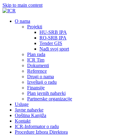
Skip to main content
О nama
Projekti
HU-SRB IPA
RO-SRB IPA
Tender GIS
Nađi svoj sport
Plan rada
ICR Tim
Dokumenti
Reference
Drugi o nama
Izveštaji o radu
Finansije
Plan javnih nabavki
Partnerske organizacije
Usluge
Javne nabavke
Opština Kanjiža
Kontakt
ICR-Informator o radu
Procedure Izbora Direktora