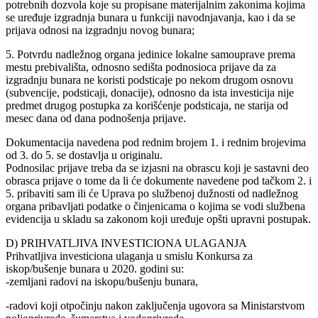
potrebnih dozvola koje su propisane materijalnim zakonima kojima
se uređuje izgradnja bunara u funkciji navodnjavanja, kao i da se
prijava odnosi na izgradnju novog bunara;
5. Potvrdu nadležnog organa jedinice lokalne samouprave prema
mestu prebivališta, odnosno sedišta podnosioca prijave da za
izgradnju bunara ne koristi podsticaje po nekom drugom osnovu
(subvencije, podsticaji, donacije), odnosno da ista investicija nije
predmet drugog postupka za korišćenje podsticaja, ne starija od
mesec dana od dana podnošenja prijave.
Dokumentacija navedena pod rednim brojem 1. i rednim brojevima
od 3. do 5. se dostavlja u originalu.
Podnosilac prijave treba da se izjasni na obrascu koji je sastavni deo
obrasca prijave o tome da li će dokumente navedene pod tačkom 2. i
5. pribaviti sam ili će Uprava po službenoj dužnosti od nadležnog
organa pribavljati podatke o činjenicama o kojima se vodi službena
evidencija u skladu sa zakonom koji uređuje opšti upravni postupak.
D) PRIHVATLJIVA INVESTICIONA ULAGANJA
Prihvatljiva investiciona ulaganja u smislu Konkursa za
iskop/bušenje bunara u 2020. godini su:
-zemljani radovi na iskopu/bušenju bunara,
-radovi koji otpočinju nakon zaključenja ugovora sa Ministarstvom