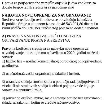
Uprava za poljoprivredno zemljište objavila je dva konkursa za
dodelu bespovratnih sredstava za navodnjavanje
NABAVKA NOVE OPREME ZA NAVODNJAVANJE
Sredstva za realizaciju ovih radova se obezbeđuju iz budžeta
Republike Srbije u ukupnom iznosu do 46.543.291,80 dinara i u
visini učešća do 60%, bez uračunatog poreza na dodatu vrednost.
A)
PRAVO NA SREDSTVA I OPŠTI USLOVI ZA
OSTVARIVANJE PRAVA NA SREDSTVA
Pravo na korišćenje sredstava za nabavku nove opreme za
navodnjavanje i to za opremu nabavljenu u 2020. godini može da
ostvari:
1) fizičko lice – nosilac komercijalnog porodičnog poljoprivrednog
gazdinstva,
2) naučnoistraživačka organizacija: fakultet i institut,
3) ustanova: srednja stručna škola u području rada poljoprivrede i
visoka škola strukovnih studija iz oblasti poljoprivrede koju je
osnovala Republika Srbija,
4) privredno društvo: mikro, malo i srednje pravno lice razvrstano u
skladu sa zakonom kojim se uređuje računovodstvo,