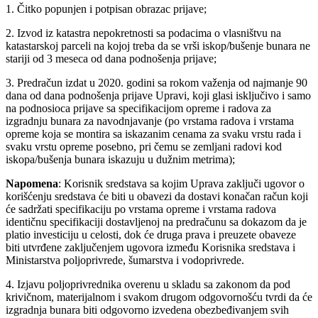
1. Čitko popunjen i potpisan obrazac prijave;
2. Izvod iz katastra nepokretnosti sa podacima o vlasništvu na
katastarskoj parceli na kojoj treba da se vrši iskop/bušenje bunara ne
stariji od 3 meseca od dana podnošenja prijave;
3. Predračun izdat u 2020. godini sa rokom važenja od najmanje 90
dana od dana podnošenja prijave Upravi, koji glasi isključivo i samo
na podnosioca prijave sa specifikacijom opreme i radova za
izgradnju bunara za navodnjavanje (po vrstama radova i vrstama
opreme koja se montira sa iskazanim cenama za svaku vrstu rada i
svaku vrstu opreme posebno, pri čemu se zemljani radovi kod
iskopa/bušenja bunara iskazuju u dužnim metrima);
Napomena
: Korisnik sredstava sa kojim Uprava zaključi ugovor o
korišćenju sredstava će biti u obavezi da dostavi konačan račun koji
će sadržati specifikaciju po vrstama opreme i vrstama radova
identičnu specifikaciji dostavljenoj na predračunu sa dokazom da je
platio investiciju u celosti, dok će druga prava i preuzete obaveze
biti utvrđene zaključenjem ugovora između Korisnika sredstava i
Ministarstva poljoprivrede, šumarstva i vodoprivrede.
4. Izjavu poljoprivrednika overenu u skladu sa zakonom da pod
krivičnom, materijalnom i svakom drugom odgovornošću tvrdi da će
izgradnja bunara biti odgovorno izvedena obezbeđivanjem svih