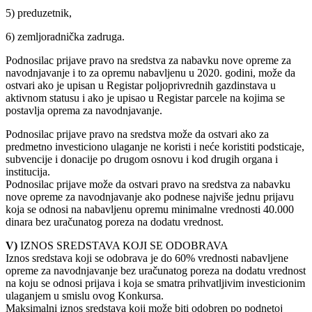
5) preduzetnik,
6) zemljoradnička zadruga.
Podnosilac prijave pravo na sredstva za nabavku nove opreme za
navodnjavanje i to za opremu nabavljenu u 2020. godini, može da
ostvari ako je upisan u Registar poljoprivrednih gazdinstava u
aktivnom statusu i ako je upisao u Registar parcele na kojima se
postavlja oprema za navodnjavanje.
Podnosilac prijave pravo na sredstva može da ostvari ako za
predmetno investiciono ulaganje ne koristi i neće koristiti podsticaje,
subvencije i donacije po drugom osnovu i kod drugih organa i
institucija.
Podnosilac prijave može da ostvari pravo na sredstva za nabavku
nove opreme za navodnjavanje ako podnese najviše jednu prijavu
koja se odnosi na nabavljenu opremu minimalne vrednosti 40.000
dinara bez uračunatog poreza na dodatu vrednost.
V)
IZNOS SREDSTAVA KOJI SE ODOBRAVA
Iznos sredstava koji se odobrava je do 60% vrednosti nabavljene
opreme za navodnjavanje bez uračunatog poreza na dodatu vrednost
na koju se odnosi prijava i koja se smatra prihvatljivim investicionim
ulaganjem u smislu ovog Konkursa.
Maksimalni iznos sredstava koji može biti odobren po podnetoj