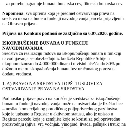
– za potrebe izgradnje bunara: bunarska cev, filterska bunarska cev.
Napomena
: sva oprema koja je predmet ostvarivanja prava na
sredstva mora da bude u funkciji navodnjavanja parcela prijavljenih
na Obrascu prijave.
Prijava na Konkurs podnosi se zaključno sa 6.07.2020. godine.
ISKOP/BUŠENJE BUNARA U FUNKCIJI
NAVODNJAVANJA
Sredstva za realizaciju radova na iskopu/bušenju bunara u funkciji
navodnjavanja se obezbeđuju iz budžeta Republike Srbije u
ukupnom iznosu do 4.000.000 dinara i u visini učešća do 80% po
dužnom metru iskopa/bušenja bunara bez uračunatog poreza na
dodatu vrednost.
1. A) PRAVO NA SREDSTVA I OPŠTI USLOVI ZA
OSTVARIVANJE PRAVA NA SREDSTVA
Podnosilac prijave pravo na korišćenje sredstava za iskop/bušenje
bunara u funkciji navodnjavanja može da ostvari ako je fizičko lice
– nosilac komercijalnog porodičnog poljoprivrednog gazdinstva
koje je upisano u Registar u aktivnom statusu, ako je upisao u
Registar parcelu koja je zemljište koje se koristi za poljoprivrednu
proizvodnju (njiva, vrt, voćnjak, vinograd, livada, pašnjak i trstik) na