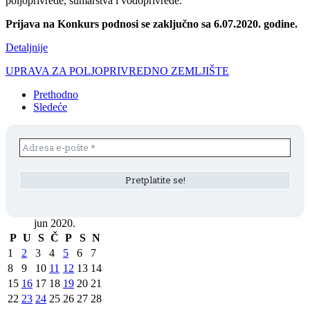
poljoprivrede, šumarstva i vodoprivrede.
Prijava na Konkurs podnosi se zaključno sa 6.07.2020. godine.
Detaljnije
UPRAVA ZA POLJOPRIVREDNO ZEMLJIŠTE
Prethodno
Sledeće
jun 2020.
P
U
S
Č
P
S
N
1
2
3
4
5
6
7
8
9
10
11
12
13
14
15
16
17
18
19
20
21
22
23
24
25
26
27
28