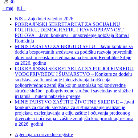
29
30
« maj
jul »
NIS – Zajednici zajedno 2026
POKRAJINSKI SEKRETARIJAT ZA SOCIJALNU
POLITIKU, DEMOGRAFIJU I RAVNOPRAVNOST
POLOVA – Javni konkursi – unapređenje položaja Roma i
Romkinja
MINISTARSTVO ZA BRIGU O SELU – Javni konkurs za
dodelu bespovratnih sredstava za podršku razvoja privrednih
aktivnosti u seoskim sredinama na teritoriji Republike Srbije
za 2026. godinu
POKRAJINSKI SEKRETARIJAT ZA POLJOPRIVREDU,
VODOPRIVREDU I ŠUMARSTVO – Konkurs za dodelu
sredstava za finansiranje intenziviranja korišćenja
poljoprivrednog zemljišta kojim raspolažu poljoprivredne
stručne službe , poljoprivredne stručne i savetodavne službe i
iri tamiš ‒ putem nabavke opreme
MINISTARSTVO ZAŠTITE ŽIVOTNE SREDINE – Javni
konkurs za dodelu sredstava za su/finansiranje realizacije
projekata ozelenjavanja u cilju zaštite i očuvanja predeonog
diverziteta i očuvanja i zaštite zemljišta kao prirodnog resursa
u 2026. godini
Agencija za privredne registre