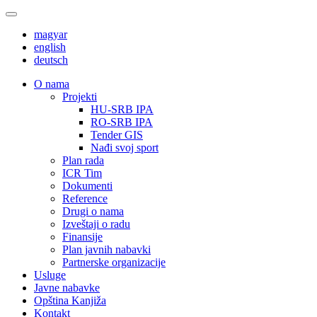
magyar
english
deutsch
О nama
Projekti
HU-SRB IPA
RO-SRB IPA
Tender GIS
Nađi svoj sport
Plan rada
ICR Tim
Dokumenti
Reference
Drugi o nama
Izveštaji o radu
Finansije
Plan javnih nabavki
Partnerske organizacije
Usluge
Javne nabavke
Opština Kanjiža
Kontakt