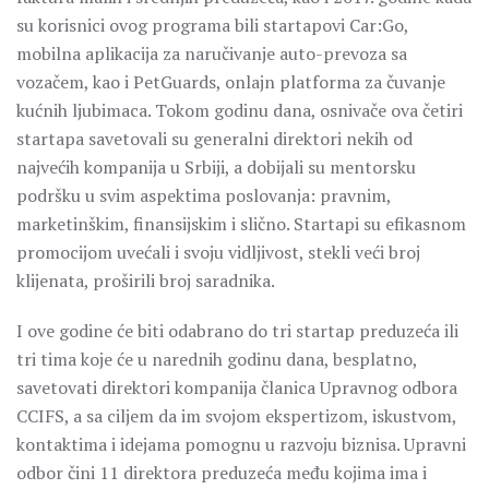
su korisnici ovog programa bili startapovi Car:Go,
mobilna aplikacija za naručivanje auto-prevoza sa
vozačem, kao i PetGuards, onlajn platforma za čuvanje
kućnih ljubimaca. Tokom godinu dana, osnivače ova četiri
startapa savetovali su generalni direktori nekih od
najvećih kompanija u Srbiji, a dobijali su mentorsku
podršku u svim aspektima poslovanja: pravnim,
marketinškim, finansijskim i slično. Startapi su efikasnom
promocijom uvećali i svoju vidljivost, stekli veći broj
klijenata, proširili broj saradnika.
I ove godine će biti odabrano do tri startap preduzeća ili
tri tima koje će u narednih godinu dana, besplatno,
savetovati direktori kompanija članica Upravnog odbora
CCIFS, a sa ciljem da im svojom ekspertizom, iskustvom,
kontaktima i idejama pomognu u razvoju biznisa. Upravni
odbor čini 11 direktora preduzeća među kojima ima i