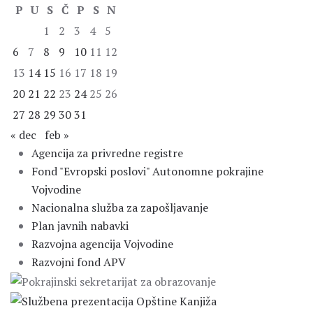
P
U
S
Č
P
S
N
1
2
3
4
5
6
7
8
9
10
11
12
13
14
15
16
17
18
19
20
21
22
23
24
25
26
27
28
29
30
31
« dec
feb »
Agencija za privredne registre
Fond "Evropski poslovi" Autonomne pokrajine
Vojvodine
Nacionalna služba za zapošljavanje
Plan javnih nabavki
Razvojna agencija Vojvodine
Razvojni fond APV