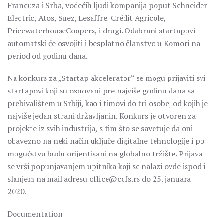
Francuza i Srba, vodećih ljudi kompanija poput Schneider
Electric, Atos, Suez, Lesaffre, Crédit Agricole,
PricewaterhouseCoopers, i drugi. Odabrani startapovi
automatski će osvojiti i besplatno članstvo u Komori na
period od godinu dana.
Na konkurs za „Startap akcelerator“ se mogu prijaviti svi
startapovi koji su osnovani pre najviše godinu dana sa
prebivalištem u Srbiji, kao i timovi do tri osobe, od kojih je
najviše jedan strani državljanin. Konkurs je otvoren za
projekte iz svih industrija, s tim što se savetuje da oni
obavezno na neki način uključe digitalne tehnologije i po
mogućstvu budu orijentisani na globalno tržište. Prijava
se vrši popunjavanjem upitnika koji se nalazi ovde ispod i
slanjem na mail adresu office@ccfs.rs do 25. januara
2020.
Documentation