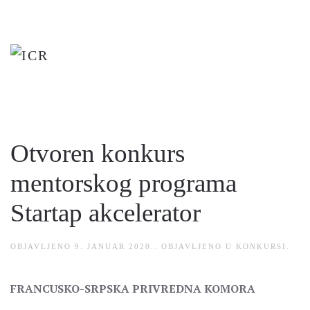
Skip
to
main
content
Otvoren konkurs
mentorskog programa
Startap akcelerator
OBJAVLJENO
9. JANUAR 2020.
. OBJAVLJENO U
KONKURSI
.
FRANCUSKO-SRPSKA PRIVREDNA KOMORA