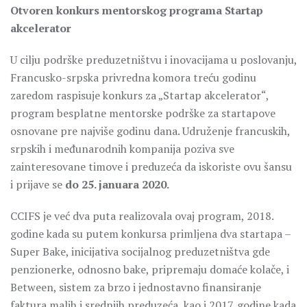
Otvoren konkurs mentorskog programa Startap
akcelerator
U cilju podrške preduzetništvu i inovacijama u poslovanju,
Francusko-srpska privredna komora treću godinu
zaredom raspisuje konkurs za „Startap akcelerator“,
program besplatne mentorske podrške za startapove
osnovane pre najviše godinu dana. Udruženje francuskih,
srpskih i međunarodnih kompanija poziva sve
zainteresovane timove i preduzeća da iskoriste ovu šansu
i prijave se
do 25. januara 2020.
CCIFS je već dva puta realizovala ovaj program, 2018.
godine kada su putem konkursa primljena dva startapa –
Super Bake, inicijativa socijalnog preduzetništva gde
penzionerke, odnosno bake, pripremaju domaće kolače, i
Between, sistem za brzo i jednostavno finansiranje
faktura malih i srednjih preduzeća, kao i 2017. godine kada