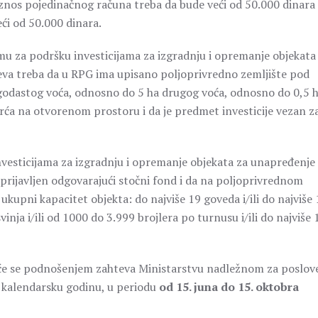
znos pojedinačnog računa treba da bude veći od 50.000 dinara 
eći od 50.000 dinara.
mu za podršku investicijama za izgradnju i opremanje objekata
hteva treba da u RPG ima upisano poljoprivredno zemljište pod
agodastog voća, odnosno do 5 ha drugog voća, odnosno do 0,5 
ća na otvorenom prostoru i da je predmet investicije vezan z
vesticijama za izgradnju i opremanje objekata za unapređenje
rijavljen odgovarajući stočni fond i da na poljoprivrednom
 ukupni kapacitet objekta: do najviše 19 goveda i/ili do najviše
svinja i/ili od 1000 do 3.999 brojlera po turnusu i/ili do najviše
eće se podnošenjem zahteva Ministarstvu nadležnom za poslov
u kalendarsku godinu, u periodu
od 15. juna do 15. oktobra