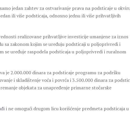
amo jedan zahtev za ostvarivanje prava na podsticaje u okvir
n ili više podsticaja, odnosno jednu ili više prihvatljivih
ednosti realizovane prihvatljive investicije umanjene za iznos
u sa zakonom kojim se uređuju podsticaji u poljoprivredi i
se uređuje raspodela podsticaja u poljoprivredi i ruralnom
eva je 2.000.000 dinara za podsticaje programu za podršku
vanje i skladištenje voća i povrća i 3.500.000 dinara za podstic
opremanje objekata za unapređenje primarne stočarske
tuđi i ne omogući drugom licu korišćenje predmeta podsticaja u