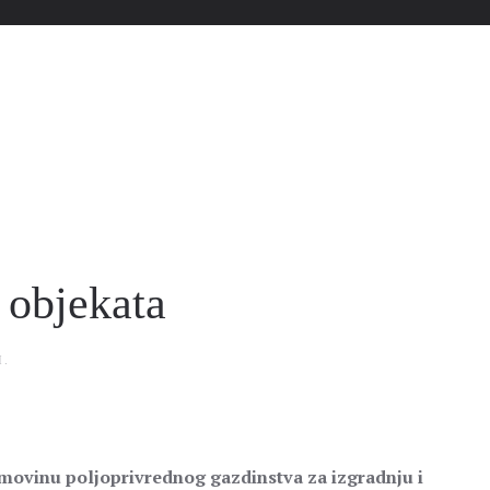
 objekata
I
.
u imovinu poljoprivrednog gazdinstva za izgradnju i