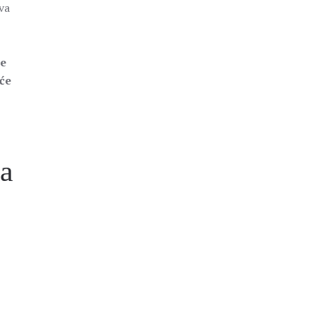
va
će
uće
za