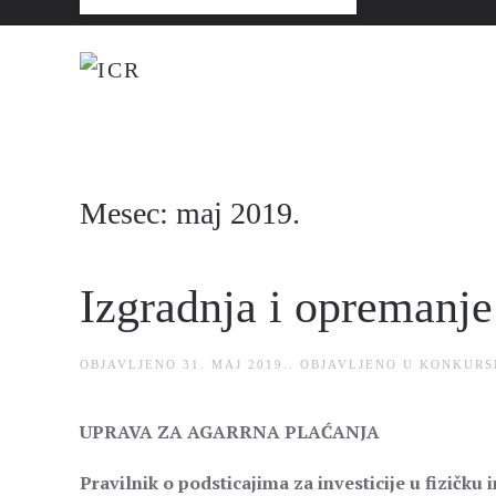
Mesec:
maj 2019.
Izgradnja i opremanje
OBJAVLJENO
31. MAJ 2019.
. OBJAVLJENO U
KONKURS
UPRAVA ZA AGARRNA PLAĆANJA
Pravilnik o podsticajima za investicije u fizičk