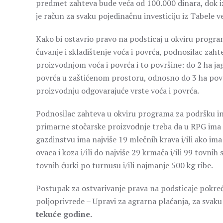
predmet zahteva bude veća od 100.000 dinara, dok i
je račun za svaku pojedinačnu investiciju iz Tabele v
Kako bi ostavrio pravo na podsticaj u okviru progra
čuvanje i skladištenje voća i povrća, podnosilac za
proizvodnjom voća i povrća i to površine: do 2 ha j
povrća u zaštićenom prostoru, odnosno do 3 ha povr
proizvodnju odgovarajuće vrste voća i povrća.
Podnosilac zahteva u okviru programa za podršku in
primarne stočarske proizvodnje treba da u RPG ima p
gazdinstvu ima najviše 19 mlečnih krava i/ili ako ima
ovaca i koza i/ili do najviše 29 krmača i/ili 99 tovnih 
tovnih ćurki po turnusu i/ili najmanje 500 kg ribe.
Postupak za ostvarivanje prava na podsticaje pokr
poljoprivrede – Upravi za agrarna plaćanja, za svak
tekuće godine.