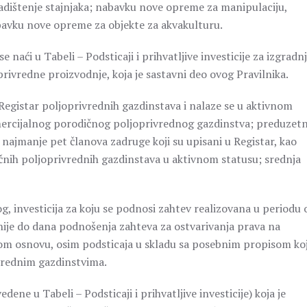
ladištenje stajnjaka; nabavku nove opreme za manipulaciju,
nabavku nove opreme za objekte za akvakulturu.
 naći u Tabeli – Podsticaji i prihvatljive investicije za izgradnj
ivredne proizvodnje, koja je sastavni deo ovog Pravilnika.
 Registar poljoprivrednih gazdinstava i nalaze se u aktivnom
komercijalnog porodičnog poljoprivrednog gazdinstva; preduzetn
najmanje pet članova zadruge koji su upisani u Registar, kao
dičnih poljoprivrednih gazdinstava u aktivnom statusu; srednja
g, investicija za koju se podnosi zahtev realizovana u periodu 
nije do dana podnošenja zahteva za ostvarivanja prava na
gom osnovu, osim podsticaja u skladu sa posebnim propisom ko
vrednim gazdinstvima.
dene u Tabeli – Podsticaji i prihvatljive investicije) koja je