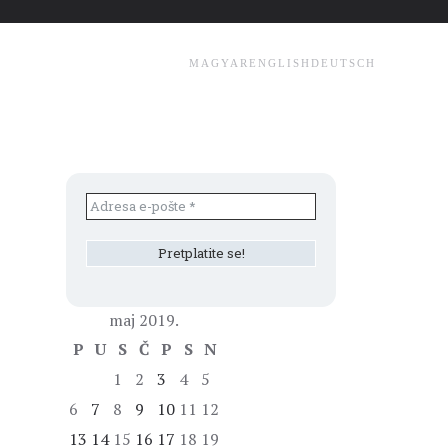
MAGYAR
ENGLISH
DEUTSCH
maj 2019.
P
U
S
Č
P
S
N
1
2
3
4
5
6
7
8
9
10
11
12
13
14
15
16
17
18
19