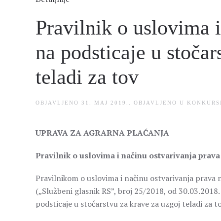
Pravilnik o uslovima 
na podsticaje u stočar
teladi za tov
OBJAVLJENO
31. MAJ 2019.
. OBJAVLJENO U
KONKURS
UPRAVA ZA AGRARNA PLAĆANJA
Pravilnik o uslovima i načinu ostvarivanja prava 
Pravilnikom o uslovima i načinu ostvarivanja prava n
(„Službeni glasnik RS”, broj 25/2018, od 30.03.2018. 
podsticaje u stočarstvu za krave za uzgoj teladi za t