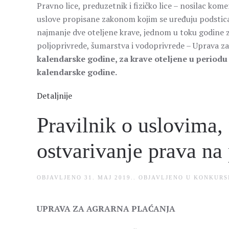
Pravno lice, preduzetnik i fizičko lice – nosilac ko
uslove propisane zakonom kojim se uređuju podsticaji
najmanje dve oteljene krave, jednom u toku godine z
poljoprivrede, šumarstva i vodoprivrede – Uprava z
kalendarske godine, za krave oteljene u periodu
kalendarske godine.
Detaljnije
Pravilnik o uslovima,
ostvarivanje prava na
OBJAVLJENO
31. MAJ 2019.
. OBJAVLJENO U
KONKURS
UPRAVA ZA AGRARNA PLAĆANJA