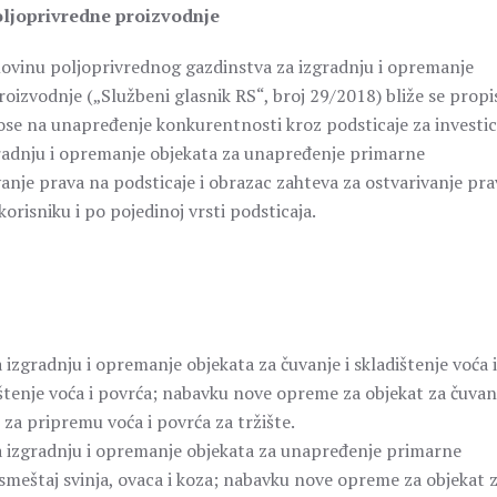
ljoprivredne proizvodnje
 imovinu poljoprivrednog gazdinstva za izgradnju i opremanje
izvodnje („Službeni glasnik RS“, broj 29/2018) bliže se propi
se na unapređenje konkurentnosti kroz podsticaje za investic
gradnju i opremanje objekata za unapređenje primarne
vanje prava na podsticaje i obrazac zahteva za ostvarivanje pra
orisniku i po pojedinoj vrsti podsticaja.
izgradnju i opremanje objekata za čuvanje i skladištenje voća i
dištenje voća i povrća; nabavku nove opreme za objekat za čuvanj
za pripremu voća i povrća za tržište.
a izgradnju i opremanje objekata za unapređenje primarne
 smeštaj svinja, ovaca i koza; nabavku nove opreme za objekat 