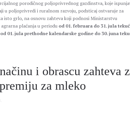
mercijalnog porodičnog poljoprivrednog gazdinstva, koje ispunja
 u poljoprivredi i ruralnom razvoju, podsticaj ostvaruje za
a isto grlo, na osnovu zahteva koji podnosi Ministarstvu
a agrarna plaćanja u periodu
od 01. februara do 31. jula teku
 od 01. jula prethodne kalendarske godine do 30. juna tek
 načinu i obrascu zahteva 
 premiju za mleko
I
.