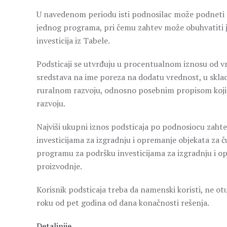
U navedenom periodu isti podnosilac može podneti s
jednog programa, pri čemu zahtev može obuhvatiti jeda
investicija iz Tabele.
Podsticaji se utvrđuju u procentualnom iznosu od vr
sredstava na ime poreza na dodatu vrednost, u sklad
ruralnom razvoju, odnosno posebnim propisom kojim 
razvoju.
Najviši ukupni iznos podsticaja po podnosiocu zaht
investicijama za izgradnju i opremanje objekata za ču
programu za podršku investicijama za izgradnju i 
proizvodnje.
Korisnik podsticaja treba da namenski koristi, ne o
roku od pet godina od dana konačnosti rešenja.
Detaljnije