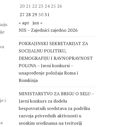
20
21
22
23
24
25
26
27
28
29
30
31
« apr
jun »
suju
NIS – Zajednici zajedno 2026
ije
POKRAJINSKI SEKRETARIJAT ZA
va
SOCIJALNU POLITIKU,
DEMOGRAFIJU I RAVNOPRAVNOST
POLOVA – Javni konkursi –
unapređenje položaja Roma i
Romkinja
MINISTARSTVO ZA BRIGU O SELU –
e i
Javni konkurs za dodelu
bespovratnih sredstava za podršku
razvoja privrednih aktivnosti u
za
seoskim sredinama na teritoriji