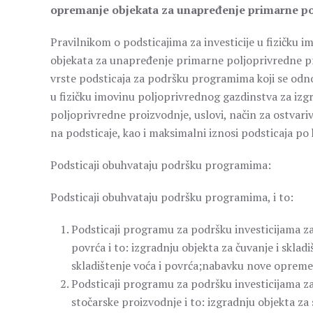
opremanje objekata za unapređenje primarne po
Pravilnikom o podsticajima za investicije u fizičku
objekata za unapređenje primarne poljoprivredne pro
vrste podsticaja za podršku programima koji se odno
u fizičku imovinu poljoprivrednog gazdinstva za iz
poljoprivredne proizvodnje, uslovi, način za ostvari
na podsticaje, kao i maksimalni iznosi podsticaja po k
Podsticaji obuhvataju podršku programima:
Podsticaji obuhvataju podršku programima, i to:
Podsticaji programu za podršku investicijama za 
povrća i to: izgradnju objekta za čuvanje i skla
skladištenje voća i povrća;nabavku nove opreme 
Podsticaji programu za podršku investicijama z
stočarske proizvodnje i to: izgradnju objekta za