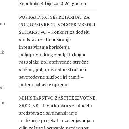
Republike Srbije za 2026. godinu
POKRAJINSKI SEKRETARIJAT ZA
u i
POLJOPRIVREDU, VODOPRIVREDU I
ŠUMARSTVO – Konkurs za dodelu
sredstava za finansiranje
intenziviranja korišćenja
ik;
poljoprivrednog zemljišta kojim
raspolažu poljoprivredne stručne
službe , poljoprivredne stručne i
savetodavne službe i iri tamiš ‒
putem nabavke opreme
od
MINISTARSTVO ZAŠTITE ŽIVOTNE
jim
SREDINE – Javni konkurs za dodelu
sredstava za su/finansiranje
realizacije projekata ozelenjavanja u
cilju zaštite i očuvanja predeonog