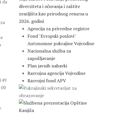
i da
diverziteta i očuvanja i zaštite
zemljišta kao prirodnog resursa u
2026. godini
 za
Agencija za privredne registre
Fond "Evropski poslovi"
ha
Autonomne pokrajine Vojvodine
a
Nacionalna služba za
zapošljavanje
Plan javnih nabavki
Razvojna agencija Vojvodine
 149
Razvojni fond APV
 100
e