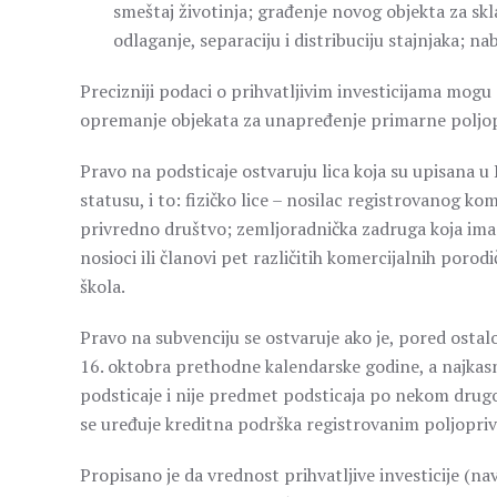
smeštaj životinja; građenje novog objekta za sk
odlaganje, separaciju i distribuciju stajnjaka; 
Precizniji podaci o prihvatljivim investicijama mogu se
opremanje objekata za unapređenje primarne poljopr
Pravo na podsticaje ostvaruju lica koja su upisana u
statusu, i to: fizičko lice – nosilac registrovanog 
privredno društvo; zemljoradnička zadruga koja ima 
nosioci ili članovi pet različitih komercijalnih poro
škola.
Pravo na subvenciju se ostvaruje ako je, pored ostalo
16. oktobra prethodne kalendarske godine, a najkas
podsticaje i nije predmet podsticaja po nekom dru
se uređuje kreditna podrška registrovanim poljopri
Propisano je da vrednost prihvatljive investicije (nave