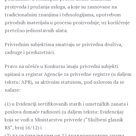
proizvoda i pružanja usluga, a koje su zasnovane na
tradicionalnim znanjima i tehnologijama, upotrebom
prirodnih materijala u procesu proizvodnje, uz korišćenje
pretežno jednostavnih alata.
Privrednim subjektima smatraju se privredna društva,
zadruge i preduzetnici.
Pravo na učešće u Konkursu imaju privredni subjekti
upisani u registar Agencije za privredne registre (u daljem
tekstu: APR), sa aktivnim statusom, pod uslovom da se
nalaze:
(1) u Evidenciji sertifikovanih starih i umetničkih zanata i
poslova domaće radinosti (u daljem tekstu: Evidencija)
koja se vodi u Ministarstvu privrede (“Službeni glasnik
RS“, broj 56/12) i
(2) да се баве једним од 15 традиционалних заната.