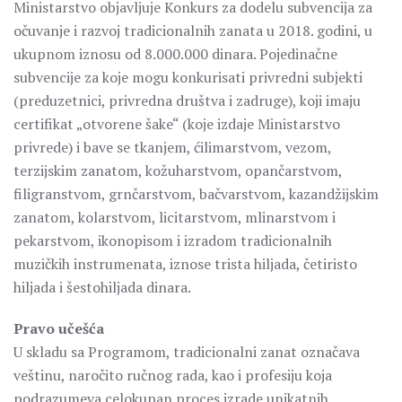
Ministarstvo objavljuje Konkurs za dodelu subvencija za
očuvanje i razvoj tradicionalnih zanata u 2018. godini, u
ukupnom iznosu od 8.000.000 dinara. Pojedinačne
subvencije za koje mogu konkurisati privredni subjekti
(preduzetnici, privredna društva i zadruge), koji imaju
certifikat „otvorene šake“ (koje izdaje Ministarstvo
privrede) i bave se tkanjem, ćilimarstvom, vezom,
terzijskim zanatom, kožuharstvom, opančarstvom,
filigranstvom, grnčarstvom, bačvarstvom, kazandžijskim
zanatom, kolarstvom, licitarstvom, mlinarstvom i
pekarstvom, ikonopisom i izradom tradicionalnih
muzičkih instrumenata, iznose trista hiljada, četiristo
hiljada i šestohiljada dinara.
Pravo učešća
U skladu sa Programom, tradicionalni zanat označava
veštinu, naročito ručnog rada, kao i profesiju koja
podrazumeva celokupan proces izrade unikatnih