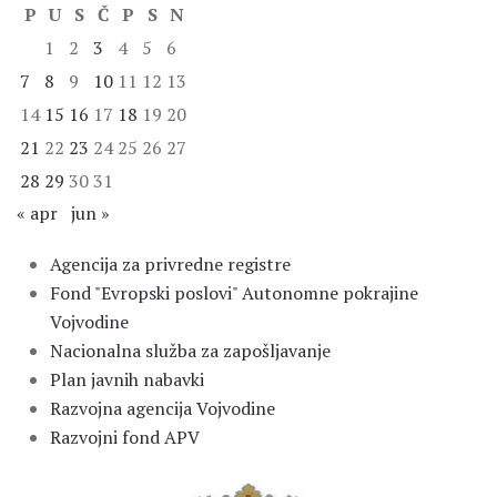
P
U
S
Č
P
S
N
1
2
3
4
5
6
7
8
9
10
11
12
13
14
15
16
17
18
19
20
21
22
23
24
25
26
27
28
29
30
31
« apr
jun »
Agencija za privredne registre
Fond "Evropski poslovi" Autonomne pokrajine
Vojvodine
Nacionalna služba za zapošljavanje
Plan javnih nabavki
Razvojna agencija Vojvodine
Razvojni fond APV