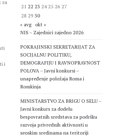
k za
21
22
23
24
25
26
27
28
29
30
« avg
okt »
NIS – Zajednici zajedno 2026
POKRAJINSKI SEKRETARIJAT ZA
sti
SOCIJALNU POLITIKU,
DEMOGRAFIJU I RAVNOPRAVNOST
i i
POLOVA – Javni konkursi –
unapređenje položaja Roma i
Romkinja
MINISTARSTVO ZA BRIGU O SELU –
Javni konkurs za dodelu
bespovratnih sredstava za podršku
razvoja privrednih aktivnosti u
seoskim sredinama na teritoriji