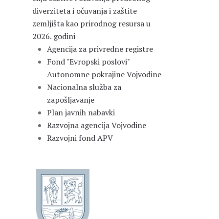
diverziteta i očuvanja i zaštite
zemljišta kao prirodnog resursa u
2026. godini
Agencija za privredne registre
Fond "Evropski poslovi"
Autonomne pokrajine Vojvodine
Nacionalna služba za
zapošljavanje
Plan javnih nabavki
Razvojna agencija Vojvodine
Razvojni fond APV