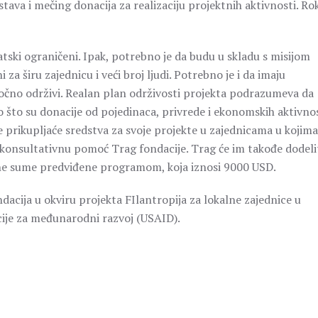
stava i mečing donacija za realizaciju projektnih aktivnosti. Ro
matski ograničeni. Ipak, potrebno je da budu u skladu s misijom
a širu zajednicu i veći broj ljudi. Potrebno je i da imaju
ročno održivi. Realan plan održivosti projekta podrazumeva da
o što su donacije od pojedinaca, privrede i ekonomskih aktivno
 prikupljaće sredstva za svoje projekte u zajednicama u kojima
i konsultativnu pomoć Trag fondacije. Trag će im takođe dodelit
ne sume predviđene programom, koja iznosi 9000 USD.
acija u okviru projekta FIlantropija za lokalne zajednice u
cije za međunarodni razvoj (USAID).