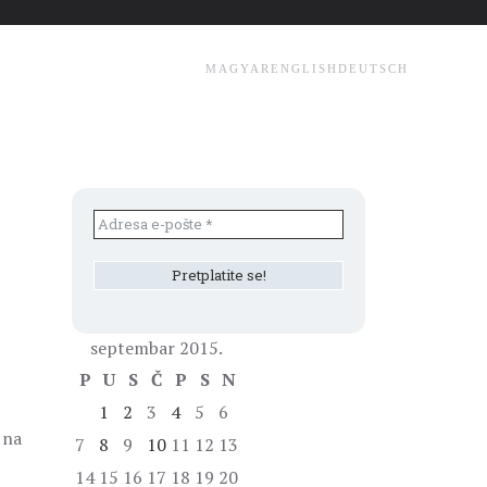
MAGYAR
ENGLISH
DEUTSCH
septembar 2015.
P
U
S
Č
P
S
N
1
2
3
4
5
6
 na
7
8
9
10
11
12
13
14
15
16
17
18
19
20