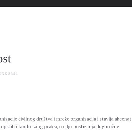
ost
ONKURSI
.
izacije civilnog društva i mreže organizacija i stavlja akcenat
tropskih i fandrejzing praksi, u cilju postizanja dugoročne