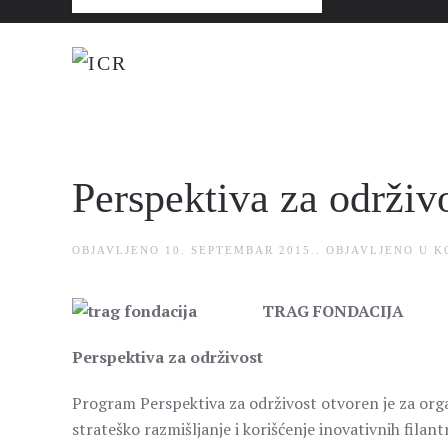
Perspektiva za održiv
OBJAVLJENO
10. SEPTEMBAR 2015.
. OBJAVLJENO U
K
TRAG FONDACIJA
Perspektiva za održivost
Program Perspektiva za održivost otvoren je za organ
strateško razmišljanje i korišćenje inovativnih filan