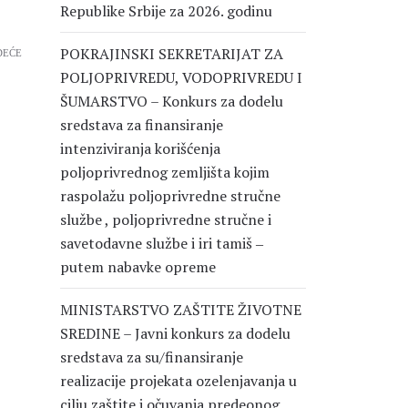
Republike Srbije za 2026. godinu
POKRAJINSKI SEKRETARIJAT ZA
DEĆE
POLJOPRIVREDU, VODOPRIVREDU I
ŠUMARSTVO – Konkurs za dodelu
sredstava za finansiranje
intenziviranja korišćenja
poljoprivrednog zemljišta kojim
raspolažu poljoprivredne stručne
službe , poljoprivredne stručne i
savetodavne službe i iri tamiš ‒
putem nabavke opreme
MINISTARSTVO ZAŠTITE ŽIVOTNE
SREDINE – Javni konkurs za dodelu
sredstava za su/finansiranje
realizacije projekata ozelenjavanja u
cilju zaštite i očuvanja predeonog