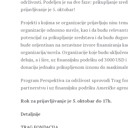
održivosti. Podeljen je na dve faze: prikupljanje sred
prijavljivanje je 5. oktobar!
Projekti s kojima se organizacije prijavljuju nisu te
organizacije odnosno mreže, kao i da budu relevantni z
potencijal za prikupljanje sredstava i da budu dugo
bude orijentisan na nezavisne izvore finansiranja ka
organizacija/mreža. Organizacije koje budu uključene
deluju, a i šire, uz finansijsku podršku od 3000 USD 
donaciju jednaku prikupljenom iznosu do maskimal
Program Perspektiva za održivost sprovodi Trag fond
partnerstvu i uz finansijsku podršku Američke agen
Rok za prijavljivanje je 5. oktobar do 17h.
Detaljnije
TRAG FONDACIJA