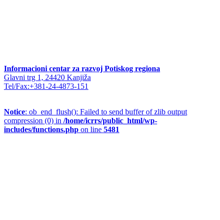
Informacioni centar za razvoj Potiskog regiona
Glavni trg 1, 24420 Kanjiža
Tel/Fax:+381-24-4873-151
Notice
: ob_end_flush(): Failed to send buffer of zlib output
compression (0) in
/home/icrrs/public_html/wp-
includes/functions.php
on line
5481