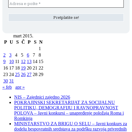
mart 2015.
P
U
S
Č
P
S
N
1
2
3
4
5
6
7
8
9
10
11
12
13
14
15
16
17
18
19
20
21
22
23
24
25
26
27
28
29
30
31
« feb
apr »
NIS – Zajednici zajedno 2026
POKRAJINSKI SEKRETARIJAT ZA SOCIJALNU
POLITIKU, DEMOGRAFIJU I RAVNOPRAVNOST
POLOVA – Javni konkursi – unapređenje položaja Roma i
Romkinja
MINISTARSTVO ZA BRIGU O SELU – Javni konkurs za
dodelu bespovratnih sredstava za podršku razvoja privrednih