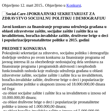
Objavljeno
12. mart 2015.
. Objavljeno u
Konkursi
.
POKRAJINSKI SEKRETARIJAT ZA
ZDRAVSTVO SOCIJALNU POLITIKU I DEMOGRAFIJU
Javni konkurs za finansiranje programa udruženja građana u
oblasti zdravstvene zaštite, socijalne zaštite i zaštite lica sa
invaliditetom, boračko-invalidske zaštite, društvene brige o deci
i popularizacijepronatalitetne politike u 2015. godini
PREDMET KONKURSA
Pokrajinski sekretarijat za zdravstvo, socijalnu politiku i demografiju
dodeljuje sredstva po ovom konkursu za finansiranje programa od
javnog interesa ili za obezbeđenje nedostajućeg dela sredstava za
finansiranje programa i programskih aktivnosti i neophodnih
funkcionalnih rashoda koje realizuju udruženja građana u oblasti
zdravstvene zaštite, socijalne zaštite i zaštite lica sa invaliditetom,
boračko-invalidske zaštite, društvene brige o deci i popularizacije
pronatalitetne politike u ukupnom iznosu od 18.000.000,00 dinara
od čega:
-za oblast socijalne zaštite i zaštite lica sa invaliditetom u iznosu od
10.000.000,00 dinara;
-za oblast društvene brige o deci i popularizacije pronatalitetne
politike u iznosu od 1.000.000,00 dinara;
-za oblast boračko-invalidske zaštite u iznosu od 5.000.000,00