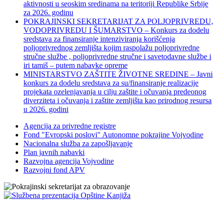
aktivnosti u seoskim sredinama na teritoriji Republike Srbije
za 2026. godinu
POKRAJINSKI SEKRETARIJAT ZA POLJOPRIVREDU,
VODOPRIVREDU I ŠUMARSTVO – Konkurs za dodelu
sredstava za finansiranje intenziviranja korišćenja
poljoprivrednog zemljišta kojim raspolažu poljoprivredne
stručne službe , poljoprivredne stručne i savetodavne službe i
iri tamiš ‒ putem nabavke opreme
MINISTARSTVO ZAŠTITE ŽIVOTNE SREDINE – Javni
konkurs za dodelu sredstava za su/finansiranje realizacije
projekata ozelenjavanja u cilju zaštite i očuvanja predeonog
diverziteta i očuvanja i zaštite zemljišta kao prirodnog resursa
u 2026. godini
Agencija za privredne registre
Fond "Evropski poslovi" Autonomne pokrajine Vojvodine
Nacionalna služba za zapošljavanje
Plan javnih nabavki
Razvojna agencija Vojvodine
Razvojni fond APV