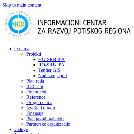
Skip to main content
О nama
Projekti
HU-SRB IPA
RO-SRB IPA
Tender GIS
Nađi svoj sport
Plan rada
ICR Tim
Dokumenti
Reference
Drugi o nama
Izveštaji o radu
Finansije
Plan javnih nabavki
Partnerske organizacije
Usluge