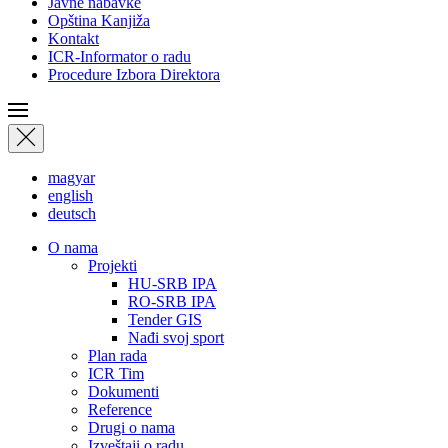
Javne nabavke
Opština Kanjiža
Kontakt
ICR-Informator o radu
Procedure Izbora Direktora
magyar
english
deutsch
О nama
Projekti
HU-SRB IPA
RO-SRB IPA
Tender GIS
Nađi svoj sport
Plan rada
ICR Tim
Dokumenti
Reference
Drugi o nama
Izveštaji o radu