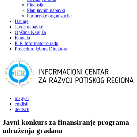
Finansije
Plan javnih nabavki
Partnerske organizacije
Usluge
Javne nabavke
Opština Kanjiža
Kontakt
ICR-Informator o radu
Procedure Izbora Direktora
magyar
english
deutsch
Javni konkurs za finansiranje programa
udruženja građana