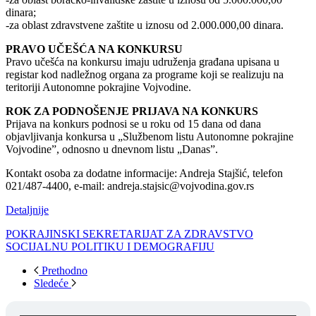
dinara;
-za oblast zdravstvene zaštite u iznosu od 2.000.000,00 dinara.
PRAVO UČEŠĆA NA KONKURSU
Pravo učešća na konkursu imaju udruženja građana upisana u
registar kod nadležnog organa za programe koji se realizuju na
teritoriji Autonomne pokrajine Vojvodine.
ROK ZA PODNOŠENJE PRIJAVA NA KONKURS
Prijava na konkurs podnosi se u roku od 15 dana od dana
objavljivanja konkursa u „Službenom listu Autonomne pokrajine
Vojvodine”, odnosno u dnevnom listu „Danas”.
Kontakt osoba za dodatne informacije: Andreja Stajšić, telefon
021/487-4400, e-mail: andreja.stajsic@vojvodina.gov.rs
Detaljnije
POKRAJINSKI SEKRETARIJAT ZA ZDRAVSTVO
SOCIJALNU POLITIKU I DEMOGRAFIJU
Prethodno
Sledeće