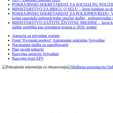
POKRAJINSKI SEKRETARIJAT ZA SOCIJALNU POLITIKU, 
MINISTARSTVO ZA BRIGU O SELU – Javni konkurs za dodelu bes
POKRAJINSKI SEKRETARIJAT ZA POLJOPRIVREDU, VODOPRIVR
kojim raspolažu poljoprivredne stručne službe , poljoprivredne
MINISTARSTVO ZAŠTITE ŽIVOTNE SREDINE – Javni konkurs za dod
zaštite zemljišta kao prirodnog resursa u 2026. godini
Agencija za privredne registre
Fond "Evropski poslovi" Autonomne pokrajine Vojvodine
Nacionalna služba za zapošljavanje
Plan javnih nabavki
Razvojna agencija Vojvodine
Razvojni fond APV