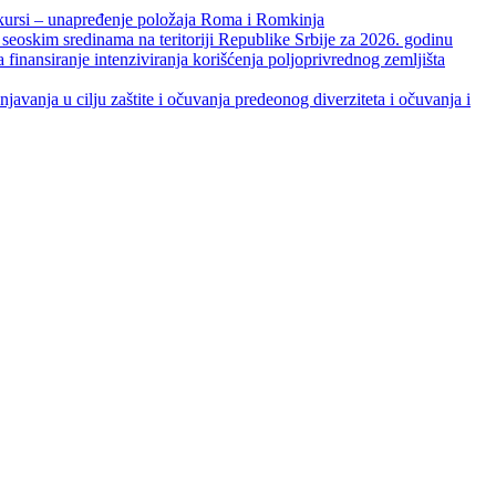
unapređenje položaja Roma i Romkinja
skim sredinama na teritoriji Republike Srbije za 2026. godinu
je intenziviranja korišćenja poljoprivrednog zemljišta
ja u cilju zaštite i očuvanja predeonog diverziteta i očuvanja i