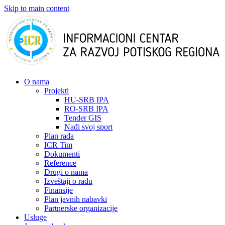
Skip to main content
О nama
Projekti
HU-SRB IPA
RO-SRB IPA
Tender GIS
Nađi svoj sport
Plan rada
ICR Tim
Dokumenti
Reference
Drugi o nama
Izveštaji o radu
Finansije
Plan javnih nabavki
Partnerske organizacije
Usluge