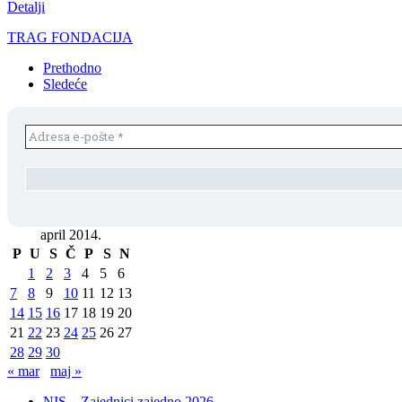
Detalji
TRAG FONDACIJA
Prethodno
Sledeće
april 2014.
P
U
S
Č
P
S
N
1
2
3
4
5
6
7
8
9
10
11
12
13
14
15
16
17
18
19
20
21
22
23
24
25
26
27
28
29
30
« mar
maj »
NIS – Zajednici zajedno 2026