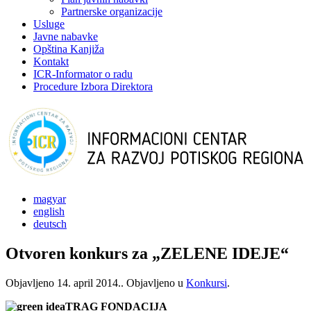
Partnerske organizacije
Usluge
Javne nabavke
Opština Kanjiža
Kontakt
ICR-Informator o radu
Procedure Izbora Direktora
magyar
english
deutsch
Otvoren konkurs za „ZELENE IDEJE“
Objavljeno
14. april 2014.
. Objavljeno u
Konkursi
.
TRAG FONDACIJA