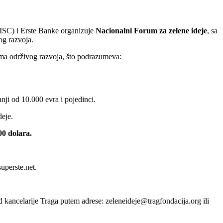
ISC) i Erste Banke organizuje
Nacionalni Forum za zelene ideje
, sa
og razvoja.
tima održivog razvoja, što podrazumeva:
ji od 10.000 evra i pojedinci.
deje.
00 dolara.
uperste.net.
od kancelarije Traga putem adrese: zeleneideje@tragfondacija.org ili