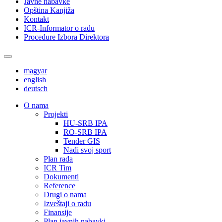
Javne nabavke
Opština Kanjiža
Kontakt
ICR-Informator o radu
Procedure Izbora Direktora
magyar
english
deutsch
О nama
Projekti
HU-SRB IPA
RO-SRB IPA
Tender GIS
Nađi svoj sport
Plan rada
ICR Tim
Dokumenti
Reference
Drugi o nama
Izveštaji o radu
Finansije
Plan javnih nabavki