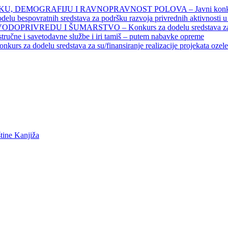
DEMOGRAFIJU I RAVNOPRAVNOST POLOVA – Javni konkursi – 
povratnih sredstava za podršku razvoja privrednih aktivnosti u seo
EDU I ŠUMARSTVO – Konkurs za dodelu sredstava za finansiran
 stručne i savetodavne službe i iri tamiš ‒ putem nabavke opreme
elu sredstava za su/finansiranje realizacije projekata ozelenjavan