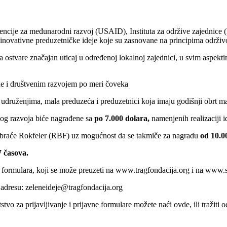
cije za međunarodni razvoj (USAID), Instituta za održive zajednice (
 inovativne preduzetničke ideje koje su zasnovane na principima održiv
a ostvare značajan uticaj u određenoj lokalnoj zajednici, u svim aspek
ine i društvenim razvojem po meri čoveka
druženjima, mala preduzeća i preduzetnici koja imaju godišnji obrt man
vog razvoja biće nagrađene sa
po 7.000 dolara,
namenjenih realizaciji i
 braće Rokfeler (RBF) uz mogućnost da se takmiče za nagradu
od 10.0
7 časova.
g formulara, koji se može preuzeti na www.tragfondacija.org i na www.s
 adresu: zeleneideje@tragfondacija.org
tvo za prijavljivanje i prijavne formulare možete naći ovde, ili tražiti 