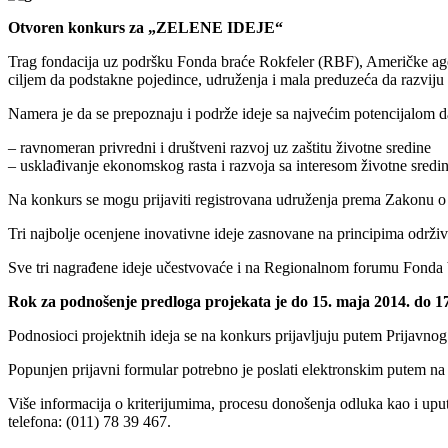
Otvoren konkurs za „ZELENE IDEJE“
Trag fondacija uz podršku Fonda braće Rokfeler (RBF), Američke agen
ciljem da podstakne pojedince, udruženja i mala preduzeća da razviju
Namera je da se prepoznaju i podrže ideje sa najvećim potencijalom d
– ravnomeran privredni i društveni razvoj uz zaštitu životne sredine
– usklađivanje ekonomskog rasta i razvoja sa interesom životne sred
Na konkurs se mogu prijaviti registrovana udruženja prema Zakonu o u
Tri najbolje ocenjene inovativne ideje zasnovane na principima održi
Sve tri nagrađene ideje učestvovaće i na Regionalnom forumu Fonda
Rok za podnošenje predloga projekata je do 15. maja 2014. do 1
Podnosioci projektnih ideja se na konkurs prijavljuju putem Prijavno
Popunjen prijavni formular potrebno je poslati elektronskim putem na
Više informacija o kriterijumima, procesu donošenja odluka kao i uputs
telefona: (011) 78 39 467.