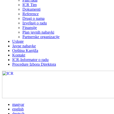
Plan rada
ICR Tim
Dokumenti
Reference
Drugi o nama
Izveštaji o radu
Finansije
Plan javnih nabavki
Partnerske organizacije
Usluge
Javne nabavke
Opština Kanjiža
Kontakt
ICR-Informator o radu
Procedure Izbora Direktora
magyar
english
deutsch