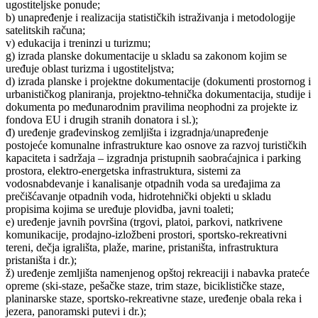
ugostiteljske ponude;
b) unapređenje i realizacija statističkih istraživanja i metodologije
satelitskih računa;
v) edukacija i treninzi u turizmu;
g) izrada planske dokumentacije u skladu sa zakonom kojim se
uređuje oblast turizma i ugostiteljstva;
d) izrada planske i projektne dokumentacije (dokumenti prostornog i
urbanističkog planiranja, projektno-tehnička dokumentacija, studije i
dokumenta po međunarodnim pravilima neophodni za projekte iz
fondova EU i drugih stranih donatora i sl.);
đ) uređenje građevinskog zemljišta i izgradnja/unapređenje
postojeće komunalne infrastrukture kao osnove za razvoj turističkih
kapaciteta i sadržaja – izgradnja pristupnih saobraćajnica i parking
prostora, elektro-energetska infrastruktura, sistemi za
vodosnabdevanje i kanalisanje otpadnih voda sa uređajima za
prečišćavanje otpadnih voda, hidrotehnički objekti u skladu
propisima kojima se uređuje plovidba, javni toaleti;
e) uređenje javnih površina (trgovi, platoi, parkovi, natkrivene
komunikacije, prodajno-izložbeni prostori, sportsko-rekreativni
tereni, dečja igrališta, plaže, marine, pristaništa, infrastruktura
pristaništa i dr.);
ž) uređenje zemljišta namenjenog opštoj rekreaciji i nabavka prateće
opreme (ski-staze, pešačke staze, trim staze, biciklističke staze,
planinarske staze, sportsko-rekreativne staze, uređenje obala reka i
jezera, panoramski putevi i dr.);