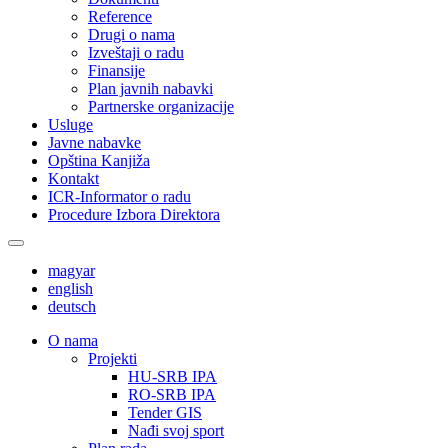
Reference
Drugi o nama
Izveštaji o radu
Finansije
Plan javnih nabavki
Partnerske organizacije
Usluge
Javne nabavke
Opština Kanjiža
Kontakt
ICR-Informator o radu
Procedure Izbora Direktora
magyar
english
deutsch
О nama
Projekti
HU-SRB IPA
RO-SRB IPA
Tender GIS
Nađi svoj sport