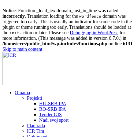
Notice
: Function _load_textdomain_just_in_time was called
incorrectly
. Translation loading for the
domain was
wordfence
triggered too early. This is usually an indicator for some code in the
plugin or theme running too early. Translations should be loaded at
the
action or later. Please see
Debugging in WordPress
for
init
more information. (This message was added in version 6.7.0.) in
/home/icrrs/public_html/wp-includes/functions.php
on line
6131
Skip to main content
О nama
Projekti
HU-SRB IPA
RO-SRB IPA
Tender GIS
Nađi svoj sport
Plan rada
ICR Tim
Dokumenti