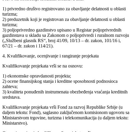
1) privredno društvo registrovano za obavljanje delatnosti u oblasti
turizma;
2) preduzetnik koji je registrovan za obavljanje delatnosti u oblasti
turizma;
3) poljoprivredno gazdinstvo upisano u Registar poljoprivrednih
gazdinstava u skladu sa Zakonom o poljoprivredi i ruralnom razvoju
(„Službeni glasnik RS“, broj 41/09, 10/13 – dr. zakon, 101/16 i,
67/21 – dr. zakon i 114/21).
4. Kvalifikovanje, ocenjivanje i rangiranje projekata
Kvalifikovanje projekata vrši se na osnovu:
1) ekonomske opravdanosti projekta;
2) ocene finansijskog stanja i kreditne sposobnosti podnosioca
zahteva;
3) kvaliteta ponuđenih instrumenata obezbeđenja vraćanja kreditnih
sredstava.
Kvalifikovanje projekata vrši Fond za razvoj Republike Srbije (u
daljem tekstu: Fond), saglasno zaključenom komisionom ugovoru sa
Ministarstvom trgovine, turizma i telekomunikacija (u daljem tekstu:
Ministarstvo).