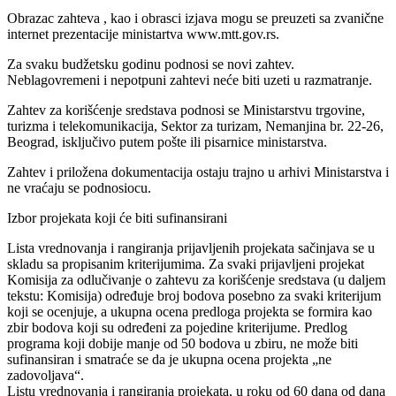
Obrazac zahteva , kao i obrasci izjava mogu se preuzeti sa zvanične
internet prezentacije ministartva www.mtt.gov.rs.
Za svaku budžetsku godinu podnosi se novi zahtev.
Neblagovremeni i nepotpuni zahtevi neće biti uzeti u razmatranje.
Zahtev za korišćenje sredstava podnosi se Ministarstvu trgovine,
turizma i telekomunikacija, Sektor za turizam, Nemanjina br. 22-26,
Beograd, isključivo putem pošte ili pisarnice ministarstva.
Zahtev i priložena dokumentacija ostaju trajno u arhivi Ministarstva i
ne vraćaju se podnosiocu.
Izbor projekata koji će biti sufinansirani
Lista vrednovanja i rangiranja prijavljenih projekata sačinjava se u
skladu sa propisanim kriterijumima. Za svaki prijavljeni projekat
Komisija za odlučivanje o zahtevu za korišćenje sredstava (u daljem
tekstu: Komisija) određuje broj bodova posebno za svaki kriterijum
koji se ocenjuje, a ukupna ocena predloga projekta se formira kao
zbir bodova koji su određeni za pojedine kriterijume. Predlog
programa koji dobije manje od 50 bodova u zbiru, ne može biti
sufinansiran i smatraće se da je ukupna ocena projekta „ne
zadovoljava“.
Listu vrednovanja i rangiranja projekata, u roku od 60 dana od dana