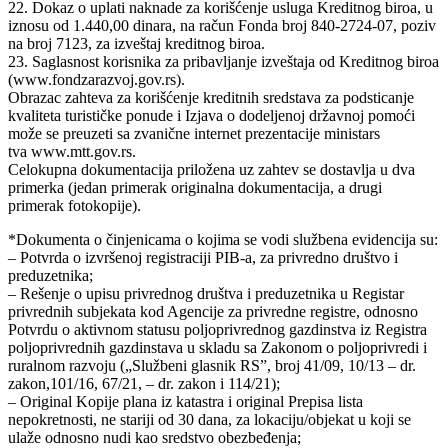
22. Dokaz o uplati naknade za korišćenje usluga Kreditnog biroa, u
iznosu od 1.440,00 dinara, na račun Fonda broj 840-2724-07, poziv
na broj 7123, za izveštaj kreditnog biroa.
23. Saglasnost korisnika za pribavljanje izveštaja od Kreditnog biroa
(www.fondzarazvoj.gov.rs).
Obrazac zahteva za korišćenje kreditnih sredstava za podsticanje
kvaliteta turističke ponude i Izjava o dodeljenoj državnoj pomoći
može se preuzeti sa zvanične internet prezentacije ministars
tva www.mtt.gov.rs.
Celokupna dokumentacija priložena uz zahtev se dostavlja u dva
primerka (jedan primerak originalna dokumentacija, a drugi
primerak fotokopije).
*Dokumenta o činjenicama o kojima se vodi službena evidencija su:
– Potvrda o izvršenoj registraciji PIB-a, za privredno društvo i
preduzetnika;
– Rešenje o upisu privrednog društva i preduzetnika u Registar
privrednih subjekata kod Agencije za privredne registre, odnosno
Potvrdu o aktivnom statusu poljoprivrednog gazdinstva iz Registra
poljoprivrednih gazdinstava u skladu sa Zakonom o poljoprivredi i
ruralnom razvoju („Službeni glasnik RS”, broj 41/09, 10/13 – dr.
zakon,101/16, 67/21, – dr. zakon i 114/21);
– Original Kopije plana iz katastra i original Prepisa lista
nepokretnosti, ne stariji od 30 dana, za lokaciju/objekat u koji se
ulaže odnosno nudi kao sredstvo obezbeđenja;