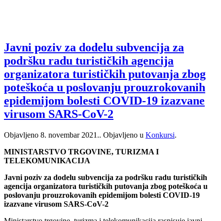
Javni poziv za dodelu subvencija za
podršku radu turističkih agencija
organizatora turističkih putovanja zbog
poteškoća u poslovanju prouzrokovanih
epidemijom bolesti COVID-19 izazvane
virusom SARS-CoV-2
Objavljeno
8. novembar 2021.
. Objavljeno u
Konkursi
.
MINISTARSTVO TRGOVINE, TURIZMA I
TELEKOMUNIKACIJA
Javni poziv za dodelu subvencija za podršku radu turističkih
agencija organizatora turističkih putovanja zbog poteškoća u
poslovanju prouzrokovanih epidemijom bolesti COVID-19
izazvane virusom SARS-CoV-2
Ministarstvo trgovine, turizma i telekomunikacija raspisuje javni