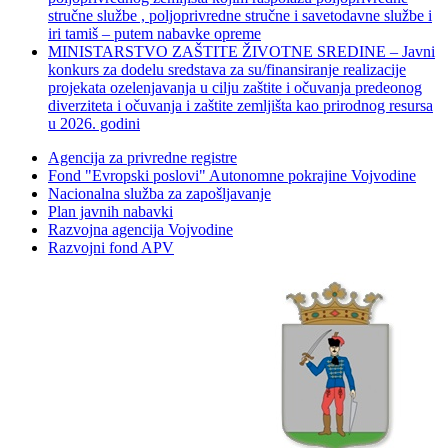
stručne službe , poljoprivredne stručne i savetodavne službe i
iri tamiš ‒ putem nabavke opreme
MINISTARSTVO ZAŠTITE ŽIVOTNE SREDINE – Javni
konkurs za dodelu sredstava za su/finansiranje realizacije
projekata ozelenjavanja u cilju zaštite i očuvanja predeonog
diverziteta i očuvanja i zaštite zemljišta kao prirodnog resursa
u 2026. godini
Agencija za privredne registre
Fond "Evropski poslovi" Autonomne pokrajine Vojvodine
Nacionalna služba za zapošljavanje
Plan javnih nabavki
Razvojna agencija Vojvodine
Razvojni fond APV