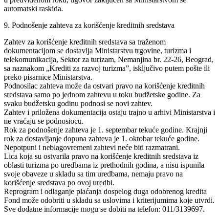
automatski raskida.
9. Podnošenje zahteva za korišćenje kreditnih sredstava
Zahtev za korišćenje kreditnih sredstava sa traženom
dokumentacijom se dostavlja Ministarstvu trgovine, turizma i
telekomunikacija, Sektor za turizam, Nemanjina br. 22-26, Beograd,
sa naznakom „Krediti za razvoj turizma”, isključivo putem pošte ili
preko pisarnice Ministarstva.
Podnosilac zahteva može da ostvari pravo na korišćenje kreditnih
sredstava samo po jednom zahtevu u toku budžetske godine. Za
svaku budžetsku godinu podnosi se novi zahtev.
Zahtev i priložena dokumentacija ostaju trajno u arhivi Ministarstva i
ne vraćaju se podnosiocu.
Rok za podnošenje zahteva je 1. septembar tekuće godine. Krajnji
rok za dostavljanje dopuna zahteva je 1. oktobar tekuće godine.
Nepotpuni i neblagovremeni zahtevi neće biti razmatrani.
Lica koja su ostvarila pravo na korišćenje kreditnih sredstava iz
oblasti turizma po uredbama iz prethodnih godina, a nisu ispunila
svoje obaveze u skladu sa tim uredbama, nemaju pravo na
korišćenje sredstava po ovoj uredbi.
Reprogram i odlaganje plaćanja dospelog duga odobrenog kredita
Fond može odobriti u skladu sa uslovima i kriterijumima koje utvrdi.
Sve dodatne informacije mogu se dobiti na telefon: 011/3139697.