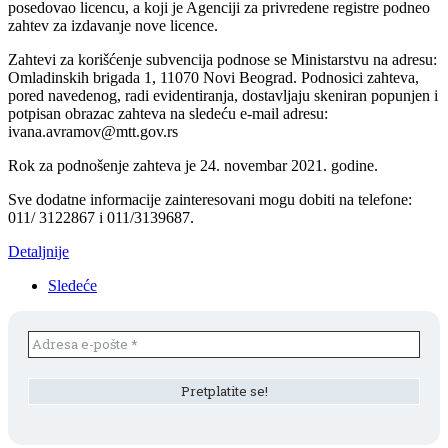
posedovao licencu, a koji je Agenciji za privredene registre podneo
zahtev za izdavanje nove licence.
Zahtevi za korišćenje subvencija podnose se Ministarstvu na adresu:
Omladinskih brigada 1, 11070 Novi Beograd. Podnosici zahteva,
pored navedenog, radi evidentiranja, dostavljaju skeniran popunjen i
potpisan obrazac zahteva na sledeću e-mail adresu:
ivana.avramov@mtt.gov.rs
Rok za podnošenje zahteva je 24. novembar 2021. godine.
Sve dodatne informacije zainteresovani mogu dobiti na telefone:
011/ 3122867 i 011/3139687.
Detaljnije
Sledeće