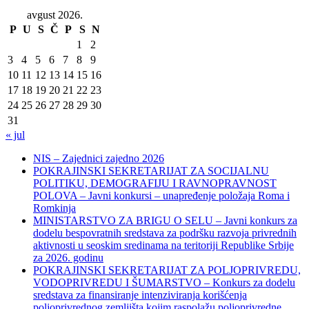
avgust 2026.
P
U
S
Č
P
S
N
1
2
3
4
5
6
7
8
9
10
11
12
13
14
15
16
17
18
19
20
21
22
23
24
25
26
27
28
29
30
31
« jul
NIS – Zajednici zajedno 2026
POKRAJINSKI SEKRETARIJAT ZA SOCIJALNU
POLITIKU, DEMOGRAFIJU I RAVNOPRAVNOST
POLOVA – Javni konkursi – unapređenje položaja Roma i
Romkinja
MINISTARSTVO ZA BRIGU O SELU – Javni konkurs za
dodelu bespovratnih sredstava za podršku razvoja privrednih
aktivnosti u seoskim sredinama na teritoriji Republike Srbije
za 2026. godinu
POKRAJINSKI SEKRETARIJAT ZA POLJOPRIVREDU,
VODOPRIVREDU I ŠUMARSTVO – Konkurs za dodelu
sredstava za finansiranje intenziviranja korišćenja
poljoprivrednog zemljišta kojim raspolažu poljoprivredne