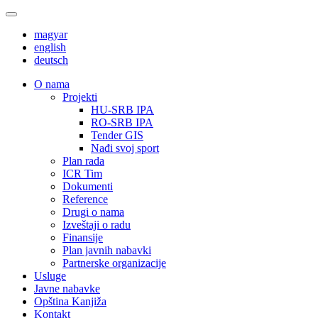
magyar
english
deutsch
О nama
Projekti
HU-SRB IPA
RO-SRB IPA
Tender GIS
Nađi svoj sport
Plan rada
ICR Tim
Dokumenti
Reference
Drugi o nama
Izveštaji o radu
Finansije
Plan javnih nabavki
Partnerske organizacije
Usluge
Javne nabavke
Opština Kanjiža
Kontakt