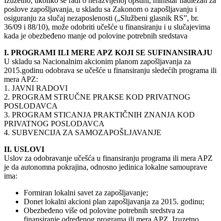
Izuzetno, ukoliko se radi o nerazvijenoj opštini, ministar nadležan za
poslove zapošljavanja, u skladu sa Zakonom o zapošljavanju i
osiguranju za slučaj nezaposlenosti („Službeni glasnik RS”, br.
36/09 i 88/10), može odobriti učešće u finansiranju i u slučajevima
kada je obezbeđeno manje od polovine potrebnih sredstava
I. PROGRAMI ILI MERE APZ KOJI SE SUFINANSIRAJU
U skladu sa Nacionalnim akcionim planom zapošljavanja za
2015.godinu odobrava se učešće u finansiranju sledećih programa ili
mera APZ:
1. JAVNI RADOVI
2. PROGRAM STRUČNE PRAKSE KOD PRIVATNOG
POSLODAVCA
3. PROGRAM STICANJA PRAKTIČNIH ZNANJA KOD
PRIVATNOG POSLODAVCA
4. SUBVENCIJA ZA SAMOZAPOŠLJAVANJE
II. USLOVI
Uslov za odobravanje učešća u finansiranju programa ili mera APZ
je da autonomna pokrajina, odnosno jedinica lokalne samouprave
ima:
Formiran lokalni savet za zapošljavanje;
Donet lokalni akcioni plan zapošljavanja za 2015. godinu;
Obezbeđeno više od polovine potrebnih sredstva za
finansiranje određenog programa ili mera APZ. Izuzetno,