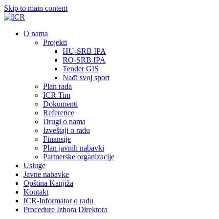
Skip to main content
О nama
Projekti
HU-SRB IPA
RO-SRB IPA
Tender GIS
Nađi svoj sport
Plan rada
ICR Tim
Dokumenti
Reference
Drugi o nama
Izveštaji o radu
Finansije
Plan javnih nabavki
Partnerske organizacije
Usluge
Javne nabavke
Opština Kanjiža
Kontakt
ICR-Informator o radu
Procedure Izbora Direktora