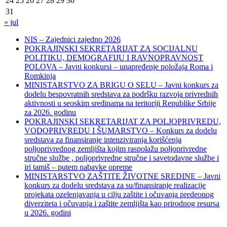
24
25
26
27
28
29
30
31
« jul
NIS – Zajednici zajedno 2026
POKRAJINSKI SEKRETARIJAT ZA SOCIJALNU
POLITIKU, DEMOGRAFIJU I RAVNOPRAVNOST
POLOVA – Javni konkursi – unapređenje položaja Roma i
Romkinja
MINISTARSTVO ZA BRIGU O SELU – Javni konkurs za
dodelu bespovratnih sredstava za podršku razvoja privrednih
aktivnosti u seoskim sredinama na teritoriji Republike Srbije
za 2026. godinu
POKRAJINSKI SEKRETARIJAT ZA POLJOPRIVREDU,
VODOPRIVREDU I ŠUMARSTVO – Konkurs za dodelu
sredstava za finansiranje intenziviranja korišćenja
poljoprivrednog zemljišta kojim raspolažu poljoprivredne
stručne službe , poljoprivredne stručne i savetodavne službe i
iri tamiš ‒ putem nabavke opreme
MINISTARSTVO ZAŠTITE ŽIVOTNE SREDINE – Javni
konkurs za dodelu sredstava za su/finansiranje realizacije
projekata ozelenjavanja u cilju zaštite i očuvanja predeonog
diverziteta i očuvanja i zaštite zemljišta kao prirodnog resursa
u 2026. godini