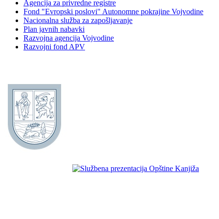
Agencija za privredne registre
Fond "Evropski poslovi" Autonomne pokrajine Vojvodine
Nacionalna služba za zapošljavanje
Plan javnih nabavki
Razvojna agencija Vojvodine
Razvojni fond APV