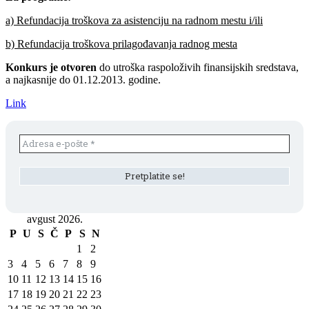
a) Refundacija troškova za asistenciju na radnom mestu i/ili
b) Refundacija troškova prilagođavanja radnog mesta
Konkurs je otvoren
do utroška raspoloživih finansijskih sredstava,
a najkasnije do 01.12.2013. godine.
Link
avgust 2026.
P
U
S
Č
P
S
N
1
2
3
4
5
6
7
8
9
10
11
12
13
14
15
16
17
18
19
20
21
22
23