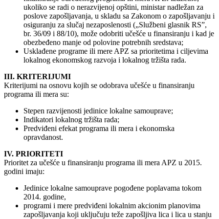
ukoliko se radi o nerazvijenoj opštini, ministar nadležan za
poslove zapošljavanja, u skladu sa Zakonom o zapošljavanju i
osiguranju za slučaj nezaposlenosti („Službeni glasnik RS”,
br. 36/09 i 88/10), može odobriti učešće u finansiranju i kad je
obezbeđeno manje od polovine potrebnih sredstava;
Usklađene programe ili mere APZ sa prioritetima i ciljevima
lokalnog ekonomskog razvoja i lokalnog tržišta rada.
III. KRITERIJUMI
Kriterijumi na osnovu kojih se odobrava učešće u finansiranju
programa ili mera su:
Stepen razvijenosti jedinice lokalne samouprave;
Indikatori lokalnog tržišta rada;
Predviđeni efekat programa ili mera i ekonomska
opravdanost.
IV. PRIORITETI
Prioritet za učešće u finansiranju programa ili mera APZ u 2015.
godini imaju:
Jedinice lokalne samouprave pogođene poplavama tokom
2014. godine,
programi i mere predviđeni lokalnim akcionim planovima
zapošljavanja koji uključuju teže zapošljiva lica i lica u stanju