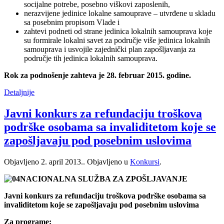
socijalne potrebe, posebno viškovi zaposlenih,
nerazvijene jedinice lokalne samouprave – utvrđene u skladu
sa posebnim propisom Vlade i
zahtevi podneti od strane jedinica lokalnih samouprava koje
su formirale lokalni savet za područje više jedinica lokalnih
samouprava i usvojile zajednički plan zapošljavanja za
područje tih jedinica lokalnih samouprava.
Rok za podnošenje zahteva je 28. februar 2015. godine.
Detaljnije
Javni konkurs za refundaciju troškova
podrške osobama sa invaliditetom koje se
zapošljavaju pod posebnim uslovima
Objavljeno
2. april 2013.
. Objavljeno u
Konkursi
.
NACIONALNA SLUŽBA ZA ZPOŠLJAVANJE
Javni konkurs za refundaciju troškova podrške osobama sa
invaliditetom koje se zapošljavaju pod posebnim uslovima
Za programe: