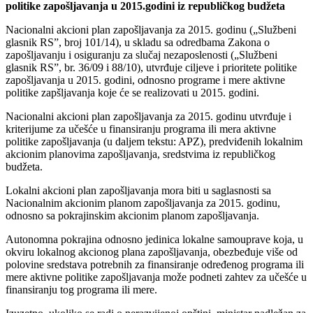
politike zapošljavanja u 2015.godini iz republičkog budžeta
Nacionalni akcioni plan zapošljavanja za 2015. godinu („Službeni
glasnik RS”, broj 101/14), u skladu sa odredbama Zakona o
zapošljavanju i osiguranju za slučaj nezaposlenosti („Službeni
glasnik RS”, br. 36/09 i 88/10), utvrđuje ciljeve i prioritete politike
zapošljavanja u 2015. godini, odnosno programe i mere aktivne
politike zapšljavanja koje će se realizovati u 2015. godini.
Nacionalni akcioni plan zapošljavanja za 2015. godinu utvrđuje i
kriterijume za učešće u finansiranju programa ili mera aktivne
politike zapošljavanja (u daljem tekstu: APZ), predviđenih lokalnim
akcionim planovima zapošljavanja, sredstvima iz republičkog
budžeta.
Lokalni akcioni plan zapošljavanja mora biti u saglasnosti sa
Nacionalnim akcionim planom zapošljavanja za 2015. godinu,
odnosno sa pokrajinskim akcionim planom zapošljavanja.
Autonomna pokrajina odnosno jedinica lokalne samouprave koja, u
okviru lokalnog akcionog plana zapošljavanja, obezbeđuje više od
polovine sredstava potrebnih za finansiranje određenog programa ili
mere aktivne politike zapošljavanja može podneti zahtev za učešće u
finansiranju tog programa ili mere.