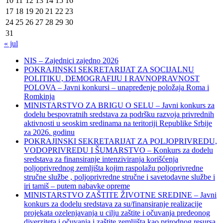
10
11
12
13
14
15
16
17
18
19
20
21
22
23
24
25
26
27
28
29
30
31
« jul
NIS – Zajednici zajedno 2026
POKRAJINSKI SEKRETARIJAT ZA SOCIJALNU
POLITIKU, DEMOGRAFIJU I RAVNOPRAVNOST
POLOVA – Javni konkursi – unapređenje položaja Roma i
Romkinja
MINISTARSTVO ZA BRIGU O SELU – Javni konkurs za
dodelu bespovratnih sredstava za podršku razvoja privrednih
aktivnosti u seoskim sredinama na teritoriji Republike Srbije
za 2026. godinu
POKRAJINSKI SEKRETARIJAT ZA POLJOPRIVREDU,
VODOPRIVREDU I ŠUMARSTVO – Konkurs za dodelu
sredstava za finansiranje intenziviranja korišćenja
poljoprivrednog zemljišta kojim raspolažu poljoprivredne
stručne službe , poljoprivredne stručne i savetodavne službe i
iri tamiš ‒ putem nabavke opreme
MINISTARSTVO ZAŠTITE ŽIVOTNE SREDINE – Javni
konkurs za dodelu sredstava za su/finansiranje realizacije
projekata ozelenjavanja u cilju zaštite i očuvanja predeonog
diverziteta i očuvanja i zaštite zemljišta kao prirodnog resursa