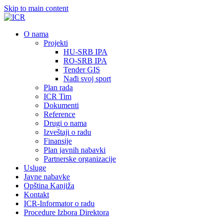
Skip to main content
О nama
Projekti
HU-SRB IPA
RO-SRB IPA
Tender GIS
Nađi svoj sport
Plan rada
ICR Tim
Dokumenti
Reference
Drugi o nama
Izveštaji o radu
Finansije
Plan javnih nabavki
Partnerske organizacije
Usluge
Javne nabavke
Opština Kanjiža
Kontakt
ICR-Informator o radu
Procedure Izbora Direktora