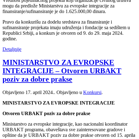
Vrednost pojedinačnog projekta koji organizacije civilnog društva
mogu da predlože Ministarstvu za evropske integracije za
finansiranje/sufinansiranje je do 1.625.000,00 dinara.
Pravo da konkurišu za dodelu sredstava za finansiranje i
sufinansiranje projekata imaju udruženja i fondacije sa sedištem u
Republici Srbiji, a konkurs je otvoren od 9. do 29. maja 2024.
godine.
Detaljnije
MINISTARSTVO ZA EVROPSKE
INTEGRACIJE – Otvoren URBAKT
poziv za dobre prakse
Objavljeno
17. april 2024.
. Objavljeno u
Konkursi
.
MINISTARSTVO ZA EVROPSKE INTEGRACIJE
Otvoren URBAKT poziv za dobre prakse
Ministarstvo za evropske integracije, kao nacionalni koordinator
URBAKT programa, obaveštava sve zainteresovane gradove i
opštine da je URBAKT poziv za dobre prakse otvoren od 15. aprila