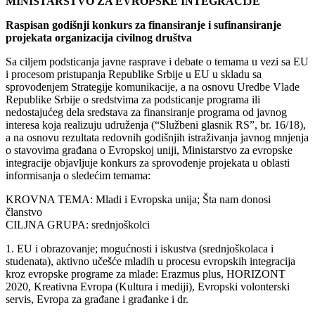
MINISTARSTVO ZA EVROPSKE INTEGRACIJE
Raspisan godišnji konkurs za finansiranje i sufinansiranje
projekata organizacija civilnog društva
Sa ciljem podsticanja javne rasprave i debate o temama u vezi sa EU
i procesom pristupanja Republike Srbije u EU u skladu sa
sprovođenjem Strategije komunikacije, a na osnovu Uredbe Vlade
Republike Srbije o sredstvima za podsticanje programa ili
nedostajućeg dela sredstava za finansiranje programa od javnog
interesa koja realizuju udruženja (“Službeni glasnik RS”, br. 16/18),
a na osnovu rezultata redovnih godišnjih istraživanja javnog mnjenja
o stavovima građana o Evropskoj uniji, Ministarstvo za evropske
integracije objavljuje konkurs za sprovođenje projekata u oblasti
informisanja o sledećim temama:
KROVNA TEMA: Mladi i Evropska unija; Šta nam donosi
članstvo
CILJNA GRUPA: srednjoškolci
1. EU i obrazovanje; mogućnosti i iskustva (srednjoškolaca i
studenata), aktivno učešće mladih u procesu evropskih integracija
kroz evropske programe za mlade: Erazmus plus, HORIZONT
2020, Kreativna Evropa (Kultura i mediji), Evropski volonterski
servis, Evropa za građane i građanke i dr.