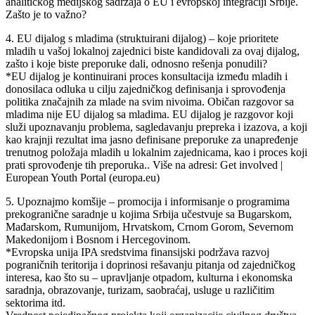
analitičkog medijskog sadržaja o EU i evropskoj integraciji Srbije.
Zašto je to važno?
4. EU dijalog s mladima (struktuirani dijalog) – koje prioritete
mladih u vašoj lokalnoj zajednici biste kandidovali za ovaj dijalog,
zašto i koje biste preporuke dali, odnosno rešenja ponudili?
*EU dijalog je kontinuirani proces konsultacija između mladih i
donosilaca odluka u cilju zajedničkog definisanja i sprovođenja
politika značajnih za mlade na svim nivoima. Običan razgovor sa
mladima nije EU dijalog sa mladima. EU dijalog je razgovor koji
služi upoznavanju problema, sagledavanju prepreka i izazova, a koji
kao krajnji rezultat ima jasno definisane preporuke za unapređenje
trenutnog položaja mladih u lokalnim zajednicama, kao i proces koji
prati sprovođenje tih preporuka.. Više na adresi: Get involved |
European Youth Portal (europa.eu)
5. Upoznajmo komšije – promocija i informisanje o programima
prekogranične saradnje u kojima Srbija učestvuje sa Bugarskom,
Mađarskom, Rumunijom, Hrvatskom, Crnom Gorom, Severnom
Makedonijom i Bosnom i Hercegovinom.
*Evropska unija IPA sredstvima finansijski podržava razvoj
pograničnih teritorija i doprinosi rešavanju pitanja od zajedničkog
interesa, kao što su – upravljanje otpadom, kulturna i ekonomska
saradnja, obrazovanje, turizam, saobraćaj, usluge u različitim
sektorima itd.