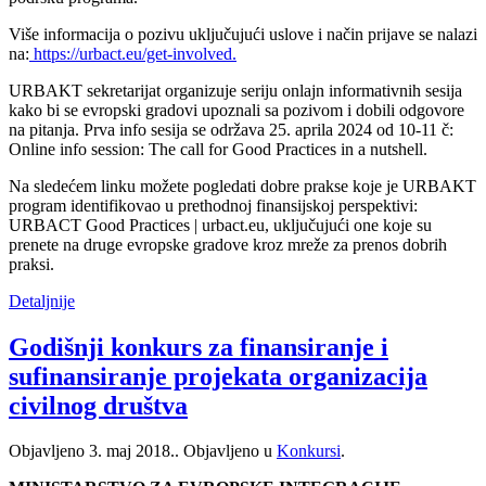
Više informacija o pozivu uključujući uslove i način prijave se nalazi
na:
https://urbact.eu/get-involved.
URBAKT sekretarijat organizuje seriju onlajn informativnih sesija
kako bi se evropski gradovi upoznali sa pozivom i dobili odgovore
na pitanja. Prva info sesija se održava 25. aprila 2024 od 10-11 č:
Online info session: The call for Good Practices in a nutshell.
Na sledećem linku možete pogledati dobre prakse koje je URBAKT
program identifikovao u prethodnoj finansijskoj perspektivi:
URBACT Good Practices | urbact.eu, uključujući one koje su
prenete na druge evropske gradove kroz mreže za prenos dobrih
praksi.
Detaljnije
Godišnji konkurs za finansiranje i
sufinansiranje projekata organizacija
civilnog društva
Objavljeno
3. maj 2018.
. Objavljeno u
Konkursi
.