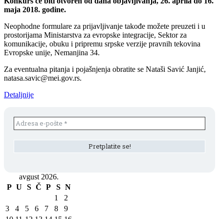
Konkurs će biti otvoren od dana objavljivanja, 26. aprila do 16.
maja 2018. godine.
Neophodne formulare za prijavljivanje takođe možete preuzeti i u
prostorijama Ministarstva za evropske integracije, Sektor za
komunikacije, obuku i pripremu srpske verzije pravnih tekovina
Evropske unije, Nemanjina 34.
Za eventualna pitanja i pojašnjenja obratite se Nataši Savić Janjić,
natasa.savic@mei.gov.rs.
Detaljnije
avgust 2026.
P
U
S
Č
P
S
N
1
2
3
4
5
6
7
8
9