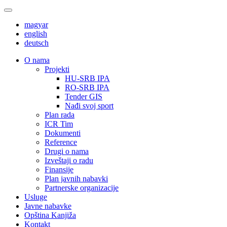
magyar
english
deutsch
О nama
Projekti
HU-SRB IPA
RO-SRB IPA
Tender GIS
Nađi svoj sport
Plan rada
ICR Tim
Dokumenti
Reference
Drugi o nama
Izveštaji o radu
Finansije
Plan javnih nabavki
Partnerske organizacije
Usluge
Javne nabavke
Opština Kanjiža
Kontakt