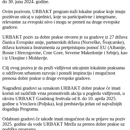
do 30. juna 2024. godine.
Ovim pozivom, URBAKT program traži lokalne prakse koje imaju
pozitivan uticaj u zajednici, koje su participativne i integrisane,
relevantne za evropski nivo i mogu se preneti na druge evropske
gradove.
URBAKT poziv za dobre prakse otvoren je za gradove iz 27 država
članica Evropske unije, partnerskih država (Norveške, Švajcarske),
država korisnica Instrumenta za pretpristupnu pomoć EU (Albanije,
Bosne i Hercegovine, Crne Gore, Severne Makedonije i Srbije), kao
i iz Ukrajine i Moldavije.
Cilj ovog poziva je da pruži vidljivost uticajnim lokalnim praksama
u održivom urbanom razvoju i ponudi inspiraciju i mogućnost
prenosa dobre prakse u druge evropske gradove.
Nagrađeni gradovi sa oznakom URBAKT dobre prakse će imati
koristi od različitih vrsta promotivnih akcija u pogledu vidljivosti, u
okviru URBAKT Gradskog festivala od 8. do 10. aprila 2025.
godine u Vroclavu (Poljska), koji predstavlja jedan od najvažnijih
događaja Programa.
Odabrani gradovi će takođe imati mogućnost da se prijave na poziv
2025. godine da vode URBAKT Mrežu za prenos dobre prakse uz
podršku programa.