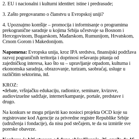
2. EU i nacionalni i kulturni identitet: istine i predrasude;
3. Zašto pregovaramo o članstvu u Evropskoj uniji?
4. Upoznajmo komšije – promocija i informisanje o programima
prekogranične saradnje u kojima Srbija učestvuje sa Bosnom i
Hercegovinom, Bugarskom, Mađarskom, Rumunijom, Hrvatskom,
Crnom Gorom i Makedonijom.
Napomena:
Evropska unija, kroz IPA sredstva, finansijski podržava
razvoj pograničnih teritorija i doprinosi rešavanju pitanja od
zajedničkog interesa, kao što su – upravljanje otpadom, kulturna i
ekonomska saradnja, obrazovanje, turizam, saobraćaj, usluge u
različitim sektorima, itd.
KROZ:
•debate, vršnjačku edukaciju, radionice, seminare, kvizove,
audiovizuelne sadržaje, internet/kampanje, portale, predstave i
drugo.
Na konkurs se mogu prijaviti kao nosioci projekta OCD koje su
registrovane kod Agencije za privredne registre Republike Srbije
(udruženja i fondacije), da nisu pod stečajem, te da su izmirile sve
poreske obaveze.