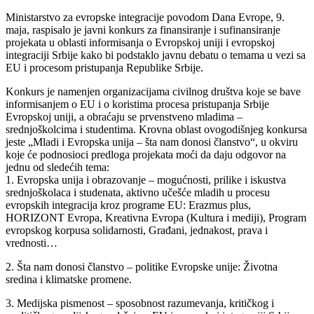
Ministarstvo za evropske integracije povodom Dana Evrope, 9.
maja, raspisalo je javni konkurs za finansiranje i sufinansiranje
projekata u oblasti informisanja o Evropskoj uniji i evropskoj
integraciji Srbije kako bi podstaklo javnu debatu o temama u vezi sa
EU i procesom pristupanja Republike Srbije.
Konkurs je namenjen organizacijama civilnog društva koje se bave
informisanjem o EU i o koristima procesa pristupanja Srbije
Evropskoj uniji, a obraćaju se prvenstveno mladima –
srednjoškolcima i studentima. Krovna oblast ovogodišnjeg konkursa
jeste „Mladi i Evropska unija – šta nam donosi članstvo“, u okviru
koje će podnosioci predloga projekata moći da daju odgovor na
jednu od sledećih tema:
1. Evropska unija i obrazovanje – mogućnosti, prilike i iskustva
srednjoškolaca i studenata, aktivno učešće mladih u procesu
evropskih integracija kroz programe EU: Erazmus plus,
HORIZONT Evropa, Kreativna Evropa (Kultura i mediji), Program
evropskog korpusa solidarnosti, Građani, jednakost, prava i
vrednosti…
2. Šta nam donosi članstvo – politike Evropske unije: Životna
sredina i klimatske promene.
3. Medijska pismenost – sposobnost razumevanja, kritičkog i