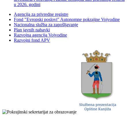
u 2026. godini
Agencija za privredne registre
Fond "Evropski poslovi" Autonomne pokrajine Vojvodine
Nacionalna služba za zapošljavanje
Plan javnih nabavki
Razvojna agencija Vojvodine
Razvojni fond APV