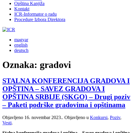
Opština Kanjiža
Kontakt
ICR-Informator o radu
Procedure Izbora Direktora
magyar
english
deutsch
Oznaka:
gradovi
STALNA KONFERENCIJA GRADOVA I
OPŠTINA – SAVEZ GRADOVA I
OPŠTINA SRBIJE (SKGO) – Drugi poziv
– Paketi podrške gradovima i opštinama
Objavljeno
16. novembar 2023.
. Objavljeno u
Konkursi
,
Poziv
,
Vesti
.
Stalna konferencija gradova i opština – Savez gradova i opština