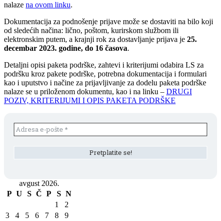
nalaze
na ovom linku
.
Dokumentacija za podnošenje prijave može se dostaviti na bilo koji
od sledećih načina: lično, poštom, kurirskom službom ili
elektronskim putem, a krajnji rok za dostavljanje prijava je
25.
decembar 2023. godine, do 16 časova
.
Detaljni opisi paketa podrške, zahtevi i kriterijumi odabira LS za
podršku kroz pakete podrške, potrebna dokumentacija i formulari
kao i uputstvo i načine za prijavljivanje za dodelu paketa podrške
nalaze se u priloženom dokumentu, kao i na linku –
DRUGI
POZIV, KRITERIJUMI I OPIS PAKETA PODRŠKE
avgust 2026.
P
U
S
Č
P
S
N
1
2
3
4
5
6
7
8
9