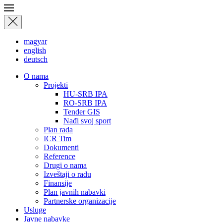
magyar
english
deutsch
О nama
Projekti
HU-SRB IPA
RO-SRB IPA
Tender GIS
Nađi svoj sport
Plan rada
ICR Tim
Dokumenti
Reference
Drugi o nama
Izveštaji o radu
Finansije
Plan javnih nabavki
Partnerske organizacije
Usluge
Javne nabavke