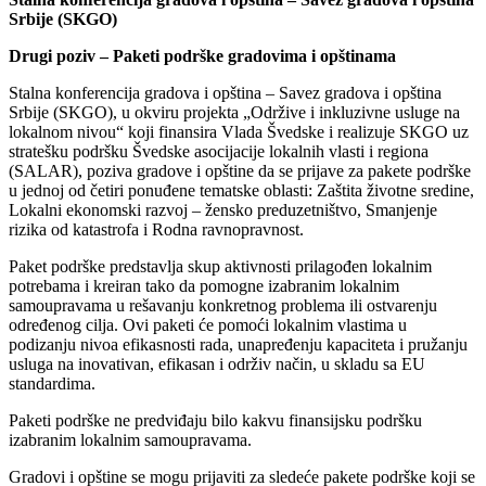
Srbije (SKGO)
Drugi poziv – Paketi podrške gradovima i opštinama
Stalna konferencija gradova i opština – Savez gradova i opština
Srbije (SKGO), u okviru projekta „Održive i inkluzivne usluge na
lokalnom nivou“ koji finansira Vlada Švedske i realizuje SKGO uz
stratešku podršku Švedske asocijacije lokalnih vlasti i regiona
(SALAR), poziva gradove i opštine da se prijave za pakete podrške
u jednoj od četiri ponuđene tematske oblasti: Zaštita životne sredine,
Lokalni ekonomski razvoj – žensko preduzetništvo, Smanjenje
rizika od katastrofa i Rodna ravnopravnost.
Paket podrške predstavlja skup aktivnosti prilagođen lokalnim
potrebama i kreiran tako da pomogne izabranim lokalnim
samoupravama u rešavanju konkretnog problema ili ostvarenju
određenog cilja. Ovi paketi će pomoći lokalnim vlastima u
podizanju nivoa efikasnosti rada, unapređenju kapaciteta i pružanju
usluga na inovativan, efikasan i održiv način, u skladu sa EU
standardima.
Paketi podrške ne predviđaju bilo kakvu finansijsku podršku
izabranim lokalnim samoupravama.
Gradovi i opštine se mogu prijaviti za sledeće pakete podrške koji se