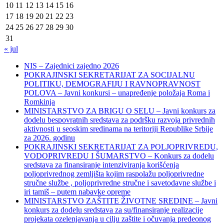
10
11
12
13
14
15
16
17
18
19
20
21
22
23
24
25
26
27
28
29
30
31
« jul
NIS – Zajednici zajedno 2026
POKRAJINSKI SEKRETARIJAT ZA SOCIJALNU
POLITIKU, DEMOGRAFIJU I RAVNOPRAVNOST
POLOVA – Javni konkursi – unapređenje položaja Roma i
Romkinja
MINISTARSTVO ZA BRIGU O SELU – Javni konkurs za
dodelu bespovratnih sredstava za podršku razvoja privrednih
aktivnosti u seoskim sredinama na teritoriji Republike Srbije
za 2026. godinu
POKRAJINSKI SEKRETARIJAT ZA POLJOPRIVREDU,
VODOPRIVREDU I ŠUMARSTVO – Konkurs za dodelu
sredstava za finansiranje intenziviranja korišćenja
poljoprivrednog zemljišta kojim raspolažu poljoprivredne
stručne službe , poljoprivredne stručne i savetodavne službe i
iri tamiš ‒ putem nabavke opreme
MINISTARSTVO ZAŠTITE ŽIVOTNE SREDINE – Javni
konkurs za dodelu sredstava za su/finansiranje realizacije
projekata ozelenjavanja u cilju zaštite i očuvanja predeonog