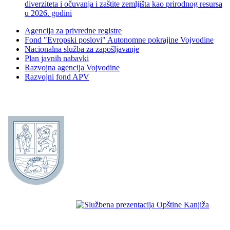
diverziteta i očuvanja i zaštite zemljišta kao prirodnog resursa
u 2026. godini
Agencija za privredne registre
Fond "Evropski poslovi" Autonomne pokrajine Vojvodine
Nacionalna služba za zapošljavanje
Plan javnih nabavki
Razvojna agencija Vojvodine
Razvojni fond APV