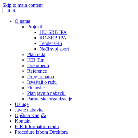
Skip to main content
О nama
Projekti
HU-SRB IPA
RO-SRB IPA
Tender GIS
Nađi svoj sport
Plan rada
ICR Tim
Dokumenti
Reference
Drugi o nama
Izveštaji o radu
Finansije
Plan javnih nabavki
Partnerske organizacije
Usluge
Javne nabavke
Opština Kanjiža
Kontakt
ICR-Informator o radu
Procedure Izbora Direktora