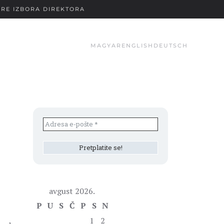
RE IZBORA DIREKTORA
MAGYAR
ENGLISH
DEUTSCH
avgust 2026.
P
U
S
Č
P
S
N
1
2