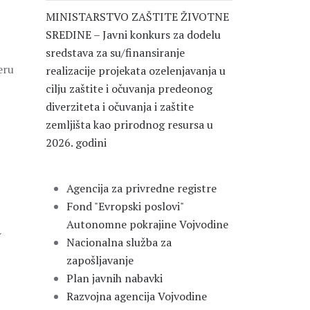
MINISTARSTVO ZAŠTITE ŽIVOTNE
SREDINE – Javni konkurs za dodelu
sredstava za su/finansiranje
eru
realizacije projekata ozelenjavanja u
cilju zaštite i očuvanja predeonog
diverziteta i očuvanja i zaštite
zemljišta kao prirodnog resursa u
2026. godini
Agencija za privredne registre
Fond "Evropski poslovi"
a
Autonomne pokrajine Vojvodine
Nacionalna služba za
zapošljavanje
Plan javnih nabavki
Razvojna agencija Vojvodine