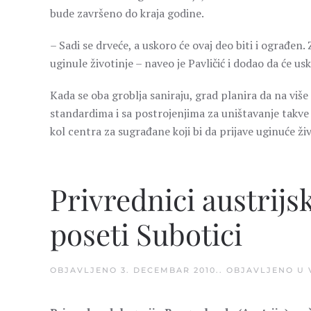
bude završeno do kraja godine.
– Sadi se drveće, a uskoro će ovaj deo biti i ograđe
uginule životinje – naveo je Pavličić i dodao da će us
Kada se oba groblja saniraju, grad planira da na više
standardima i sa postrojenjima za uništavanje takve
kol centra za sugrađane koji bi da prijave uginuće živ
Privrednici austrij
poseti Subotici
OBJAVLJENO
3. DECEMBAR 2010.
. OBJAVLJENO U