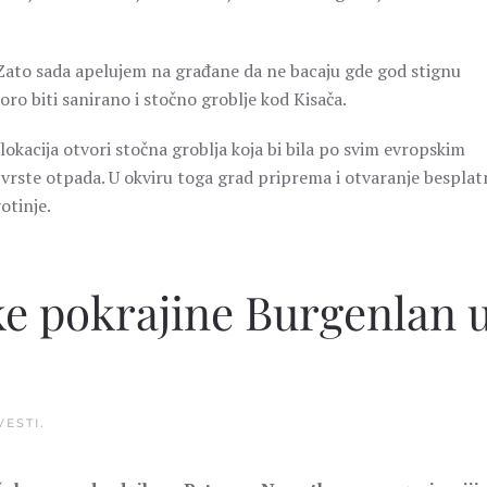
n. Zato sada apelujem na građane da ne bacaju gde god stignu
koro biti sanirano i stočno groblje kod Kisača.
 lokacija otvori stočna groblja koja bi bila po svim evropskim
 vrste otpada. U okviru toga grad priprema i otvaranje bespla
otinje.
ske pokrajine Burgenlan 
VESTI
.