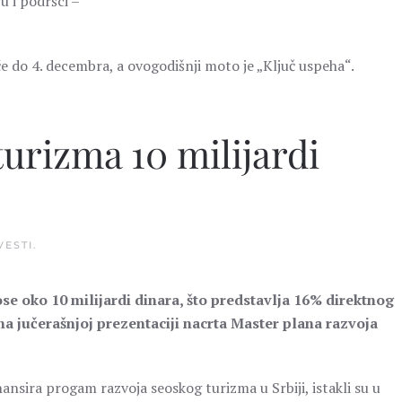
u i podršci –
aće do 4. decembra, a ovogodišnji moto je „Ključ uspeha“.
urizma 10 milijardi
VESTI
.
ose oko 10 milijardi dinara, što predstavlja 16% direktnog
a jučerašnjoj prezentaciji nacrta Master plana razvoja
nsira progam razvoja seoskog turizma u Srbiji, istakli su u