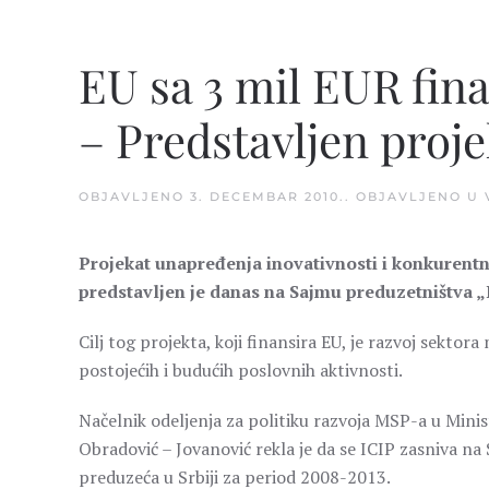
EU sa 3 mil EUR fina
– Predstavljen proje
OBJAVLJENO
3. DECEMBAR 2010.
. OBJAVLJENO U
Projekat unapređenja inovativnosti i konkurentno
predstavljen je danas na Sajmu preduzetništva „
Cilj tog projekta, koji finansira EU, je razvoj sekto
postojećih i budućih poslovnih aktivnosti.
Načelnik odeljenja za politiku razvoja MSP-a u Mini
Obradović – Jovanović rekla je da se ICIP zasniva na 
preduzeća u Srbiji za period 2008-2013.