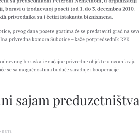
 čelu sa predsednikom Peterom Nemethom, u organizaciji
i, boravi u trodnevnoj poseti (od 1. do 3. decembra 2010.
skih privrednika su i četiri istaknuta biznismena.
ice, prvog dana posete gostima će se predstaviti grad na sev
nalna privredna komora Subotice – kaže potpredsednik RPK
rodnevnog boravka i značajne privredne objekte u ovom kraju
naće se sa mogućnostima buduće saradnje i kooperacije.
i sajam preduzetništv
VESTI
.