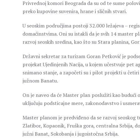
Privrednoj komori Beograda da su od te sume polovina
preko kupovine suvenira, hrane i sličnih stvari.
U seoskim područjima postoji 32.000 ležajeva – regis
domaćinstvima. Oni su istakli da je svih 14 master p
razvoj seoskih sredina, kao što su Stara planina, Gor
Državni sekretar za turizam Goran Petković je podset
projekat Ujedinjenih Nacija, u kojem učestvuje pet ag
snimano stanje, a započeti su i pilot projekti u četiri
južnom Banatu.
On je naveo da će Master plan poslužiti kao budući o
uključuju podsticajne mere, zakonodavstvo i usmera
Master planom je predviđeno da se razvoj seoskog tur
Zlatibor, Kopaonik, Fruška gora, centralna Srbija, do
južni Banat, Sokobanja i jugoistočna Srbija.