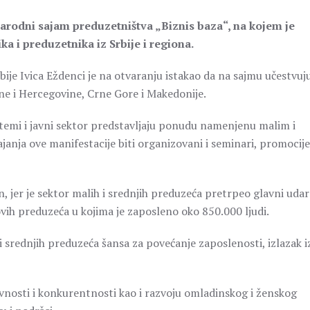
odni sajam preduzetništva „Biznis baza“, na kojem je
a i preduzetnika iz Srbije i regiona.
bije Ivica Eždenci je na otvaranju istakao da na sajmu učestvuj
osne i Hercegovine, Crne Gore i Makedonije.
stemi i javni sektor predstavljaju ponudu namenjenu malim i
janja ove manifestacije biti organizovani i seminari, promocije
, jer je sektor malih i srednjih preduzeća pretrpeo glavni uda
 ovih preduzeća u kojima je zaposleno oko 850.000 ljudi.
i srednjih preduzeća šansa za povećanje zaposlenosti, izlazak i
vnosti i konkurentnosti kao i razvoju omladinskog i ženskog