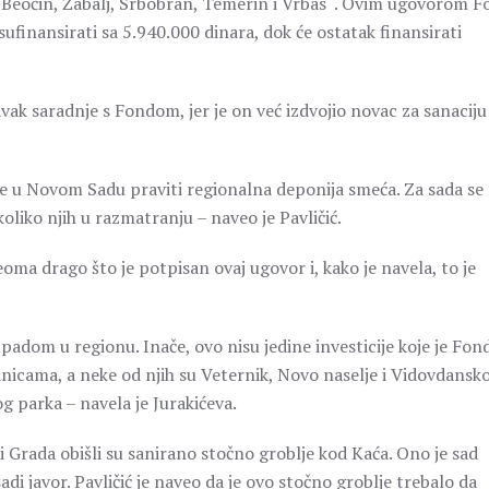
 Beočin, Žabalj, Srbobran, Temerin i Vrbas“. Ovim ugovorom F
ufinansirati sa 5.940.000 dinara, dok će ostatak finansirati
vak saradnje s Fondom, jer je on već izdvojio novac za sanaciju
 se u Novom Sadu praviti regionalna deponija smeća. Za sada se
ekoliko njih u razmatranju – naveo je Pavličić.
veoma drago što je potpisan ovaj ugovor i, kako je navela, to je
padom u regionu. Inače, ovo nisu jedine investicije koje je Fon
icama, a neke od njih su Veternik, Novo naselje i Vidovdansk
og parka – navela je Jurakićeva.
 Grada obišli su sanirano stočno groblje kod Kaća. Ono je sad
i javor. Pavličić je naveo da je ovo stočno groblje trebalo da