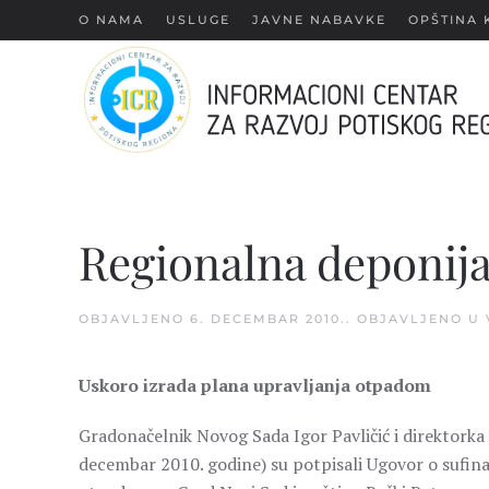
О NAMA
USLUGE
JAVNE NABAVKE
OPŠTINA 
Skip
to
main
content
Regionalna deponij
OBJAVLJENO
6. DECEMBAR 2010.
. OBJAVLJENO U
Uskoro izrada plana upravljanja otpadom
Gradonačelnik Novog Sada Igor Pavličić i direktorka 
decembar 2010. godine) su potpisali Ugovor o sufin