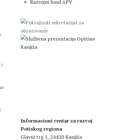
Razvojni fond APV
u
 i
rac
z
Informacioni centar za razvoj
Potiskog regiona
Glavni trg 1, 24420 Kanjiža