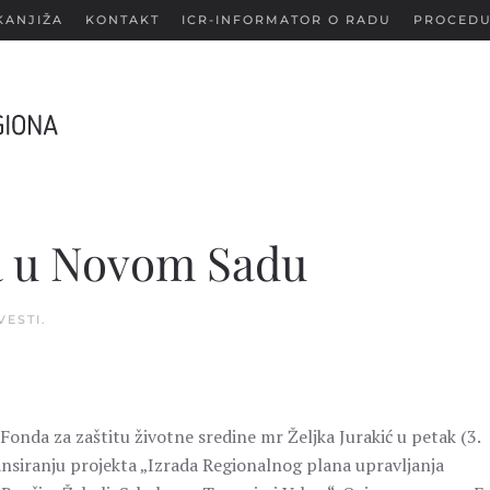
KANJIŽA
KONTAKT
ICR-INFORMATOR O RADU
PROCEDU
a u Novom Sadu
VESTI
.
Fonda za zaštitu životne sredine mr Željka Jurakić u petak (3.
ansiranju projekta „Izrada Regionalnog plana upravljanja