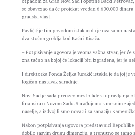
otpadom za Grad Novi Sad i opštine Bački Petrovac,
se obavezao da će projekat vredan 6.600.000 dinara s
gradska vlast.
Pavličić je tim povodom istakao da je ova samo nasta
dva stočna groblja kod Kaća i Kisača.
– Potpisivanje ugovora je veoma važna stvar, jer će
zna tačno na kojoj će lokaciji biti izgrađena, jer je n
I direktorka Fonda Željka Jurakić istakla je da joj je 
logičan nastavak saradnje.
Novi Sad je sada preuzeo mesto lidera upravljanja ot
finansira u Novom Sadu. Sarađujemo s mesnim zajedn
naselje, a izdvojili smo novac i za sanaciju Kameničk
Nakon potpisivanja ugovora predstavnici Republike i
dobilo sasvim drugu dimenziju, a trenutno se tamo sad