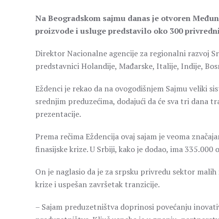
Na Beogradskom sajmu danas je otvoren Međunar
proizvode i usluge predstavilo oko 300 privrednik
Direktor Nacionalne agencije za regionalni razvoj Sr
predstavnici Holandije, Mađarske, Italije, Indije, B
Eždenci je rekao da na ovogodišnjem Sajmu veliki si
srednjim preduzećima, dodajući da će sva tri dana tra
prezentacije.
Prema rečima Eždencija ovaj sajam je veoma značajan
finasijske krize. U Srbiji, kako je dodao, ima 335.000
On je naglasio da je za srpsku privredu sektor malih 
krize i uspešan završetak tranzicije.
– Sajam preduzetništva doprinosi povećanju inovati