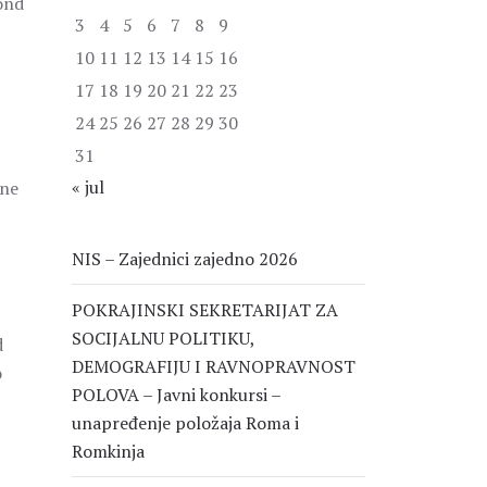
ond
3
4
5
6
7
8
9
10
11
12
13
14
15
16
17
18
19
20
21
22
23
24
25
26
27
28
29
30
31
« jul
 ne
NIS – Zajednici zajedno 2026
POKRAJINSKI SEKRETARIJAT ZA
SOCIJALNU POLITIKU,
d
DEMOGRAFIJU I RAVNOPRAVNOST
o
POLOVA – Javni konkursi –
unapređenje položaja Roma i
Romkinja