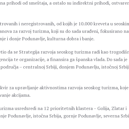
 prihodi od smeštaja, a ostalo su indirektni prihodi, ostvaren
trovanih i neregistrovanih, od kojih je 10.000 kreveta u seoski
lanova za razvoj turizma, koji su do sada urađeni, fokusirano na
nje i donje Podunavlje, kulturna dobra i banje.
io da se Strategija razvoja seoskog turizma radi kao trogodišn
encija te organizacije, a finansira ga španska vlada. Do sada je
 područja – centralnoj Srbiji, donjem Podunavlju, istočnoj Srbiji
kvir za upravljanje aktivnostima razvoja seoskog turizma, koje
vanje akcijama.
izma usredsredi na 12 prioritetnih klastera – Golija, Zlatar i
nje Podunavlje, istočna Srbija, gornje Podunavlje, severna Srbi