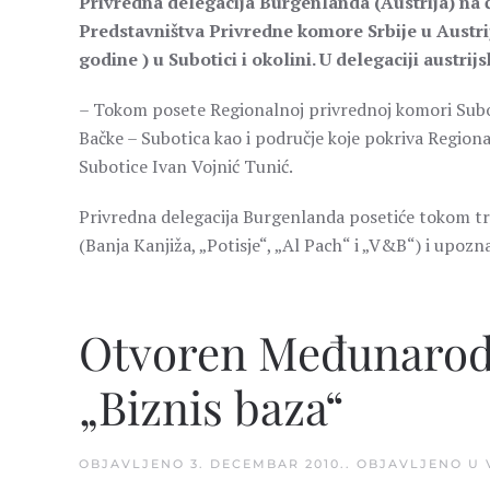
Privredna delegacija Burgenlanda (Austrija) na
Predstavništva Privredne komore Srbije u Austrij
godine ) u Subotici i okolini. U delegaciji austrij
– Tokom posete Regionalnoj privrednoj komori Subot
Bačke – Subotica kao i područje koje pokriva Regio
Subotice Ivan Vojnić Tunić.
Privredna delegacija Burgenlanda posetiće tokom t
(Banja Kanjiža, „Potisje“, „Al Pach“ i „V&B“) i upoz
Otvoren Međunarodn
„Biznis baza“
OBJAVLJENO
3. DECEMBAR 2010.
. OBJAVLJENO U