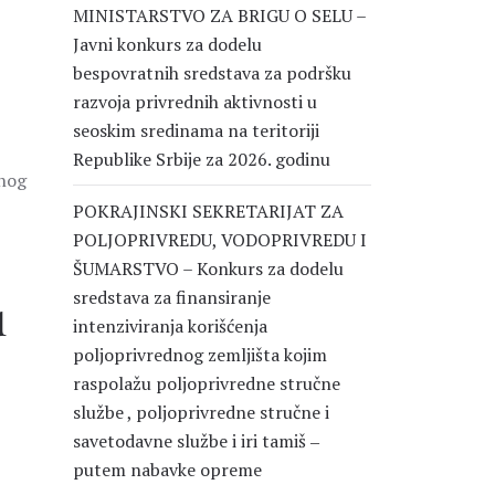
MINISTARSTVO ZA BRIGU O SELU –
Javni konkurs za dodelu
bespovratnih sredstava za podršku
razvoja privrednih aktivnosti u
seoskim sredinama na teritoriji
Republike Srbije za 2026. godinu
tnog
POKRAJINSKI SEKRETARIJAT ZA
POLJOPRIVREDU, VODOPRIVREDU I
ŠUMARSTVO – Konkurs za dodelu
sredstava za finansiranje
u
intenziviranja korišćenja
poljoprivrednog zemljišta kojim
raspolažu poljoprivredne stručne
službe , poljoprivredne stručne i
savetodavne službe i iri tamiš ‒
putem nabavke opreme