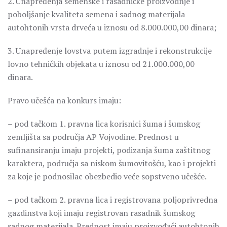
2. Unapređenja semenske i rasadničke proizvodnje i
poboljšanje kvaliteta semena i sadnog materijala
autohtonih vrsta drveća u iznosu od 8.000.000,00 dinara;
3. Unapređenje lovstva putem izgradnje i rekonstrukcije
lovno tehničkih objekata u iznosu od 21.000.000,00
dinara.
Pravo učešća na konkurs imaju:
– pod tačkom 1. pravna lica korisnici šuma i šumskog
zemljišta sa područja AP Vojvodine. Prednost u
sufinansiranju imaju projekti, podizanja šuma zaštitnog
karaktera, područja sa niskom šumovitošću, kao i projekti
za koje je podnosilac obezbedio veće sopstveno učešće.
– pod tačkom 2. pravna lica i registrovana poljoprivredna
gazdinstva koji imaju registrovan rasadnik šumskog
sadnog materijala. Prednost imaju proizvođači autohtonih