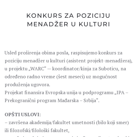
KONKURS ZA POZICIJU
MENADŽER U KULTURI
Usled proširenja obima posla, raspisujemo konkurs za
poziciju menadžer u kulturi (asistent projekt-menadžera),
u projektu „WARC“ — koordinator/kinja za Suboticu, na
određeno radno vreme (šest meseci) uz mogućnost
produženja ugovora.
Projekat finansira Evropska unija u podprogramu „IPA –
Prekogranični program Mađarska – Srbija“.
OPŠTI USLOVI:
– završena akademija/fakultet umetnosti (bilo koji smer)
ili filozofski/filološki fakultet,