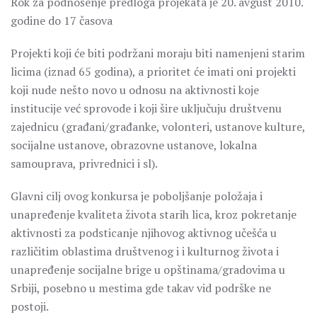
Rok za podnošenje predloga projekata je 20. avgust 2010.
godine do 17 časova
Projekti koji će biti podržani moraju biti namenjeni starim
licima (iznad 65 godina), a prioritet će imati oni projekti
koji nude nešto novo u odnosu na aktivnosti koje
institucije već sprovode i koji šire uključuju društvenu
zajednicu (građani/građanke, volonteri, ustanove kulture,
socijalne ustanove, obrazovne ustanove, lokalna
samouprava, privrednici i sl).
Glavni cilj ovog konkursa je poboljšanje položaja i
unapređenje kvaliteta života starih lica, kroz pokretanje
aktivnosti za podsticanje njihovog aktivnog učešća u
različitim oblastima društvenog i i kulturnog života i
unapređenje socijalne brige u opštinama/gradovima u
Srbiji, posebno u mestima gde takav vid podrške ne
postoji.