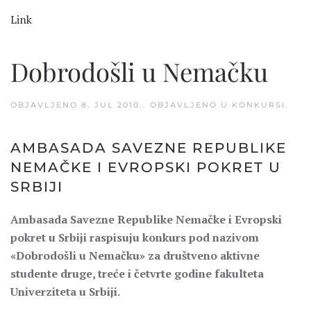
Link
Dobrodošli u Nemačku
OBJAVLJENO
8. JUL 2010.
. OBJAVLJENO U
KONKURSI
.
AMBASADA SAVEZNE REPUBLIKE
NEMAČKE I EVROPSKI POKRET U
SRBIJI
Ambasada Savezne Republike Nemačke i Evropski
pokret u Srbiji raspisuju konkurs pod nazivom
«Dobrodošli u Nemačku» za društveno aktivne
studente druge, treće i četvrte godine fakulteta
Univerziteta u Srbiji.