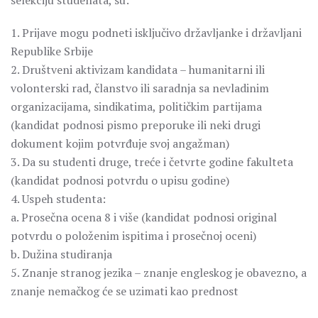
selekciju studenata, su:
1. Prijave mogu podneti isključivo državljanke i državljani
Republike Srbije
2. Društveni aktivizam kandidata – humanitarni ili
volonterski rad, članstvo ili saradnja sa nevladinim
organizacijama, sindikatima, političkim partijama
(kandidat podnosi pismo preporuke ili neki drugi
dokument kojim potvrđuje svoj angažman)
3. Da su studenti druge, treće i četvrte godine fakulteta
(kandidat podnosi potvrdu o upisu godine)
4. Uspeh studenta:
a. Prosečna ocena 8 i više (kandidat podnosi original
potvrdu o položenim ispitima i prosečnoj oceni)
b. Dužina studiranja
5. Znanje stranog jezika – znanje engleskog je obavezno, a
znanje nemačkog će se uzimati kao prednost