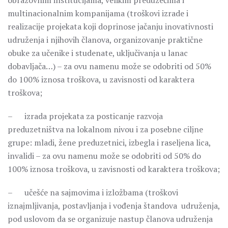
obrazovnim institucijama, velikim preduzećima i
multinacionalnim kompanijama (troškovi izrade i
realizacije projekata koji doprinose jačanju inovativnosti
udruženja i njihovih članova, organizovanje praktične
obuke za učenike i studenate, uključivanja u lanac
dobavljača…) – za ovu namenu može se odobriti od 50%
do 100% iznosa troškova, u zavisnosti od karaktera
troškova;
– izrada projekata za posticanje razvoja
preduzetništva na lokalnom nivou i za posebne ciljne
grupe: mladi, žene preduzetnici, izbegla i raseljena lica,
invalidi – za ovu namenu može se odobriti od 50% do
100% iznosa troškova, u zavisnosti od karaktera troškova;
– učešće na sajmovima i izložbama (troškovi
iznajmljivanja, postavljanja i vođenja štandova udruženja,
pod uslovom da se organizuje nastup članova udruženja