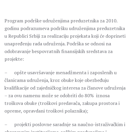
Program podrške udruženjima preduzetnika za 2010.
godinu podrazumeva podršku udruženjima preduzetnika
u Republici Srbiji za realizaciju projekata koji će doprineti
unapređenju rada udruženja. Podrška se odnosi na
odobravanje bespovratnih finansijskih sredstava za
projekte:
– opšte usavršavanje menadžmenta i zaposlenih u
članicama udruženja, kroz obuke koje obezbeđuju
kvalifikacije od zajedničkog interesa za članove udruženja
– za ovu namenu može se odobriti do 80% iznosa
troškova obuke (troškovi predavača, zakupa prostora i
opreme, opravdani troškovi polaznika);
– projekti poslovne saradnje sa naučno-istraživačkim i