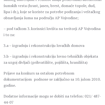
šumskih vrsta (hrast, jasen, brest, domaće topole, dud,
lipa i dr.), koje se koriste za potrebe podizanja i veštačkog
obnavljanja šuma na području AP Vojvodine;
– pod tačkom 3. korisnici lovišta na teritorji AP Vojvodina
i to za:
3.a – izgradnju i rekonstrukciju lovačkih domova
3.b – izgradnju i rekonstrukciju lovno tehničkih objekata
za uzgoj divljači (prihvatilište, pojilišta, hranilišta)
Prijave na konkurs sa ostalom potrebnom
dokumentacijom podnose se zaključno sa 10. julom 2010.
godine.
Dodatne informacije mogu se dobiti na telefon: 021/ 487-
44-07