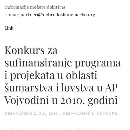
Informacije možete dobiti na
e-mail:
partneri@dobrodosliunemacku.org
Link
Konkurs za
sufinansiranje programa
i projekata u oblasti
šumarstva i lovstva u AP
Vojvodini u 2010. godini
OBJAVLJENO
2. JUL 2010.
. OBJAVLJENO U
KONKURSI
.