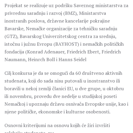
Projekat se realizuje uz podršku Saveznog ministarstva za
privrednu saradnju i razvoj (BMZ), Ministarstva
inostranih poslova, državne kancelarije pokrajine
Bavarske, Nemačke organizacije za tehničku saradnju
(GTZ), Bavarskog Univerzitetskog centra za srednju,
istočnu i južnu Evropu (BAYHOST) i nemačkih političkih
fondacija (Konrad Adenauer, Friedrich Ebert, Friedrich
Naumann, Heinrch Boll i Hanns Seidel
Cilj konkursa je da se omogući da 60 društveno aktivnih
studenata, koji do sada nisu putovali u inostranstvo ili
boravili u nekoj zemlji članici EU, u dve grupe, u oktobru
ili novembru, provedu dve nedelje u studijskoj poseti
Nemačkoj i upoznaju državu osnivača Evropske unije, kao i
njene političke, ekonomske i kulturne osobenosti.
Osnovni kriterijumi na osnovu kojih će žiri izvršiti