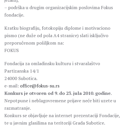
jeziku),
– podrška u drugim organizacijskim poslovima Fokus
fondacije.
Kratku biografiju, fotokopiju diplome i motivaciono
pismo (ne duže od pola A4 stranice) slati isključivo
preporučenom pošiljkom na:
FOKUS
Fondacija za omladinsku kulturu i stvaralaštvo
Partizanska 14/1
24000 Subotica.
e-mail:
office@fokus-su.rs
Konkurs je otvoren od 9. do 23. jula 2010. godine.
Nepotpune i neblagovremene prijave neće biti uzete u
razmatranje.
Konkurs se objavljuje na internet prezentaciji Fondacije,
te u javnim glasilima na teritoriji Grada Subotice.