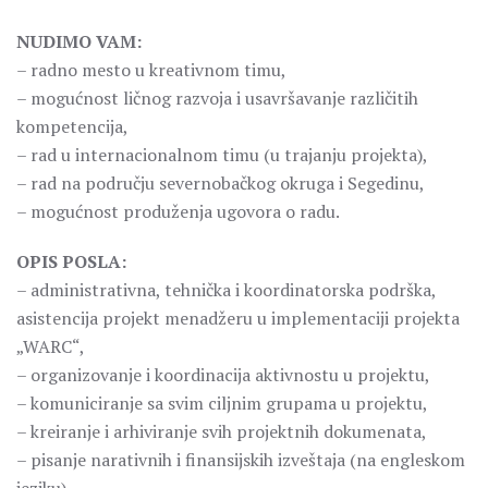
NUDIMO VAM:
– radno mesto u kreativnom timu,
– mogućnost ličnog razvoja i usavršavanje različitih
kompetencija,
– rad u internacionalnom timu (u trajanju projekta),
– rad na području severnobačkog okruga i Segedinu,
– mogućnost produženja ugovora o radu.
OPIS POSLA:
– administrativna, tehnička i koordinatorska podrška,
asistencija projekt menadžeru u implementaciji projekta
„WARC“,
– organizovanje i koordinacija aktivnostu u projektu,
– komuniciranje sa svim ciljnim grupama u projektu,
– kreiranje i arhiviranje svih projektnih dokumenata,
– pisanje narativnih i finansijskih izveštaja (na engleskom