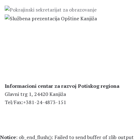
Informacioni centar za razvoj Potiskog regiona
Glavni trg 1, 24420 Kanjiža
Tel/Fax:+381-24-4873-151
Notice
: ob_end_flush(): Failed to send buffer of zlib output