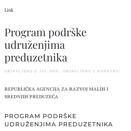
Link
Program podrške
udruženjima
preduzetnika
OBJAVLJENO
2. JUL 2010.
. OBJAVLJENO U
KONKURSI
.
REPUBLIČKA AGENCIJA ZA RAZVOJ MALIH I
SREDNJIH PREDUZEĆA
PROGRAM PODRŠKE
UDRUŽENJIMA PREDUZETNIKA