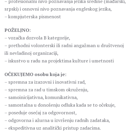
– profesionalni nivo poznavanja jezika sredine (mađarski,
srpski) i osnovni nivo poznavanja engleskog jezika,
– kompjuterska pismenost
POŽELJNO:
– vozačka dozvola B kategorije,
– prethodni volonterski ili radni angažman u društvenoj
ili nevladinoj organizaciji,
– iskustvo u radu na projektima kulture i umetnosti
OČEKUJEMO osobu koja je:
– spremna za izazovni i inovativni rad,
– spremna za rad u timskom okruženju,
– samoinicijativna, komunikativna,
– samostalna u donošenju odluka kada se to očekuje,
– poseduje osećaj za odgovornost,
– odgovorna i ažurna u izvršenju radnih zadataka,
– ekspeditivna uz analitički pristup zadacima.