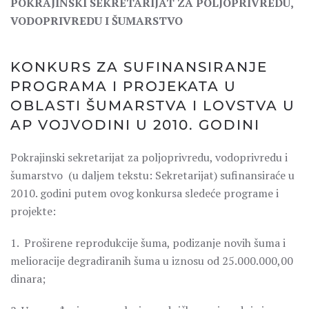
POKRAJINSKI SEKRETARIJAT ZA POLJOPRIVREDU,
VODOPRIVREDU I ŠUMARSTVO
KONKURS ZA SUFINANSIRANJE
PROGRAMA I PROJEKATA U
OBLASTI ŠUMARSTVA I LOVSTVA U
AP VOJVODINI U 2010. GODINI
Pokrajinski sekretarijat za poljoprivredu, vodoprivredu i
šumarstvo (u daljem tekstu: Sekretarijat) sufinansiraće u
2010. godini putem ovog konkursa sledeće programe i
projekte:
1. Proširene reprodukcije šuma, podizanje novih šuma i
melioracije degradiranih šuma u iznosu od 25.000.000,00
dinara;