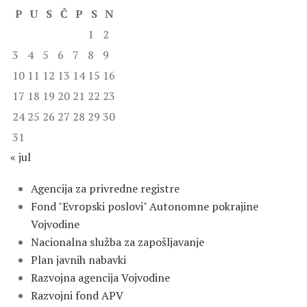
P
U
S
Č
P
S
N
1
2
3
4
5
6
7
8
9
10
11
12
13
14
15
16
17
18
19
20
21
22
23
24
25
26
27
28
29
30
31
« jul
Agencija za privredne registre
Fond "Evropski poslovi" Autonomne pokrajine
Vojvodine
Nacionalna služba za zapošljavanje
Plan javnih nabavki
Razvojna agencija Vojvodine
Razvojni fond APV