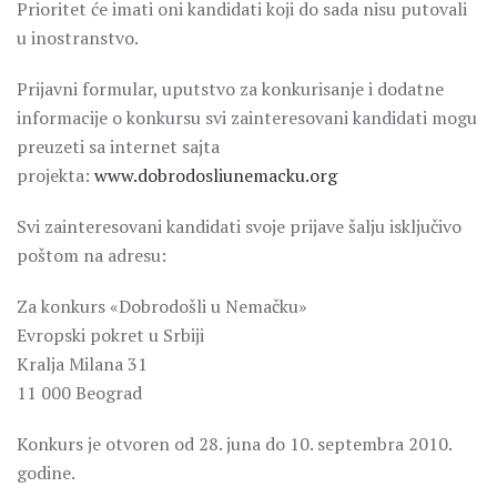
Prioritet će imati oni kandidati koji do sada nisu putovali
u inostranstvo.
Prijavni formular, uputstvo za konkurisanje i dodatne
informacije o konkursu svi zainteresovani kandidati mogu
preuzeti sa internet sajta
projekta:
www.dobrodosliunemacku.org
Svi zainteresovani kandidati svoje prijave šalju isključivo
poštom na adresu:
Za konkurs «Dobrodošli u Nemačku»
Evropski pokret u Srbiji
Kralja Milana 31
11 000 Beograd
Konkurs je otvoren od 28. juna do 10. septembra 2010.
godine.