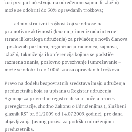
koji prvi put učestvuju na određenom sajmu ili izložbi) –
može se odobriti do 50% opravdanih troškova;
– administrativni troškovi koji se odnose na
promotivne aktivnosti (kao na primer izrada internet
strane ili kataloga udruženja) za privlačenje novih članova
i poslovnih partnera, organizaciju radionica, sajmova,
izložbi, takmičenja i konferencija kojima se podstiče
razmena znanja, poslovno povezivanje i umrežavanje –
može se odobriti do 100% iznosa opravdanih troškova.
Pravo na dodelu bespovratnih sredstava imaju udruženja
preduzetnika koja su upisana u Registar udruženja
Agencije za privredne registre ili su otpočela proces
preregistracije, shodno Zakonu o Udruženjima („Službeni
glasnik RS“ br. 51/2009 od 14.07.2009.godine), pre dana
objavljivanja Javnog poziva za podršku udruženjima
preduzetnika.