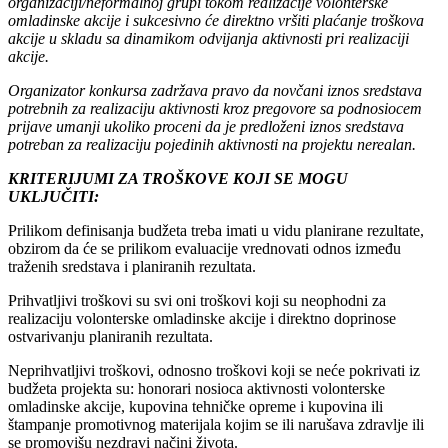
organizaciji/neformalnoj grupi tokom realizacije volonterske
omladinske akcije i sukcesivno će direktno vršiti plaćanje troškova
akcije u skladu sa dinamikom odvijanja aktivnosti pri realizaciji
akcije.
Organizator konkursa zadržava pravo da novčani iznos sredstava
potrebnih za realizaciju aktivnosti kroz pregovore sa podnosiocem
prijave umanji ukoliko proceni da je predloženi iznos sredstava
potreban za realizaciju pojedinih aktivnosti na projektu nerealan.
KRITERIJUMI ZA TROŠKOVE KOJI SE MOGU
UKLJUČITI:
Prilikom definisanja budžeta treba imati u vidu planirane rezultate,
obzirom da će se prilikom evaluacije vrednovati odnos između
traženih sredstava i planiranih rezultata.
Prihvatljivi troškovi su svi oni troškovi koji su neophodni za
realizaciju volonterske omladinske akcije i direktno doprinose
ostvarivanju planiranih rezultata.
Neprihvatljivi troškovi, odnosno troškovi koji se neće pokrivati iz
budžeta projekta su: honorari nosioca aktivnosti volonterske
omladinske akcije, kupovina tehničke opreme i kupovina ili
štampanje promotivnog materijala kojim se ili narušava zdravlje ili
se promovišu nezdravi načini života.