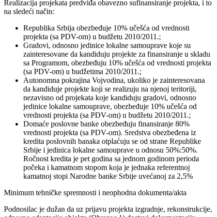
Realizacija projekata predviđa obavezno sufinansiranje projekta, i to
na sledeći način:
Republika Srbija obezbeđuje 10% učešća od vrednosti
projekta (sa PDV-om) u budžetu 2010/2011.;
Gradovi, odnosno jedinice lokalne samouprave koje su
zainteresovane da kandiduju projekte za finansiranje u skladu
sa Programom, obezbeđuju 10% učešća od vrednosti projekta
(sa PDV-om) u budžetima 2010/2011.;
Autonomna pokrajina Vojvodina, ukoliko je zainteresovana
da kandiduje projekte koji se realizuju na njenoj teritoriji,
nezavisno od projekata koje kandiduju gradovi, odnosno
jedinice lokalne samouprave, obezbeđuje 10% učešća od
vrednosti projekta (sa PDV-om) u budžetu 2010/2011.;
Domaće poslovne banke obezbeđuju finansiranje 80%
vrednosti projekta (sa PDV-om). Sredstva obezbeđena iz
kredita poslovnih banaka otplaćuju se od strane Republike
Srbije i jedinica lokalne samouprave u odnosu 50%:50%.
Ročnost kredita je pet godina sa jednom godinom perioda
počeka i kamatnom stopom koja je jednaka referentnoj
kamatnoj stopi Narodne banke Srbije uvećanoj za 2,5%
Minimum tehničke spremnosti i neophodna dokumenta/akta
Podnosilac je dužan da uz prijavu projekta izgradnje, rekonstrukcije,