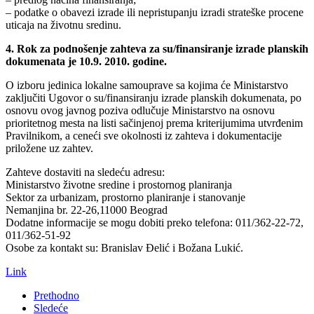
– podatke o obavezi izrade ili nepristupanju izradi strateške procene
uticaja na životnu sredinu.
4. Rok za podnošenje zahteva za su/finansiranje izrade planskih
dokumenata je 10.9. 2010. godine.
O izboru jedinica lokalne samouprave sa kojima će Ministarstvo
zaključiti Ugovor o su/finansiranju izrade planskih dokumenata, po
osnovu ovog javnog poziva odlučuje Ministarstvo na osnovu
prioritetnog mesta na listi sačinjenoj prema kriterijumima utvrđenim
Pravilnikom, a ceneći sve okolnosti iz zahteva i dokumentacije
priložene uz zahtev.
Zahteve dostaviti na sledeću adresu:
Ministarstvo životne sredine i prostornog planiranja
Sektor za urbanizam, prostorno planiranje i stanovanje
Nemanjina br. 22-26,11000 Beograd
Dodatne informacije se mogu dobiti preko telefona: 011/362-22-72,
011/362-51-92
Osobe za kontakt su: Branislav Đelić i Božana Lukić.
Link
Prethodno
Sledeće