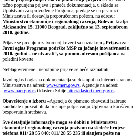
tačno popunjena prijava i prateća dokumentacija, u skladu sa
Uputstvom za sprovođenje Programa, predaje se na pisarnici
Ministarstva ili dostavlja preporučenom poštom, na adresu:
Ministarstvo ekonomije i regionalnog razvoja, Bulevar kralja
Aleksandra 15, 11000 Beograd,
zaključno sa 13. septembrom
2010.
g
odine
.
Prijave se predaju u zatvorenoj koverti sa naznakom
„Prijava za
Javni oglas Programa podrške MSP za jačanje inovativnosti u
2010. godini – ne otvarati“, sa punom adresom pošiljaoca
na
poleđini koverte.
Neblagovremene i nepotpune prijave se neće razmatrati.
Javni oglas i oglasna dokumentacija su dostupni na internet stranama
Ministarstva na adresi:
www.merr.gov.rs
, Agencije na adresi:
www.narr.gov.rs
i klastera Srbije
http://klasteri.merr.gov.rs
.
Obaveštenje o izboru
–Agencija će pismeno obavestiti izabrane
kandidate i pozvati ih da pristupe potpisivanju Ugovora o korišćenju
bespovratnih sredstava.
Sve detaljnije informacije mogu se dobi
ti
u Ministarstvu
ekonomije i regionalnog razvoja pozivom na sledeće brojeve
telefona
011/ 28 55
040
;
011/ 28 55 235 ili slanjem pošte na