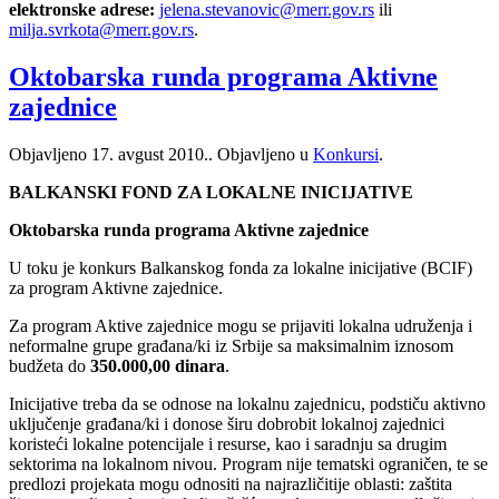
elektronske adrese:
jelena.stevanovic@merr.gov.rs
ili
milja.svrkota@merr.gov.rs
.
Oktobarska runda programa Aktivne
zajednice
Objavljeno
17. avgust 2010.
. Objavljeno u
Konkursi
.
BALKANSKI FOND ZA LOKALNE INICIJATIVE
Oktobarska runda programa Aktivne zajednice
U toku je konkurs Balkanskog fonda za lokalne inicijative (BCIF)
za program Aktivne zajednice.
Za program Aktive zajednice mogu se prijaviti lokalna udruženja i
neformalne grupe građana/ki iz Srbije sa maksimalnim iznosom
budžeta do
350.000,00 dinara
.
Inicijative treba da se odnose na lokalnu zajednicu, podstiču aktivno
uključenje građana/ki i donose širu dobrobit lokalnoj zajednici
koristeći lokalne potencijale i resurse, kao i saradnju sa drugim
sektorima na lokalnom nivou. Program nije tematski ograničen, te se
predlozi projekata mogu odnositi na najrazličitije oblasti: zaštita