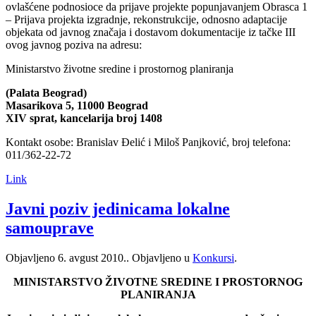
ovlašćene podnosioce da prijave projekte popunjavanjem Obrasca 1
– Prijava projekta izgradnje, rekonstrukcije, odnosno adaptacije
objekata od javnog značaja i dostavom dokumentacije iz tačke III
ovog javnog poziva na adresu:
Ministarstvo životne sredine i prostornog planiranja
(Palata Beograd)
Masarikova 5, 11000 Beograd
XIV sprat, kancelarija broj 1408
Kontakt osobe: Branislav Đelić i Miloš Panjković, broj telefona:
011/362-22-72
Link
Javni poziv jedinicama lokalne
samouprave
Objavljeno
6. avgust 2010.
. Objavljeno u
Konkursi
.
MINISTARSTVO ŽIVOTNE SREDINE I PROSTORNOG
PLANIRANJA