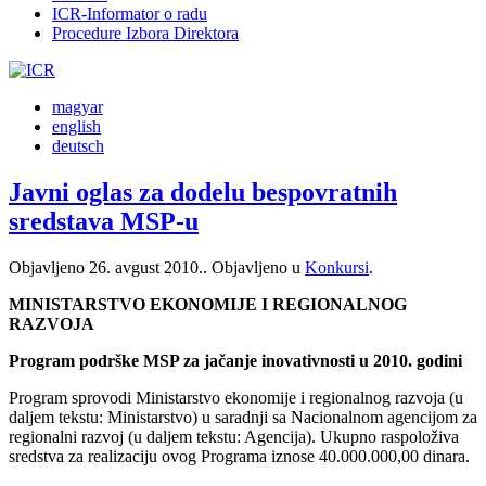
ICR-Informator o radu
Procedure Izbora Direktora
magyar
english
deutsch
Javni oglas za dodelu bespovratnih
sredstava MSP-u
Objavljeno
26. avgust 2010.
. Objavljeno u
Konkursi
.
M
INISTARSTVO EKONOMIJE I REGIONALNOG
RAZVOJA
P
rogram podrške
MSP
za jačanje inovativnosti u 2010. godini
Program
sprovodi
Ministarstvo ekonomije i regionalnog razvoja (u
daljem tekstu: Ministarstvo) u saradnji sa Nacionalnom agencijom za
regionalni razvoj (u daljem tekstu: Agencija). Ukupno raspoloživa
sredstva za realizaciju ovog Programa iznose 40.000.000,00 dinara.