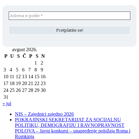
avgust 2026.
P
U
S
Č
P
S
N
1
2
3
4
5
6
7
8
9
10
11
12
13
14
15
16
17
18
19
20
21
22
23
24
25
26
27
28
29
30
31
« jul
NIS – Zajednici zajedno 2026
POKRAJINSKI SEKRETARIJAT ZA SOCIJALNU
POLITIKU, DEMOGRAFIJU I RAVNOPRAVNOST
POLOVA – Javni konkursi – unapređenje položaja Roma i
Romkinja