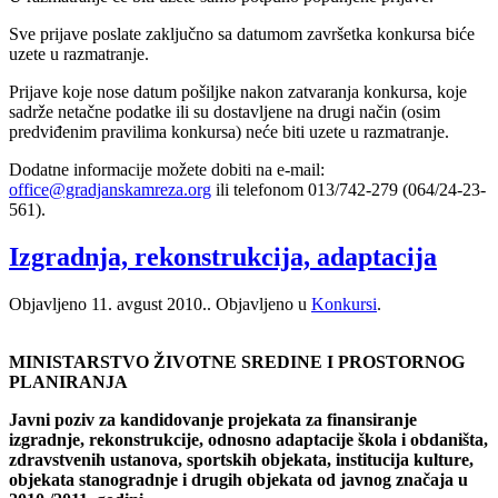
Sve prijave poslate zaključno sa datumom završetka konkursa biće
uzete u razmatranje.
Prijave koje nose datum pošiljke nakon zatvaranja konkursa, koje
sadrže netačne podatke ili su dostavljene na drugi način (osim
predviđenim pravilima konkursa) neće biti uzete u razmatranje.
Dodatne informacije možete dobiti na e-mail:
office@gradjanskamreza.org
ili telefonom 013/742-279 (064/24-23-
561).
Izgradnja, rekonstrukcija, adaptacija
Objavljeno
11. avgust 2010.
. Objavljeno u
Konkursi
.
MINISTARSTVO ŽIVOTNE SREDINE I PROSTORNOG
PLANIRANJA
Javni poziv za kandidovanje projekata za finansiranje
izgradnje, rekonstrukcije, odnosno adaptacije škola i obdaništa,
zdravstvenih ustanova, sportskih objekata, institucija kulture,
objekata stanogradnje i drugih objekata od javnog značaja u