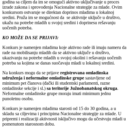
godina sa ciljem da im se omogući aktivno uključivanje u proces
izrade zakona i sprovođenja Nacionalne strategije za mlade. Ovim
konkursom ostvaruje se direktan doprinos mladima u lokalnoj
sredini. Pruža im se mogućnost da se aktivnije uključe u društvo,
ukažu na potrebe mladih u svojoj sredini i doprinesu rešavanju
uočenih potreba.
KO MOŽE DA SE PRIJAVI:
Konkurs je namenjen mladima koje aktivno rade ili imaju nameru da
rade na mobilisanju mladih da se aktivno uključe u društvo,
ukazivanju na potrebe mladih u svojoj okolini i rešavanju uočenih
potreba sa kojima se danas suočavaju mladi u lokalnoj sredini.
Na konkurs mogu da se prijave
registrovana omladinska
udruženja i neformalne omladinske grupe
sastavljene od
minimum pet članova (đački ili studentski parlamenti, razne
omladinske sekcije i sl.)
sa teritorije Južnobanatskog okruga
.
Neformalne omladinske grupe moraju imati minimum jednu
punoletnu osobu.
Konkurs je namenjen mladima starosti od 15 do 30 godina, a u
skladu sa ciljevima i principima Nacionalne strategije za mlade. U
pripremi i realizaciji aktivnosti isključivo mogu da učestvuju mladi u
pomenutom starosnom dobu.