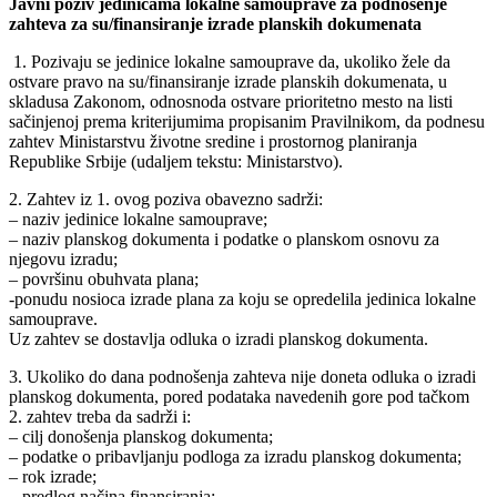
Javni poziv jedinicama lokalne samouprave za podnošenje
zahteva za su/finansiranje izrade planskih dokumenata
1. Pozivaju se jedinice lokalne samouprave da, ukoliko žele da
ostvare pravo na su/finansiranje izrade planskih dokumenata, u
skladusa Zakonom, odnosnoda ostvare prioritetno mesto na listi
sačinjenoj prema kriterijumima propisanim Pravilnikom, da podnesu
zahtev Ministarstvu životne sredine i prostornog planiranja
Republike Srbije (udaljem tekstu: Ministarstvo).
2. Zahtev iz 1. ovog poziva obavezno sadrži:
– naziv jedinice lokalne samouprave;
– naziv planskog dokumenta i podatke o planskom osnovu za
njegovu izradu;
– površinu obuhvata plana;
-ponudu nosioca izrade plana za koju se opredelila jedinica lokalne
samouprave.
Uz zahtev se dostavlja odluka o izradi planskog dokumenta.
3. Ukoliko do dana podnošenja zahteva nije doneta odluka o izradi
planskog dokumenta, pored podataka navedenih gore pod tačkom
2. zahtev treba da sadrži i:
– cilj donošenja planskog dokumenta;
– podatke o pribavljanju podloga za izradu planskog dokumenta;
– rok izrade;
– predlog načina finansiranja;