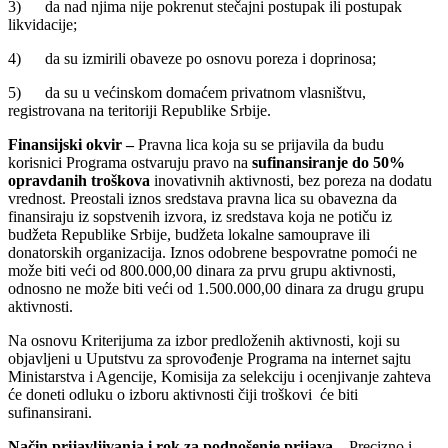
3) da nad njima nije pokrenut stečajni postupak ili postupak
likvidacije;
4) da su izmirili obaveze po osnovu poreza i doprinosa;
5) da su u većinskom domaćem privatnom vlasništvu,
registrovana na teritoriji Republike Srbije.
Finansijski okvir
–
Pravna lica koja su se prijavila da budu
korisnici Programa ostvaruju pravo na
sufinansiranje do
50
%
opravdanih troškova
inovativnih aktivnosti, bez poreza na dodatu
vrednost. Preostali iznos sredstava pravna lica su obavezna da
finansiraju iz sopstvenih izvora, iz sredstava koja ne potiču iz
budžeta Republike Srbije, budžeta lokalne samouprave ili
donatorskih organizacija. Iznos odobrene bespovratne pomoći ne
može biti veći od 800.000,00 dinara za prvu grupu aktivnosti,
odnosno ne može biti veći od 1.500.000,00 dinara za drugu grupu
aktivnosti.
Na osnovu Kriterijuma za izbor predloženih aktivnosti, koji su
objavljeni u Uputstvu za sprovođenje Programa na internet sajtu
Ministarstva i Agencije, Komisija za selekciju i ocenjivanje zahteva
će doneti odluku o izboru aktivnosti čiji troškovi će biti
sufinansirani.
Način prijavljivanja i rok za podnošenje prijava –
Precizno i