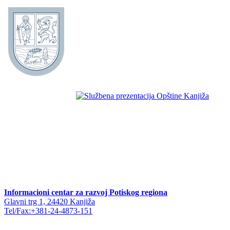
Informacioni centar za razvoj Potiskog regiona
Glavni trg 1, 24420 Kanjiža
Tel/Fax:+381-24-4873-151