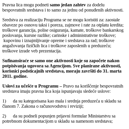
Pravna lica mogu podneti
samo jedan zahtev
za dodelu
bespovratnih sredstava i to samo za jednu od ponuđenih aktivnosti.
Sredstva za realizaciju Programa se ne mogu koristiti za: zaostale
obaveze po osnovu taksi i poreza, zajmove i rate za otplatu kredita;
troškove garancija, polise osiguranja, kamate, troškove bankarskog
poslovanja, kursne razlike; carinske i administrativne troškove;
kupovinu i iznajmljivanje opreme i sredstava za rad; troškove
angažovanja fizičkih lica i troškove zaposlenih u preduzeću;
troškove izrade veb prezentacija.
Sufinansiraće se samo one aktivnosti koje su započete nakon
potpisivanja ugovora sa Agencijom. Sve planirane aktivnosti,
korisnici podsticajnih sredstava, moraju završiti do 31. marta
2011. godine.
Uslovi za učešće u Programu –
Pravo na korišćenje bespovratnih
sredstava imaju pravna lica koja ispunjavaju sledeće uslove:
1) da su kategorisana kao mala i srednja preduzeća u skladu sa
članom 7. Zakona o računovodstvu i reviziji;
2) da su podneli popunjen prijavni formular Ministarstvu sa
potrebnom dokumentacijom u skladu sa namenom sredstava;