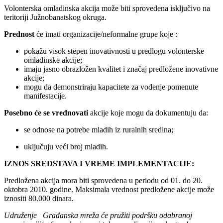
Volonterska omladinska akcija može biti sprovedena isključivo na
teritoriji Južnobanatskog okruga.
Prednost
će imati organizacije/neformalne grupe koje :
pokažu visok stepen inovativnosti u predlogu volonterske
omladinske akcije;
imaju jasno obrazložen kvalitet i značaj predložene inovativne
akcije;
mogu da demonstriraju kapacitete za vođenje pomenute
manifestacije.
Posebno će se vrednovati
akcije koje mogu da dokumentuju da:
se odnose na potrebe mladih iz ruralnih sredina;
uključuju veći broj mladih.
IZNOS SREDSTAVA I VREME IMPLEMENTACIJE:
Predložena akcija mora biti sprovedena u periodu od 01. do 20.
oktobra 2010. godine. Maksimala vrednost predložene akcije može
iznositi 80.000 dinara.
Udruženje Građanska mreža će pružiti podršku odabranoj