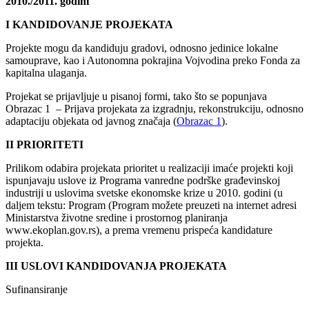
2010./2011. godini
I KANDIDOVANJE PROJEKATA
Projekte mogu da kandiduju gradovi, odnosno jedinice lokalne
samouprave, kao i Autonomna pokrajina Vojvodina preko Fonda za
kapitalna ulaganja.
Projekat se prijavljuje u pisanoj formi, tako što se popunjava
Obrazac 1 – Prijava projekata za izgradnju, rekonstrukciju, odnosno
adaptaciju objekata od javnog značaja (
Obrazac 1
).
II PRIORITETI
Prilikom odabira projekata prioritet u realizaciji imaće projekti koji
ispunjavaju uslove iz Programa vanredne podrške građevinskoj
industriji u uslovima svetske ekonomske krize u 2010. godini (u
daljem tekstu: Program (Program možete preuzeti na internet adresi
Ministarstva životne sredine i prostornog planiranja
www.ekoplan.gov.rs), a prema vremenu prispeća kandidature
projekta.
III USLOVI KANDIDOVANJA PROJEKATA
Sufinansiranje