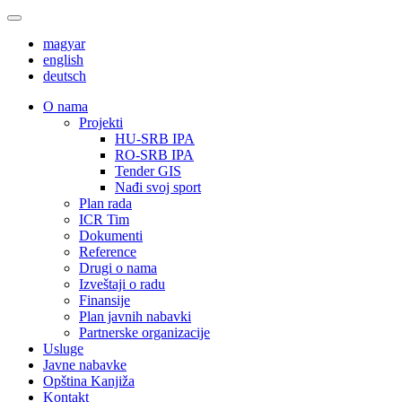
magyar
english
deutsch
О nama
Projekti
HU-SRB IPA
RO-SRB IPA
Tender GIS
Nađi svoj sport
Plan rada
ICR Tim
Dokumenti
Reference
Drugi o nama
Izveštaji o radu
Finansije
Plan javnih nabavki
Partnerske organizacije
Usluge
Javne nabavke
Opština Kanjiža
Kontakt