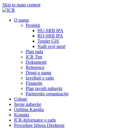
Skip to main content
О nama
Projekti
HU-SRB IPA
RO-SRB IPA
Tender GIS
Nađi svoj sport
Plan rada
ICR Tim
Dokumenti
Reference
Drugi o nama
Izveštaji o radu
Finansije
Plan javnih nabavki
Partnerske organizacije
Usluge
Javne nabavke
Opština Kanjiža
Kontakt
ICR-Informator o radu
Procedure Izbora Direktora