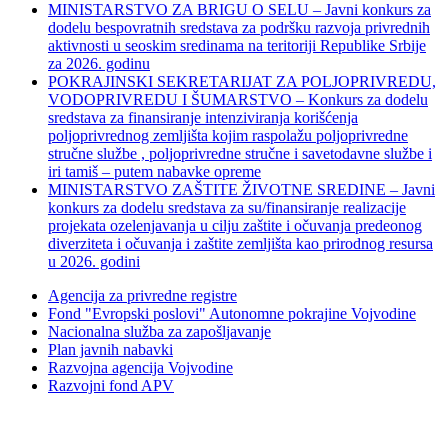
MINISTARSTVO ZA BRIGU O SELU – Javni konkurs za
dodelu bespovratnih sredstava za podršku razvoja privrednih
aktivnosti u seoskim sredinama na teritoriji Republike Srbije
za 2026. godinu
POKRAJINSKI SEKRETARIJAT ZA POLJOPRIVREDU,
VODOPRIVREDU I ŠUMARSTVO – Konkurs za dodelu
sredstava za finansiranje intenziviranja korišćenja
poljoprivrednog zemljišta kojim raspolažu poljoprivredne
stručne službe , poljoprivredne stručne i savetodavne službe i
iri tamiš ‒ putem nabavke opreme
MINISTARSTVO ZAŠTITE ŽIVOTNE SREDINE – Javni
konkurs za dodelu sredstava za su/finansiranje realizacije
projekata ozelenjavanja u cilju zaštite i očuvanja predeonog
diverziteta i očuvanja i zaštite zemljišta kao prirodnog resursa
u 2026. godini
Agencija za privredne registre
Fond "Evropski poslovi" Autonomne pokrajine Vojvodine
Nacionalna služba za zapošljavanje
Plan javnih nabavki
Razvojna agencija Vojvodine
Razvojni fond APV