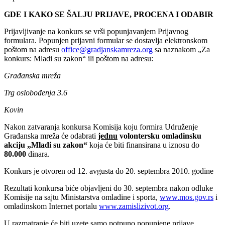
GDE I KAKO SE ŠALJU PRIJAVE,
PROCENA I ODABIR
Prijavljivanje na konkurs se vrši popunjavanjem Prijavnog
formulara. Popunjen prijavni formular se dostavlja elektronskom
poštom na adresu
office@gradjanskamreza.org
sa naznakom „Za
konkurs: Mladi su zakon“ ili poštom na adresu:
Građanska mreža
Trg oslobođenja 3.6
Kovin
Nakon zatvaranja konkursa Komisija koju formira Udruženje
Građanska mreža će odabrati
jednu
volontersku omladinsku
akciju „Mladi su zakon“
koja će biti finansirana u iznosu do
80.000
dinara.
Konkurs je otvoren od 12. avgusta do 20. septembra 2010. godine
Rezultati konkursa biće objavljeni do 30. septembra nakon odluke
Komisije na sajtu Ministarstva omladine i sporta,
www.mos.gov.rs
i
omladinskom Internet portalu
www.zamislizivot.org
.
U razmatranje će biti uzete samo potpuno popunjene prijave.