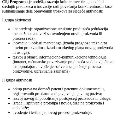
Cilj Programa
je podrška razvoju kulture investiranja malih i
srednjih preduzeća u inovacije radi povećanja konkurentnosti, kroz
sufinansiranje dela opravdanih troškova za sledeće aktivnosti:
I grupa aktivnosti
unapređenje organizacione strukture preduzeća (edukacija
menadžmenta u vezi sa uvođenjem novih proizvoda ili
procesa rada);
inovacije u oblasti marketinga (izrada prognoze tražnje za
novim proizvodima, izrada marketing plana novog proizvoda
ili usluge);
razvoj u oblasti informaciono-komunikacione tehnologije
(intranet, računarsko povezivanje preduzeća sa dobavljačima i
maloprodajom, uvođenje softvera za praćenje procesa
proizvodnje, upravljanje zalihama).
II grupa aktivnosti
otkup prava na domaći patent i patentnu dokumentaciju,
registrovanih pre datuma objavljivanja javnog poziva;
razvoj novog ili poboljšanje postojećeg proizvoda ili usluge;
izrada i ispitivanje prototipa i novog dizajna proizvoda i
ambalaže;
uvođenje i testiranje novog procesa proizvodnje;