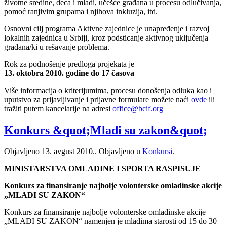
životne sredine, deca i mladi, učešće građana u procesu odlučivanja,
pomoć ranjivim grupama i njihova inkluzija, itd.
Osnovni cilj programa Aktivne zajednice je unapređenje i razvoj
lokalnih zajednica u Srbiji, kroz podsticanje aktivnog uključenja
građana/ki u rešavanje problema.
Rok za podnošenje predloga projekata je
13. oktobra 2010. godine do 17 časova
Više informacija o kriterijumima, procesu donošenja odluka kao i
uputstvo za prijavljivanje i prijavne formulare možete naći
ovde
ili
tražiti putem kancelarije na adresi
office@bcif.org
Konkurs &quot;Mladi su zakon&quot;
Objavljeno
13. avgust 2010.
. Objavljeno u
Konkursi
.
MINISTARSTVA OMLADINE I SPORTA RASPISUJE
Konkurs za finansiranje najbolje
volonterske omladinske akcije
„MLADI SU ZAKON“
Konkurs za finansiranje najbolje volonterske omladinske akcije
„MLADI SU ZAKON“ namenjen je mladima starosti od 15 do 30