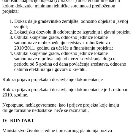
odnosno adaptacije objekta (Obrazac 1) dostavi dokumentaciju
kojom dokazuje minimum tehničke spremnosti predloženog
projekta:
Dokaz da je građevinsko zemljište, odnosno objekat u javnoj
svojini;
Lokacijsku dozvolu ili odobrenje za izgradnju i glavni projekt;
Odluku skupštine grada, odnosno jedinice lokalne
samouprave o obezbeđenju sredstava u budžetu za
2010/2011. godinu za učešće u finansiranju projekta;
Odluku skupštine grada, odnosno jedinice lokalne
samouprave o prihvatanju obaveze servisiranja duga u
periodu od 5 godina od dana povlačenja sredstava, odnosno
datuma efektuiranja ugovora o kreditu.
Rok za prijavu projekata i dostavljanje dokumentacije
Rok za prijavu projekata i dostavljanje dokumentacije je 1. oktobar
2010. godine.
Nepotpune, neblagovremene, kao i prijave projekta koje imaju
druge formalne nedostatke neće se razmatrati.
IV KONTAKT
Ministarstvo životne sredine i prostornog planiranja poziva