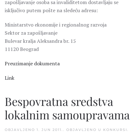
zapošljavanje osoba sa invaliditetom dostavljaju se
isključivo putem pošte na sledeću adresu:
Ministarstvo ekonomije i regionalnog razvoja
Sektor za zapošljavanje
Bulevar kralja Aleksandra br. 15
11120 Beograd
Preuzimanje dokumenta
Link
Bespovratna sredstva
lokalnim samoupravama
OBJAVLJENO
1. JUN 2011.
. OBJAVLJENO U
KONKURSI
.