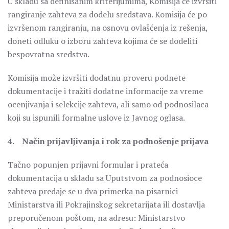
U skladu sa definisanim kriterijumima, Komisija će izvršiti
rangiranje zahteva za dodelu sredstava. Komisija će po
izvršenom rangiranju, na osnovu ovlašćenja iz rešenja,
doneti odluku o izboru zahteva kojima će se dodeliti
bespovratna sredstva.
Komisija može izvršiti dodatnu proveru podnete
dokumentacije i tražiti dodatne informacije za vreme
ocenjivanja i selekcije zahteva, ali samo od podnosilaca
koji su ispunili formalne uslove iz Javnog oglasa.
4. Način prijavljivanja i rok za podnošenje prijava
Tačno popunjen prijavni formular i prateća
dokumentacija u skladu sa Uputstvom za podnosioce
zahteva predaje se u dva primerka na pisarnici
Ministarstva ili Pokrajinskog sekretarijata ili dostavlja
preporučenom poštom, na adresu: Ministarstvo