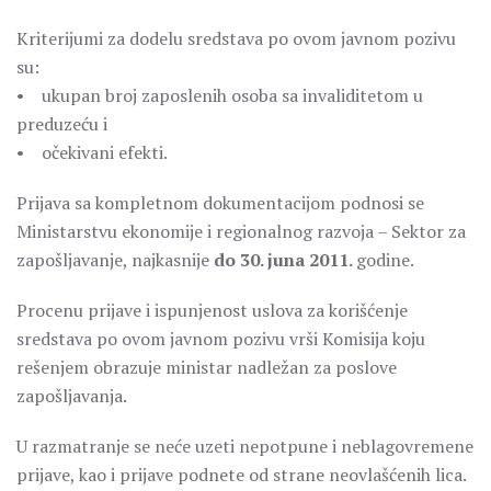
Kriterijumi za dodelu sredstava po ovom javnom pozivu
su:
• ukupan broj zaposlenih osoba sa invaliditetom u
preduzeću i
• očekivani efekti.
Prijava sa kompletnom dokumentacijom podnosi se
Ministarstvu ekonomije i regionalnog razvoja – Sektor za
zapošljavanje, najkasnije
do 30. juna 2011.
godine.
Procenu prijave i ispunjenost uslova za korišćenje
sredstava po ovom javnom pozivu vrši Komisija koju
rešenjem obrazuje ministar nadležan za poslove
zapošljavanja.
U razmatranje se neće uzeti nepotpune i neblagovremene
prijave, kao i prijave podnete od strane neovlašćenih lica.