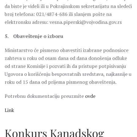
da biste je videli ili u Pokrajinskom sekretarijatu na sledeći
broj telefona: 021/4874-686 ili slanjem pošte na
elektronsku adresu: vesna.piperski@vojvodina.gov.rs
5. Obaveštenje o izboru
Ministarstvo će pismeno obavestiti izabrane podnosioce
zahteva u roku od osam dana od dana donošenja odluke
od strane Komisije i pozvati ih da pristupe potpisivanju
Ugovora o korišćenju bespovratnih sredstava, najkasnije u
roku od 15 dana od prijema pismenog obaveštenja.
Potrebnu dokumentaciju preuzmite
ovde
Link
Konkurs Kanadskog