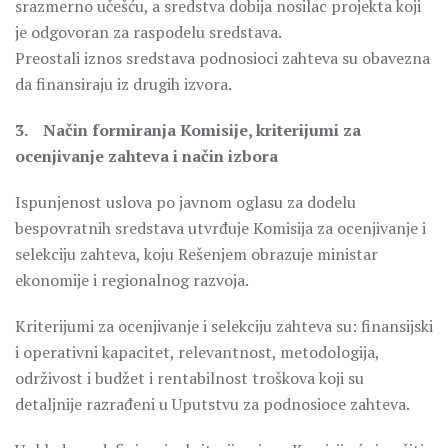
srazmerno učešću, a sredstva dobija nosilac projekta koji
je odgovoran za raspodelu sredstava.
Preostali iznos sredstava podnosioci zahteva su obavezna
da finansiraju iz drugih izvora.
3. Način formiranja Komisije, kriterijumi za
ocenjivanje zahteva i način izbora
Ispunjenost uslova po javnom oglasu za dodelu
bespovratnih sredstava utvrđuje Komisija za ocenjivanje i
selekciju zahteva, koju Rešenjem obrazuje ministar
ekonomije i regionalnog razvoja.
Kriterijumi za ocenjivanje i selekciju zahteva su: finansijski
i operativni kapacitet, relevantnost, metodologija,
održivost i budžet i rentabilnost troškova koji su
detaljnije razrađeni u Uputstvu za podnosioce zahteva.