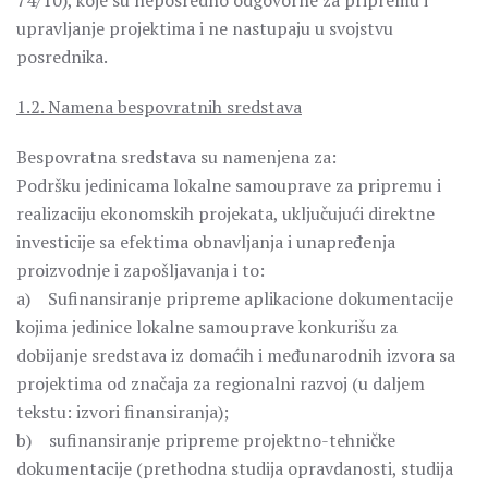
74/10), koje su neposredno odgovorne za pripremu i
upravljanje projektima i ne nastupaju u svojstvu
posrednika.
1.2. Namena bespovratnih sredstava
Bespovratna sredstava su namenjena za:
Podršku jedinicama lokalne samouprave za pripremu i
realizaciju ekonomskih projekata, uključujući direktne
investicije sa efektima obnavljanja i unapređenja
proizvodnje i zapošljavanja i to:
a) Sufinansiranje pripreme aplikacione dokumentacije
kojima jedinice lokalne samouprave konkurišu za
dobijanje sredstava iz domaćih i međunarodnih izvora sa
projektima od značaja za regionalni razvoj (u daljem
tekstu: izvori finansiranja);
b) sufinansiranje pripreme projektno-tehničke
dokumentacije (prethodna studija opravdanosti, studija