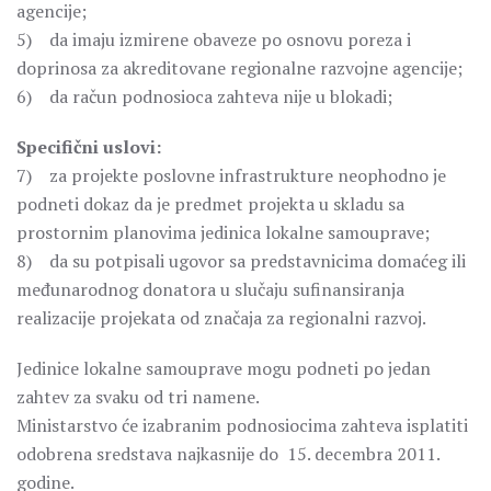
agencije;
5) da imaju izmirene obaveze po osnovu poreza i
doprinosa za akreditovane regionalne razvojne agencije;
6) da račun podnosioca zahteva nije u blokadi;
Specifični uslovi:
7) za projekte poslovne infrastrukture neophodno je
podneti dokaz da je predmet projekta u skladu sa
prostornim planovima jedinica lokalne samouprave;
8) da su potpisali ugovor sa predstavnicima domaćeg ili
međunarodnog donatora u slučaju sufinansiranja
realizacije projekata od značaja za regionalni razvoj.
Jedinice lokalne samouprave mogu podneti po jedan
zahtev za svaku od tri namene.
Ministarstvo će izabranim podnosiocima zahteva isplatiti
odobrena sredstava najkasnije do 15. decembra 2011.
godine.