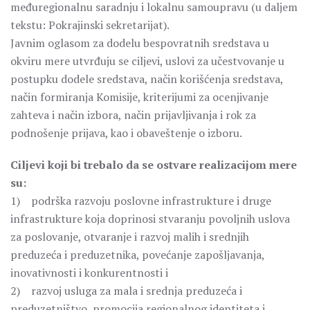
međuregionalnu saradnju i lokalnu samoupravu (u daljem
tekstu: Pokrajinski sekretarijat).
Javnim oglasom za dodelu bespovratnih sredstava u
okviru mere utvrđuju se ciljevi, uslovi za učestvovanje u
postupku dodele sredstava, način korišćenja sredstava,
način formiranja Komisije, kriterijumi za ocenjivanje
zahteva i način izbora, način prijavljivanja i rok za
podnošenje prijava, kao i obaveštenje o izboru.
Ciljevi koji bi trebalo da se ostvare realizacijom mere
su:
1) podrška razvoju poslovne infrastrukture i druge
infrastrukture koja doprinosi stvaranju povoljnih uslova
za poslovanje, otvaranje i razvoj malih i srednjih
preduzeća i preduzetnika, povećanje zapošljavanja,
inovativnosti i konkurentnosti i
2) razvoj usluga za mala i srednja preduzeća i
preduzetništvo, promocija regionalnog identiteta i