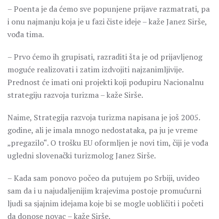
– Poenta je da ćemo sve popunjene prijave razmatrati, pa
i onu najmanju koja je u fazi čiste ideje – kaže Janez Sirše,
vođa tima.
– Prvo ćemo ih grupisati, razraditi šta je od prijavljenog
moguće realizovati i zatim izdvojiti najzanimljivije.
Prednost će imati oni projekti koji podupiru Nacionalnu
strategiju razvoja turizma – kaže Sirše.
Naime, Strategija razvoja turizma napisana je još 2005.
godine, ali je imala mnogo nedostataka, pa ju je vreme
„pregazilo“. O trošku EU oformljen je novi tim, čiji je vođa
ugledni slovenački turizmolog Janez Sirše.
– Kada sam ponovo počeo da putujem po Srbiji, uvideo
sam da i u najudaljenijim krajevima postoje promućurni
ljudi sa sjajnim idejama koje bi se mogle uobličiti i početi
da donose novac – kaže Sirše.