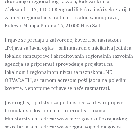
ekonomije i regionalnog razvoja, Bulevar kralja
Aleksandra 15, 11000 Beograd ili Pokrajinski sekretarijat
za međuregionalnu saradnju i lokalnu samoupravu,
Bulevar Mihajla Pupina 16, 21000 Novi Sad.
Prijave se predaju u zatvorenoj koverti sa naznakom
„Prijava za Javni oglas – sufinansiranje inicijativa jedinica
lokalne samouprave i akreditovanih regionalnih razvojnih
agencija za pripremu i sprovođenje projekata na
lokalnom i regionalnom nivou sa naznakom „NE
OTVARATI“, sa punom adresom pošiljaoca na poleđini
koverte. Nepotpune prijave se neće razmatrati.
Javni oglas, Uputstvo za podnosioce zahteva i prijavni
formular su dostupni i na Internet stranama
Ministarstva na adresi: www.merr.gov.rs i Pokrajinskog
sekretarijata na adresi: www.region.vojvodina.gov.rs.