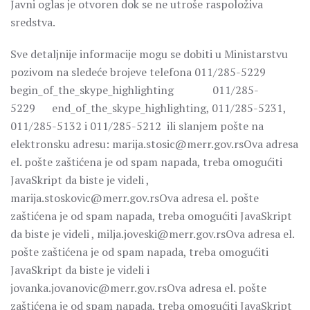
Javni oglas je otvoren dok se ne utroše raspoloživa
sredstva.
Sve detaljnije informacije mogu se dobiti u Ministarstvu
pozivom na sledeće brojeve telefona 011/285-5229
begin_of_the_skype_highlighting 011/285-
5229 end_of_the_skype_highlighting, 011/285-5231,
011/285-5132 i 011/285-5212 ili slanjem pošte na
elektronsku adresu: marija.stosic@merr.gov.rsOva adresa
el. pošte zaštićena je od spam napada, treba omogućiti
JavaSkript da biste je videli ,
marija.stoskovic@merr.gov.rsOva adresa el. pošte
zaštićena je od spam napada, treba omogućiti JavaSkript
da biste je videli , milja.joveski@merr.gov.rsOva adresa el.
pošte zaštićena je od spam napada, treba omogućiti
JavaSkript da biste je videli i
jovanka.jovanovic@merr.gov.rsOva adresa el. pošte
zaštićena je od spam napada, treba omogućiti JavaSkript