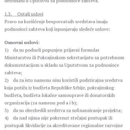
definisani u Uputstvu za podnosioce zahteva.
1.3. Ostali uslovi
Pravo na korišćenje bespovratnih sredstava imaju
podnosioci zahteva koji ispunjavaju sledeće uslove:
Osnovni uslovi:
1) da su podneli popunjen prijavni formular
Ministarstvu ili Pokrajinskom sekretarijatu sa potrebnom
dokumentacijom u skladu sa Uputstvom za podnosioce
zahteva;
2) da za istu namenu nisu koristili podsticajna sredstva
koja potiču iz budžeta Republike Srbije, pokrajinskog
budžeta, budžeta lokalne samouprave ili donatorskih
organizacija (za namenu pod a i b);
3) da su obezbedili sredstva za sufinansiranje projekta;
4) da nad njima nije pokrenut stečajni postupak ili
postupak likvidacije za akreditovane regionalne razvojne