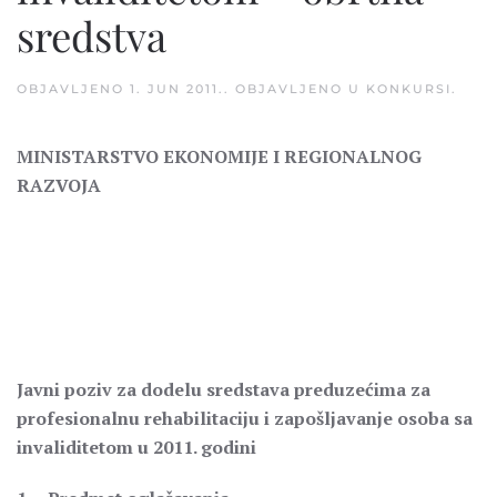
sredstva
OBJAVLJENO
1. JUN 2011.
. OBJAVLJENO U
KONKURSI
.
MINISTARSTVO EKONOMIJE I REGIONALNOG
RAZVOJA
Javni poziv za dodelu sredstava preduzećima za
profesionalnu rehabilitaciju i zapošljavanje osoba sa
invaliditetom u 2011. godini