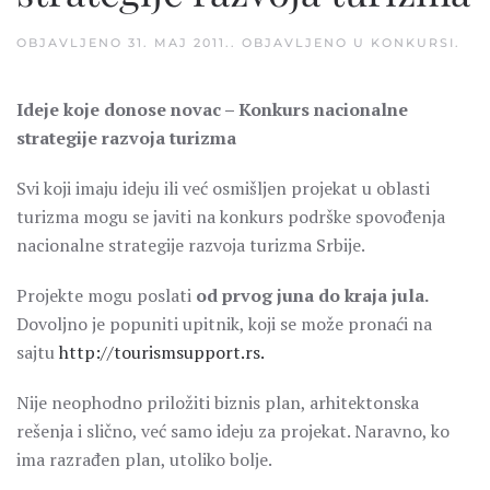
OBJAVLJENO
31. MAJ 2011.
. OBJAVLJENO U
KONKURSI
.
Ideje koje donose novac – Konkurs nacionalne
strategije razvoja turizma
Svi koji imaju ideju ili već osmišljen projekat u oblasti
turizma mogu se javiti na konkurs podrške spovođenja
nacionalne strategije razvoja turizma Srbije.
Projekte mogu poslati
od prvog juna do kraja jula.
Dovoljno je popuniti upitnik, koji se može pronaći na
sajtu
http://tourismsupport.rs.
Nije neophodno priložiti biznis plan, arhitektonska
rešenja i slično, već samo ideju za projekat. Naravno, ko
ima razrađen plan, utoliko bolje.