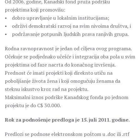
Od 2006. godine, Kanadski fond pruža podršku
projektima koji promovišu:
• dobro upravljanje u lokalnim institucijama;
• održivi demokratski razvoj na svim nivoima društva, i
• podržavanje potpunih ljudskih prava ranjivih grupa.
Rodna ravnopravnost je jedan od ciljeva ovog programa.
Očekuje se podjednako učešće i integracija oba pola u svim
projektima od faze nacrta do konačnog izvršenja.
Prednost će imati projekti koji direknto utiču na
poboljšanje života žena i koji omogućuju ženama da
steknu iskustvo kroz rad na projektu.
Maksimalni iznos podrške Kanadskog fonda po jednom
projektu je do C$ 30.000.
Rok za podnošenje predloga je 15. juli 2011. godine.
Predlozi se podnose elektronskom poštom u .doc ili .rtf