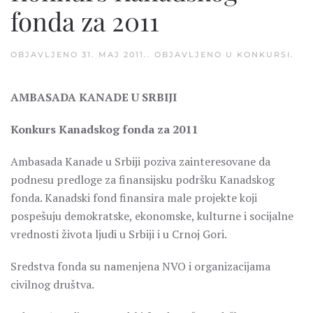
fonda za 2011
OBJAVLJENO
31. MAJ 2011.
. OBJAVLJENO U
KONKURSI
.
AMBASADA KANADE U SRBIJI
Konkurs Kanadskog fonda za 2011
Ambasada Kanade u Srbiji poziva zainteresovane da
podnesu predloge za finansijsku podršku Kanadskog
fonda. Kanadski fond finansira male projekte koji
pospešuju demokratske, ekonomske, kulturne i socijalne
vrednosti života ljudi u Srbiji i u Crnoj Gori.
Sredstva fonda su namenjena NVO i organizacijama
civilnog društva.