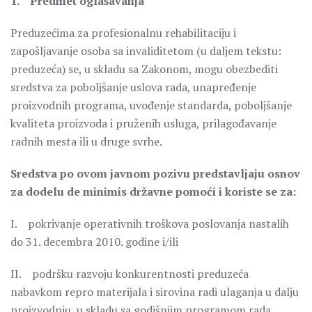
1. Predmet oglašavanja
Preduzećima za profesionalnu rehabilitaciju i
zapošljavanje osoba sa invaliditetom (u daljem tekstu:
preduzeća) se, u skladu sa Zakonom, mogu obezbediti
sredstva za poboljšanje uslova rada, unapređenje
proizvodnih programa, uvođenje standarda, poboljšanje
kvaliteta proizvoda i pruženih usluga, prilagođavanje
radnih mesta ili u druge svrhe.
Sredstva po ovom javnom pozivu predstavljaju osnov
za dodelu de minimis državne pomoći i koriste se za:
I. pokrivanje operativnih troškova poslovanja nastalih
do 31. decembra 2010. godine i/ili
II. podršku razvoju konkurentnosti preduzeća
nabavkom repro materijala i sirovina radi ulaganja u dalju
proizvodnju, u skladu sa godišnjim programom rada