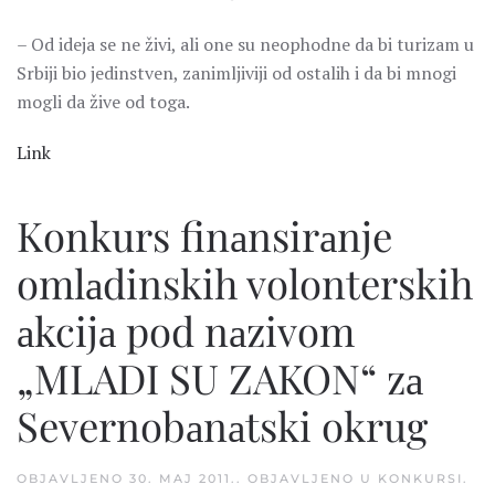
– Od ideja se ne živi, ali one su neophodne da bi turizam u
Srbiji bio jedinstven, zanimljiviji od ostalih i da bi mnogi
mogli da žive od toga.
Link
Konkurs finаnsirаnje
omlаdinskih volonterskih
аkcijа pod nаzivom
„MLADI SU ZAKON“ zа
Severnobаnаtski okrug
OBJAVLJENO
30. MAJ 2011.
. OBJAVLJENO U
KONKURSI
.