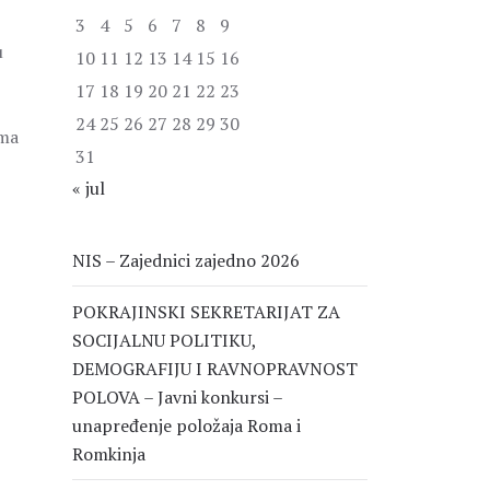
3
4
5
6
7
8
9
u
10
11
12
13
14
15
16
17
18
19
20
21
22
23
24
25
26
27
28
29
30
ima
31
« jul
NIS – Zajednici zajedno 2026
POKRAJINSKI SEKRETARIJAT ZA
SOCIJALNU POLITIKU,
DEMOGRAFIJU I RAVNOPRAVNOST
POLOVA – Javni konkursi –
unapređenje položaja Roma i
Romkinja