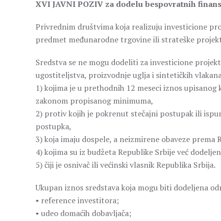
XVI JAVNI POZIV za dodelu bespovratnih finansij
Privrednim društvima koja realizuju investicione pr
predmet međunarodne trgovine ili strateške projekte
Sredstva se ne mogu dodeliti za investicione projek
ugostiteljstva, proizvodnje uglja i sintetičkih vlaka
1) kojima je u prethodnih 12 meseci iznos upisanog k
zakonom propisanog minimuma,
2) protiv kojih je pokrenut stečajni postupak ili is
postupka,
3) koja imaju dospele, a neizmirene obaveze prema Re
4) kojima su iz budžeta Republike Srbije već dodelje
5) čiji je osnivač ili većinski vlasnik Republika Srbija.
Ukupan iznos sredstava koja mogu biti dodeljena odre
• reference investitora;
• udeo domaćih dobavljača;