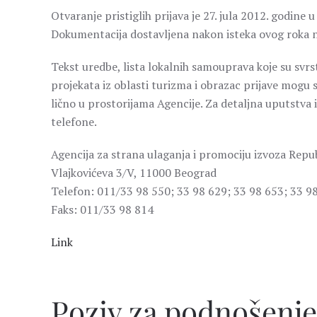
Otvaranje pristiglih prijava je 27. jula 2012. godine
Dokumentacija dostavljena nakon isteka ovog roka ne
Tekst uredbe, lista lokalnih samouprava koje su svrs
projekata iz oblasti turizma i obrazac prijave mogu 
lično u prostorijama Agencije. Za detaljna uputstva
telefone.
Agencija za strana ulaganja i promociju izvoza Repub
Vlajkovićeva 3/V, 11000 Beograd
Telefon: 011/33 98 550; 33 98 629; 33 98 653; 33 9
Faks: 011/33 98 814
Link
Poziv za podnošenje