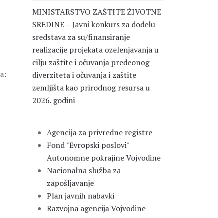
MINISTARSTVO ZAŠTITE ŽIVOTNE
SREDINE – Javni konkurs za dodelu
sredstava za su/finansiranje
realizacije projekata ozelenjavanja u
cilju zaštite i očuvanja predeonog
a:
diverziteta i očuvanja i zaštite
zemljišta kao prirodnog resursa u
2026. godini
Agencija za privredne registre
Fond "Evropski poslovi"
Autonomne pokrajine Vojvodine
Nacionalna služba za
zapošljavanje
Plan javnih nabavki
Razvojna agencija Vojvodine