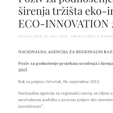
širenja tržišta eko-
ECO-INNOVATION 2
OBJAVLJENO
25. MAJ 2012.
. OBJAVLJENO U
KONK
NACIONALNA AGENCIJA ZA REGIONALNI RAZ
Poziv za podnošenje projekata uvođenja i širen
2013
Rok za prijavu: četvrtak, 06. septembar 2012.
Nacionalna agencija za regionalni razvoj, sa ciljem 
savetodavnu podršku u procesu prijave eko-inovativ
inovativnost“.