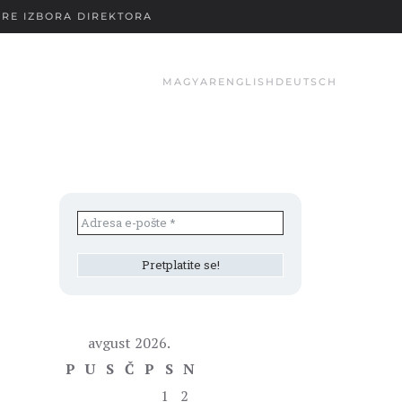
RE IZBORA DIREKTORA
MAGYAR
ENGLISH
DEUTSCH
avgust 2026.
P
U
S
Č
P
S
N
1
2