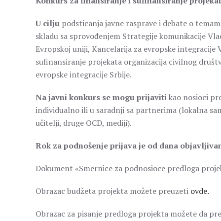
Konkurs za finansiranje i sufinansiranje projeka
U cilju
podsticanja javne rasprave i debate o temama
skladu sa sprovođenjem Strategije komunikacije Vlad
Evropskoj uniji, Kancelarija za evropske integracije 
sufinansiranje projekata organizacija civilnog društv
evropske integracije Srbije.
Na javni konkurs se mogu prijaviti
kao nosioci pro
individualno ili u saradnji sa partnerima (lokalna s
učitelji, druge OCD, mediji).
Rok za podnošenje prijava je od dana objavljivan
Dokument «Smernice za podnosioce predloga proje
Obrazac budžeta projekta možete preuzeti
ovde.
Obrazac za pisanje predloga projekta možete da p