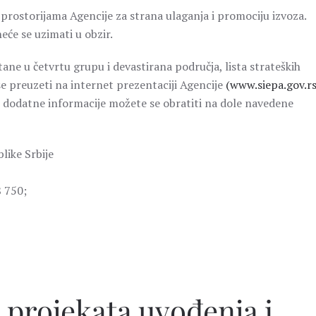
 u prostorijama Agencije za strana ulaganja i promociju izvoza.
će se uzimati u obzir.
tane u četvrtu grupu i devastirana područja, lista strateških
se preuzeti na internet prezentaciji Agencije
(www.siepa.gov.rs
 i dodatne informacije možete se obratiti na dole navedene
like Srbije
8 750;
 projekata uvođenja i