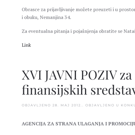
Obrasce za prijavljivanje možete preuzeti i u prosto
i obuku, Nemanjina 34.
Za eventualna pitanja i pojašnjenja obratite se Nataš
Link
XVI JAVNI POZIV za
finansijskih sredsta
OBJAVLJENO
28. MAJ 2012.
. OBJAVLJENO U
KONK
AGENCIJA ZA STRANA ULAGANJA I PROMOCIJU 