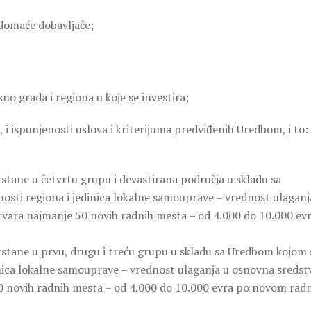
 domaće dobavljače;
sno grada i regiona u koje se investira;
 i ispunjenosti uslova i kriterijuma predviđenih Uredbom, i to:
rstane u četvrtu grupu i devastirana područja u skladu sa
nosti regiona i jedinica lokalne samouprave – vrednost ulaganj
tvara najmanje 50 novih radnih mesta – od 4.000 do 10.000 ev
rstane u prvu, drugu i treću grupu u skladu sa Uredbom kojom 
dinica lokalne samouprave – vrednost ulaganja u osnovna sredst
50 novih radnih mesta – od 4.000 do 10.000 evra po novom ra