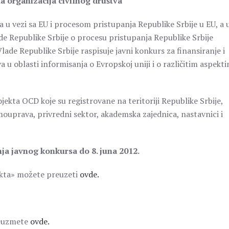
ta organizacija civilnog društva
 u vezi sa EU i procesom pristupanja Republike Srbije u EU, a 
e Republike Srbije o procesu pristupanja Republike Srbije
Vlade Republike Srbije raspisuje javni konkurs za finansiranje i
a u oblasti informisanja o Evropskoj uniji i o različitim aspekt
jekta OCD koje su registrovane na teritoriji Republike Srbije,
amouprava, privredni sektor, akademska zajednica, nastavnici i
ja javnog konkursa do 8. juna 2012.
kta» možete preuzeti
ovde.
reuzmete
ovde.