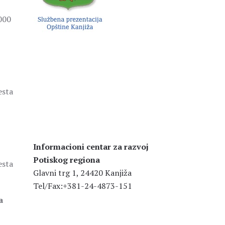
000
esta
Informacioni centar za razvoj
Potiskog regiona
esta
Glavni trg 1, 24420 Kanjiža
Tel/Fax:+381-24-4873-151
a