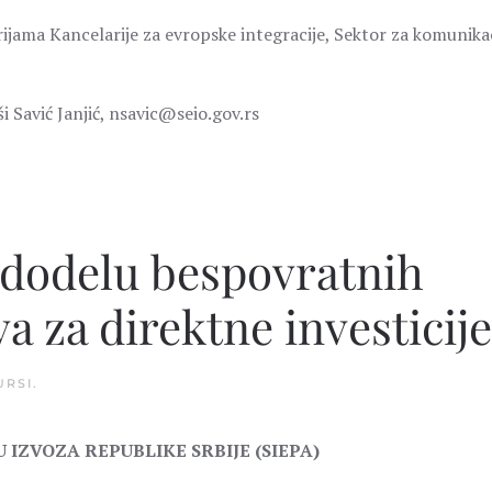
rijama Kancelarije za evropske integracije, Sektor za komunika
i Savić Janjić, nsavic@seio.gov.rs
 dodelu bespovratnih
va za direktne investicije
URSI
.
IZVOZA REPUBLIKE SRBIJE (SIEPA)