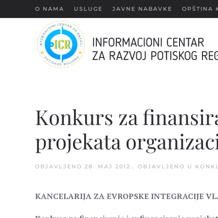
О NAMA
USLUGE
JAVNE NABAVKE
OPŠTINA 
Skip
to
main
content
Konkurs za finansira
projekata organizaci
OBJAVLJENO
28. MAJ 2012.
. OBJAVLJENO U
KONK
KANCELARIJA ZA EVROPSKE INTEGRACIJE VL