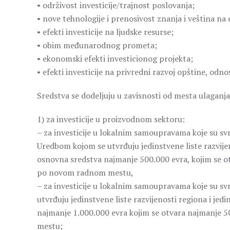
• održivost investicije/trajnost poslovanja;
• nove tehnologije i prenosivost znanja i veština na
• efekti investicije na ljudske resurse;
• obim međunarodnog prometa;
• ekonomski efekti investicionog projekta;
• efekti investicije na privredni razvoj opštine, odno
Sredstva se dodeljuju u zavisnosti od mesta ulaganja,
1) za investicije u proizvodnom sektoru:
– za investicije u lokalnim samoupravama koje su sv
Uredbom kojom se utvrđuju jedinstvene liste razvije
osnovna sredstva najmanje 500.000 evra, kojim se o
po novom radnom mestu,
– za investicije u lokalnim samoupravama koje su sv
utvrđuju jedinstvene liste razvijenosti regiona i je
najmanje 1.000.000 evra kojim se otvara najmanje 
mestu;