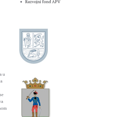
Razvojni fond APV
a u
ra
se
va
dnom