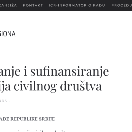
KANJIŽA
KONTAKT
ICR-INFORMATOR O RADU
PROCEDU
nje i sufinansiranje
ja civilnog društva
URSI
.
ADE REPUBLIKE SRBIJE