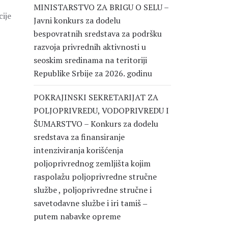
MINISTARSTVO ZA BRIGU O SELU –
cije
Javni konkurs za dodelu
bespovratnih sredstava za podršku
razvoja privrednih aktivnosti u
seoskim sredinama na teritoriji
Republike Srbije za 2026. godinu
POKRAJINSKI SEKRETARIJAT ZA
POLJOPRIVREDU, VODOPRIVREDU I
ŠUMARSTVO – Konkurs za dodelu
sredstava za finansiranje
intenziviranja korišćenja
poljoprivrednog zemljišta kojim
raspolažu poljoprivredne stručne
službe , poljoprivredne stručne i
savetodavne službe i iri tamiš ‒
putem nabavke opreme