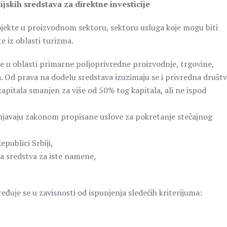
skih sredstava za direktne investicije
ojekte u proizvodnom sektoru, sektoru usluga koje mogu biti
 iz oblasti turizma.
te u oblasti primarne poljoprivredne proizvodnje, trgovine,
na. Od prava na dodelu sredstava izuzimaju se i privredna društv
apitala smanjen za više od 50% tog kapitala, ali ne ispod
punjavaju zakonom propisane uslove za pokretanje stečajnog
publici Srbiji,
na sredstva za iste namene,
đuje se u zavisnosti od ispunjenja sledećih kriterijuma: