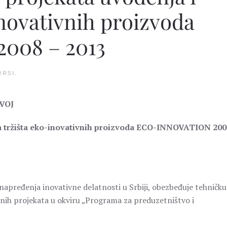
inovativnih proizvoda
008 – 2013
URSI
.
VOJ
ja tržišta eko-inovativnih proizvoda ECO-INNOVATION 200
unapređenja inovativne delatnosti u Srbiji, obezbeđuje tehničku 
nih projekata u okviru „Programa za preduzetništvo i