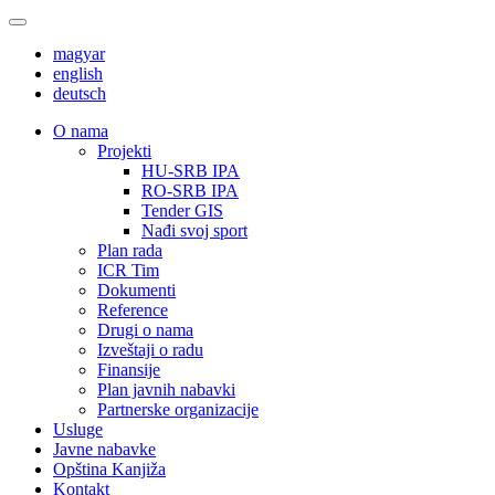
magyar
english
deutsch
О nama
Projekti
HU-SRB IPA
RO-SRB IPA
Tender GIS
Nađi svoj sport
Plan rada
ICR Tim
Dokumenti
Reference
Drugi o nama
Izveštaji o radu
Finansije
Plan javnih nabavki
Partnerske organizacije
Usluge
Javne nabavke
Opština Kanjiža
Kontakt