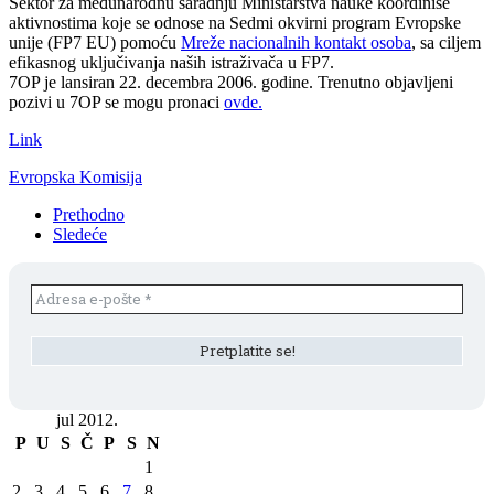
Sektor za međunarodnu saradnju Ministarstva nauke koordiniše
aktivnostima koje se odnose na Sedmi okvirni program Evropske
unije (FP7 EU) pomoću
Mreže nacionalnih kontakt osoba
, sa ciljem
efikasnog uključivanja naših istraživača u FP7.
7OP je lansiran 22. decembra 2006. godine. Trenutno objavljeni
pozivi u 7OP se mogu pronaci
ovde.
Link
Evropska Komisija
Prethodno
Sledeće
jul 2012.
P
U
S
Č
P
S
N
1
2
3
4
5
6
7
8