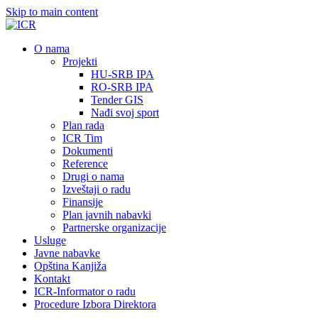
Skip to main content
О nama
Projekti
HU-SRB IPA
RO-SRB IPA
Tender GIS
Nađi svoj sport
Plan rada
ICR Tim
Dokumenti
Reference
Drugi o nama
Izveštaji o radu
Finansije
Plan javnih nabavki
Partnerske organizacije
Usluge
Javne nabavke
Opština Kanjiža
Kontakt
ICR-Informator o radu
Procedure Izbora Direktora