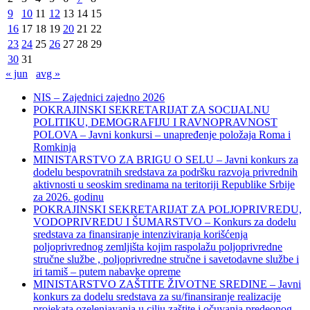
9
10
11
12
13
14
15
16
17
18
19
20
21
22
23
24
25
26
27
28
29
30
31
« jun
avg »
NIS – Zajednici zajedno 2026
POKRAJINSKI SEKRETARIJAT ZA SOCIJALNU
POLITIKU, DEMOGRAFIJU I RAVNOPRAVNOST
POLOVA – Javni konkursi – unapređenje položaja Roma i
Romkinja
MINISTARSTVO ZA BRIGU O SELU – Javni konkurs za
dodelu bespovratnih sredstava za podršku razvoja privrednih
aktivnosti u seoskim sredinama na teritoriji Republike Srbije
za 2026. godinu
POKRAJINSKI SEKRETARIJAT ZA POLJOPRIVREDU,
VODOPRIVREDU I ŠUMARSTVO – Konkurs za dodelu
sredstava za finansiranje intenziviranja korišćenja
poljoprivrednog zemljišta kojim raspolažu poljoprivredne
stručne službe , poljoprivredne stručne i savetodavne službe i
iri tamiš ‒ putem nabavke opreme
MINISTARSTVO ZAŠTITE ŽIVOTNE SREDINE – Javni
konkurs za dodelu sredstava za su/finansiranje realizacije
projekata ozelenjavanja u cilju zaštite i očuvanja predeonog