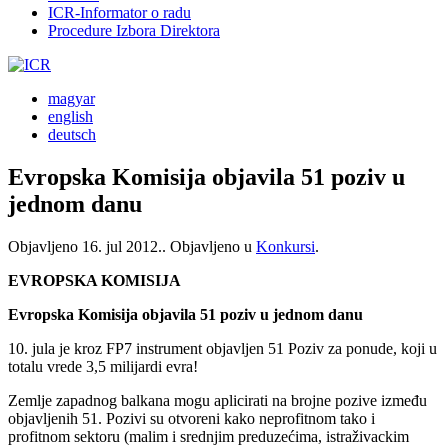
ICR-Informator o radu
Procedure Izbora Direktora
magyar
english
deutsch
Evropska Komisija objavila 51 poziv u
jednom danu
Objavljeno
16. jul 2012.
. Objavljeno u
Konkursi
.
EVROPSKA KOMISIJA
Evropska Komisija objavila 51 poziv u jednom danu
10. jula je kroz FP7 instrument objavljen 51 Poziv za ponude, koji u
totalu vrede 3,5 milijardi evra!
Zemlje zapadnog balkana mogu aplicirati na brojne pozive između
objavljenih 51. Pozivi su otvoreni kako neprofitnom tako i
profitnom sektoru (malim i srednjim preduzećima, istraživackim