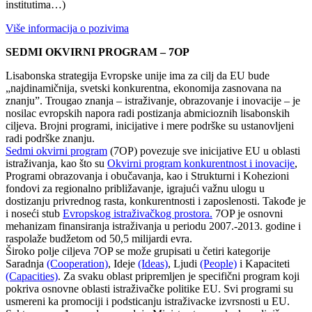
institutima…)
Više informacija o pozivima
SEDMI OKVIRNI PROGRAM – 7OP
Lisabonska strategija Evropske unije ima za cilj da EU bude
„najdinamičnija, svetski konkurentna, ekonomija zasnovana na
znanju”. Trougao znanja – istraživanje, obrazovanje i inovacije – je
nosilac evropskih napora radi postizanja abmicioznih lisabonskih
ciljeva. Brojni programi, inicijative i mere podrške su ustanovljeni
radi podrške znanju.
Sedmi okvirni program
(7OP) povezuje sve inicijative EU u oblasti
istraživanja, kao što su
Okvirni program konkurentnost i inovacije
,
Programi obrazovanja i obučavanja, kao i Strukturni i Kohezioni
fondovi za regionalno približavanje, igrajući važnu ulogu u
dostizanju privrednog rasta, konkurentnosti i zaposlenosti. Takođe je
i noseći stub
Evropskog istraživačkog prostora.
7OP je osnovni
mehanizam finansiranja istraživanja u periodu 2007.-2013. godine i
raspolaže budžetom od 50,5 milijardi evra.
Široko polje ciljeva 7OP se može grupisati u četiri kategorije
Saradnja
(Cooperation)
, Ideje
(Ideas)
, Ljudi
(People)
i Kapaciteti
(Capacities)
. Za svaku oblast pripremljen je specifični program koji
pokriva osnovne oblasti istraživačke politike EU. Svi programi su
usmereni ka promociji i podsticanju istraživacke izvrsnosti u EU.