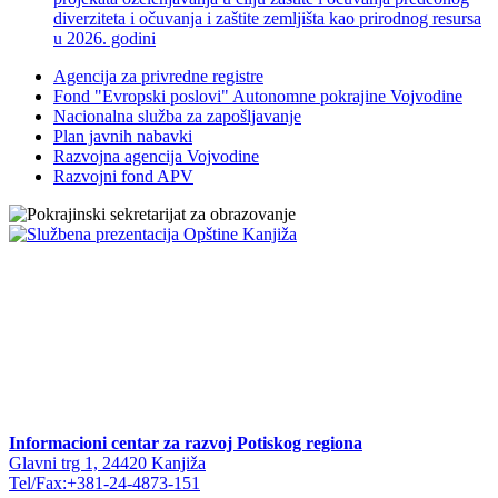
diverziteta i očuvanja i zaštite zemljišta kao prirodnog resursa
u 2026. godini
Agencija za privredne registre
Fond "Evropski poslovi" Autonomne pokrajine Vojvodine
Nacionalna služba za zapošljavanje
Plan javnih nabavki
Razvojna agencija Vojvodine
Razvojni fond APV
Informacioni centar za razvoj Potiskog regiona
Glavni trg 1, 24420 Kanjiža
Tel/Fax:+381-24-4873-151