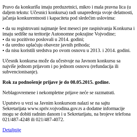
Pravo da konkurišu imaju preduzetnici, mikro i mala pravna lica (u
daljem tekstu: Učesnici konkursa) radi unapređenja svoje delatnosti,
jačanja konkurentnosti i kapaciteta pod sledećim uslovima:
• da su registrovani najmanje šest meseci pre raspisivanja Konkursa i
imaju sedište na teritorije Autonomne pokrajine Vojvodine;
• da su pozitivno poslovali u 2014. godini;
• da uredno uplaćuju obaveze javnih prihoda;
• da nisu koristili sredstva po ovom osnovu u 2013. i 2014. godini.
Učesnik konkursa može da učestvuje na Javnom konkursu sa
najviše jednom prijavom i po jednom osnovu (refundacija ili
subvencionisanje).
Rok za podnošenje prijave je do 08.05.2015. godine.
Neblagovremene i nekompletne prijave neće se razmatrati.
Uputstvo u vezi sa Javnim konkursom nalazi se na sajtu
Sekretarijata www.spriv.vojvodina.gov.rs a dodatne informacije
mogu se dobiti radnim danom i u Sekretarijatu, na brojeve telefona
021/487-4248 ili 021/487-4072.
Detaljnije