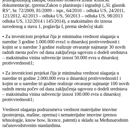
dokumentacije, (prema:Zakon o planiranju i izgradnji („Sl. glasnik
RS“, br. 72/2009, 81/2009 – ispr., 64/2010 – odluka US, 24/2011,
121/2012, 42/2013 – odluka US, 50/2013 – odluka US, 98/2013
odluka US, 132/2014 i 145/2014), a maksimalno do iznosa
navedenog u stavu 1, poglavlja I, prema sledećoj skali:
• Za investicioni projekat čija je minimalna vrednost ulaganja u
naredne 3 godine 1.000.000 evra1 u dinarskoj protivvrednosti i
kojim se u naredne 3 godine realizuje otvaranje najmanje 30 novih
radnih mesta počev od dana zaključenja ugovora o dodeli sredstava
– maksimalna visina subvencije iznosi 50.000 evra u dinarskoj
protivvrednosti1;
• Za investicioni projekat čija je minimalna vrednost ulaganja u
naredne tri godine 2.000.000 evra u dinarskoj protivvrednosti1 i
kojim se u naredne tri godine realizuje otvaranje najmanje 100 novih
radnih mesta počev od dana zaključenja ugovora o dodeli sredstava
– maksimalna visina subvencije iznosi 100.000 evra u dinarskoj
protivvrednosti1;
Vrednost ulaganja podrazumeva vrednost materijalne imovine
(postrojenja, mašine, oprema) i nematerijalne imovine (prenos
tehnologije, know how, licence, patenti) u skladu sa Međunarodnim
računovodstvenim standardima.