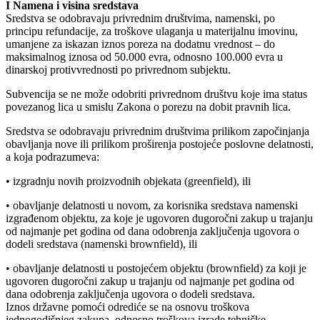
I Namena i visina sredstava
Sredstva se odobravaju privrednim društvima, namenski, po
principu refundacije, za troškove ulaganja u materijalnu imovinu,
umanjene za iskazan iznos poreza na dodatnu vrednost – do
maksimalnog iznosa od 50.000 evra, odnosno 100.000 evra u
dinarskoj protivvrednosti po privrednom subjektu.
Subvencija se ne može odobriti privrednom društvu koje ima status
povezanog lica u smislu Zakona o porezu na dobit pravnih lica.
Sredstva se odobravaju privrednim društvima prilikom započinjanja
obavljanja nove ili prilikom proširenja postojeće poslovne delatnosti,
a koja podrazumeva:
• izgradnju novih proizvodnih objekata (greenfield), ili
• obavljanje delatnosti u novom, za korisnika sredstava namenski
izgrađenom objektu, za koje je ugovoren dugoročni zakup u trajanju
od najmanje pet godina od dana odobrenja zaključenja ugovora o
dodeli sredstava (namenski brownfield), ili
• obavljanje delatnosti u postojećem objektu (brownfield) za koji je
ugovoren dugoročni zakup u trajanju od najmanje pet godina od
dana odobrenja zaključenja ugovora o dodeli sredstava.
Iznos državne pomoći odrediće se na osnovu troškova
jednogodišnjeg zakupa, odnosno troškova izrade tehničke