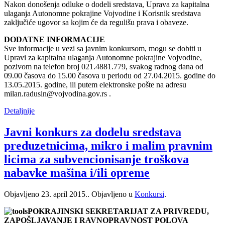
Nakon donošenja odluke o dodeli sredstava, Uprava za kapitalna
ulaganja Autonomne pokrajine Vojvodine i Korisnik sredstava
zaključiće ugovor sa kojim će da regulišu prava i obaveze.
DODATNE INFORMACIJE
Sve informacije u vezi sa javnim konkursom, mogu se dobiti u
Upravi za kapitalna ulaganja Autonomne pokrajine Vojvodine,
pozivom na telefon broj 021.4881.779, svakog radnog dana od
09.00 časova do 15.00 časova u periodu od 27.04.2015. godine do
13.05.2015. godine, ili putem elektronske pošte na adresu
milan.radusin@vojvodina.gov.rs .
Detaljnije
Javni konkurs za dodelu sredstava
preduzetnicima, mikro i malim pravnim
licima za subvencionisanje troškova
nabavke mašina i/ili opreme
Objavljeno
23. april 2015.
. Objavljeno u
Konkursi
.
POKRAJINSKI SEKRETARIJAT ZA PRIVREDU,
ZAPOŠLJAVANJE I RAVNOPRAVNOST POLOVA