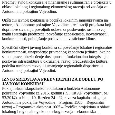
Predmet
javnog konkursa je finansiranje i sufinansiranje projekata u
oblasti lokalnog i regionalnog ekonomskog razvoja od značaja za
Autonomnu pokrajinu Vojvodinu.
Opšti cilj
javnog konkursa je podrška lokalnim samoupravama na
teritoriji Autonomne pokrajine Vojvodine u realizaciji projekata koji
doprinose stvaranju povoljnih uslova za poslovanje, rast i razvoj
malih i srednjih preduzeća, povećanje zaposlenosti, inovativnosti i
konkurentnosti, poboljšanje poslovne i investicione klime.
Specifični ciljevi
javnog konkursa su povećanje lokalne i regionalne
konkurentnosti, unapređenje privrednog kapaciteta jedinica lokalne
samouprave, obezbeđenje dostupnosti i funkcionalno integrisanje
poslovne infrastrukture u okruženje, razvoj preduzetničke kulture,
podrška ruralnom razvoju i smanjenje regionalnih dispariteta u
Autonomnoj pokrajini Vojvodini.
IZNOS SREDSTAVA PREDVIĐENIH ZA DODELU PO
JAVNOM KONKURSU
Pokrajinskom skupštinskom odlukom o budžetu Autonomne
pokrajine Vojvodine za 2015. godinu („Sl. list AP Vojvodine“, br.
53/2014), u članu 10, Razdeo 24 – Uprava za kapitalna ulaganja
Autonomne pokrajine Vojvodine – Program 1505 – Regionalni
razvoj – Programska aktivnost 1005 – Podrška projektima u oblasti
lokalnog i regionalnog ekonomskog razvoja – ekonomska