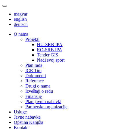
magyar
english
deutsch
О nama
Projekti
HU-SRB IPA
RO-SRB IPA
Tender GIS
Nađi svoj sport
Plan rada
ICR Tim
Dokumenti
Reference
Drugi o nama
Izveštaji o radu
Finansije
Plan javnih nabavki
Partnerske organizacije
Usluge
Javne nabavke
Opština Kanjiža
Kontakt