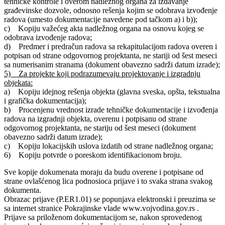
tehničke kontrole i overom nadležnog organa za izdavanje
građevinske dozvole, odnosno rešenja kojim se odobrava izvođenje
radova (umesto dokumentacije navedene pod tačkom a) i b));
c) Kopiju važećeg akta nadležnog organa na osnovu kojeg se
odobrava izvođenje radova;
d) Predmer i predračun radova sa rekapitulacijom radova overen i
potpisan od strane odgovornog projektanta, ne stariji od šest meseci
sa numerisanim stranama (dokument obavezno sadrži datum izrade);
5) Za projekte koji podrazumevaju projektovanje i izgradnju
objekata:
a) Kopiju idejnog rešenja objekta (glavna sveska, opšta, tekstualna
i grafička dokumentacija);
b) Procenjenu vrednost izrade tehničke dokumentacije i izvođenja
radova na izgradnji objekta, overenu i potpisanu od strane
odgovornog projektanta, ne stariju od šest meseci (dokument
obavezno sadrži datum izrade);
c) Kopiju lokacijskih uslova izdatih od strane nadležnog organa;
6) Kopiju potvrde o poreskom identifikacionom broju.
Sve kopije dokumenata moraju da budu overene i potpisane od
strane ovlašćenog lica podnosioca prijave i to svaka strana svakog
dokumenta.
Obrazac prijave (P.ER1.01) se popunjava elektronski i preuzima se
sa internet stranice Pokrajinske vlade www.vojvodina.gov.rs .
Prijave sa priloženom dokumentacijom se, nakon sprovedenog