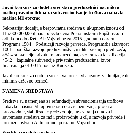
Javni konkurs za dodelu sredstava preduzetnicima, mikro i
malim pravnim licima za subvencionisanje troškova nabavke
mašina i/ili opreme
Sekretarijat dodeljuje bespovratna sredstva u ukupnom iznosu od
115.000.000,00 dinara, obezbeđena Pokrajinskom skupštinskom
odlukom o budžetu AP Vojvodine za 2015. godinu u okviru
Programa 1504 – Podsticaji razvoju privrede, Programska aktivnost
1001 –podrška razvoju preduzetništva, malih i srednjih preduzeća,
454 – subvencije privatnim preduzećima, ekonomska klasifikacija
4542 – kapitalne subvencije privatnim preduzećima, izvor
finansiranja 01 00 Prihodi iz Budžeta.
Javni konkurs za dodelu sredstava predstavlja osnov za dobijanje de
minimis državne pomoći.
NAMENA SREDSTAVA
Sredstva su namenjena za refundaciju/subvencionisanja troškova
nabavke mašina i/ili opreme radi osavremenjivanja procesa
proizvodnje, stabilizacije proizvodnje, investiranja u nova i
savremena stredstva za rad i proizvodnju u cilju razvoja privrede i
preduzetništva u Autonomnoj pokrajini Vojvodini.
Sredstva se odobravaju za: