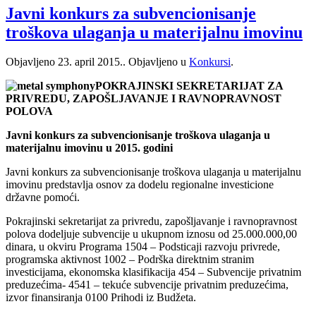
Javni konkurs za subvencionisanje
troškova ulaganja u materijalnu imovinu
Objavljeno
23. april 2015.
. Objavljeno u
Konkursi
.
POKRAJINSKI SEKRETARIJAT ZA
PRIVREDU, ZAPOŠLJAVANJE I RAVNOPRAVNOST
POLOVA
Javni konkurs za subvencionisanje troškova ulaganja u
materijalnu imovinu u 2015. godini
Javni konkurs za subvencionisanje troškova ulaganja u materijalnu
imovinu predstavlja osnov za dodelu regionalne investicione
državne pomoći.
Pokrajinski sekretarijat za privredu, zapošljavanje i ravnopravnost
polova dodeljuje subvencije u ukupnom iznosu od 25.000.000,00
dinara, u okviru Programa 1504 – Podsticaji razvoju privrede,
programska aktivnost 1002 – Podrška direktnim stranim
investicijama, ekonomska klasifikacija 454 – Subvencije privatnim
preduzećima- 4541 – tekuće subvencije privatnim preduzećima,
izvor finansiranja 0100 Prihodi iz Budžeta.