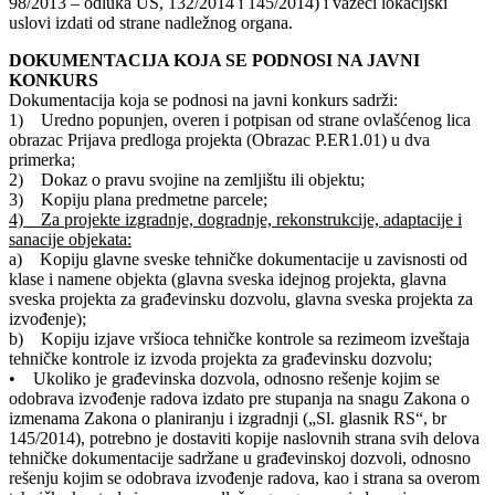
98/2013 – odluka US, 132/2014 i 145/2014) i važeći lokacijski
uslovi izdati od strane nadležnog organa.
DOKUMENTACIJA KOJA SE PODNOSI NA JAVNI
KONKURS
Dokumentacija koja se podnosi na javni konkurs sadrži:
1) Uredno popunjen, overen i potpisan od strane ovlašćenog lica
obrazac Prijava predloga projekta (Obrazac P.ER1.01) u dva
primerka;
2) Dokaz o pravu svojine na zemljištu ili objektu;
3) Kopiju plana predmetne parcele;
4) Za projekte izgradnje, dogradnje, rekonstrukcije, adaptacije i
sanacije objekata:
a) Kopiju glavne sveske tehničke dokumentacije u zavisnosti od
klase i namene objekta (glavna sveska idejnog projekta, glavna
sveska projekta za građevinsku dozvolu, glavna sveska projekta za
izvođenje);
b) Kopiju izjave vršioca tehničke kontrole sa rezimeom izveštaja
tehničke kontrole iz izvoda projekta za građevinsku dozvolu;
• Ukoliko je građevinska dozvola, odnosno rešenje kojim se
odobrava izvođenje radova izdato pre stupanja na snagu Zakona o
izmenama Zakona o planiranju i izgradnji („Sl. glasnik RS“, br
145/2014), potrebno je dostaviti kopije naslovnih strana svih delova
tehničke dokumentacije sadržane u građevinskoj dozvoli, odnosno
rešenju kojim se odobrava izvođenje radova, kao i strana sa overom