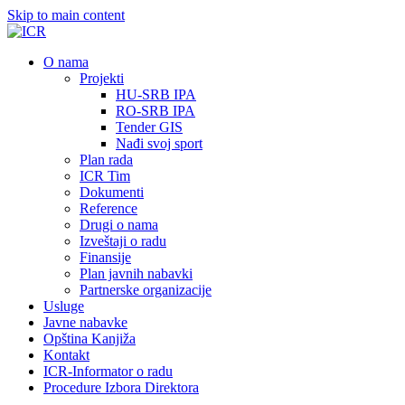
Skip to main content
О nama
Projekti
HU-SRB IPA
RO-SRB IPA
Tender GIS
Nađi svoj sport
Plan rada
ICR Tim
Dokumenti
Reference
Drugi o nama
Izveštaji o radu
Finansije
Plan javnih nabavki
Partnerske organizacije
Usluge
Javne nabavke
Opština Kanjiža
Kontakt
ICR-Informator o radu
Procedure Izbora Direktora