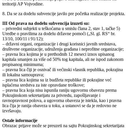
teritoriji AP Vojvodine.
8. Da se za dodelu subvencije javilo pre početka realizacije projekta.
III Od prava na dodelu subvencija izuzeti su:
– privredni subjekti u teškoćama u smislu člana 2, stav 1, tačke 5)
Uredbe o pravilima za dodelu državne pomoći („Sl. gl. RS“ br.
13/10, 100/11 i 91/12);
– državni organi, organizacije i drugi korisnici javnih sredstava,
društvene organizacije, udruženja građana i neprofitne organizacije;
– pravna lica kojima je u prethodnih 12 meseci iznos upisanog
kapitala smanjen za više od 50% tog kapitala, ali ne ispod zakonom
propisanog minimuma;
– pravna lica čiji je osnivač ili većinski vlasnik republika, pokrajina
ili lokalna samouprava;
– pravna lica kojima su iz budžeta republike ili pokrajine već
isplaćena sredstva za iste opravdane troškove;
– pravna lica koja nisu ispunila raniju ugovornu obavezu prema
Pokrajinskom sekretarijatu za privredu, zapošljavanje i
ravnopravnost polova, a ugovorna obaveza je istekla, kao i pravna
lica čija je ranija obaveza u toku, a ustanovi se da je redovno ne
izvršavaju.
Ostale informacije
Obrazac prijave može se preuzeti na sajtu Pokrajinskog sekretarijata