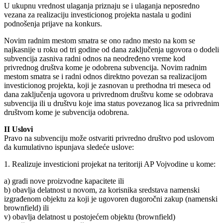
U ukupnu vrednost ulaganja priznaju se i ulaganja neposredno
vezana za realizaciju investicionog projekta nastala u godini
podnošenja prijave na konkurs.
Novim radnim mestom smatra se ono radno mesto na kom se
najkasnije u roku od tri godine od dana zaključenja ugovora o dodeli
subvencija zasniva radni odnos na neodređeno vreme kod
privrednog društva kome je odobrena subvencija. Novim radnim
mestom smatra se i radni odnos direktno povezan sa realizacijom
investicionog projekta, koji je zasnovan u prethodna tri meseca od
dana zaključenja ugovora u privrednom društvu kome se odobrava
subvencija ili u društvu koje ima status povezanog lica sa privrednim
društvom kome je subvencija odobrena.
II Uslovi
Pravo na subvenciju može ostvariti privredno društvo pod uslovom
da kumulativno ispunjava sledeće uslove:
1. Realizuje investicioni projekat na teritoriji AP Vojvodine u kome:
a) gradi nove proizvodne kapacitete ili
b) obavlja delatnost u novom, za korisnika sredstava namenski
izgrađenom objektu za koji je ugovoren dugoročni zakup (namenski
brownfield) ili
v) obavlja delatnost u postojećem objektu (brownfield)