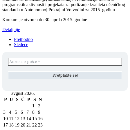
programskih aktivnosti i projekata za podizanje kvaliteta učeničkog
standarda u Autonomnoj Pokrajini Vojvodini za 2015. godinu.
Konkurs je otvoren do 30. aprila 2015. godine
Detaljnije
Prethodno
Sledeće
avgust 2026.
P
U
S
Č
P
S
N
1
2
3
4
5
6
7
8
9
10
11
12
13
14
15
16
17
18
19
20
21
22
23