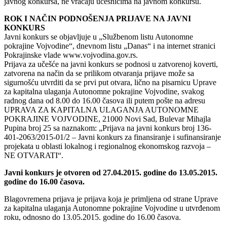
javnog konkursa, ne vraćaju učesnicima na javnom konkursu.
ROK I NAČIN PODNOŠENJA PRIJAVE NA JAVNI
KONKURS
Javni konkurs se objavljuje u „Službenom listu Autonomne
pokrajine Vojvodine“, dnevnom listu „Danas“ i na internet stranici
Pokrajinske vlade www.vojvodina.gov.rs.
Prijava za učešće na javni konkurs se podnosi u zatvorenoj koverti,
zatvorena na način da se prilikom otvaranja prijave može sa
sigurnošću utvrditi da se prvi put otvara, lično na pisarnicu Uprave
za kapitalna ulaganja Autonomne pokrajine Vojvodine, svakog
radnog dana od 8.00 do 16.00 časova ili putem pošte na adresu
UPRAVA ZA KAPITALNA ULAGANJA AUTONOMNE
POKRAJINE VOJVODINE, 21000 Novi Sad, Bulevar Mihajla
Pupina broj 25 sa naznakom: „Prijava na javni konkurs broj 136-
401-2063/2015-01/2 – Javni konkurs za finansiranje i sufinansiranje
projekata u oblasti lokalnog i regionalnog ekonomskog razvoja –
NE OTVARATI“.
Javni konkurs je otvoren od 27.04.2015. godine do 13.05.2015.
godine do 16.00 časova.
Blagovremena prijava je prijava koja je primljena od strane Uprave
za kapitalna ulaganja Autonomne pokrajine Vojvodine u utvrđenom
roku, odnosno do 13.05.2015. godine do 16.00 časova.