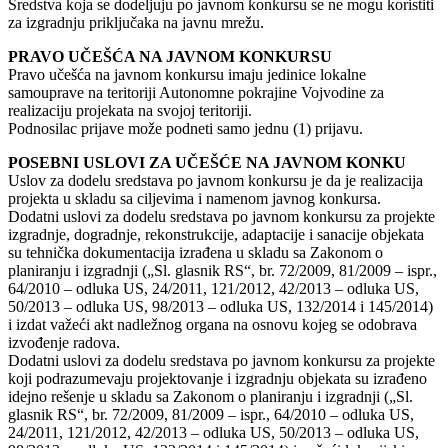
Sredstva koja se dodeljuju po javnom konkursu se ne mogu koristiti
za izgradnju priključaka na javnu mrežu.
PRAVO UČEŠĆA NA JAVNOM KONKURSU
Pravo učešća na javnom konkursu imaju jedinice lokalne
samouprave na teritoriji Autonomne pokrajine Vojvodine za
realizaciju projekata na svojoj teritoriji.
Podnosilac prijave može podneti samo jednu (1) prijavu.
POSEBNI USLOVI ZA UČEŠĆE NA JAVNOM KONKU
Uslov za dodelu sredstava po javnom konkursu je da je realizacija
projekta u skladu sa ciljevima i namenom javnog konkursa.
Dodatni uslovi za dodelu sredstava po javnom konkursu za projekte
izgradnje, dogradnje, rekonstrukcije, adaptacije i sanacije objekata
su tehnička dokumentacija izrađena u skladu sa Zakonom o
planiranju i izgradnji („Sl. glasnik RS“, br. 72/2009, 81/2009 – ispr.,
64/2010 – odluka US, 24/2011, 121/2012, 42/2013 – odluka US,
50/2013 – odluka US, 98/2013 – odluka US, 132/2014 i 145/2014)
i izdat važeći akt nadležnog organa na osnovu kojeg se odobrava
izvođenje radova.
Dodatni uslovi za dodelu sredstava po javnom konkursu za projekte
koji podrazumevaju projektovanje i izgradnju objekata su izrađeno
idejno rešenje u skladu sa Zakonom o planiranju i izgradnji („Sl.
glasnik RS“, br. 72/2009, 81/2009 – ispr., 64/2010 – odluka US,
24/2011, 121/2012, 42/2013 – odluka US, 50/2013 – odluka US,