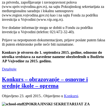
za privredu, zapošljavanje i ravnopravnost polova
(www.spriv.vojvodina.gov.rs), na sajtu Pokrajinskog sekretarijata za
međuregionalnu saradnju i lokalnu samoupravu
(www.region.vojvodina.gov.rs) kao i na sajtu Fonda za podršku
investicija u Vojvodini (www.vip.org.rs).
Sve dodatne informacije mogu se dobiti u Fondu za podršku
investicija u Vojvodini (telefon: 021/472-32-40).
Prijave sa nepotpunom dokumentacijom, prijave poslate putem faksa
ili putem elektronske pošte neće biti razmatrane.
Konkurs je otvoren do 1. septembra 2015. godine, odnosno do
utroška sredstava za navedene namene obezbeđenih u Budžetu
AP Vojvodine za 2015. godinu.
Detaljnije
Konkurs – obrazovanje – osnovne i
srednјe škole – oprema
Objavljeno
23. april 2015.
. Objavljeno u
Konkursi
.
POKRAJINSKI SEKRETARIJAT ZA