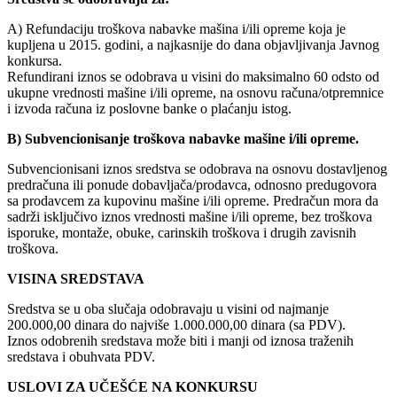
A) Refundaciju troškova nabavke mašina i/ili opreme koja je
kupljena u 2015. godini, a najkasnije do dana objavljivanja Javnog
konkursa.
Refundirani iznos se odobrava u visini do maksimalno 60 odsto od
ukupne vrednosti mašine i/ili opreme, na osnovu računa/otpremnice
i izvoda računa iz poslovne banke o plaćanju istog.
B) Subvencionisanje troškova nabavke mašine i/ili opreme.
Subvencionisani iznos sredstva se odobrava na osnovu dostavljenog
predračuna ili ponude dobavljača/prodavca, odnosno predugovora
sa prodavcem za kupovinu mašine i/ili opreme. Predračun mora da
sadrži isključivo iznos vrednosti mašine i/ili opreme, bez troškova
isporuke, montaže, obuke, carinskih troškova i drugih zavisnih
troškova.
VISINA SREDSTAVA
Sredstva se u oba slučaja odobravaju u visini od najmanje
200.000,00 dinara do najviše 1.000.000,00 dinara (sa PDV).
Iznos odobrenih sredstava može biti i manji od iznosa traženih
sredstava i obuhvata PDV.
USLOVI ZA UČEŠĆE NA KONKURSU