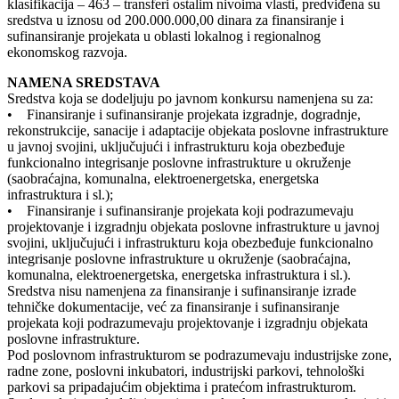
klasifikacija – 463 – transferi ostalim nivoima vlasti, predviđena su
sredstva u iznosu od 200.000.000,00 dinara za finansiranje i
sufinansiranje projekata u oblasti lokalnog i regionalnog
ekonomskog razvoja.
NAMENA SREDSTAVA
Sredstva koja se dodeljuju po javnom konkursu namenjena su za:
• Finansiranje i sufinansiranje projekata izgradnje, dogradnje,
rekonstrukcije, sanacije i adaptacije objekata poslovne infrastrukture
u javnoj svojini, uključujući i infrastrukturu koja obezbeđuje
funkcionalno integrisanje poslovne infrastrukture u okruženje
(saobraćajna, komunalna, elektroenergetska, energetska
infrastruktura i sl.);
• Finansiranje i sufinansiranje projekata koji podrazumevaju
projektovanje i izgradnju objekata poslovne infrastrukture u javnoj
svojini, uključujući i infrastrukturu koja obezbeđuje funkcionalno
integrisanje poslovne infrastrukture u okruženje (saobraćajna,
komunalna, elektroenergetska, energetska infrastruktura i sl.).
Sredstva nisu namenjena za finansiranje i sufinansiranje izrade
tehničke dokumentacije, već za finansiranje i sufinansiranje
projekata koji podrazumevaju projektovanje i izgradnju objekata
poslovne infrastrukture.
Pod poslovnom infrastrukturom se podrazumevaju industrijske zone,
radne zone, poslovni inkubatori, industrijski parkovi, tehnološki
parkovi sa pripadajućim objektima i pratećom infrastrukturom.