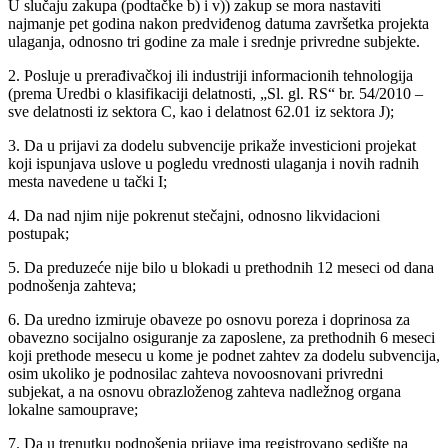
U slučaju zakupa (podtačke b) i v)) zakup se mora nastaviti
najmanje pet godina nakon predviđenog datuma završetka projekta
ulaganja, odnosno tri godine za male i srednje privredne subjekte.
2. Posluje u prerađivačkoj ili industriji informacionih tehnologija
(prema Uredbi o klasifikaciji delatnosti, „Sl. gl. RS“ br. 54/2010 –
sve delatnosti iz sektora C, kao i delatnost 62.01 iz sektora J);
3. Da u prijavi za dodelu subvencije prikaže investicioni projekat
koji ispunjava uslove u pogledu vrednosti ulaganja i novih radnih
mesta navedene u tački I;
4. Da nad njim nije pokrenut stečajni, odnosno likvidacioni
postupak;
5. Da preduzeće nije bilo u blokadi u prethodnih 12 meseci od dana
podnošenja zahteva;
6. Da uredno izmiruje obaveze po osnovu poreza i doprinosa za
obavezno socijalno osiguranje za zaposlene, za prethodnih 6 meseci
koji prethode mesecu u kome je podnet zahtev za dodelu subvencija,
osim ukoliko je podnosilac zahteva novoosnovani privredni
subjekat, a na osnovu obrazloženog zahteva nadležnog organa
lokalne samouprave;
7. Da u trenutku podnošenja prijave ima registrovano sedište na