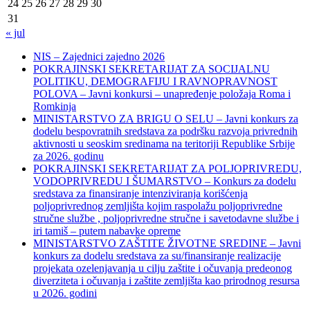
24
25
26
27
28
29
30
31
« jul
NIS – Zajednici zajedno 2026
POKRAJINSKI SEKRETARIJAT ZA SOCIJALNU
POLITIKU, DEMOGRAFIJU I RAVNOPRAVNOST
POLOVA – Javni konkursi – unapređenje položaja Roma i
Romkinja
MINISTARSTVO ZA BRIGU O SELU – Javni konkurs za
dodelu bespovratnih sredstava za podršku razvoja privrednih
aktivnosti u seoskim sredinama na teritoriji Republike Srbije
za 2026. godinu
POKRAJINSKI SEKRETARIJAT ZA POLJOPRIVREDU,
VODOPRIVREDU I ŠUMARSTVO – Konkurs za dodelu
sredstava za finansiranje intenziviranja korišćenja
poljoprivrednog zemljišta kojim raspolažu poljoprivredne
stručne službe , poljoprivredne stručne i savetodavne službe i
iri tamiš ‒ putem nabavke opreme
MINISTARSTVO ZAŠTITE ŽIVOTNE SREDINE – Javni
konkurs za dodelu sredstava za su/finansiranje realizacije
projekata ozelenjavanja u cilju zaštite i očuvanja predeonog
diverziteta i očuvanja i zaštite zemljišta kao prirodnog resursa
u 2026. godini