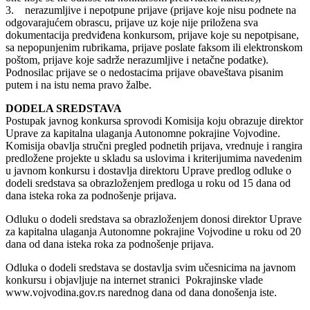
3. nerazumljive i nepotpune prijave (prijave koje nisu podnete na
odgovarajućem obrascu, prijave uz koje nije priložena sva
dokumentacija predviđena konkursom, prijave koje su nepotpisane,
sa nepopunjenim rubrikama, prijave poslate faksom ili elektronskom
poštom, prijave koje sadrže nerazumljive i netačne podatke).
Podnosilac prijave se o nedostacima prijave obaveštava pisanim
putem i na istu nema pravo žalbe.
DODELA SREDSTAVA
Postupak javnog konkursa sprovodi Komisija koju obrazuje direktor
Uprave za kapitalna ulaganja Autonomne pokrajine Vojvodine.
Komisija obavlja stručni pregled podnetih prijava, vrednuje i rangira
predložene projekte u skladu sa uslovima i kriterijumima navedenim
u javnom konkursu i dostavlja direktoru Uprave predlog odluke o
dodeli sredstava sa obrazloženjem predloga u roku od 15 dana od
dana isteka roka za podnošenje prijava.
Odluku o dodeli sredstava sa obrazloženjem donosi direktor Uprave
za kapitalna ulaganja Autonomne pokrajine Vojvodine u roku od 20
dana od dana isteka roka za podnošenje prijava.
Odluka o dodeli sredstava se dostavlja svim učesnicima na javnom
konkursu i objavljuje na internet stranici Pokrajinske vlade
www.vojvodina.gov.rs narednog dana od dana donošenja iste.