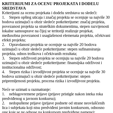
KRITERIJUMI ZA OCENU PROJEKATA I DODELU
SREDSTAVA
Kriterijumi za ocenu projekata i dodelu sredstava su sledeći:
1. Stepen opšteg uticaja i značaj projekta se ocenjuje sa najviše 30
bodova uzimajući u obzir sledeće potkriterijume: značaj projekta,
povezanost projekta sa strateškim dokumentima, stepen razvijenosti
lokalne samouprave na čijoj se teritoriji realizuje projekat,
međusobna povezanost i usaglašenost elemenata projekta, očekivani
efekti projekta;
2. Opravdanost projekta se ocenjuje sa najviše 20 bodova
uzimajući u obzir sledeće potkriterijume: stepen sufinansiranja
projekta, odnos troškova i očekivanih rezultata;
3. Stepen održivosti projekta se ocenjuju sa najviše 20 bodova
uzimajući u obzir sledeće potkriterijume: finansijska održivost i
institucionalna održivost;
4. Stepen rizika i izvodljivost projekta se ocenjuje sa najviše 30
bodova uzimajući u obzir sledeće potkriterijume: stepen
pripremljenosti projekta, procena rizika i izvodljivost projekta.
Neće se uzimati u razmatranje:
1. neblagovremene prijave (prijave pristigle nakon isteka roka
predviđenog u javnom konkursu);
2. nedopuštene prijave (prijave podnete od strane neovlašćenih
lica i subjekata koji nisu predviđeni javnim konkursom, odnosno
one koje se ne odnose na konkursom predviđene namene);