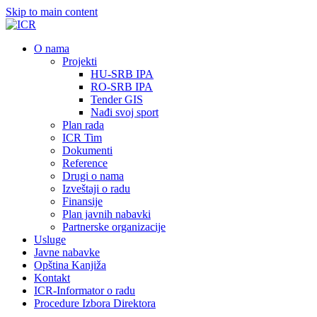
Skip to main content
О nama
Projekti
HU-SRB IPA
RO-SRB IPA
Tender GIS
Nađi svoj sport
Plan rada
ICR Tim
Dokumenti
Reference
Drugi o nama
Izveštaji o radu
Finansije
Plan javnih nabavki
Partnerske organizacije
Usluge
Javne nabavke
Opština Kanjiža
Kontakt
ICR-Informator o radu
Procedure Izbora Direktora