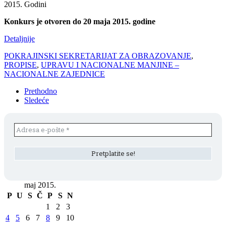
2015. Godini
Konkurs je otvoren do 20 maja 2015. godine
Detaljnije
POKRAJINSKI SEKRETARIJAT ZA OBRAZOVANJE
,
PROPISE
,
UPRAVU I NACIONALNE MANJINE –
NACIONALNE ZAJEDNICE
Prethodno
Sledeće
maj 2015.
P
U
S
Č
P
S
N
1
2
3
4
5
6
7
8
9
10