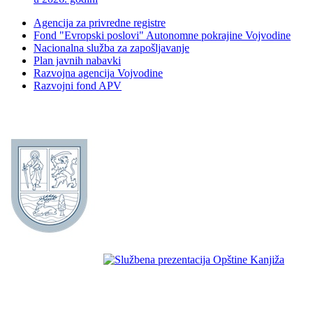
Agencija za privredne registre
Fond "Evropski poslovi" Autonomne pokrajine Vojvodine
Nacionalna služba za zapošljavanje
Plan javnih nabavki
Razvojna agencija Vojvodine
Razvojni fond APV