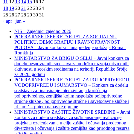
11
12
13
14
15
16
17
18
19
20
21
22
23
24
25
26
27
28
29
30
31
« apr
jun »
NIS – Zajednici zajedno 2026
POKRAJINSKI SEKRETARIJAT ZA SOCIJALNU
POLITIKU, DEMOGRAFIJU I RAVNOPRAVNOST
POLOVA – Javni konkursi – unapređenje položaja Roma i
Romkinja
MINISTARSTVO ZA BRIGU O SELU – Javni konkurs za
dodelu bespovratnih sredstava za podršku razvoja privrednih
aktivnosti u seoskim sredinama na teritoriji Republike Srbije
za 2026. godinu
POKRAJINSKI SEKRETARIJAT ZA POLJOPRIVREDU,
VODOPRIVREDU I ŠUMARSTVO – Konkurs za dodelu
sredstava za finansiranje intenziviranja korišćenja
poljoprivrednog zemljišta kojim raspolažu poljoprivredne
stručne službe , poljoprivredne stručne i savetodavne službe i
iri tamiš ‒ putem nabavke opreme
MINISTARSTVO ZAŠTITE ŽIVOTNE SREDINE – Javni
konkurs za dodelu sredstava za su/finansiranje realizacije
projekata ozelenjavanja u cilju zaštite i očuvanja predeonog
diverziteta i očuvanja i zaštite zemljišta kao prirodnog resursa
u 2026. godini