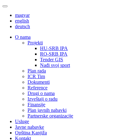
magyar
english
deutsch
О nama
Projekti
HU-SRB IPA
RO-SRB IPA
Tender GIS
Nađi svoj sport
Plan rada
ICR Tim
Dokumenti
Reference
Drugi o nama
Izveštaji o radu
Finansije
Plan javnih nabavki
Partnerske organizacije
Usluge
Javne nabavke
Opština Kanjiža
Kontakt