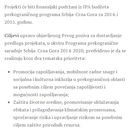
Projekti će biti finansijski podržani iz IPA budžeta
prekograničnog programa Srbija-Crna Gora za 2014. i
2015. godinu.
Ciljevi
upravo objavljenog Prvog poziva za dostavljanje
predloga projekata, u okviru Programa prekogranične
saradnje Srbija-Crna Gora 2014-2020, predviđeno je da se
realizuju kroz dva tematska prioriteta:
Promocija zapošljavanja, mobilnost radne snage i
socijalna i kulturna inkluzija u prekograničnoj oblasti
sa posebnim ciljem povećanja zapošljivosti i
mogućnosti zapošljavanja;
Zaštita životne sredine, promovisanje ublažavanja
efekata i prilagođavanja klimatskim promenama,
sprečavanje rizika i upravljanje rizikom sa posebnim
ciljem zaštite prirodnih resursa.