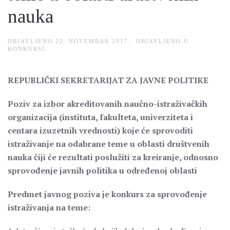
nauka
OBJAVLJENO
22. NOVEMBAR 2017.
. OBJAVLJENO U
KONKURSI
.
REPUBLIČKI SEKRETARIJAT ZA JAVNE POLITIKE
Poziv za izbor akreditovanih naučno-istraživačkih
organizacija (instituta, fakulteta, univerziteta i
centara izuzetnih vrednosti) koje će sprovoditi
istraživanje na odabrane teme u oblasti društvenih
nauka čiji će rezultati poslužiti za kreiranje, odnosno
sprovođenje javnih politika u određenoj oblasti
Predmet javnog poziva je konkurs za sprovođenje
istraživanja na teme: