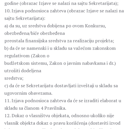
godine (obrazac Izjave se nalazi na sajtu Sekretarijata);
10. Izjava podnosioca zahteva (obrazac Izjave se nalazi na
sajtu Sekretarijata):
a) da su, uz sredstva dobijena po ovom Konkursu,
obezbeđena/biće obezbeđena
preostala finansijska sredstva za realizaciju projekta;
b) da će se namenski i u skladu sa važećom zakonskom
regulativom (Zakon o
budžetskom sistemu, Zakon o javnim nabavkama i dr.)
utrošiti dodeljena
sredstva;
c) da će se Sekretarijatu dostavljati izveštaji u skladu sa
ugovornim obavezama.
11. Izjava podnosioca zahteva da će se izraditi elaborat u
skladu sa članom 4 Pravilnika.
12. Dokaz o vlasništvu objekata, odnosno ukoliko nije
vlasnik objekta dokaz o pravu korišćenja (dostaviti izvod