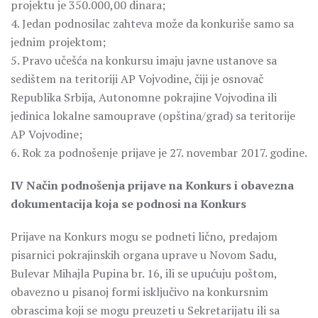
projektu je 350.000,00 dinara;
4. Jedan podnosilac zahteva može da konkuriše samo sa
jednim projektom;
5. Pravo učešća na konkursu imaju javne ustanove sa
sedištem na teritoriji AP Vojvodine, čiji je osnovač
Republika Srbija, Autonomne pokrajine Vojvodina ili
jedinica lokalne samouprave (opština/grad) sa teritorije
AP Vojvodine;
6. Rok za podnošenje prijave je 27. novembar 2017. godine.
IV Način podnošenja prijave na Konkurs i obavezna
dokumentacija koja se podnosi na Konkurs
Prijave na Konkurs mogu se podneti lično, predajom
pisarnici pokrajinskih organa uprave u Novom Sadu,
Bulevar Mihajla Pupina br. 16, ili se upućuju poštom,
obavezno u pisanoj formi isključivo na konkursnim
obrascima koji se mogu preuzeti u Sekretarijatu ili sa