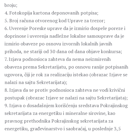
broju;
4. Fotokopija kartona deponovanih potpisa;
5. Broj računa otvorenog kod Uprave za trezor;
6. Uverenje Poreske uprave da je izmirio dospele poreze i
doprinose i uverenja nadležne lokalne samouprave da je
izmirio obaveze po osnovu izvornih lokalnih javnih
prihoda, ne stariji od 30 dana od dana objave konkursa;
7. Izjava podnosioca zahteva da nema neizmirenih
obaveza prema Sekretarijatu, po osnovu ranije potpisanih
ugovora, čiji je rok za realizaciju istekao (obrazac Izjave se
nalazi na sajtu Sekretarijata);
8. Izjava da se protiv podnosioca zahteva ne vodi krivični
postupak (obrazac Izjave se nalazi na sajtu Sekretarijata);
9. Izjava o dosadašnjem korišćenju sredstava Pokrajinskog
sekretarijata za energetiku i mineralne sirovine, kao
pravnog prethodnika Pokrajinskog sekretarijata za
energetiku, građevinarstvo i saobraćaj, u poslednje 3,5