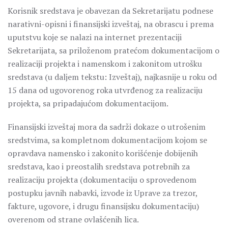
Korisnik sredstava je obavezan da Sekretarijatu podnese
narativni-opisni i finansijski izveštaj, na obrascu i prema
uputstvu koje se nalazi na internet prezentaciji
Sekretarijata, sa priloženom pratećom dokumentacijom o
realizaciji projekta i namenskom i zakonitom utrošku
sredstava (u daljem tekstu: Izveštaj), najkasnije u roku od
15 dana od ugovorenog roka utvrđenog za realizaciju
projekta, sa pripadajućom dokumentacijom.
Finansijski izveštaj mora da sadrži dokaze o utrošenim
sredstvima, sa kompletnom dokumentacijom kojom se
opravdava namensko i zakonito korišćenje dobijenih
sredstava, kao i preostalih sredstava potrebnih za
realizaciju projekta (dokumentaciju o sprovedenom
postupku javnih nabavki, izvode iz Uprave za trezor,
fakture, ugovore, i drugu finansijsku dokumentaciju)
overenom od strane ovlašćenih lica.