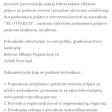
internet prezentacije (sajta) Sekretarijata. Obrazac
prijave se podnosi overen i potpisan od strane ovlašćenog
lica podnosioca prijave u zatvorenoj koverti sa naznakom
“NE OTVARATI“ , nazivom i adresom podnosioca prijave i
nazivom konkursa, na adresu:
Pokrajinski sekretarijat za energetiku, građevinarstvo i
saobraćaj
Bulevar Mihajla Pupina broj 16
21000 Novi Sad
Dokumentacija koja se podnosi na konkurs :
1. Popunjena, potpisana i pečatom overena prijava za
učešće na konkursu (preuzima se sa sajta Sekretarijata,
www.psemr.vojvodina.gov.rs);
2. Potvrda o registraciji (izvod iz odgovarajućeg registra);
3. Fotokopija rešenja o poreskom indentifikacionom