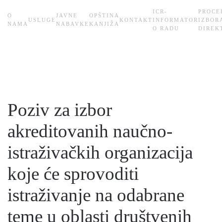
ICR-
PROCE
О
JAVNE
OPŠTINA
USLUGE
KONTAKT
INFORMATOR
IZBOR
Skip
NAMA
NABAVKE
KANJIŽA
O RADU
DIREK
to
main
content
Poziv za izbor
akreditovanih naučno-
istraživačkih organizacija
koje će sprovoditi
istraživanje na odabrane
teme u oblasti društvenih