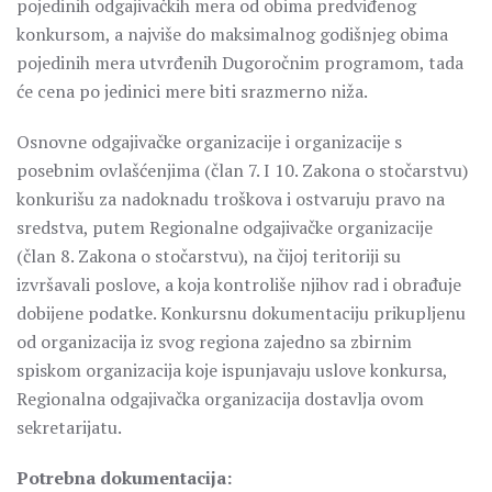
pojedinih odgajivačkih mera od obima predviđenog
konkursom, a najviše do maksimalnog godišnjeg obima
pojedinih mera utvrđenih Dugoročnim programom, tada
će cena po jedinici mere biti srazmerno niža.
Osnovne odgajivačke organizacije i organizacije s
posebnim ovlašćenjima (član 7. I 10. Zakona o stočarstvu)
konkurišu za nadoknadu troškova i ostvaruju pravo na
sredstva, putem Regionalne odgajivačke organizacije
(član 8. Zakona o stočarstvu), na čijoj teritoriji su
izvršavali poslove, a koja kontroliše njihov rad i obrađuje
dobijene podatke. Konkursnu dokumentaciju prikupljenu
od organizacija iz svog regiona zajedno sa zbirnim
spiskom organizacija koje ispunjavaju uslove konkursa,
Regionalna odgajivačka organizacija dostavlja ovom
sekretarijatu.
Potrebna dokumentacija: