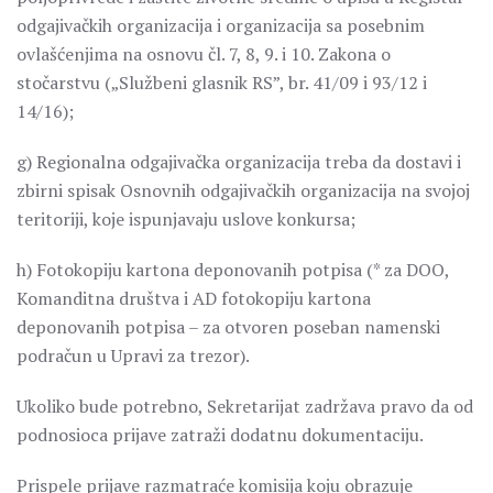
odgajivačkih organizacija i organizacija sa posebnim
ovlašćenjima na osnovu čl. 7, 8, 9. i 10. Zakona o
stočarstvu („Službeni glasnik RS”, br. 41/09 i 93/12 i
14/16);
g) Regionalna odgajivačka organizacija treba da dostavi i
zbirni spisak Osnovnih odgajivačkih organizacija na svojoj
teritoriji, koje ispunjavaju uslove konkursa;
h) Fotokopiju kartona deponovanih potpisa (* za DOO,
Komanditna društva i AD fotokopiju kartona
deponovanih potpisa – za otvoren poseban namenski
podračun u Upravi za trezor).
Ukoliko bude potrebno, Sekretarijat zadržava pravo da od
podnosioca prijave zatraži dodatnu dokumentaciju.
Prispele prijave razmatraće komisija koju obrazuje