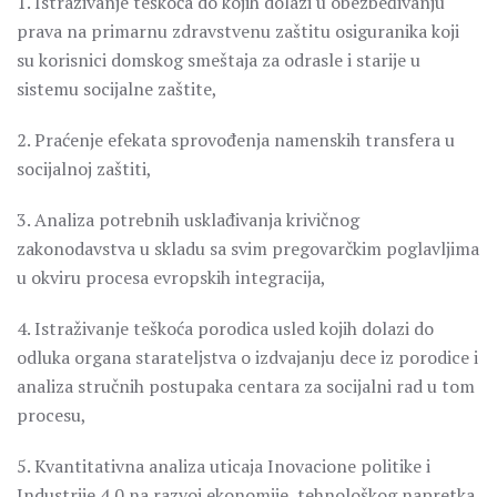
1. Istraživanje teškoća do kojih dolazi u obezbeđivanju
prava na primarnu zdravstvenu zaštitu osiguranika koji
su korisnici domskog smeštaja za odrasle i starije u
sistemu socijalne zaštite,
2. Praćenje efekata sprovođenja namenskih transfera u
socijalnoj zaštiti,
3. Analiza potrebnih usklađivanja krivičnog
zakonodavstva u skladu sa svim pregovarčkim poglavljima
u okviru procesa evropskih integracija,
4. Istraživanje teškoća porodica usled kojih dolazi do
odluka organa starateljstva o izdvajanju dece iz porodice i
analiza stručnih postupaka centara za socijalni rad u tom
procesu,
5. Kvantitativna analiza uticaja Inovacione politike i
Industrije 4.0 na razvoj ekonomije, tehnološkog napretka