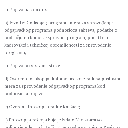
a) Prijava na konkurs;
b) Izvod iz Godišnjeg programa mera za sprovođenje
odgajivačkog programa podnosioca zahteva, podatke o
području na kome se sprovodi program, podatke o
kadrovskoj i tehničkoj opremljenosti za sprovođenje
programa;
c) Prijava po vrstama stoke;
d) Overena fotokopija diplome lica koje radi na poslovima
mera za sprovođenje odgajivačkog programa kod
podnosioca prijave;
e) Overena fotokopija radne knjižice;
f) Fotokopija rešenja koje je izdalo Ministarstvo
poljoprivrede i zaštite životne sredine o upisu u Registar