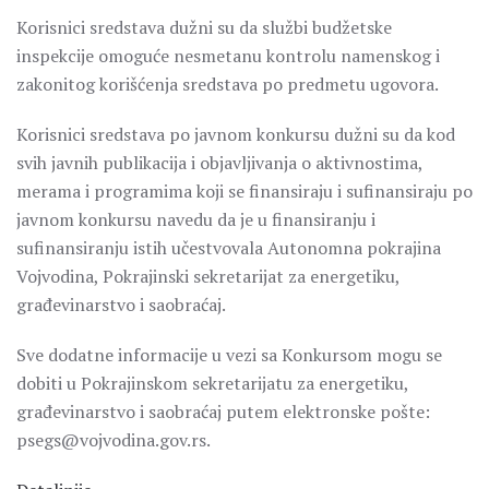
Korisnici sredstava dužni su da službi budžetske
inspekcije omoguće nesmetanu kontrolu namenskog i
zakonitog korišćenja sredstava po predmetu ugovora.
Korisnici sredstava po javnom konkursu dužni su da kod
svih javnih publikacija i objavljivanja o aktivnostima,
merama i programima koji se finansiraju i sufinansiraju po
javnom konkursu navedu da je u finansiranju i
sufinansiranju istih učestvovala Autonomna pokrajina
Vojvodina, Pokrajinski sekretarijat za energetiku,
građevinarstvo i saobraćaj.
Sve dodatne informacije u vezi sa Konkursom mogu se
dobiti u Pokrajinskom sekretarijatu za energetiku,
građevinarstvo i saobraćaj putem elektronske pošte:
psegs@vojvodina.gov.rs.