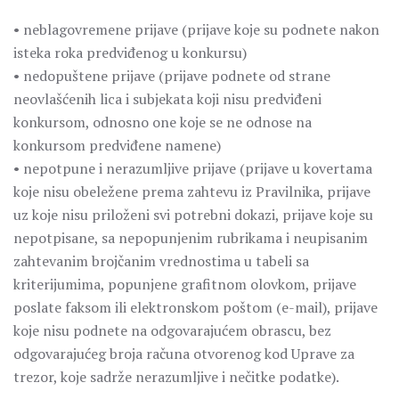
• neblagovremene prijave (prijave koje su podnete nakon
isteka roka predviđenog u konkursu)
• nedopuštene prijave (prijave podnete od strane
neovlašćenih lica i subjekata koji nisu predviđeni
konkursom, odnosno one koje se ne odnose na
konkursom predviđene namene)
• nepotpune i nerazumljive prijave (prijave u kovertama
koje nisu obeležene prema zahtevu iz Pravilnika, prijave
uz koje nisu priloženi svi potrebni dokazi, prijave koje su
nepotpisane, sa nepopunjenim rubrikama i neupisanim
zahtevanim brojčanim vrednostima u tabeli sa
kriterijumima, popunjene grafitnom olovkom, prijave
poslate faksom ili elektronskom poštom (e-mail), prijave
koje nisu podnete na odgovarajućem obrascu, bez
odgovarajućeg broja računa otvorenog kod Uprave za
trezor, koje sadrže nerazumljive i nečitke podatke).