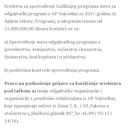
Sredstva za sprovođenje Godišnjeg programa mera za
odgajivački program u AP Vojvodini za 2017. godinu (u
daljem tekstu: Program), u ukupnom iznosu od
55.000.000,00 dinara koristiće se za:
a) Sprovođenje mera odgajivačkog programa u
govedarstvu, svinjarstvu, ovčarstvu i kozarstvu,
živinarstvu, kod kopitara i u pčelarstvu;
b) poslovima kontrole sprovođenja programa.
Pravo na podnošenje prijave za korišćenje sredstava
pod tačkom a)
imaju odgajivačke organizacije i
organizacije s posebnim ovlašćenjima iz AP Vojvodine,
koje ispunjavaju uslove iz člana 7, 8, . i 10. Zakona o
stočarstvu („Službeni glasnik RS”, br. 41/09 i 93/12 i
14/16).