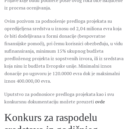
Prijave koje budu podnete posle ovog roka biće isključene
iz procesa ocenjivanja.
Ovim pozivom za podnošenje predloga projekata su
opredijeljena sredstva u iznosu od 2,04 miliona evra koja
će biti dodeljivana u formi donacije (bespovratne
finansijske pomoći), pri čemu korisnici obezbeđuju, u vidu
sufinansiranja, minimum 15% ukupnog budžeta
predloženog projekta iz sopstvenih izvora, ili iz sredstava
koja nisu iz budžeta Evropske unije. Minimalni iznos
donacije po ugovoru je 120.0000 evra dok je maksimalni
iznos 400.000,00 evra.
Uputstvo za podnosioce predloga projekata kao i svu
konkursnu dokumentaciju možete preuzeti
ovde
Konkurs za raspodelu