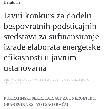
Detaljnije
Javni konkurs za dodelu
bespovratnih podsticajnih
sredstava za sufinansiranje
izrade elaborata energetske
efikasnosti u javnim
ustanovama
OBJAVLJENO
21. NOVEMBAR 2017.
. OBJAVLJENO U
KONKURSI
.
POKRAJINSKI SEKRETARIJAT ZA ENERGETIKU,
GRAĐEVINARSTVO I SAOBRAĆAJ