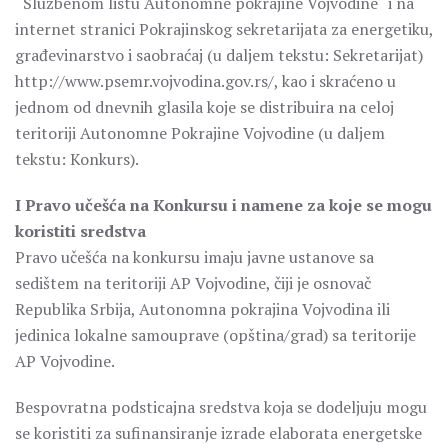
“Službenom listu Autonomne pokrajine Vojvodine“ i na
internet stranici Pokrajinskog sekretarijata za energetiku,
građevinarstvo i saobraćaj (u daljem tekstu: Sekretarijat)
http://www.psemr.vojvodina.gov.rs/, kao i skraćeno u
jednom od dnevnih glasila koje se distribuira na celoj
teritoriji Autonomne Pokrajine Vojvodine (u daljem
tekstu: Konkurs).
I Pravo učešća na Konkursu i namene za koje se mogu
koristiti sredstva
Pravo učešća na konkursu imaju javne ustanove sa
sedištem na teritoriji AP Vojvodine, čiji je osnovač
Republika Srbija, Autonomna pokrajina Vojvodina ili
jedinica lokalne samouprave (opština/grad) sa teritorije
AP Vojvodine.
Bespovratna podsticajna sredstva koja se dodeljuju mogu
se koristiti za sufinansiranje izrade elaborata energetske