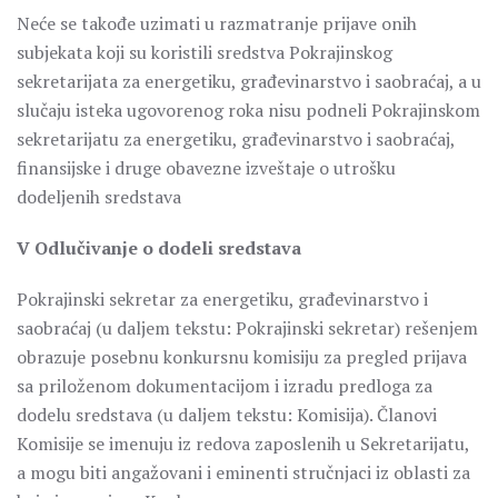
Neće se takođe uzimati u razmatranje prijave onih
subjekata koji su koristili sredstva Pokrajinskog
sekretarijata za energetiku, građevinarstvo i saobraćaj, a u
slučaju isteka ugovorenog roka nisu podneli Pokrajinskom
sekretarijatu za energetiku, građevinarstvo i saobraćaj,
finansijske i druge obavezne izveštaje o utrošku
dodeljenih sredstava
V Odlučivanje o dodeli sredstava
Pokrajinski sekretar za energetiku, građevinarstvo i
saobraćaj (u daljem tekstu: Pokrajinski sekretar) rešenjem
obrazuje posebnu konkursnu komisiju za pregled prijava
sa priloženom dokumentacijom i izradu predloga za
dodelu sredstava (u daljem tekstu: Komisija). Članovi
Komisije se imenuju iz redova zaposlenih u Sekretarijatu,
a mogu biti angažovani i eminenti stručnjaci iz oblasti za