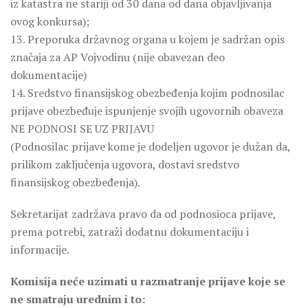
iz katastra ne stariji od 30 dana od dana objavljivanja
ovog konkursa);
13. Preporuka državnog organa u kojem je sadržan opis
značaja za AP Vojvodinu (nije obavezan deo
dokumentacije)
14. Sredstvo finansijskog obezbeđenja kojim podnosilac
prijave obezbeđuje ispunjenje svojih ugovornih obaveza
NE PODNOSI SE UZ PRIJAVU
(Podnosilac prijave kome je dodeljen ugovor je dužan da,
prilikom zaključenja ugovora, dostavi sredstvo
finansijskog obezbeđenja).
Sekretarijat zadržava pravo da od podnosioca prijave,
prema potrebi, zatraži dodatnu dokumentaciju i
informacije.
Komisija neće uzimati u razmatranje prijave koje se
ne smatraju urednim i to: