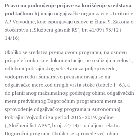
Pravo na podnošenje prijave za korišćenje sredstava
pod tačkom b)
imaju odgajivačke organizacije s teritorije
AP Vojvodine, koje ispunjavaju uslove iz člana 9. Zakona o
stočarstvu („Službeni glasnik RS”, br. 41/09 i 93/12 i
14/16).
Ukoliko se sredstva prema ovom programu, na osnovu
prispele konkursne dokumentacije, ne realizuju u celosti,
odlukom pokrajinskog sekretara za poljoprivredu,
vodoprivredu i šumarstvo preusmeravaju se na
odgajivačke mere kod drugih vrsta stoke (tabele 1–6.), a
do planiranog maksimalnog godišnjeg obima odgajivačkih
mera predviđenog Dugoročnim programom mera za
sprovođenje odgajivačkog programa u Autonomnoj
Pokrajini Vojvodini za period 2015–2019. godine
(„Službeni list APV”, broj: 54/14) – u daljem tekstu:
Dugoročni program. Ukoliko se sprovede veći obim