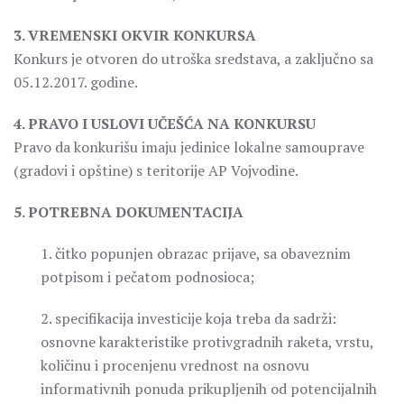
3. VREMENSKI OKVIR KONKURSA
Konkurs je otvoren do utroška sredstava, a zaključno sa
05.12.2017. godine.
4. PRAVO I USLOVI UČEŠĆA NA KONKURSU
Pravo da konkurišu imaju jedinice lokalne samouprave
(gradovi i opštine) s teritorije AP Vojvodine.
5. POTREBNA DOKUMENTACIJA
1. čitko popunjen obrazac prijave, sa obaveznim
potpisom i pečatom podnosioca;
2. specifikacija investicije koja treba da sadrži:
osnovne karakteristike protivgradnih raketa, vrstu,
količinu i procenjenu vrednost na osnovu
informativnih ponuda prikupljenih od potencijalnih