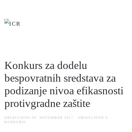
Skip
to
main
content
Konkurs za dodelu
bespovratnih sredstava za
podizanje nivoa efikasnosti
protivgradne zaštite
OBJAVLJENO
30. NOVEMBAR 2017.
. OBJAVLJENO U
KONKURSI
.