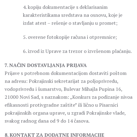
4. kopiju dokumentacije s deklarisanim
karakteristikama sredstava na osnovu, koje je
izdat atest – rešenje o stavljanju u promet;
5. overene fotokopije računa i otpremnice;
6. izvod iz Uprave za trezor o izvršenom plaćanju.
7. NAČIN DOSTAVLJANJA PRIJAVA
Prijave s potrebnom dokumentacijom dostaviti poštom
na adresu: Pokrajinski sekretarijat za poljoprivredu,
vodoprivredu i šumarstvo, Bulevar Mihajla Pupina 16,
21000 Novi Sad, s naznakom: „Konkurs za podizanje nivoa
efikasnosti protivgradne zaštite” ili lično u Pisarnici
pokrajinskih organa uprave, u zgradi Pokrajinske vlade,
svakog radnog dana od 9 do 14 časova.
8. KONTAKT ZA DODATNE INFORMACIJE