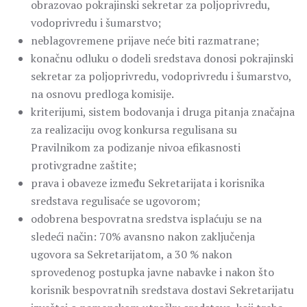
obrazovao pokrajinski sekretar za poljoprivredu,
vodoprivredu i šumarstvo;
neblagovremene prijave neće biti razmatrane;
konačnu odluku o dodeli sredstava donosi pokrajinski
sekretar za poljoprivredu, vodoprivredu i šumarstvo,
na osnovu predloga komisije.
kriterijumi, sistem bodovanja i druga pitanja značajna
za realizaciju ovog konkursa regulisana su
Pravilnikom za podizanje nivoa efikasnosti
protivgradne zaštite;
prava i obaveze između Sekretarijata i korisnika
sredstava regulisaće se ugovorom;
odobrena bespovratna sredstva isplaćuju se na
sledeći način: 70% avansno nakon zaključenja
ugovora sa Sekretarijatom, a 30 % nakon
sprovedenog postupka javne nabavke i nakon što
korisnik bespovratnih sredstava dostavi Sekretarijatu