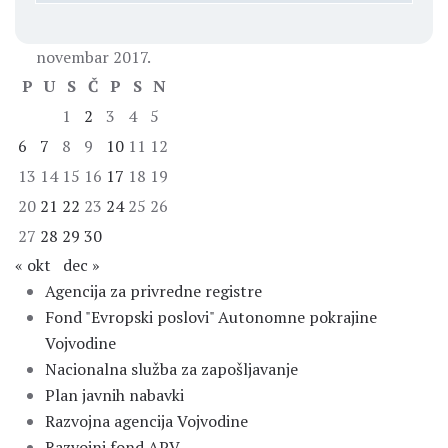
novembar 2017.
P
U
S
Č
P
S
N
1
2
3
4
5
6
7
8
9
10
11
12
13
14
15
16
17
18
19
20
21
22
23
24
25
26
27
28
29
30
« okt
dec »
Agencija za privredne registre
Fond "Evropski poslovi" Autonomne pokrajine
Vojvodine
Nacionalna služba za zapošljavanje
Plan javnih nabavki
Razvojna agencija Vojvodine
Razvojni fond APV