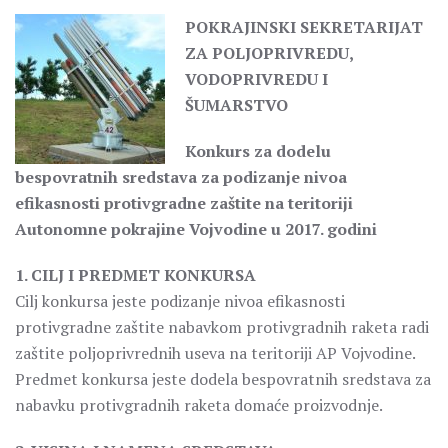
POKRAJINSKI SEKRETARIJAT
ZA POLJOPRIVREDU,
VODOPRIVREDU I
ŠUMARSTVO
Konkurs za dodelu
bespovratnih sredstava za podizanje nivoa
efikasnosti protivgradne zaštite na teritoriji
Autonomne pokrajine Vojvodine u 2017. godini
1. CILJ I PREDMET KONKURSA
Cilj konkursa jeste podizanje nivoa efikasnosti
protivgradne zaštite nabavkom protivgradnih raketa radi
zaštite poljoprivrednih useva na teritoriji AP Vojvodine.
Predmet konkursa jeste dodela bespovratnih sredstava za
nabavku protivgradnih raketa domaće proizvodnje.