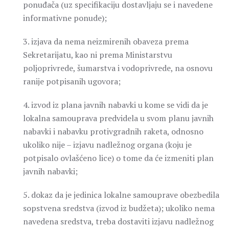
ponuđača (uz specifikaciju dostavljaju se i navedene
informativne ponude);
3. izjava da nema neizmirenih obaveza prema
Sekretarijatu, kao ni prema Ministarstvu
poljoprivrede, šumarstva i vodoprivrede, na osnovu
ranije potpisanih ugovora;
4. izvod iz plana javnih nabavki u kome se vidi da je
lokalna samouprava predvidela u svom planu javnih
nabavki i nabavku protivgradnih raketa, odnosno
ukoliko nije – izjavu nadležnog organa (koju je
potpisalo ovlašćeno lice) o tome da će izmeniti plan
javnih nabavki;
5. dokaz da je jedinica lokalne samouprave obezbedila
sopstvena sredstva (izvod iz budžeta); ukoliko nema
navedena sredstva, treba dostaviti izjavu nadležnog