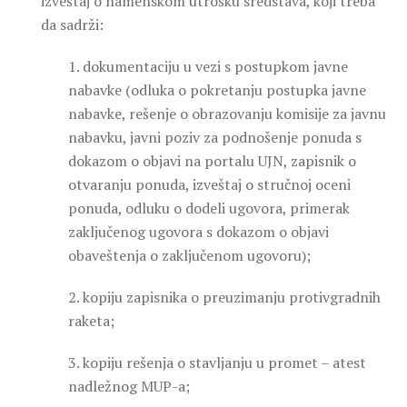
izveštaj o namenskom utrošku sredstava, koji treba
da sadrži:
1. dokumentaciju u vezi s postupkom javne
nabavke (odluka o pokretanju postupka javne
nabavke, rešenje o obrazovanju komisije za javnu
nabavku, javni poziv za podnošenje ponuda s
dokazom o objavi na portalu UJN, zapisnik o
otvaranju ponuda, izveštaj o stručnoj oceni
ponuda, odluku o dodeli ugovora, primerak
zaključenog ugovora s dokazom o objavi
obaveštenja o zaključenom ugovoru);
2. kopiju zapisnika o preuzimanju protivgradnih
raketa;
3. kopiju rešenja o stavljanju u promet – atest
nadležnog MUP-a;