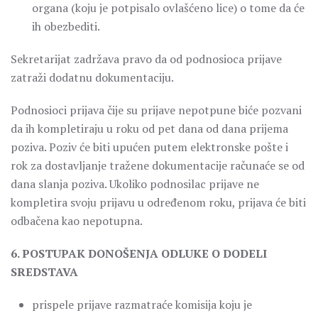
organa (koju je potpisalo ovlašćeno lice) o tome da će
ih obezbediti.
Sekretarijat zadržava pravo da od podnosioca prijave
zatraži dodatnu dokumentaciju.
Podnosioci prijava čije su prijave nepotpune biće pozvani
da ih kompletiraju u roku od pet dana od dana prijema
poziva. Poziv će biti upućen putem elektronske pošte i
rok za dostavljanje tražene dokumentacije računaće se od
dana slanja poziva. Ukoliko podnosilac prijave ne
kompletira svoju prijavu u određenom roku, prijava će biti
odbačena kao nepotupna.
6. POSTUPAK DONOŠENJA ODLUKE O DODELI
SREDSTAVA
prispele prijave razmatraće komisija koju je