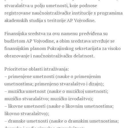
stvaralaštva u polju umetnosti, koje podnose
registrovane naučnoistraživačke institucije s programima
akademskih studija s teritorije AP Vojvodine.
Finansijska sredstva za ovu namenu predviđena su
budžetom AP Vojvodine, a obim sredstava utvrđuje se
finansijskim planom Pokrajinskog sekretarijata za visoko
obrazovanje i naučnoistraživačku delatnost.
Prioritetne oblasti istraživanja:
– primenjene umetnosti (nauke o primenjenim
umetnostima; primenjeno stvaralaštvo i dizajn);
– muzička umetnost (nauke o muzičkoj umetnosti;
muzičko stvaralaštvo; muzičko izvođaštvo);
– likovne umetnosti (nauke o likovnim umetnostima;
likovno stvaralaštvo);
– dramske umetnosti (nauke o dramskim umetnostima;