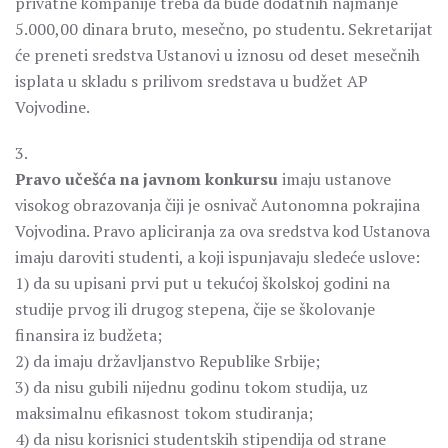
privatne kompanije treba da bude dodatnih najmanje
5.000,00 dinara bruto, mesečno, po studentu. Sekretarijat
će preneti sredstva Ustanovi u iznosu od deset mesečnih
isplata u skladu s prilivom sredstava u budžet AP
Vojvodine.
3.
Pravo učešća na javnom konkursu
imaju ustanove
visokog obrazovanja čiji je osnivač Autonomna pokrajina
Vojvodina. Pravo apliciranja za ova sredstva kod Ustanova
imaju daroviti studenti, a koji ispunjavaju sledeće uslove:
1) da su upisani prvi put u tekućoj školskoj godini na
studije prvog ili drugog stepena, čije se školovanje
finansira iz budžeta;
2) da imaju državljanstvo Republike Srbije;
3) da nisu gubili nijednu godinu tokom studija, uz
maksimalnu efikasnost tokom studiranja;
4) da nisu korisnici studentskih stipendija od strane