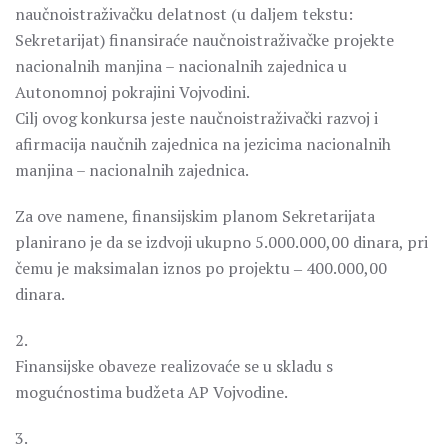
naučnoistraživačku delatnost (u daljem tekstu:
Sekretarijat) finansiraće naučnoistraživačke projekte
nacionalnih manjina – nacionalnih zajednica u
Autonomnoj pokrajini Vojvodini.
Cilj ovog konkursa jeste naučnoistraživački razvoj i
afirmacija naučnih zajednica na jezicima nacionalnih
manjina – nacionalnih zajednica.
Za ove namene, finansijskim planom Sekretarijata
planirano je da se izdvoji ukupno 5.000.000,00 dinara, pri
čemu je maksimalan iznos po projektu ‒ 400.000,00
dinara.
2.
Finansijske obaveze realizovaće se u skladu s
mogućnostima budžeta AP Vojvodine.
3.