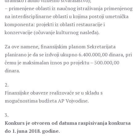
dramsko i audio vizuelno stvaralaštvo);
– primenjene oblasti iz naučnog istraživanja primenjenog
na interdisciplinarne oblasti u kojima postoji umetnička
komponenta: projekti iz oblasti restauracije i
konzervacije (očuvanje kulturnog nasleđa).
Za ove namene, finansijskim planom Sekretarijata
planirano je da se izdvoji ukupno 6.400.000,00 dinara, pri
čemu je maksimalan iznos po projektu – 500.000,00
dinara.
2.
Finansijske obaveze realizovaće se u skladu s
mogućnostima budžeta AP Vojvodine.
3.
Konkurs je otvoren od datuma raspisivanja konkursa
do 1. juna 2018. godine.