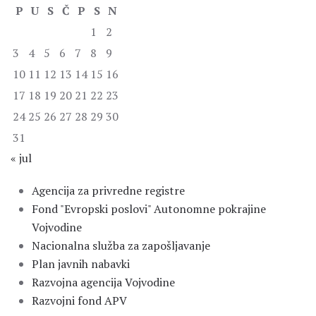
P
U
S
Č
P
S
N
1
2
3
4
5
6
7
8
9
10
11
12
13
14
15
16
17
18
19
20
21
22
23
24
25
26
27
28
29
30
31
« jul
Agencija za privredne registre
Fond "Evropski poslovi" Autonomne pokrajine
Vojvodine
Nacionalna služba za zapošljavanje
Plan javnih nabavki
Razvojna agencija Vojvodine
Razvojni fond APV