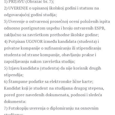
1) PRIJAVU (Obrazac br. 7);
2) UVERENJE o upisanoj školskoj godini i statusu na
odgovarajućoj godini studija;
3) Uverenje o ostvarenoj prosečnoj oceni položenih ispita
odnosno postignutom uspehu i broju ostvarenih ESPB,
zaključno sa završetkom prethodne školske godine;
4) Potpisan UGOVOR između kandidata (studenta) i
privatne kompanije o sufinansiranju ili stipendiranju
studenta od strane kompanije, obavljanju prakse i
zapošljavanju nakon završetka studija;
5) Izjavu kandidata (studenta) da nije korisnik drugih
stipendija;
6) Štampane podatke sa elektronske lične karte;
Kandidat koji je student na studijama drugog stepena,
pored gore navedenih dokumenata, podnosi i sledeća
dokumenta:
7) Fotokopiju uverenja o diplomiranju na osnovnim
studijama;