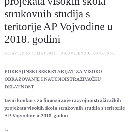
projekata visokih škola
strukovnih studija s
teritorije AP Vojvodine u
2018. godini
OBJAVLJENO
7. MAJ 2018.
. OBJAVLJENO U
KONKURSI
.
POKRAJINSKI SEKRETARIJAT ZA VISOKO
OBRAZOVANJE I NAUČNOISTRAŽIVAČKU
DELATNOST
Javni konkurs za finansiranje razvojnoistraživačkih
projekata visokih škola strukovnih studija s teritorije
AP Vojvodine u 2018. godini
1.