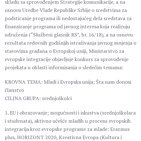
skladu sa sprovođenjem Strategije komunikacije, a na
osnovu Uredbe Vlade Republike Srbije o sredstvima za
podsticanje programa ili nedostajućeg dela sredstava za
finansiranje programa od javnog interesa koja realizuju
udruženja (“Službeni glasnik RS”, br. 16/18), a na osnovu
rezultata redovnih godišnjih istraživanja javnog mnjenja o
stavovima građana o Evropskoj uniji, Ministarstvo za
evropske integracije objavljuje konkurs za sprovođenje
projekata u oblasti informisanja o sledećim temama:
KROVNA TEMA: Mladi i Evropska unija; Šta nam donosi
članstvo
CILJNA GRUPA: srednjoškolci
1. EU i obrazovanje; mogućnosti i iskustva (srednjoškolaca
i studenata), aktivno učešće mladih u procesu evropskih
integracija kroz evropske programe za mlade: Erazmus
plus, HORIZONT 2020, Kreativna Evropa (Kultura i