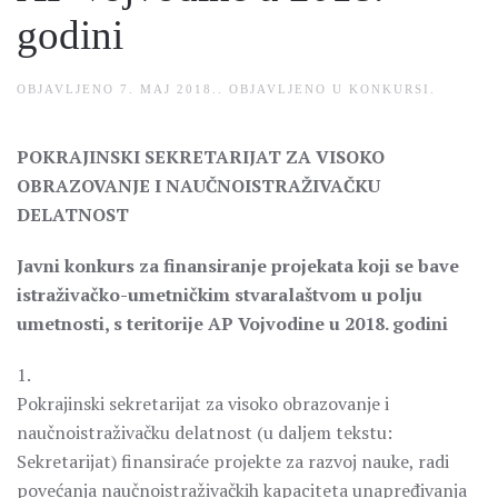
godini
OBJAVLJENO
7. MAJ 2018.
. OBJAVLJENO U
KONKURSI
.
POKRAJINSKI SEKRETARIJAT ZA VISOKO
OBRAZOVANJE I NAUČNOISTRAŽIVAČKU
DELATNOST
Javni konkurs za finansiranje projekata koji se bave
istraživačko-umetničkim stvaralaštvom u polju
umetnosti, s teritorije AP Vojvodine u 2018. godini
1.
Pokrajinski sekretarijat za visoko obrazovanje i
naučnoistraživačku delatnost (u daljem tekstu:
Sekretarijat) finansiraće projekte za razvoj nauke, radi
povećanja naučnoistraživačkih kapaciteta unapređivanja