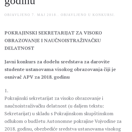
godinu
OBJAVLJENO
7. MAJ 2018.
. OBJAVLJENO U
KONKURSI
.
POKRAJINSKI SEKRETARIJAT ZA VISOKO
OBRAZOVANJE I NAUČNOISTRAŽIVAČKU
DELATNOST
Javni konkurs za dodelu sredstava za darovite
studente ustanovama visokog obrazovanja čiji je
osnivač APV za 2018. godinu
1.
Pokrajinski sekretarijat za visoko obrazovanje i
naučnoistraživačku delatnost (u daljem tekstu:
Sekretarijat) u skladu s Pokrajinskom skupštinskom
odlukom o budžetu Autonomne pokrajine Vojvodine za
2018. godinu, obezbediće sredstva ustanovama visokog