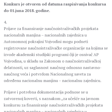
Konkurs je otvoren od datuma raspisivanja konkursa
do 01.juna 2018. godine.
4.
Prijave za finansiranje naučnoistraživačkih projekata
nacionalnih manjina – nacionalnih zajednica u
Autonomnoj pokrajini Vojvodini mogu podneti
registrovane naučnoistraživačke organizacije na kojima se
izvode akademski studijski programi čiji je osnivač AP
Vojvodina, u skladu sa Zakonom o naučnoistraživačkoj
delatnosti, uz saglasnost naučnog odnosno nastavno-
naučnog veća i potvrdom Nacionalnog saveta za
određenu nacionalnu manjinu – nacionalnu zajednicu.
Prijave i potrebna dokumentacija podnose se u
zatvorenoj koverti, s naznakom „za učešće na javnom
konkursu za finansiranje naučnoistraživačkih projekata
nacionalnih manjina – nacionalnih zajednica u