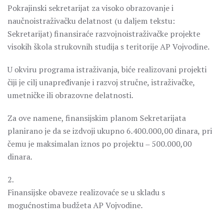
Pokrajinski sekretarijat za visoko obrazovanje i
naučnoistraživačku delatnost (u daljem tekstu:
Sekretarijat) finansiraće razvojnoistraživačke projekte
visokih škola strukovnih studija s teritorije AP Vojvodine.
U okviru programa istraživanja, biće realizovani projekti
čiji je cilj unapređivanje i razvoj stručne, istraživačke,
umetničke ili obrazovne delatnosti.
Za ove namene, finansijskim planom Sekretarijata
planirano je da se izdvoji ukupno 6.400.000,00 dinara, pri
čemu je maksimalan iznos po projektu ‒ 500.000,00
dinara.
2.
Finansijske obaveze realizovaće se u skladu s
mogućnostima budžeta AP Vojvodine.