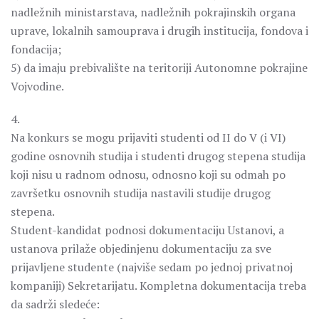
nadležnih ministarstava, nadležnih pokrajinskih organa
uprave, lokalnih samouprava i drugih institucija, fondova i
fondacija;
5) da imaju prebivalište na teritoriji Autonomne pokrajine
Vojvodine.
4.
Na konkurs se mogu prijaviti studenti od II do V (i VI)
godine osnovnih studija i studenti drugog stepena studija
koji nisu u radnom odnosu, odnosno koji su odmah po
završetku osnovnih studija nastavili studije drugog
stepena.
Student-kandidat podnosi dokumentaciju Ustanovi, a
ustanova prilaže objedinjenu dokumentaciju za sve
prijavljene studente (najviše sedam po jednoj privatnoj
kompaniji) Sekretarijatu. Kompletna dokumentacija treba
da sadrži sledeće: