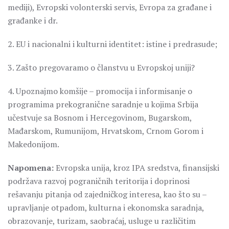
mediji), Evropski volonterski servis, Evropa za građane i
građanke i dr.
2. EU i nacionalni i kulturni identitet: istine i predrasude;
3. Zašto pregovaramo o članstvu u Evropskoj uniji?
4. Upoznajmo komšije – promocija i informisanje o
programima prekogranične saradnje u kojima Srbija
učestvuje sa Bosnom i Hercegovinom, Bugarskom,
Mađarskom, Rumunijom, Hrvatskom, Crnom Gorom i
Makedonijom.
Napomena:
Evropska unija, kroz IPA sredstva, finansijski
podržava razvoj pograničnih teritorija i doprinosi
rešavanju pitanja od zajedničkog interesa, kao što su –
upravljanje otpadom, kulturna i ekonomska saradnja,
obrazovanje, turizam, saobraćaj, usluge u različitim