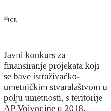
Skip
to
main
content
Javni konkurs za
finansiranje projekata koji
se bave istraživačko-
umetničkim stvaralaštvom u
polju umetnosti, s teritorije
AP Vojvodine u 2018.