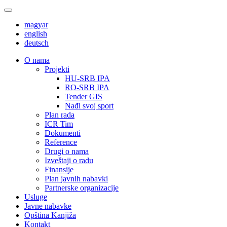
magyar
english
deutsch
О nama
Projekti
HU-SRB IPA
RO-SRB IPA
Tender GIS
Nađi svoj sport
Plan rada
ICR Tim
Dokumenti
Reference
Drugi o nama
Izveštaji o radu
Finansije
Plan javnih nabavki
Partnerske organizacije
Usluge
Javne nabavke
Opština Kanjiža
Kontakt