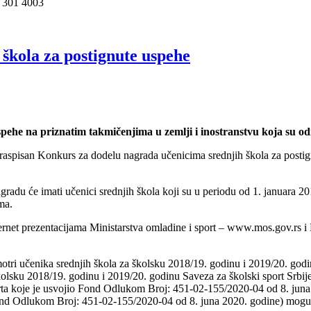
1 301 4003
škola za postignute uspehe
pehe na priznatim takmičenjima u zemlji i inostranstvu koja su o
 raspisan Konkurs za dodelu nagrada učenicima srednjih škola za postig
radu će imati učenici srednjih škola koji su u periodu od 1. januara 2
ma.
ernet prezentacijama Ministarstva omladine i sport – www.mos.gov.rs i
tri učenika srednjih škola za školsku 2018/19. godinu i 2019/20. godin
olsku 2018/19. godinu i 2019/20. godinu Saveza za školski sport Srbije
porta koje je usvojio Fond Odlukom Broj: 451-02-155/2020-04 od 8. juna 
io Fond Odlukom Broj: 451-02-155/2020-04 od 8. juna 2020. godine) mo