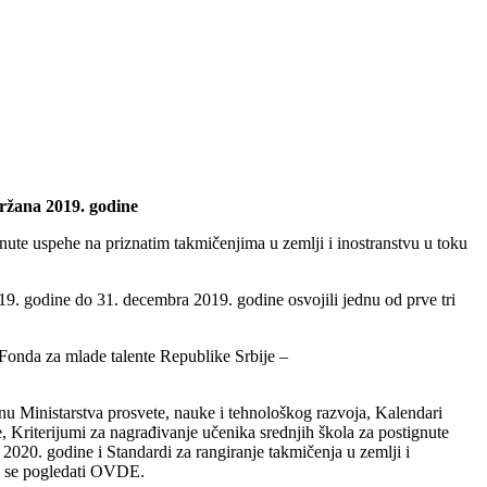
držana 2019. godine
nute uspehe na priznatim takmičenjima u zemlji i inostranstvu u toku
019. godine do 31. decembra 2019. godine osvojili jednu od prve tri
 Fonda za mlade talente Republike Srbije –
u Ministarstva prosvete, nauke i tehnološkog razvoja, Kalendari
, Kriterijumi za nagrađivanje učenika srednjih škola za postignute
2020. godine i Standardi za rangiranje takmičenja u zemlji i
gu se pogledati OVDE.