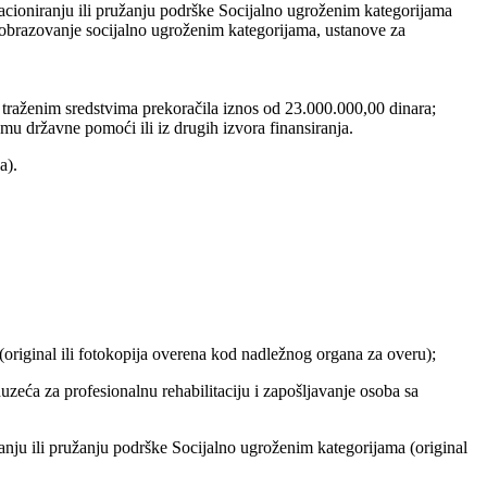
acioniranju ili pružanju podrške Socijalno ugroženim kategorijama
obrazovanje socijalno ugroženim kategorijama, ustanove za
 traženim sredstvima prekoračila iznos od 23.000.000,00 dinara;
mu državne pomoći ili iz drugih izvora finansiranja.
a).
(original ili fotokopija overena kod nadležnog organa za overu);
uzeća za profesionalnu rehabilitaciju i zapošljavanje osoba sa
nju ili pružanju podrške Socijalno ugroženim kategorijama (original