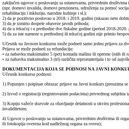
zaključen ugovor o poslovanju sa ustanovama, privrednim društvima il
(npr. domovi invalida, domovi penzionera, udruženja za pomoć socij
rehabilitaciju i inkluziju, narodne kuhinje i sl.);
2) da je pozitivno poslovao u 2018. i 2019. godini (iskazao neto dobit
3) da je izmirio dospele obaveze javnih prihoda;
4) da u tekućoj i u prethodne dve fiskalne godine (period 2018-2020.
5) da za iste namene u prethodnoj ili tekućoj godini nije primio besp
Učesnik na Javnom konkursu može podneti samo jednu prijavu za dve
Prijava se može podneti za refundaciju:
• za nabavku maksimalno 5 (pet) komada mašina ili opreme (istih ili raz
• za nabavku maksimalno 3 (tri) različita repromaterijala i to od najvi
DOKUMENTACIJA KOJA SE PODNOSI NA JAVNI KONKU
Učesnik konkursa podnosi:
1) Popunjen i potpisan obrazac prijave na Javni konkurs (preuzima se 
2) Izvod o registraciji (registrovanim podacima) privrednog subjekta 
3) Kopiju važeće dozvole za obavljanje delatnosti u okviru profesional
invaliditetom;
4) Ugovor o poslovanju sa ustanovama, privrednim društvima ili organ
ili fotokopija overena kod nadležnog organa za overu);