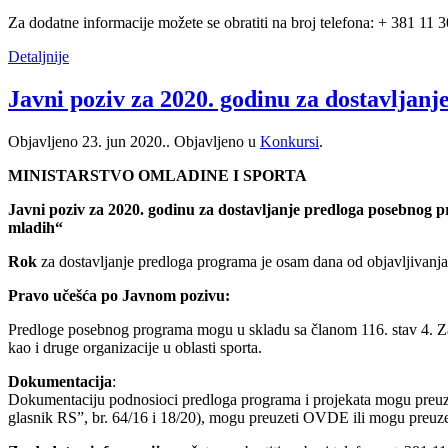
Za dodatne informacije možete se obratiti na broj telefona: + 381 11 
Detaljnije
Javni poziv za 2020. godinu za dostavljan
Objavljeno
23. jun 2020.
. Objavljeno u
Konkursi
.
MINISTARSTVO OMLADINE I SPORTA
Javni poziv za 2020. godinu za dostavljanje predloga posebnog p
mladih“
Rok
za dostavljanje predloga programa je osam dana od objavljivanj
Pravo učešća po Javnom pozivu:
Predloge posebnog programa mogu u skladu sa članom 116. stav 4. Zako
kao i druge organizacije u oblasti sporta.
Dokumentacija
:
Dokumentaciju podnosioci predloga programa i projekata mogu preuzet
glasnik RS”, br. 64/16 i 18/20), mogu preuzeti OVDE ili mogu preuzeti