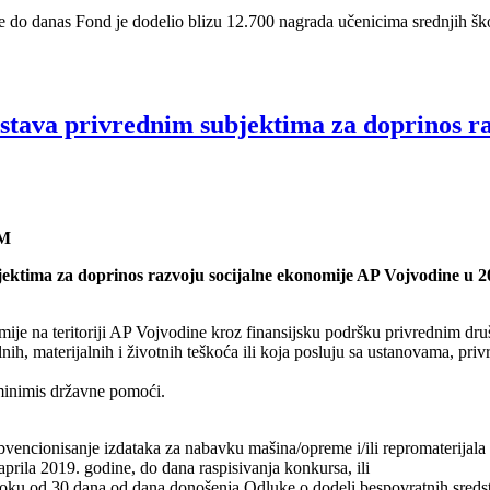
ne do danas Fond je dodelio blizu 12.700 nagrada učenicima srednjih š
stava privrednim subjektima za doprinos r
AM
ektima za doprinos razvoju socijalne ekonomije AP Vojvodine u 2
ije na teritoriji AP Vojvodine kroz finansijsku podršku privrednim druš
nih, materijalnih i životnih teškoća ili koja posluju sa ustanovama, pr
 minimis državne pomoći.
vencionisanje izdataka za nabavku mašina/opreme i/ili repromaterijala u
 aprila 2019. godine, do dana raspisivanja konkursa, ili
 u roku od 30 dana od dana donošenja Odluke o dodeli bespovratnih sreds