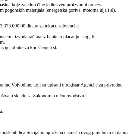
ašina koje zajedno čine jedinstven proizvodni proces.
 pogonskih materijala (energetska goriva, motorna ulja i sl).
 3.373.000,00 dinara za tekuće subvencije.
em i izvoda računa iz banke o plaćanju istog, ili
em.
ije, obuke za korišćenje i sl.
jine Vojvodine, koji su upisani u registar Agencije za privredne
društva u skladu sa Zakonom o računovodstvu i
a.
zaposlenih lica Socijalno ugrožena u smislu ovog pravilnika ili da ima