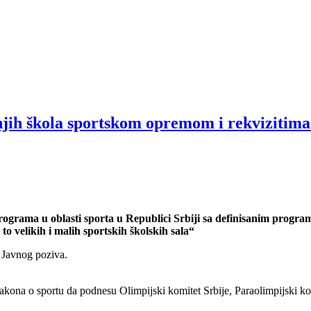
ih škola sportskom opremom i rekvizitima u 
programa u oblasti sporta u Republici Srbiji sa definisanim prog
o velikih i malih sportskih školskih sala“
 Javnog poziva.
na o sportu da podnesu Olimpijski komitet Srbije, Paraolimpijski komit