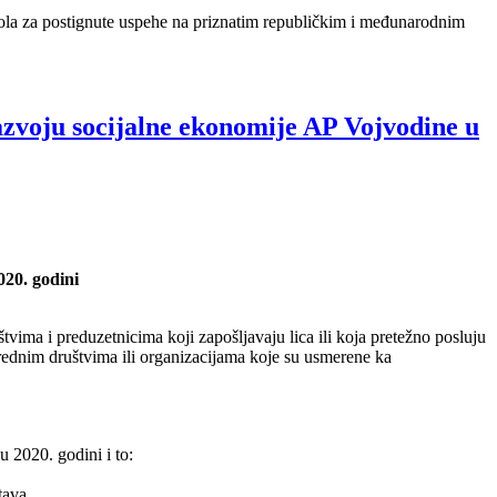
kola za postignute uspehe na priznatim republičkim i međunarodnim
azvoju socijalne ekonomije AP Vojvodine u
020. godini
tvima i preduzetnicima koji zapošljavaju lica ili koja pretežno posluju
ivrednim društvima ili organizacijama koje su usmerene ka
 2020. godini i to:
tava.