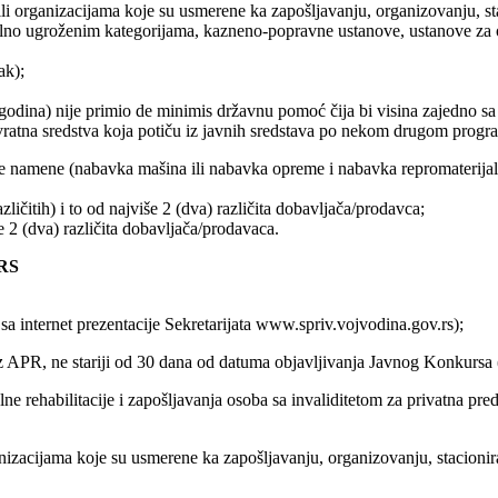
i organizacijama koje su usmerene ka zapošljavanju, organizovanju, st
alno ugroženim kategorijama, kazneno-popravne ustanove, ustanove za 
ak);
 godina) nije primio de minimis državnu pomoć čija bi visina zajedno sa
ovratna sredstva koja potiču iz javnih sredstava po nekom drugom progra
 namene (nabavka mašina ili nabavka opreme i nabavka repromaterijal
ličitih) i to od najviše 2 (dva) različita dobavljača/prodavca;
še 2 (dva) različita dobavljača/prodavaca.
RS
sa internet prezentacije Sekretarijata www.spriv.vojvodina.gov.rs);
iz APR, ne stariji od 30 dana od datuma objavljivanja Javnog Konkursa 
ne rehabilitacije i zapošljavanja osoba sa invaliditetom za privatna pred
izacijama koje su usmerene ka zapošljavanju, organizovanju, stacionira