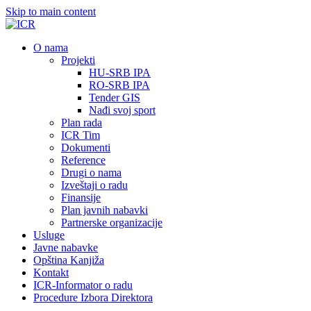
Skip to main content
О nama
Projekti
HU-SRB IPA
RO-SRB IPA
Tender GIS
Nađi svoj sport
Plan rada
ICR Tim
Dokumenti
Reference
Drugi o nama
Izveštaji o radu
Finansije
Plan javnih nabavki
Partnerske organizacije
Usluge
Javne nabavke
Opština Kanjiža
Kontakt
ICR-Informator o radu
Procedure Izbora Direktora