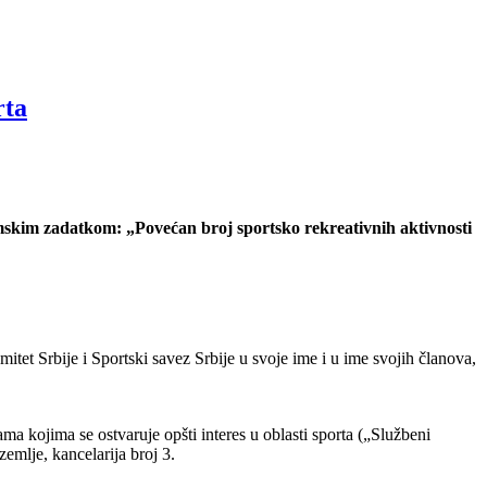
rta
amskim zadatkom: „Povećan broj sportsko rekreativnih aktivnosti
et Srbije i Sportski savez Srbije u svoje ime i u ime svojih članova,
kojima se ostvaruje opšti interes u oblasti sporta („Službeni
emlje, kancelarija broj 3.