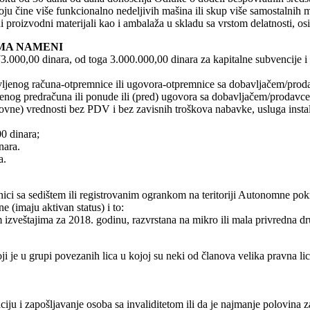
 čine više funkcionalno nedeljivih mašina ili skup više samostalnih m
roizvodni materijali kao i ambalaža u skladu sa vrstom delatnosti, osim
EMA NAMENI
3.000,00 dinara, od toga 3.000.000,00 dinara za kapitalne subvencije i
ljenog računa-otpremnice ili ugovora-otpremnice sa dobavljačem/prodavc
enog predračuna ili ponude ili (pred) ugovora sa dobavljačem/prodavc
vne) vrednosti bez PDV i bez zavisnih troškova nabavke, usluga instalac
0 dinara;
nara.
a.
i sa sedištem ili registrovanim ogrankom na teritoriji Autonomne pokra
 (imaju aktivan status) i to:
m izveštajima za 2018. godinu, razvrstana na mikro ili mala privredna 
 je u grupi povezanih lica u kojoj su neki od članova velika pravna lic
ciju i zapošljavanje osoba sa invaliditetom ili da je najmanje polovina 