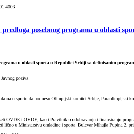
301 4003
je predloga posebnog programa u oblasti spo
rograma u oblasti sporta u Republici Srbiji sa definisanim progr
a Javnog poziva.
na o sportu da podnesu Olimpijski komitet Srbije, Paraolimpijski komit
i OVDE i OVDE, kao i Pravilnik o odobravanju i finansiranju programa 
 lično u Ministarstvu omladine i sporta, Bulevar Mihajla Pupina 2, priz