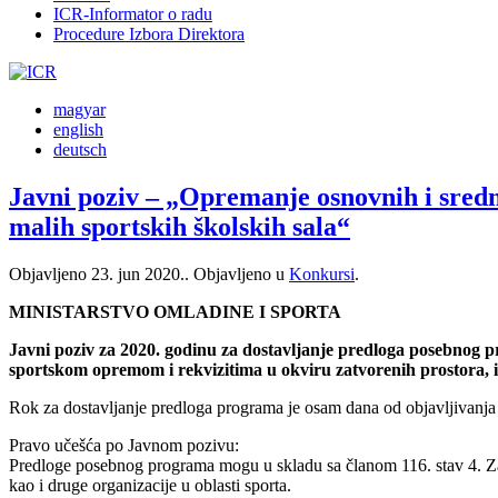
ICR-Informator o radu
Procedure Izbora Direktora
magyar
english
deutsch
Javni poziv – „Opremanje osnovnih i srednj
malih sportskih školskih sala“
Objavljeno
23. jun 2020.
. Objavljeno u
Konkursi
.
MINISTARSTVO OMLADINE I SPORTA
Javni poziv za 2020. godinu za dostavljanje predloga posebnog 
sportskom opremom i rekvizitima u okviru zatvorenih prostora, i t
Rok za dostavljanje predloga programa je osam dana od objavljivanja
Pravo učešća po Javnom pozivu:
Predloge posebnog programa mogu u skladu sa članom 116. stav 4. Zako
kao i druge organizacije u oblasti sporta.