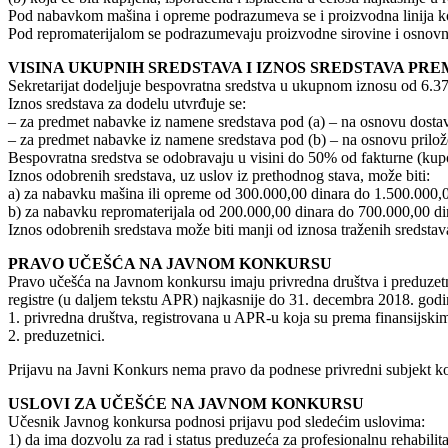
Pod nabavkom mašina i opreme podrazumeva se i proizvodna linija koju
Pod repromaterijalom se podrazumevaju proizvodne sirovine i osnovni p
VISINA UKUPNIH SREDSTAVA I IZNOS SREDSTAVA PR
Sekretarijat dodeljuje bespovratna sredstva u ukupnom iznosu od 6.37
Iznos sredstava za dodelu utvrđuje se:
– za predmet nabavke iz namene sredstava pod (a) – na osnovu dostav
– za predmet nabavke iz namene sredstava pod (b) – na osnovu prilož
Bespovratna sredstva se odobravaju u visini do 50% od fakturne (kupo
Iznos odobrenih sredstava, uz uslov iz prethodnog stava, može biti:
a) za nabavku mašina ili opreme od 300.000,00 dinara do 1.500.000,0
b) za nabavku repromaterijala od 200.000,00 dinara do 700.000,00 di
Iznos odobrenih sredstava može biti manji od iznosa traženih sredstav
PRAVO UČEŠĆA NA JAVNOM KONKURSU
Pravo učešća na Javnom konkursu imaju privredna društva i preduzetnic
registre (u daljem tekstu APR) najkasnije do 31. decembra 2018. godine
1. privredna društva, registrovana u APR-u koja su prema finansijski
2. preduzetnici.
Prijavu na Javni Konkurs nema pravo da podnese privredni subjekt koji
USLOVI ZA UČEŠĆE NA JAVNOM KONKURSU
Učesnik Javnog konkursa podnosi prijavu pod sledećim uslovima:
1) da ima dozvolu za rad i status preduzeća za profesionalnu rehabilita