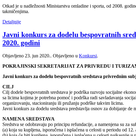
Otkad je u nadležnosti Ministarstva omladine i sporta, od 2008. godi
takmičenjima.
Detaljnije
Javni konkurs za dodelu bespovratnih sred
2020. godini
Objavljeno
23. jun 2020.
. Objavljeno u
Konkursi
.
POKRAJINSKI SEKRETARIJAT ZA PRIVREDU I TURIZ
Javni konkurs za dodelu bespovratnih sredstava privrednim subj
CILJ
Cilj dodele bespovratnih sredstava je podrška razvoju socijalne ekonom
sa licima kojima je potrebna pomoć i podrška radi savladavanja socijal
organizovanju, stacioniranju ili pružanju podrške takvim licima.
Javni konkurs za dodelu sredstava predstavlja osnov za dobijanje de
NAMENA SREDSTAVA
Sredstva se odobravaju po principu refundacije, a namenjena su za sub
(a) koja su kupljena, isporučena i isplaćena u celosti u periodu od 12.
(b) koja će biti kupljena, isporučena i isplaćena u celosti najkasnije