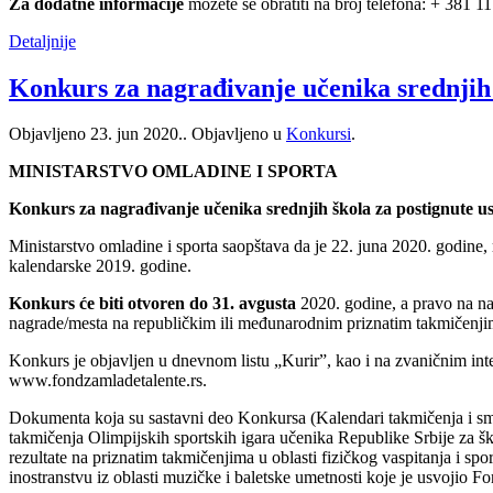
Za dodatne informacije
možete se obratiti na broj telefona: + 381 1
Detaljnije
Konkurs za nagrađivanje učenika srednjih 
Objavljeno
23. jun 2020.
. Objavljeno u
Konkursi
.
MINISTARSTVO OMLADINE I SPORTA
Konkurs za nagrađivanje učenika srednjih škola za postignute us
Ministarstvo omladine i sporta saopštava da je 22. juna 2020. godine,
kalendarske 2019. godine.
Konkurs će biti otvoren do 31. avgusta
2020. godine, a pravo na nag
nagrade/mesta na republičkim ili međunarodnim priznatim takmičenji
Konkurs je objavljen u dnevnom listu „Kurir”, kao i na zvaničnim int
www.fondzamladetalente.rs.
Dokumenta koja su sastavni deo Konkursa (Kalendari takmičenja i smo
takmičenja Olimpijskih sportskih igara učenika Republike Srbije za šk
rezultate na priznatim takmičenjima u oblasti fizičkog vaspitanja i s
inostranstvu iz oblasti muzičke i baletske umetnosti koje je usvoj