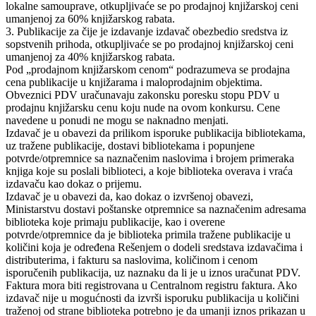
lokalne samouprave, otkupljivaće se po prodajnoj knjižarskoj ceni
umanjenoj za 60% knjižarskog rabata.
3. Publikacije za čije je izdavanje izdavač obezbedio sredstva iz
sopstvenih prihoda, otkupljivaće se po prodajnoj knjižarskoj ceni
umanjenoj za 40% knjižarskog rabata.
Pod „prodajnom knjižarskom cenom“ podrazumeva se prodajna
cena publikacije u knjižarama i maloprodajnim objektima.
Obveznici PDV uračunavaju zakonsku poresku stopu PDV u
prodajnu knjižarsku cenu koju nude na ovom konkursu. Cene
navedene u ponudi ne mogu se naknadno menjati.
Izdavač je u obavezi da prilikom isporuke publikacija bibliotekama,
uz tražene publikacije, dostavi bibliotekama i popunjene
potvrde/otpremnice sa naznačenim naslovima i brojem primeraka
knjiga koje su poslali biblioteci, a koje biblioteka overava i vraća
izdavaču kao dokaz o prijemu.
Izdavač je u obavezi da, kao dokaz o izvršenoj obavezi,
Ministarstvu dostavi poštanske otpremnice sa naznačenim adresama
biblioteka koje primaju publikacije, kao i overene
potvrde/otpremnice da je biblioteka primila tražene publikacije u
količini koja je određena Rešenjem o dodeli sredstava izdavačima i
distributerima, i fakturu sa naslovima, količinom i cenom
isporučenih publikacija, uz naznaku da li je u iznos uračunat PDV.
Faktura mora biti registrovana u Centralnom registru faktura. Ako
izdavač nije u mogućnosti da izvrši isporuku publikacija u količini
traženoj od strane biblioteka potrebno je da umanji iznos prikazan u