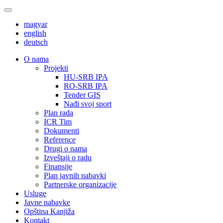
magyar
english
deutsch
О nama
Projekti
HU-SRB IPA
RO-SRB IPA
Tender GIS
Nađi svoj sport
Plan rada
ICR Tim
Dokumenti
Reference
Drugi o nama
Izveštaji o radu
Finansije
Plan javnih nabavki
Partnerske organizacije
Usluge
Javne nabavke
Opština Kanjiža
Kontakt