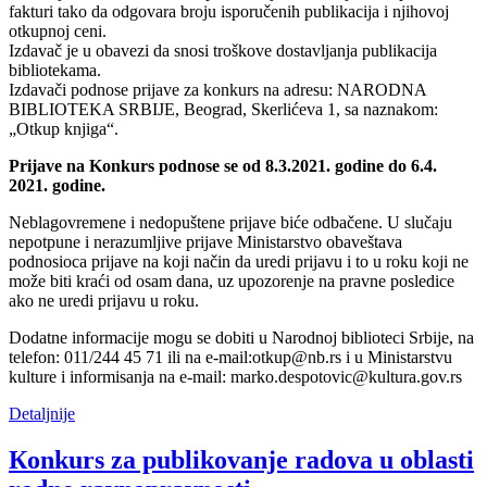
fakturi tako da odgovara broju isporučenih publikacija i njihovoj
otkupnoj ceni.
Izdavač je u obavezi da snosi troškove dostavljanja publikacija
bibliotekama.
Izdavači podnose prijave za konkurs na adresu: NARODNA
BIBLIOTEKA SRBIJE, Beograd, Skerlićeva 1, sa naznakom:
„Otkup knjiga“.
Prijave na Konkurs podnose se od 8.3.2021. godine do 6.4.
2021. godine.
Neblagovremene i nedopuštene prijave biće odbačene. U slučaju
nepotpune i nerazumljive prijave Ministarstvo obaveštava
podnosioca prijave na koji način da uredi prijavu i to u roku koji ne
može biti kraći od osam dana, uz upozorenje na pravne posledice
ako ne uredi prijavu u roku.
Dodatne informacije mogu se dobiti u Narodnoj biblioteci Srbije, na
telefon: 011/244 45 71 ili na e-mail:otkup@nb.rs i u Ministarstvu
kulture i informisanja na e-mail: marko.despotovic@kultura.gov.rs
Detaljnije
Кonkurs za publikovanje radova u oblasti