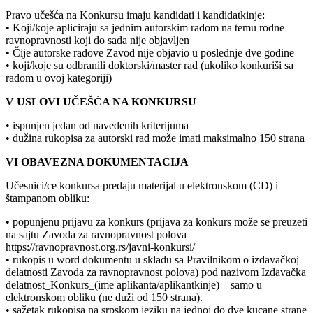
Pravo učešća na Konkursu imaju kandidati i kandidatkinje:
• Koji/koje apliciraju sa jednim autorskim radom na temu rodne
ravnopravnosti koji do sada nije objavljen
• Čije autorske radove Zavod nije objavio u poslednje dve godine
• koji/koje su odbranili doktorski/master rad (ukoliko konkuriši sa
radom u ovoj kategoriji)
V USLOVI UČEŠĆA NA KONKURSU
• ispunjen jedan od navedenih kriterijuma
• dužina rukopisa za autorski rad može imati maksimalno 150 strana
VI OBAVEZNA DOKUMENTACIJA
Učesnici/ce konkursa predaju materijal u elektronskom (CD) i
štampanom obliku:
• popunjenu prijavu za konkurs (prijava za konkurs može se preuzeti
na sajtu Zavoda za ravnopravnost polova
https://ravnopravnost.org.rs/javni-konkursi/
• rukopis u word dokumentu u skladu sa Pravilnikom o izdavačkoj
delatnosti Zavoda za ravnopravnost polova) pod nazivom Izdavačka
delatnost_Konkurs_(ime aplikanta/aplikantkinje) – samo u
elektronskom obliku (ne duži od 150 strana).
• sažetak rukopisa na srpskom jeziku na jednoj do dve kucane strane