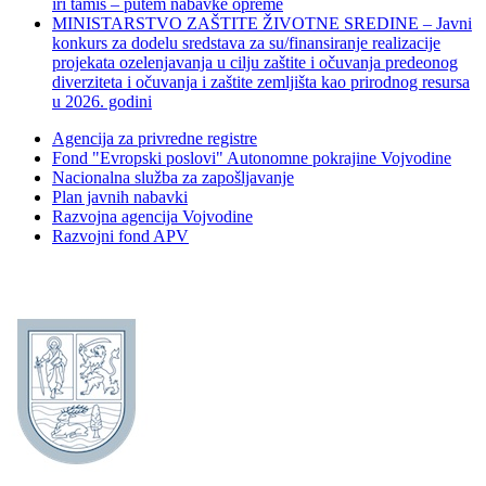
iri tamiš ‒ putem nabavke opreme
MINISTARSTVO ZAŠTITE ŽIVOTNE SREDINE – Javni
konkurs za dodelu sredstava za su/finansiranje realizacije
projekata ozelenjavanja u cilju zaštite i očuvanja predeonog
diverziteta i očuvanja i zaštite zemljišta kao prirodnog resursa
u 2026. godini
Agencija za privredne registre
Fond "Evropski poslovi" Autonomne pokrajine Vojvodine
Nacionalna služba za zapošljavanje
Plan javnih nabavki
Razvojna agencija Vojvodine
Razvojni fond APV