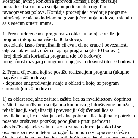
Postupak javnog konkursa sprovodi komisija koju obrazuje
pokrajinski sekretar za socijalnu politiku, demografiju i
ravnopravnost polova. Komisija procenjuje i vrednuje programe
udruženja građana dodelom odgovarajućeg broja bodova, u skladu
sa sledećim kriterijumima.
1. Prema referencama programa za oblast u kojoj se realizuje
program (ukupno najviše do 30 bodova):
­ postojanje jasno formulisanih ciljeva i ciljne grupe i povezanosti
ciljeva i aktivnosti, dužina trajanja programa (do 10 bodova);
­ broj direktnih korisnika programa (do 10 bodova);
­ mogućnost razvijanja programa i njegova održivost (do 10 bodova).
2. Prema ciljevima koji se postižu realizacijom programa (ukupno
najviše do 40 bodova)
• doprinos unapređivanja stanja u oblasti u kojoj se program
sprovodi (do 20 bodova)
1) za oblast socijalne zaštite i zaštite lica sa invaliditetom: doprinos
zaštiti i unapređivanju socijalno-ekonomskog i društvenog položaja,
rehabilitaciji, socijalizaciji i prevenciji isključenosti lica sa
invaliditetom, lica u stanju socijalne potrebe i lica kojima je potrebna
posebna društvena podrška; poboljšanje pristupačnosti i
obezbeđivanje adekvatnih uslova za rad udruženja kako bi se
osobama sa invaliditetom omogućilo puno i ravnopravno učešće u
životu zajednice, podizanje svesti društvene zajednice o osobama sa