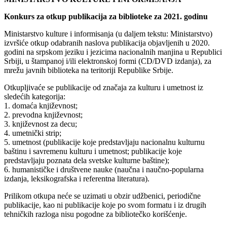
Konkurs za otkup publikacija za biblioteke za 2021. godinu
Ministarstvo kulture i informisanja (u daljem tekstu: Ministarstvo)
izvršiće otkup odabranih naslova publikacija objavljenih u 2020.
godini na srpskom jeziku i jezicima nacionalnih manjina u Republici
Srbiji, u štampanoj i/ili elektronskoj formi (CD/DVD izdanja), za
mrežu javnih biblioteka na teritoriji Republike Srbije.
Otkupljivaće se publikacije od značaja za kulturu i umetnost iz
sledećih kategorija:
1. domaća književnost;
2. prevodna književnost;
3. književnost za decu;
4. umetnički strip;
5. umetnost (publikacije koje predstavljaju nacionalnu kulturnu
baštinu i savremenu kulturu i umetnost; publikacije koje
predstavljaju poznata dela svetske kulturne baštine);
6. humanističke i društvene nauke (naučna i naučno-popularna
izdanja, leksikografska i referentna literatura).
Prilikom otkupa neće se uzimati u obzir udžbenici, periodične
publikacije, kao ni publikacije koje po svom formatu i iz drugih
tehničkih razloga nisu pogodne za bibliotečko korišćenje.