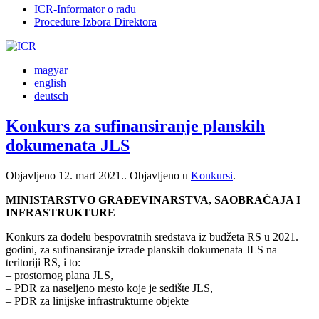
ICR-Informator o radu
Procedure Izbora Direktora
magyar
english
deutsch
Konkurs za sufinansiranje planskih
dokumenata JLS
Objavljeno
12. mart 2021.
. Objavljeno u
Konkursi
.
MINISTARSTVO GRAĐEVINARSTVA, SAOBRAĆAJA I
INFRASTRUKTURE
Konkurs za dodelu bespovratnih sredstava iz budžeta RS u 2021.
godini, za sufinansiranje izrade planskih dokumenata JLS na
teritoriji RS, i to:
– prostornog plana JLS,
– PDR za naseljeno mesto koje je sedište JLS,
– PDR za linijske infrastrukturne objekte