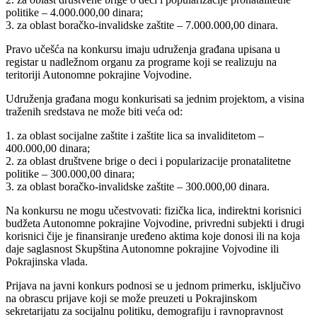
politike – 4.000.000,00 dinara;
3. za oblast boračko-invalidske zaštite – 7.000.000,00 dinara.
Pravo učešća na konkursu imaju udruženja građana upisana u
registar u nadležnom organu za programe koji se realizuju na
teritoriji Autonomne pokrajine Vojvodine.
Udruženja građana mogu konkurisati sa jednim projektom, a visina
traženih sredstava ne može biti veća od:
1. za oblast socijalne zaštite i zaštite lica sa invaliditetom –
400.000,00 dinara;
2. za oblast društvene brige o deci i popularizacije pronatalitetne
politike – 300.000,00 dinara;
3. za oblast boračko-invalidske zaštite – 300.000,00 dinara.
Na konkursu ne mogu učestvovati: fizička lica, indirektni korisnici
budžeta Autonomne pokrajine Vojvodine, privredni subjekti i drugi
korisnici čije je finansiranje uređeno aktima koje donosi ili na koja
daje saglasnost Skupština Autonomne pokrajine Vojvodine ili
Pokrajinska vlada.
Prijava na javni konkurs podnosi se u jednom primerku, isključivo
na obrascu prijave koji se može preuzeti u Pokrajinskom
sekretarijatu za socijalnu politiku, demografiju i ravnopravnost