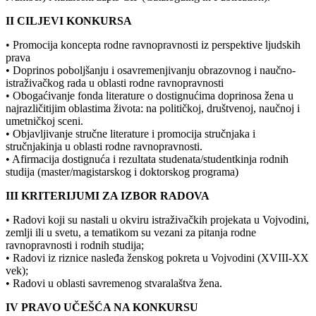
II CILJEVI KONKURSA
• Promocija koncepta rodne ravnopravnosti iz perspektive ljudskih
prava
• Doprinos poboljšanju i osavremenjivanju obrazovnog i naučno-
istraživačkog rada u oblasti rodne ravnopravnosti
• Obogaćivanje fonda literature o dostignućima doprinosa žena u
najrazličitijim oblastima života: na političkoj, društvenoj, naučnoj i
umetničkoj sceni.
• Objavljivanje stručne literature i promocija stručnjaka i
stručnjakinja u oblasti rodne ravnopravnosti.
• Afirmacija dostignuća i rezultata studenata/studentkinja rodnih
studija (master/magistarskog i doktorskog programa)
III KRITERIJUMI ZA IZBOR RADOVA
• Radovi koji su nastali u okviru istraživačkih projekata u Vojvodini,
zemlji ili u svetu, a tematikom su vezani za pitanja rodne
ravnopravnosti i rodnih studija;
• Radovi iz riznice nasleđa ženskog pokreta u Vojvodini (XVIII-XX
vek);
• Radovi u oblasti savremenog stvaralaštva žena.
IV PRAVO UČEŠĆA NA KONKURSU