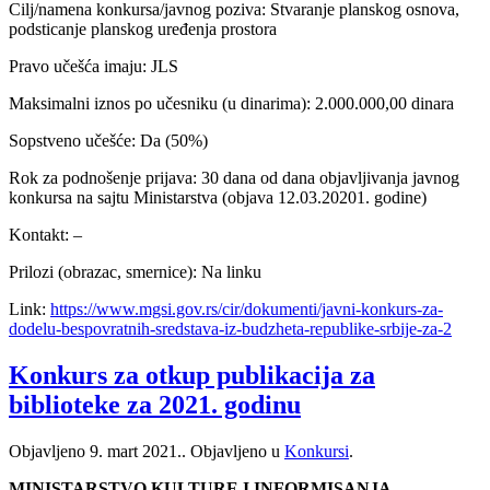
Cilj/namena konkursa/javnog poziva: Stvaranje planskog osnova,
podsticanje planskog uređenja prostora
Pravo učešća imaju: JLS
Maksimalni iznos po učesniku (u dinarima): 2.000.000,00 dinara
Sopstveno učešće: Da (50%)
Rok za podnošenje prijava: 30 dana od dana objavljivanja javnog
konkursa na sajtu Ministarstva (objava 12.03.20201. godine)
Kontakt: –
Prilozi (obrazac, smernice): Na linku
Link:
https://www.mgsi.gov.rs/cir/dokumenti/javni-konkurs-za-
dodelu-bespovratnih-sredstava-iz-budzheta-republike-srbije-za-2
Konkurs za otkup publikacija za
biblioteke za 2021. godinu
Objavljeno
9. mart 2021.
. Objavljeno u
Konkursi
.
MINISTARSTVO KULTURE I INFORMISANJA