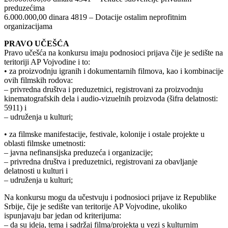
preduzećima
6.000.000,00 dinara 4819 – Dotacije ostalim neprofitnim
organizacijama
PRAVO UČEŠĆA
Pravo učešća na konkursu imaju podnosioci prijava čije je sedište na
teritoriji AP Vojvodine i to:
• za proizvodnju igranih i dokumentarnih filmova, kao i kombinacije
ovih filmskih rodova:
– privredna društva i preduzetnici, registrovani za proizvodnju
kinematografskih dela i audio-vizuelnih proizvoda (šifra delatnosti:
5911) i
– udruženja u kulturi;
• za filmske manifestacije, festivale, kolonije i ostale projekte u
oblasti filmske umetnosti:
– javna nefinansijska preduzeća i organizacije;
– privredna društva i preduzetnici, registrovani za obavljanje
delatnosti u kulturi i
– udruženja u kulturi;
Na konkursu mogu da učestvuju i podnosioci prijave iz Republike
Srbije, čije je sedište van teritorije AP Vojvodine, ukoliko
ispunjavaju bar jedan od kriterijuma:
– da su ideja, tema i sadržaj filma/projekta u vezi s kulturnim