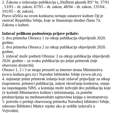
2. Zakona o izdavanju publikacija („Službeni glasnik RS“ br. 37/91
, 53/93 – dr. zakon, 67/93 – dr. zakon, 48/94 – dr. zakon, 135/04 ,
101/05 – dr. zakon).
Pravo učešća na ovom konkursu nemaju ustanove kulture čiji je
osnivač Republika Srbija, koje se finansiraju shodno članu 74.
Zakona o kulturi.
Izdavač prilikom podnošenja prijave prilaže:
1. dva primerka Obrasca 1 za otkup publikacija objavljenih 2020.
godine,
2. dva primerka Obrasca 2 za otkup publikacija objavljenih 2020.
godine,
3. izdavač može podneti Obrazac 3 za otkup publikacija objavljenih
2020. godine – za svaku publikaciju po jedan primerak (nije
obavezno dostaviti);
Obrasci 1, 2 i 3 se mogu preuzeti sa internet strana Ministarstva
(www.kultura.gov.rs) i Narodne biblioteke Srbije (www.nb.rs);
4. najmanje jedan primerak izdanja koje izdavač prijavljuje za otkup
(napomena: primerci publikacija, nakon okončanja konkursa, ostaju
na raspolaganju NBS, a komisija može izdvojiti deo publikacija koje
će koristiti Ministarstvo kulture i informisanja, za potrebe
predstavljanja na međunarodnim sajmovima knjiga u inostranstvu);
5. potvrdu o predaji obaveznog primerka Narodnoj biblioteci Srbije,
odnosno Biblioteci Matice srpske ako je sedište izdavača u
Vojvodini;