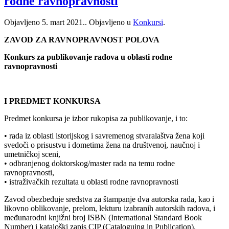
rodne ravnopravnosti
Objavljeno
5. mart 2021.
. Objavljeno u
Konkursi
.
ZAVOD ZA RAVNOPRAVNOST POLOVA
Кonkurs za publikovanje radova u oblasti rodne
ravnopravnosti
I PREDMET KONKURSA
Predmet konkursa je izbor rukopisa za publikovanje, i to:
• rada iz oblasti istorijskog i savremenog stvaralaštva žena koji
svedoči o prisustvu i dometima žena na društvenoj, naučnoj i
umetničkoj sceni,
• odbranjenog doktorskog/master rada na temu rodne
ravnopravnosti,
• istraživačkih rezultata u oblasti rodne ravnopravnosti
Zavod obezbeđuje sredstva za štampanje dva autorska rada, kao i
likovno oblikovanje, prelom, lekturu izabranih autorskih radova, i
međunarodni knjižni broj ISBN (International Standard Book
Number) i kataloški zapis CIP (Cataloguing in Publication).