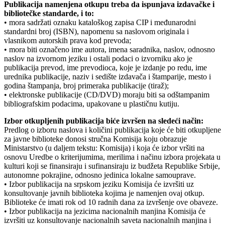
Publikacija namenjena otkupu treba da ispunjava izdavačke i
bibliotečke standarde, i to:
• mora sadržati oznaku kataloškog zapisa CIP i međunarodni
standardni broj (ISBN), napomenu sa naslovom originala i
vlasnikom autorskih prava kod prevoda;
• mora biti označeno ime autora, imena saradnika, naslov, odnosno
naslov na izvornom jeziku i ostali podaci o izvorniku ako je
publikacija prevod, ime prevodioca, koje je izdanje po redu, ime
urednika publikacije, naziv i sedište izdavača i štamparije, mesto i
godina štampanja, broj primeraka publikacije (tiraž);
• elektronske publikacije (CD/DVD) moraju biti sa odštampanim
bibliografskim podacima, upakovane u plastičnu kutiju.
Izbor otkupljenih publikacija biće izvršen na sledeći način:
Predlog o izboru naslova i količini publikacija koje će biti otkupljene
za javne biblioteke donosi stručna Komisija koju obrazuje
Ministarstvo (u daljem tekstu: Komisija) i koja će izbor vršiti na
osnovu Uredbe o kriterijumima, merilima i načinu izbora projekata u
kulturi koji se finansiraju i sufinansiraju iz budžeta Republike Srbije,
autonomne pokrajine, odnosno jedinica lokalne samouprave.
• Izbor publikacija na srpskom jeziku Komisija će izvršiti uz
konsultovanje javnih biblioteka kojima je namenjen ovaj otkup.
Biblioteke će imati rok od 10 radnih dana za izvršenje ove obaveze.
• Izbor publikacija na jezicima nacionalnih manjina Komisija će
izvršiti uz konsultovanje nacionalnih saveta nacionalnih manjina i