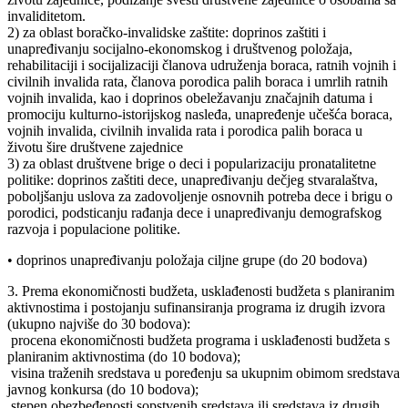
invaliditetom.
2) za oblast boračko-invalidske zaštite: doprinos zaštiti i
unapređivanju socijalno-ekonomskog i društvenog položaja,
rehabilitaciji i socijalizaciji članova udruženja boraca, ratnih vojnih i
civilnih invalida rata, članova porodica palih boraca i umrlih ratnih
vojnih invalida, kao i doprinos obeležavanju značajnih datuma i
promociju kulturno-istorijskog nasleđa, unapređenje učešća boraca,
vojnih invalida, civilnih invalida rata i porodica palih boraca u
životu šire društvene zajednice
3) za oblast društvene brige o deci i popularizaciju pronatalitetne
politike: doprinos zaštiti dece, unapređivanju dečjeg stvaralaštva,
poboljšanju uslova za zadovoljenje osnovnih potreba dece i brigu o
porodici, podsticanju rađanja dece i unapređivanju demografskog
razvoja i populacione politike.
• doprinos unapređivanju položaja ciljne grupe (do 20 bodova)
3. Prema ekonomičnosti budžeta, usklađenosti budžeta s planiranim
aktivnostima i postojanju sufinansiranja programa iz drugih izvora
(ukupno najviše do 30 bodova):
­ procena ekonomičnosti budžeta programa i usklađenosti budžeta s
planiranim aktivnostima (do 10 bodova);
­ visina traženih sredstava u poređenju sa ukupnim obimom sredstava
javnog konkursa (do 10 bodova);
­ stepen obezbeđenosti sopstvenih sredstava ili sredstava iz drugih