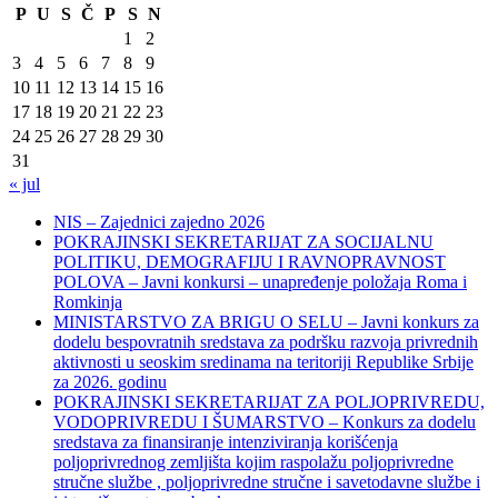
P
U
S
Č
P
S
N
1
2
3
4
5
6
7
8
9
10
11
12
13
14
15
16
17
18
19
20
21
22
23
24
25
26
27
28
29
30
31
« jul
NIS – Zajednici zajedno 2026
POKRAJINSKI SEKRETARIJAT ZA SOCIJALNU
POLITIKU, DEMOGRAFIJU I RAVNOPRAVNOST
POLOVA – Javni konkursi – unapređenje položaja Roma i
Romkinja
MINISTARSTVO ZA BRIGU O SELU – Javni konkurs za
dodelu bespovratnih sredstava za podršku razvoja privrednih
aktivnosti u seoskim sredinama na teritoriji Republike Srbije
za 2026. godinu
POKRAJINSKI SEKRETARIJAT ZA POLJOPRIVREDU,
VODOPRIVREDU I ŠUMARSTVO – Konkurs za dodelu
sredstava za finansiranje intenziviranja korišćenja
poljoprivrednog zemljišta kojim raspolažu poljoprivredne
stručne službe , poljoprivredne stručne i savetodavne službe i