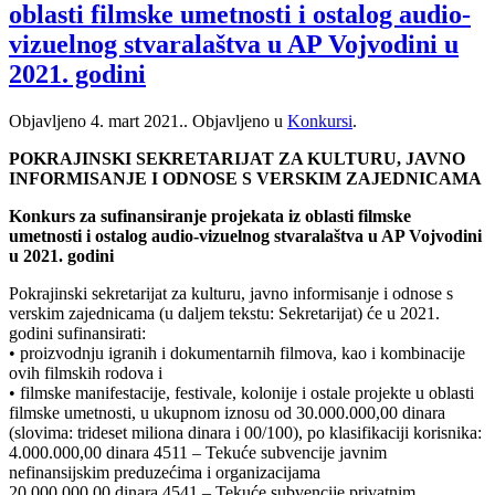
oblasti filmske umetnosti i ostalog audio-
vizuelnog stvaralaštva u AP Vojvodini u
2021. godini
Objavljeno
4. mart 2021.
. Objavljeno u
Konkursi
.
POKRAJINSKI SEKRETARIJAT ZA KULTURU, JAVNO
INFORMISANJE I ODNOSE S VERSKIM ZAJEDNICAMA
Konkurs za sufinansiranje projekata iz oblasti filmske
umetnosti i ostalog audio-vizuelnog stvaralaštva u AP Vojvodini
u 2021. godini
Pokrajinski sekretarijat za kulturu, javno informisanje i odnose s
verskim zajednicama (u daljem tekstu: Sekretarijat) će u 2021.
godini sufinansirati:
• proizvodnju igranih i dokumentarnih filmova, kao i kombinacije
ovih filmskih rodova i
• filmske manifestacije, festivale, kolonije i ostale projekte u oblasti
filmske umetnosti, u ukupnom iznosu od 30.000.000,00 dinara
(slovima: trideset miliona dinara i 00/100), po klasifikaciji korisnika:
4.000.000,00 dinara 4511 – Tekuće subvencije javnim
nefinansijskim preduzećima i organizacijama
20.000.000,00 dinara 4541 – Tekuće subvencije privatnim