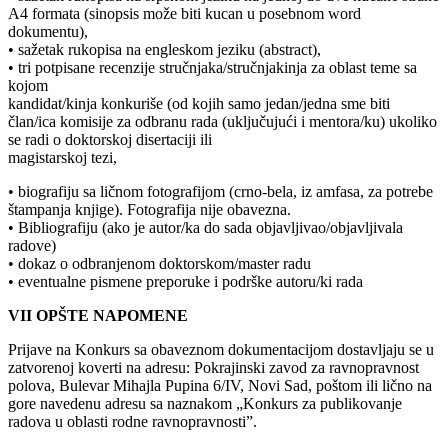
A4 formata (sinopsis može biti kucan u posebnom word
dokumentu),
• sažetak rukopisa na engleskom jeziku (abstract),
• tri potpisane recenzije stručnjaka/stručnjakinja za oblast teme sa
kojom
kandidat/kinja konkuriše (od kojih samo jedan/jedna sme biti
član/ica komisije za odbranu rada (uključujući i mentora/ku) ukoliko
se radi o doktorskoj disertaciji ili
magistarskoj tezi,
• biografiju sa ličnom fotografijom (crno-bela, iz amfasa, za potrebe
štampanja knjige). Fotografija nije obavezna.
• Bibliografiju (ako je autor/ka do sada objavljivao/objavljivala
radove)
• dokaz o odbranjenom doktorskom/master radu
• eventualne pismene preporuke i podrške autoru/ki rada
VII OPŠTE NAPOMENE
Prijave na Konkurs sa obaveznom dokumentacijom dostavljaju se u
zatvorenoj koverti na adresu: Pokrajinski zavod za ravnopravnost
polova, Bulevar Mihajla Pupina 6/IV, Novi Sad, poštom ili lično na
gore navedenu adresu sa naznakom „Konkurs za publikovanje
radova u oblasti rodne ravnopravnosti”.