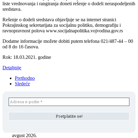
liste vrednovanja i rangiranja doneti rešenje o dodeli neraspodeljenih
sredstava.
Rešenje o dodeli sredstava objavljuje se na internet stranici
Pokrajinskog sekretarijata za socijalnu politiku, demografiju i
ravnopravnost polova www.socijalnapolitika.vojvodina.gov.rs
Dodatne informacije možete dobiti putem telefona 021/487-44 – 00
od 8 do 16 časova.
Rok: 18.03.2021. godine
Detaljnije
Prethodno
Sledeće
avgust 2026.