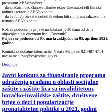
prostorom AP Vojvodine;
– da značajan deo članova filmske ekipe čine autori i/ili filmski
radnici s teritorije AP Vojvodine;
– da će film/projekat u celosti ili delom biti snimljen/realizovan na
teritoriji AP Vojvodine.
Rok za podnošenje prijave na konkurs je 30 dana od dana
objavljivanja u dnevnom listu „Dnevnik” .
Prijave se podnose od 05. marta zaključno sa 05. aprilom 2021.
godine.
Kontakt za dodatne informacije: Nataša Matijević 021/487 4714
natasa.matijevic@vojvodina.gov.rs
Detaljnije
Javni konkurs za finansiranje programa
udruženja građana u oblasti socijalne
zaštite i zaštite lica sa invaliditetom,
boračko-invalidske zaštite, društvene
brige o deci i popularizacije
pronatalitetne politike u 2021. godini