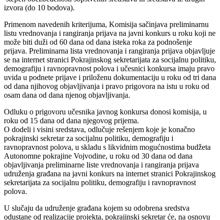
izvora (do 10 bodova).
Primenom navedenih kriterijuma, Komisija sačinjava preliminarnu
listu vrednovanja i rangiranja prijava na javni konkurs u roku koji ne
može biti duži od 60 dana od dana isteka roka za podnošenje
prijava. Preliminarna lista vrednovanja i rangiranja prijava objavljuje
se na internet stranici Pokrajinskog sekretarijata za socijalnu politiku,
demografiju i ravnopravnost polova i učesnici konkursa imaju pravo
uvida u podnete prijave i priloženu dokumentaciju u roku od tri dana
od dana njihovog objavljivanja i pravo prigovora na istu u roku od
osam dana od dana njenog objavljivanja.
Odluku o prigovoru učesnika javnog konkursa donosi komisija, u
roku od 15 dana od dana njegovog prijema.
O dodeli i visini sredstava, odlučuje rešenjem koje je konačno
pokrajinski sekretar za socijalnu politiku, demografiju i
ravnopravnost polova, u skladu s likvidnim mogućnostima budžeta
Autonomne pokrajine Vojvodine, u roku od 30 dana od dana
objavljivanja preliminarne liste vrednovanja i rangiranja prijava
udruženja građana na javni konkurs na internet stranici Pokrajinskog
sekretarijata za socijalnu politiku, demografiju i ravnopravnost
polova.
U slučaju da udruženje građana kojem su odobrena sredstva
odustane od realizacije projekta, pokrajinski sekretar će, na osnovu