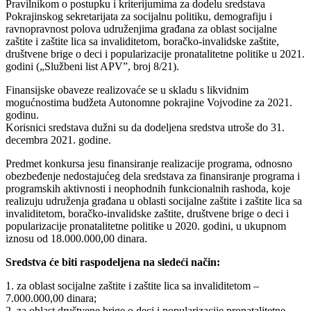
Pravilnikom o postupku i kriterijumima za dodelu sredstava
Pokrajinskog sekretarijata za socijalnu politiku, demografiju i
ravnopravnost polova udruženjima građana za oblast socijalne
zaštite i zaštite lica sa invaliditetom, boračko-invalidske zaštite,
društvene brige o deci i popularizacije pronatalitetne politike u 2021.
godini („Službeni list APV”, broj 8/21).
Finansijske obaveze realizovaće se u skladu s likvidnim
mogućnostima budžeta Autonomne pokrajine Vojvodine za 2021.
godinu.
Korisnici sredstava dužni su da dodeljena sredstva utroše do 31.
decembra 2021. godine.
Predmet konkursa jesu finansiranje realizacije programa, odnosno
obezbeđenje nedostajućeg dela sredstava za finansiranje programa i
programskih aktivnosti i neophodnih funkcionalnih rashoda, koje
realizuju udruženja građana u oblasti socijalne zaštite i zaštite lica sa
invaliditetom, boračko-invalidske zaštite, društvene brige o deci i
popularizacije pronatalitetne politike u 2020. godini, u ukupnom
iznosu od 18.000.000,00 dinara.
Sredstva će biti raspodeljena na sledeći način:
1. za oblast socijalne zaštite i zaštite lica sa invaliditetom –
7.000.000,00 dinara;
2. za oblast društvene brige o deci i popularizacije pronatalitetne