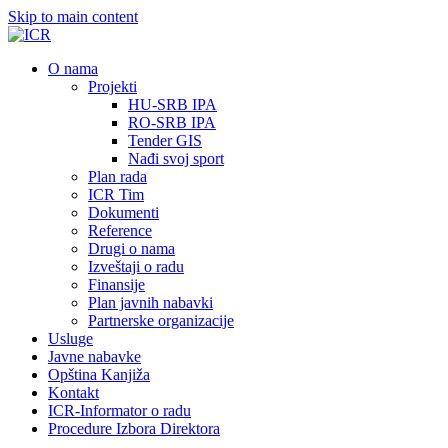
Skip to main content
О nama
Projekti
HU-SRB IPA
RO-SRB IPA
Tender GIS
Nađi svoj sport
Plan rada
ICR Tim
Dokumenti
Reference
Drugi o nama
Izveštaji o radu
Finansije
Plan javnih nabavki
Partnerske organizacije
Usluge
Javne nabavke
Opština Kanjiža
Kontakt
ICR-Informator o radu
Procedure Izbora Direktora