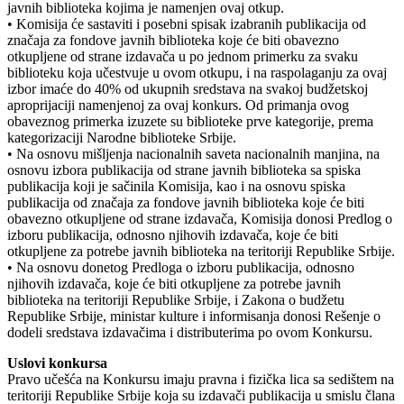
javnih biblioteka kojima je namenjen ovaj otkup.
• Komisija će sastaviti i posebni spisak izabranih publikacija od
značaja za fondove javnih biblioteka koje će biti obavezno
otkupljene od strane izdavača u po jednom primerku za svaku
biblioteku koja učestvuje u ovom otkupu, i na raspolaganju za ovaj
izbor imaće do 40% od ukupnih sredstava na svakoj budžetskoj
aproprijaciji namenjenoj za ovaj konkurs. Od primanja ovog
obaveznog primerka izuzete su biblioteke prve kategorije, prema
kategorizaciji Narodne biblioteke Srbije.
• Na osnovu mišljenja nacionalnih saveta nacionalnih manjina, na
osnovu izbora publikacija od strane javnih biblioteka sa spiska
publikacija koji je sačinila Komisija, kao i na osnovu spiska
publikacija od značaja za fondove javnih biblioteka koje će biti
obavezno otkupljene od strane izdavača, Komisija donosi Predlog o
izboru publikacija, odnosno njihovih izdavača, koje će biti
otkupljene za potrebe javnih biblioteka na teritoriji Republike Srbije.
• Na osnovu donetog Predloga o izboru publikacija, odnosno
njihovih izdavača, koje će biti otkupljene za potrebe javnih
biblioteka na teritoriji Republike Srbije, i Zakona o budžetu
Republike Srbije, ministar kulture i informisanja donosi Rešenje o
dodeli sredstava izdavačima i distributerima po ovom Konkursu.
Uslovi konkursa
Pravo učešća na Konkursu imaju pravna i fizička lica sa sedištem na
teritoriji Republike Srbije koja su izdavači publikacija u smislu člana