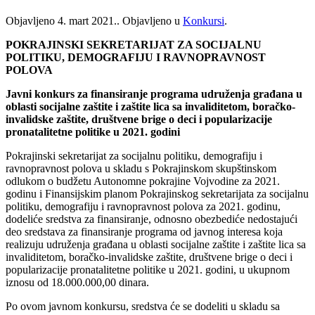
Objavljeno
4. mart 2021.
. Objavljeno u
Konkursi
.
POKRAJINSKI SEKRETARIJAT ZA SOCIJALNU
POLITIKU, DEMOGRAFIJU I RAVNOPRAVNOST
POLOVA
Javni konkurs za finansiranje programa udruženja građana u
oblasti socijalne zaštite i zaštite lica sa invaliditetom, boračko-
invalidske zaštite, društvene brige o deci i popularizacije
pronatalitetne politike u 2021. godini
Pokrajinski sekretarijat za socijalnu politiku, demografiju i
ravnopravnost polova u skladu s Pokrajinskom skupštinskom
odlukom o budžetu Autonomne pokrajine Vojvodine za 2021.
godinu i Finansijskim planom Pokrajinskog sekretarijata za socijalnu
politiku, demografiju i ravnopravnost polova za 2021. godinu,
dodeliće sredstva za finansiranje, odnosno obezbediće nedostajući
deo sredstava za finansiranje programa od javnog interesa koja
realizuju udruženja građana u oblasti socijalne zaštite i zaštite lica sa
invaliditetom, boračko-invalidske zaštite, društvene brige o deci i
popularizacije pronatalitetne politike u 2021. godini, u ukupnom
iznosu od 18.000.000,00 dinara.
Po ovom javnom konkursu, sredstva će se dodeliti u skladu sa