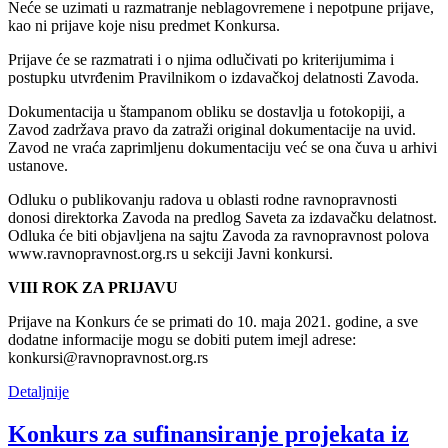
Neće se uzimati u razmatranje neblagovremene i nepotpune prijave,
kao ni prijave koje nisu predmet Konkursa.
Prijave će se razmatrati i o njima odlučivati po kriterijumima i
postupku utvrđenim Pravilnikom o izdavačkoj delatnosti Zavoda.
Dokumentacija u štampanom obliku se dostavlja u fotokopiji, a
Zavod zadržava pravo da zatraži original dokumentacije na uvid.
Zavod ne vraća zaprimljenu dokumentaciju već se ona čuva u arhivi
ustanove.
Odluku o publikovanju radova u oblasti rodne ravnopravnosti
donosi direktorka Zavoda na predlog Saveta za izdavačku delatnost.
Odluka će biti objavljena na sajtu Zavoda za ravnopravnost polova
www.ravnopravnost.org.rs u sekciji Javni konkursi.
VIII ROK ZA PRIJAVU
Prijave na Konkurs će se primati do 10. maja 2021. godine, a sve
dodatne informacije mogu se dobiti putem imejl adrese:
konkursi@ravnopravnost.org.rs
Detaljnije
Konkurs za sufinansiranje projekata iz