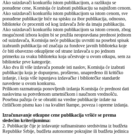
Ako suizdavači konkurišu istom publikacijom, a razlikuju se
ponuđene cene, Komisija će izabrati publikaciju sa najnižom cenom.
Ako suizdavači konkurišu istom publikacijom sa istom cenom, sve
ponuđene publikacije biće na spisku za ibor publikacija, odnosno,
biblioteke će proceniti od kog izdavača žele da imaju publikaciju.
Ako suizdavači konkurišu istom publikacijom sa istom cenom, zbog
mogućnosti izbora kojim bi se pružila neopravdana prednost jednom
od suizdavača, Komisija neće publikaciju uvrstiti na posebni spisak
izabranih publikacija od značaja za fondove javnih biblioteka koje
će biti obavezno otkupljene od strane izdavača u po jednom
primerku za svaku biblioteku koja učestvuje u ovom otkupu, sem za
biblioteke prve kategorije.
Ako dva ili više izdavača ponude isti naslov, Komisija će izabrati
publikaciju koja je dopunjeno, prošireno, unapređeno ili kritičko
izdanje, i koja više ispunjava izdavačke i bibliotečke standarde
navedene u ovom konkursu.
Prilikom razmatranja ponovljenih izdanja Komisija će prednost dati
naslovima sa potvrđenom umetničkom i naučnom vrednošću.
Posebna pažnja će se obratiti na vredne publikacije izdate na
ćiriličkom pismu kao i na kvalitet štampe, poveza i opreme izdanja.
Izračunavanje otkupne cene publikacija vršiće se prema
sledećim kriterijumima:
2. Publikacije čije je izdavanje sufinansirano sredstvima iz budžeta
Republike Srbije, budžeta autonomne pokrajine ili budžeta jedinica