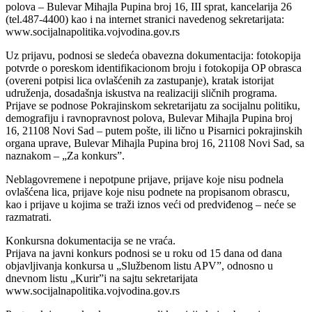
polova – Bulevar Mihajla Pupina broj 16, III sprat, kancelarija 26
(tel.487-4400) kao i na internet stranici navedenog sekretarijata:
www.socijalnapolitika.vojvodina.gov.rs
Uz prijavu, podnosi se sledeća obavezna dokumentacija: fotokopija
potvrde o poreskom identifikacionom broju i fotokopija OP obrasca
(overeni potpisi lica ovlašćenih za zastupanje), kratak istorijat
udruženja, dosadašnja iskustva na realizaciji sličnih programa.
Prijave se podnose Pokrajinskom sekretarijatu za socijalnu politiku,
demografiju i ravnopravnost polova, Bulevar Mihajla Pupina broj
16, 21108 Novi Sad – putem pošte, ili lično u Pisarnici pokrajinskih
organa uprave, Bulevar Mihajla Pupina broj 16, 21108 Novi Sad, sa
naznakom – „Za konkurs”.
Neblagovremene i nepotpune prijave, prijave koje nisu podnela
ovlašćena lica, prijave koje nisu podnete na propisanom obrascu,
kao i prijave u kojima se traži iznos veći od predviđenog – neće se
razmatrati.
Konkursna dokumentacija se ne vraća.
Prijava na javni konkurs podnosi se u roku od 15 dana od dana
objavljivanja konkursa u „Službenom listu APV”, odnosno u
dnevnom listu „Kurir”i na sajtu sekretarijata
www.socijalnapolitika.vojvodina.gov.rs