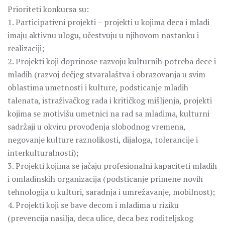
Prioriteti konkursa su:
1. Participativni projekti – projekti u kojima deca i mladi
imaju aktivnu ulogu, učestvuju u njihovom nastanku i
realizaciji;
2. Projekti koji doprinose razvoju kulturnih potreba dece i
mladih (razvoj dečjeg stvaralaštva i obrazovanja u svim
oblastima umetnosti i kulture, podsticanje mladih
talenata, istraživačkog rada i kritičkog mišljenja, projekti
kojima se motivišu umetnici na rad sa mladima, kulturni
sadržaji u okviru provođenja slobodnog vremena,
negovanje kulture raznolikosti, dijaloga, tolerancije i
interkulturalnosti);
3. Projekti kojima se jačaju profesionalni kapaciteti mladih
i omladinskih organizacija (podsticanje primene novih
tehnologija u kulturi, saradnja i umrežavanje, mobilnost);
4. Projekti koji se bave decom i mladima u riziku
(prevencija nasilja, deca ulice, deca bez roditeljskog