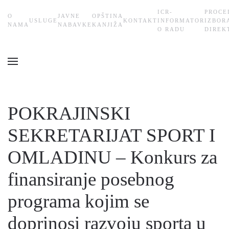
ICR-
PROCE
О
JAVNE
OPŠTINA
USLUGE
KONTAKT
INFORMATOR
IZBOR
Skip
NAMA
NABAVKE
KANJIŽA
O RADU
DIREK
to
main
content
POKRAJINSKI
SEKRETARIJAT SPORT I
OMLADINU – Konkurs za
finansiranje posebnog
programa kojim se
doprinosi razvoju sporta u