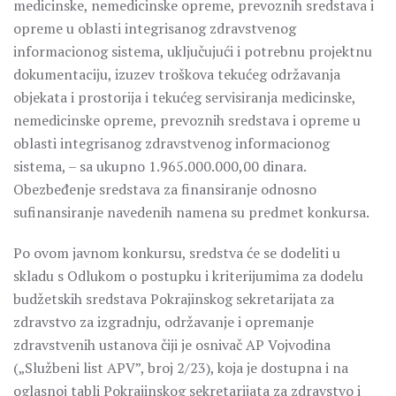
medicinske, nemedicinske opreme, prevoznih sredstava i
opreme u oblasti integrisanog zdravstvenog
informacionog sistema, uključujući i potrebnu projektnu
dokumentaciju, izuzev troškova tekućeg održavanja
objekata i prostorija i tekućeg servisiranja medicinske,
nemedicinske opreme, prevoznih sredstava i opreme u
oblasti integrisanog zdravstvenog informacionog
sistema, – sa ukupno 1.965.000.000,00 dinara.
Obezbeđenje sredstava za finansiranje odnosno
sufinansiranje navedenih namena su predmet konkursa.
Po ovom javnom konkursu, sredstva će se dodeliti u
skladu s Odlukom o postupku i kriterijumima za dodelu
budžetskih sredstava Pokrajinskog sekretarijata za
zdravstvo za izgradnju, održavanje i opremanje
zdravstvenih ustanova čiji je osnivač AP Vojvodina
(„Službeni list APV”, broj 2/23), koja je dostupna i na
oglasnoj tabli Pokrajinskog sekretarijata za zdravstvo i