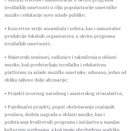
izvođačkih umetnosti u cilju popularizacije umetničke
muzike i edukacije nove mlade publike;
• Koncertne serije ansambala i solista, kao i samostalne
produkcije lokalnih organizatora, u okviru programa
izvođačkih umetnosti;
• Majstorski seminari, radionice i takmičenja u oblasti
muzike, koji predstavljaju izvođačku i edukativnu
platformu za mlade muzičke umetnike, odnosno, jedan od
oblika njihove dalje afirmacije;
• Projekti izvornog narodnog i amaterskog stvaralaštva;
• Pojedinačni projekti, poput obeležavanja značajnih
proslava, dodela nagrada u oblasti muzike, kao i
podsticanje kvalitetnih programa i inicijativa u manjim
kulturnim sredinama, a koji imaju obezbeđenu podršku