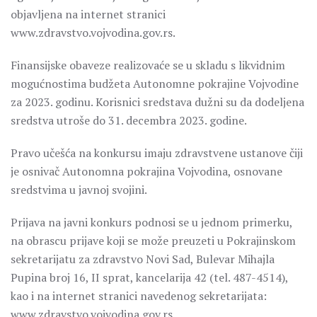
objavljena na internet stranici
www.zdravstvo.vojvodina.gov.rs.
Finansijske obaveze realizovaće se u skladu s likvidnim
mogućnostima budžeta Autonomne pokrajine Vojvodine
za 2023. godinu. Korisnici sredstava dužni su da dodeljena
sredstva utroše do 31. decembra 2023. godine.
Pravo učešća na konkursu imaju zdravstvene ustanove čiji
je osnivač Autonomna pokrajina Vojvodina, osnovane
sredstvima u javnoj svojini.
Prijava na javni konkurs podnosi se u jednom primerku,
na obrascu prijave koji se može preuzeti u Pokrajinskom
sekretarijatu za zdravstvo Novi Sad, Bulevar Mihajla
Pupina broj 16, II sprat, kancelarija 42 (tel. 487-4514),
kao i na internet stranici navedenog sekretarijata:
www.zdravstvo.vojvodina.gov.rs.