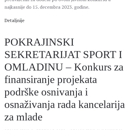
najkasnije do 15. decembra 2023. godine.
Detaljnije
POKRAJINSKI
SEKRETARIJAT SPORT I
OMLADINU – Konkurs za
finansiranje projekata
podrške osnivanja i
osnaživanja rada kancelarija
za mlade