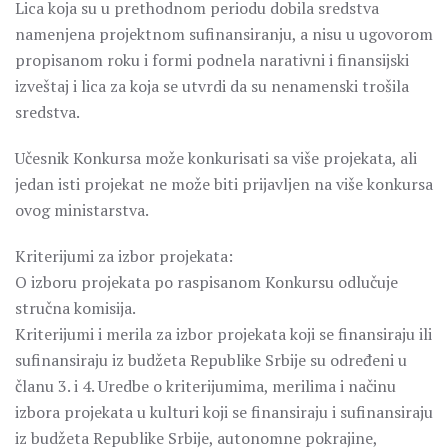
Lica koja su u prethodnom periodu dobila sredstva
namenjena projektnom sufinansiranju, a nisu u ugovorom
propisanom roku i formi podnela narativni i finansijski
izveštaj i lica za koja se utvrdi da su nenamenski trošila
sredstva.
Učesnik Konkursa može konkurisati sa više projekata, ali
jedan isti projekat ne može biti prijavljen na više konkursa
ovog ministarstva.
Kriterijumi za izbor projekata:
O izboru projekata po raspisanom Konkursu odlučuje
stručna komisija.
Kriterijumi i merila za izbor projekata koji se finansiraju ili
sufinansiraju iz budžeta Republike Srbije su određeni u
članu 3. i 4. Uredbe o kriterijumima, merilima i načinu
izbora projekata u kulturi koji se finansiraju i sufinansiraju
iz budžeta Republike Srbije, autonomne pokrajine,