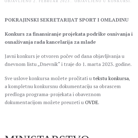
OBJAVLJENO
2. FEBRUAR 2023.
. OBJAVLJENO U
KONKURSI
.
POKRAJINSKI SEKRETARIJAT SPORT I OMLADINU
Konkurs za finansiranje projekata podrške osnivanja i
osnaživanja rada kancelarija za mlade
Javni konkurs je otvoren počev od dana objavljivanja u
dnevnom listu „Dnevnik“ i traje do 1. marta 2023. godine.
Sve uslove konkursa možete pročitati u
tekstu konkursa
,
a kompletnu konkursnu dokumentaciju sa obrascem
predloga programa-projekata i obaveznom
dokumentacijom možete preuzeti u
OVDE
.