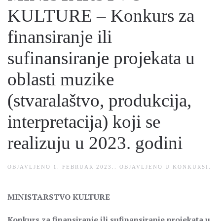
KULTURE – Konkurs za
finansiranje ili
sufinansiranje projekata u
oblasti muzike
(stvaralaštvo, produkcija,
interpretacija) koji se
realizuju u 2023. godini
OBJAVLJENO
1. FEBRUAR 2023.
. OBJAVLJENO U
KONKURSI
.
MINISTARSTVO KULTURE
Konkurs za finansiranje ili sufinansiranje projekata u