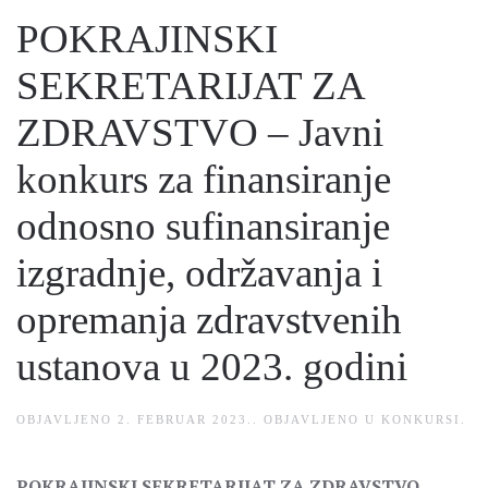
POKRAJINSKI
SEKRETARIJAT ZA
ZDRAVSTVO – Javni
konkurs za finansiranje
odnosno sufinansiranje
izgradnje, održavanja i
opremanja zdravstvenih
ustanova u 2023. godini
OBJAVLJENO
2. FEBRUAR 2023.
. OBJAVLJENO U
KONKURSI
.
POKRAJINSKI SEKRETARIJAT ZA ZDRAVSTVO