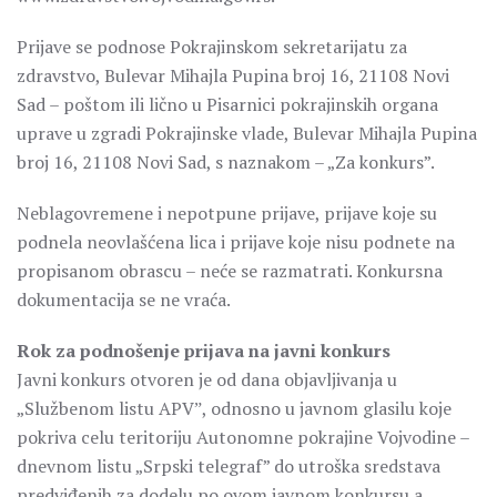
Prijave se podnose Pokrajinskom sekretarijatu za
zdravstvo, Bulevar Mihajla Pupina broj 16, 21108 Novi
Sad – poštom ili lično u Pisarnici pokrajinskih organa
uprave u zgradi Pokrajinske vlade, Bulevar Mihajla Pupina
broj 16, 21108 Novi Sad, s naznakom – „Za konkurs”.
Neblagovremene i nepotpune prijave, prijave koje su
podnela neovlašćena lica i prijave koje nisu podnete na
propisanom obrascu – neće se razmatrati. Konkursna
dokumentacija se ne vraća.
Rok za podnošenje prijava na javni konkurs
Javni konkurs otvoren je od dana objavljivanja u
„Službenom listu APVˮ, odnosno u javnom glasilu koje
pokriva celu teritoriju Autonomne pokrajine Vojvodine –
dnevnom listu „Srpski telegraf” do utroška sredstava
predviđenih za dodelu po ovom javnom konkursu a