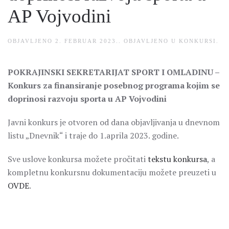
AP Vojvodini
OBJAVLJENO
2. FEBRUAR 2023.
. OBJAVLJENO U
KONKURSI
.
POKRAJINSKI SEKRETARIJAT SPORT I OMLADINU –
Konkurs za finansiranje posebnog programa kojim se
doprinosi razvoju sporta u AP Vojvodini
Javni konkurs je otvoren od dana objavljivanja u dnevnom
listu „Dnevnik“ i traje do 1.aprila 2023. godine.
Sve uslove konkursa možete pročitati
tekstu konkursa
, a
kompletnu konkursnu dokumentaciju možete preuzeti u
OVDE
.