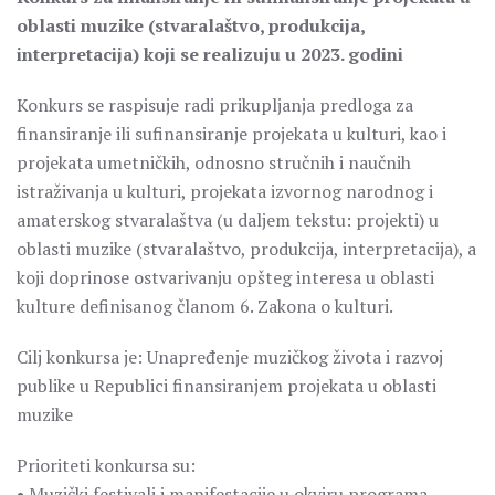
oblasti muzike (stvaralaštvo, produkcija,
interpretacija) koji se realizuju u 2023. godini
Konkurs se raspisuje radi prikupljanja predloga za
finansiranje ili sufinansiranje projekata u kulturi, kao i
projekata umetničkih, odnosno stručnih i naučnih
istraživanja u kulturi, projekata izvornog narodnog i
amaterskog stvaralaštva (u daljem tekstu: projekti) u
oblasti muzike (stvaralaštvo, produkcija, interpretacija), a
koji doprinose ostvarivanju opšteg interesa u oblasti
kulture definisanog članom 6. Zakona o kulturi.
Cilj konkursa je: Unapređenje muzičkog života i razvoj
publike u Republici finansiranjem projekata u oblasti
muzike
Prioriteti konkursa su:
• Muzički festivali i manifestacije u okviru programa