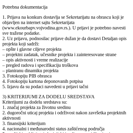
Potrebna dokumentacija
1. Prijava na konkurs dostavlja se Sekretarijatu na obrascu koji je
objavljen na internet sajtu Sekretarijata
(www.ekourbapv.vojvodina.gov.rs.). U prijavi je potrebno navesti
sve tražene podatke.
2. Uz prijavu, podnosilac prijave dužan je da dostavi Detaljan opis
projekta koji sadrži:
– opšte i glavne ciljeve projekta
– projektni zadatak, učesnike projekta i zainteresovane strane
– opis aktivnosti i vreme realizacije
– pregled radova i specifikaciju troškova
– planiranu dinamiku projekta
3. Fotokopiju PIB obrasca
4. Fotokopiju kartona deponovanih potpisa
5. Izjavu da su podaci navedeni u prijavi tačni
3) KRITERIJUMI ZA DODELU SREDSTAVA
Kriterijumi za dodelu sredstava su:
1. značaj projekta za životnu sredinu
2. dugoročni uticaj projekta i održivost nakon završetka projektnih
aktivnosti
3. finansijski kriterijum
4. nacionalni i međunarodni status zaštićenog područja