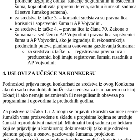
promene uzgojnog oblika, sanacije degradiranih ili oštećenih
šuma, koja obuhvata pripremu terena, sadnju šumskih sadnica
ili setvu šumskog semena).
za sredstva iz tačke 3. – korisnici sredstava su pravna lica
korisnici i sopstvenici šuma u AP Vojvodini.
za sredstva iz tačke 4. – pravna lica iz člana 70. Zakona o
šumama sa sedištem u AP Vojvodini i pravna lica sopstvenici
šuma u AP Vojvodini, ako je izgradnja ili rekonstrukcija
predmetnih puteva planirana osnovama gazdovanja šumama;
za sredstva iz tačke 5. – registrovana pravna lica i
preduzetnici koji imaju registrovan šumski rasadnik u
AP Vojvodini;
4. USLOVI ZA UČEŠĆE NA KONKURSU
Podnosioci prijava mogu konkurisati za sredstva iz ovog Konkursa
ako do sada nisu dobijali budžetska sredstva za istu namenu na istoj
lokaciji i ako nemaju neizmirenih ili neregulisanih obaveza po
programima i ugovorima iz prethodnih godina.
Za poslove iz tačaka 1. i 2. mogu se prijaviti i koristiti sadnice i seme
šumskih vrsta proizvedene u skladu s propisima kojima se uređuje
šumski reproduktivni materijal. Minimalni broj sadnica po hektaru
koji se prijavljuje u konkursnoj dokumentaciji (ako nije određen
planom gajenja u osnovi gazdovanja šumama, projektom
pošumljavanja državnog poljoprivrednog zemljišta koje je izradio