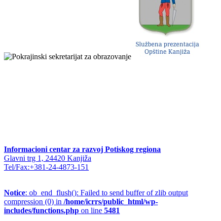
Informacioni centar za razvoj Potiskog regiona
Glavni trg 1, 24420 Kanjiža
Tel/Fax:+381-24-4873-151
Notice
: ob_end_flush(): Failed to send buffer of zlib output
compression (0) in
/home/icrrs/public_html/wp-
includes/functions.php
on line
5481