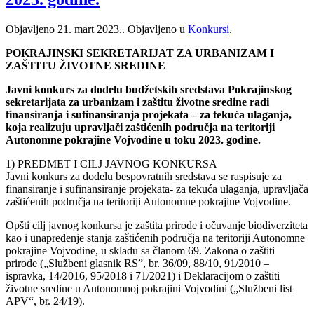
Objavljeno
21. mart 2023.
. Objavljeno u
Konkursi
.
POKRAJINSKI SEKRETARIJAT ZA URBANIZAM I
ZAŠTITU ŽIVOTNE SREDINE
Javni konkurs za dodelu budžetskih sredstava Pokrajinskog
sekretarijata za urbanizam i zaštitu životne sredine radi
finansiranja i sufinansiranja projekata – za tekuća ulaganja,
koja realizuju upravljači zaštićenih područja na teritoriji
Autonomne pokrajine Vojvodine u toku 2023. godine.
1) PREDMET I CILJ JAVNOG KONKURSA
Javni konkurs za dodelu bespovratnih sredstava se raspisuje za
finansiranje i sufinansiranje projekata- za tekuća ulaganja, upravljača
zaštićenih područja na teritoriji Autonomne pokrajine Vojvodine.
Opšti cilj javnog konkursa je zaštita prirode i očuvanje biodiverziteta
kao i unapređenje stanja zaštićenih područja na teritoriji Autonomne
pokrajine Vojvodine, u skladu sa članom 69. Zakona o zaštiti
prirode („Službeni glasnik RS”, br. 36/09, 88/10, 91/2010 –
ispravka, 14/2016, 95/2018 i 71/2021) i Deklaracijom o zaštiti
životne sredine u Autonomnoj pokrajini Vojvodini („Službeni list
APV“, br. 24/19).