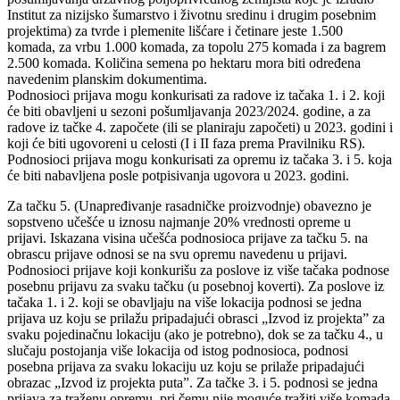
Institut za nizijsko šumarstvo i životnu sredinu i drugim posebnim
projektima) za tvrde i plemenite lišćare i četinare jeste 1.500
komada, za vrbu 1.000 komada, za topolu 275 komada i za bagrem
2.500 komada. Količina semena po hektaru mora biti određena
navedenim planskim dokumentima.
Podnosioci prijava mogu konkurisati za radove iz tačaka 1. i 2. koji
će biti obavljeni u sezoni pošumljavanja 2023/2024. godine, a za
radove iz tačke 4. započete (ili se planiraju započeti) u 2023. godini i
koji će biti ugovoreni u celosti (I i II faza prema Pravilniku RS).
Podnosioci prijava mogu konkurisati za opremu iz tačaka 3. i 5. koja
će biti nabavljena posle potpisivanja ugovora u 2023. godini.
Za tačku 5. (Unapređivanje rasadničke proizvodnje) obavezno je
sopstveno učešće u iznosu najmanje 20% vrednosti opreme u
prijavi. Iskazana visina učešća podnosioca prijave za tačku 5. na
obrascu prijave odnosi se na svu opremu navedenu u prijavi.
Podnosioci prijave koji konkurišu za poslove iz više tačaka podnose
posebnu prijavu za svaku tačku (u posebnoj koverti). Za poslove iz
tačaka 1. i 2. koji se obavljaju na više lokacija podnosi se jedna
prijava uz koju se prilažu pripadajući obrasci „Izvod iz projekta” za
svaku pojedinačnu lokaciju (ako je potrebno), dok se za tačku 4., u
slučaju postojanja više lokacija od istog podnosioca, podnosi
posebna prijava za svaku lokaciju uz koju se prilaže pripadajući
obrazac „Izvod iz projekta puta”. Za tačke 3. i 5. podnosi se jedna
prijava za traženu opremu, pri čemu nije moguće tražiti više komada