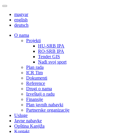
magyar
english
deutsch
О nama
Projekti
HU-SRB IPA
RO-SRB IPA
Tender GIS
Nađi svoj sport
Plan rada
ICR Tim
Dokumenti
Reference
Drugi o nama
Izveštaji o radu
Finansije
Plan javnih nabavki
Partnerske organizacije
Usluge
Javne nabavke
Opština Kanjiža
Kontakt