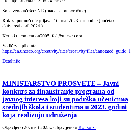
Trajanje projekta: 12 do 24 meseca
Sopstveno učešće: NE (mada se preporučuje)
Rok za podnošenje prijava: 16. maj 2023. do podne (početak
aktivnosti april 2024.)
Kontakt: convention2005.ifcd@unesco.org
Vodič za aplikante:
https://en.unesco.org/creativity/sites/creativity/files/annotated_guid
Detaljnije
MINISTARSTVO PROSVETE – Javni
konkurs za finansiranje programa od
javnog interesa koji su podrška učenicima
srednjih škola i studentima u 2023. godini
koja realizuju udruženja
Objavljeno
20. mart 2023.
. Objavljeno u
Konkursi
.