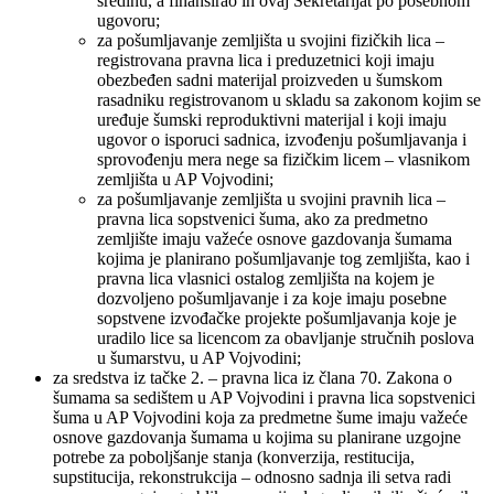
sredinu, a finansirao ih ovaj Sekretarijat po posebnom
ugovoru;
za pošumljavanje zemljišta u svojini fizičkih lica –
registrovana pravna lica i preduzetnici koji imaju
obezbeđen sadni materijal proizveden u šumskom
rasadniku registrovanom u skladu sa zakonom kojim se
uređuje šumski reproduktivni materijal i koji imaju
ugovor o isporuci sadnica, izvođenju pošumljavanja i
sprovođenju mera nege sa fizičkim licem – vlasnikom
zemljišta u AP Vojvodini;
za pošumljavanje zemljišta u svojini pravnih lica –
pravna lica sopstvenici šuma, ako za predmetno
zemljište imaju važeće osnove gazdovanja šumama
kojima je planirano pošumljavanje tog zemljišta, kao i
pravna lica vlasnici ostalog zemljišta na kojem je
dozvoljeno pošumljavanje i za koje imaju posebne
sopstvene izvođačke projekte pošumljavanja koje je
uradilo lice sa licencom za obavljanje stručnih poslova
u šumarstvu, u AP Vojvodini;
za sredstva iz tačke 2. – pravna lica iz člana 70. Zakona o
šumama sa sedištem u AP Vojvodini i pravna lica sopstvenici
šuma u AP Vojvodini koja za predmetne šume imaju važeće
osnove gazdovanja šumama u kojima su planirane uzgojne
potrebe za poboljšanje stanja (konverzija, restitucija,
supstitucija, rekonstrukcija – odnosno sadnja ili setva radi