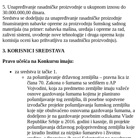
5. Unapređivanje rasadničke proizvodnje u ukupnom iznosu do
30.000.000,00 dinara.
Sredstva se dodeljuju za unapređivanje rasadničke proizodnje
finansiranjem nabavke opreme za proizvodnju šumskog sadnog
materijala (na primer: nabavka mašina, uređaja i opreme za rad,
zalivni sistemi, uvođenje nove tehnologije i druga oprema koju
komisija oceni kao prihvatljivu za rasadničku proizvodnju).
3. KORISNICI SREDSTAVA
Pravo učešća na Konkursu imaju:
za sredstva iz tačke 1.
za pošumljavanje državnog zemljišta – pravna lica iz
člana 70. Zakona o šumama sa sedištem u AP
Vojvodini, koja za predmetno zemljište imaju važeće
osnove gazdovanja šumama kojima je planirano
pošumljavanje tog zemljišta, ili posebne sopstvene
izvođačke projekte pošumljavanja šumskog zemljišta
koje nije obuhvaćeno osnovama gazdovanja šumama, a
dodeljeno je na gazdovanje posebnim odlukama Vlade
Republike Srbije u 2016. godini i kasnije, ili projekte
pošumljavanja državnog poljoprivrednog zemljišta koje
je izradio Institut za nizijsko šumarstvo i životnu