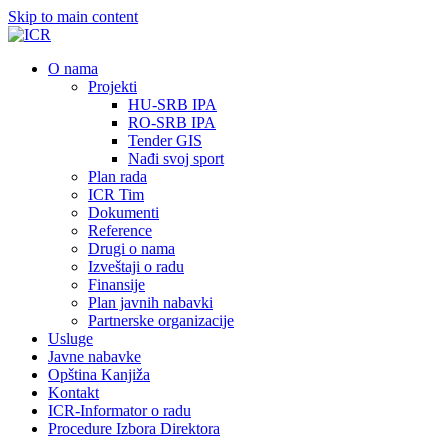
Skip to main content
О nama
Projekti
HU-SRB IPA
RO-SRB IPA
Tender GIS
Nađi svoj sport
Plan rada
ICR Tim
Dokumenti
Reference
Drugi o nama
Izveštaji o radu
Finansije
Plan javnih nabavki
Partnerske organizacije
Usluge
Javne nabavke
Opština Kanjiža
Kontakt
ICR-Informator o radu
Procedure Izbora Direktora