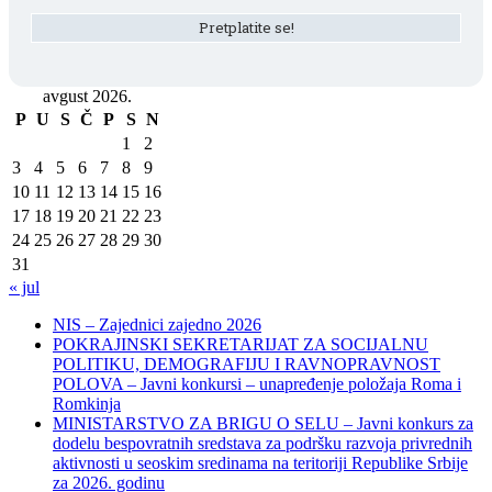
avgust 2026.
P
U
S
Č
P
S
N
1
2
3
4
5
6
7
8
9
10
11
12
13
14
15
16
17
18
19
20
21
22
23
24
25
26
27
28
29
30
31
« jul
NIS – Zajednici zajedno 2026
POKRAJINSKI SEKRETARIJAT ZA SOCIJALNU
POLITIKU, DEMOGRAFIJU I RAVNOPRAVNOST
POLOVA – Javni konkursi – unapređenje položaja Roma i
Romkinja
MINISTARSTVO ZA BRIGU O SELU – Javni konkurs za
dodelu bespovratnih sredstava za podršku razvoja privrednih
aktivnosti u seoskim sredinama na teritoriji Republike Srbije
za 2026. godinu