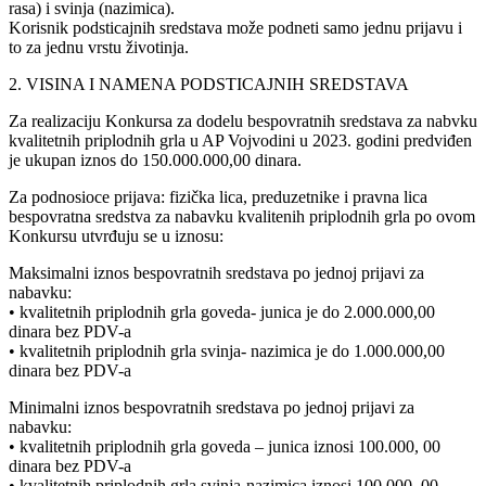
rasa) i svinja (nazimica).
Korisnik podsticajnih sredstava može podneti samo jednu prijavu i
to za jednu vrstu životinja.
2. VISINA I NAMENA PODSTICAJNIH SREDSTAVA
Za realizaciju Konkursa za dodelu bespovratnih sredstava za nabvku
kvalitetnih priplodnih grla u AP Vojvodini u 2023. godini predviđen
je ukupan iznos do 150.000.000,00 dinara.
Za podnosioce prijava: fizička lica, preduzetnike i pravna lica
bespovratna sredstva za nabavku kvalitenih priplodnih grla po ovom
Konkursu utvrđuju se u iznosu:
Maksimalni iznos bespovratnih sredstava po jednoj prijavi za
nabavku:
• kvalitetnih priplodnih grla goveda- junica je do 2.000.000,00
dinara bez PDV-a
• kvalitetnih priplodnih grla svinja- nazimica je do 1.000.000,00
dinara bez PDV-a
Minimalni iznos bespovratnih sredstava po jednoj prijavi za
nabavku:
• kvalitetnih priplodnih grla goveda – junica iznosi 100.000, 00
dinara bez PDV-a
• kvalitetnih priplodnih grla svinja-nazimica iznosi 100.000, 00