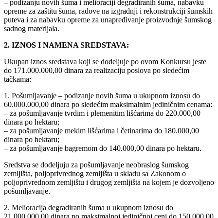
– podizanju novih šuma i melioraciji degradiranih šuma, nabavku
opreme za zaštitu šuma, radove na izgradnji i rekonstrukciji šumskih
puteva i za nabavku opreme za unapređivanje proizvodnje šumskog
sadnog materijala.
2. IZNOS I NAMENA SREDSTAVA:
Ukupan iznos sredstava koji se dodeljuje po ovom Konkursu jeste
do 171.000.000,00 dinara za realizaciju poslova po sledećim
tačkama:
1. Pošumljavanje – podizanje novih šuma u ukupnom iznosu do
60.000.000,00 dinara po sledećim maksimalnim jediničnim cenama:
– za pošumljavanje tvrdim i plemenitim lišćarima do 220.000,00
dinara po hektaru;
– za pošumljavanje mekim lišćarima i četinarima do 180.000,00
dinara po hektaru;
– za pošumljavanje bagremom do 140.000,00 dinara po hektaru.
Sredstva se dodeljuju za pošumljavanje neobraslog šumskog
zemljišta, poljoprivrednog zemljišta u skladu sa Zakonom o
poljoprivrednom zemljištu i drugog zemljišta na kojem je dozvoljeno
pošumljavanje.
2. Melioracija degradiranih šuma u ukupnom iznosu do
21.000.000,00 dinara po maksimalnoj jediničnoj ceni do 150.000,00