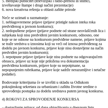
5. medijski publicitet (televizijski i radio-prenosi ili snimci,
izveštavanje štampe i drugi načini prezentacije)
6. nova kreativna rešenja u oblasti zaštite prirode
Neće se uzimati u razmatranje:
1. neblagovremene prijave (prijave pristigle nakon isteka roka
predviđenog u javnom konkursu);
2. nedopuštene prijave (prijave podnete od strane neovlašćenih lica i
subjekata koji nisu predviđeni javnim konkursom, odnosno, one
koje se ne odnose na konkursom predviđene namene, prijave kojima
se traže sredstva u iznosima koji su veći od iznosa predviđenog za
dodelu po javnom konkursu, prijave koje nisu dostavljene na način
predviđen javnim konkursom);
3. nepotpune prijave (prijave koje nisu podnete na odgovarajućem
obrascu, prijave uz koje nije priložena sva dokumentacija
predviđena konkursom, prijave koje su nepotpisane, sa
nepopunjenim rubrikama, prijave koje sadrže nerazumljive i netačne
podatke).
Bodovanje kriterijuma će se izvršiti u skladu sa Odlukom
pokrajinskog sekretara za urbanizam i zaštitu životne sredine o
sprovođenju postupka za dodelu sredstava putem javnog konkursa.
4) ROKOVI ZA SPROVOĐENJE KONKURSA
– dostavljanje prijava: od dana objavljivanja u dnevnom listu