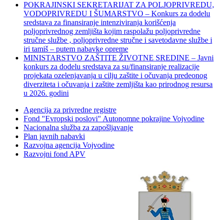
POKRAJINSKI SEKRETARIJAT ZA POLJOPRIVREDU,
VODOPRIVREDU I ŠUMARSTVO – Konkurs za dodelu
sredstava za finansiranje intenziviranja korišćenja
poljoprivrednog zemljišta kojim raspolažu poljoprivredne
stručne službe , poljoprivredne stručne i savetodavne službe i
iri tamiš ‒ putem nabavke opreme
MINISTARSTVO ZAŠTITE ŽIVOTNE SREDINE – Javni
konkurs za dodelu sredstava za su/finansiranje realizacije
projekata ozelenjavanja u cilju zaštite i očuvanja predeonog
diverziteta i očuvanja i zaštite zemljišta kao prirodnog resursa
u 2026. godini
Agencija za privredne registre
Fond "Evropski poslovi" Autonomne pokrajine Vojvodine
Nacionalna služba za zapošljavanje
Plan javnih nabavki
Razvojna agencija Vojvodine
Razvojni fond APV