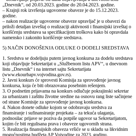
„Dnevnik“, od 20.03.2023. godine do 20.04.2023. godine.
– Krajnji rok izvršenja ugovorene obaveze je do 15.12.2023.
godine.
– nakon realizacije ugovorene obaveze upravljač je u obavezi da
priloži detaljan izveštaj o realizaciji aktivnosti i finansijski izveštaj o
korišćenju sredstava sa specifikacijom troškova kako bi opravdala
namensko i zakonito korišćenje sredstava.
5) NAČIN DONOŠENJA ODLUKE O DODELI SREDSTAVA
1. Sredstva se dodeljuju putem javnog konkursa za dodelu sredstava
koji objavljuje Sekretarijat u „Službenom listu APV“, u dnevnom
listu „Dnevnik“ i na internet sajtu Sekretarijata
(www.ekourbapv.vojvodina.gov.rs).
2. Javni konkurs će sprovesti Komisija za sprovođenje javnog
konkursa, koja će biti obrazovana posebnim rešenjem.
3. O podnetim prijavama na konkurs odlučuje pokrajinski sekretar
za urbanizam i zaštitu životne sredine na osnovu rang liste sačinjene
od strane Komisije za sprovođenje javnog konkursa.
4. Nakon donete odluke kojom se odobravaju sredstva za
finansiranje i sufinansiranje projekata – za tekuća ulaganja,
podnosilac prijave se poziva da potpiše ugovor sa Sekretarijatom,
kojim će biti regulisana prava i obaveze ugovornih strana.
5. Realizacija finansijskih obaveza vršiće se u skladu sa likvidnim
mogućnostima budžeta AP Vojvodine za 2023. godinu.