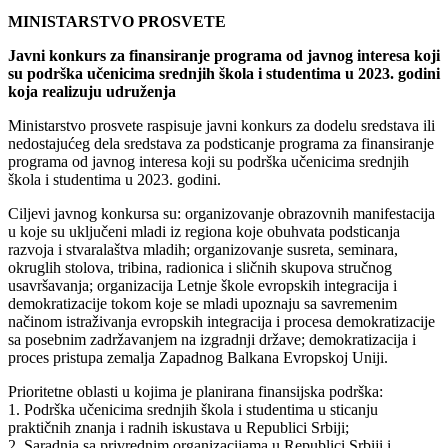
MINISTARSTVO PROSVETE
Javni konkurs za finansiranje programa od javnog interesa koji
su podrška učenicima srednjih škola i studentima u 2023. godini
koja realizuju udruženja
Ministarstvo prosvete raspisuje javni konkurs za dodelu sredstava ili
nedostajućeg dela sredstava za podsticanje programa za finansiranje
programa od javnog interesa koji su podrška učenicima srednjih
škola i studentima u 2023. godini.
Ciljevi javnog konkursa su: organizovanje obrazovnih manifestacija
u koje su uključeni mladi iz regiona koje obuhvata podsticanja
razvoja i stvaralaštva mladih; organizovanje susreta, seminara,
okruglih stolova, tribina, radionica i sličnih skupova stručnog
usavršavanja; organizacija Letnje škole evropskih integracija i
demokratizacije tokom koje se mladi upoznaju sa savremenim
načinom istraživanja evropskih integracija i procesa demokratizacije
sa posebnim zadržavanjem na izgradnji države; demokratizacija i
proces pristupa zemalja Zapadnog Balkana Evropskoj Uniji.
Prioritetne oblasti u kojima je planirana finansijska podrška:
1. Podrška učenicima srednjih škola i studentima u sticanju
praktičnih znanja i radnih iskustava u Republici Srbiji;
2. Saradnja sa privrednim organizacijama u Republici Srbiji i