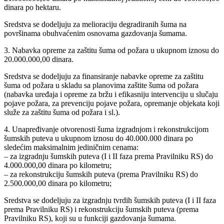
dinara po hektaru.
Sredstva se dodeljuju za melioraciju degradiranih šuma na
površinama obuhvaćenim osnovama gazdovanja šumama.
3. Nabavka opreme za zaštitu šuma od požara u ukupnom iznosu do
20.000.000,00 dinara.
Sredstva se dodeljuju za finansiranje nabavke opreme za zaštitu
šuma od požara u skladu sa planovima zaštite šuma od požara
(nabavka uređaja i opreme za bržu i efikasniju intervenciju u slučaju
pojave požara, za prevenciju pojave požara, opremanje objekata koji
služe za zaštitu šuma od požara i sl.).
4. Unapređivanje otvorenosti šuma izgradnjom i rekonstrukcijom
šumskih puteva u ukupnom iznosu do 40.000.000 dinara po
sledećim maksimalnim jediničnim cenama:
– za izgradnju šumskih puteva (I i II faza prema Pravilniku RS) do
4.000.000,00 dinara po kilometru;
– za rekonstrukciju šumskih puteva (prema Pravilniku RS) do
2.500.000,00 dinara po kilometru;
Sredstva se dodeljuju za izgradnju tvrdih šumskih puteva (I i II faza
prema Pravilniku RS) i rekonstrukciju šumskih puteva (prema
Pravilniku RS), koji su u funkciji gazdovanja šumama.