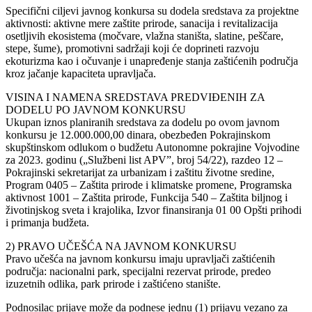
Specifični ciljevi javnog konkursa su dodela sredstava za projektne
aktivnosti: aktivne mere zaštite prirode, sanacija i revitalizacija
osetljivih ekosistema (močvare, vlažna staništa, slatine, peščare,
stepe, šume), promotivni sadržaji koji će doprineti razvoju
ekoturizma kao i očuvanje i unapređenje stanja zaštićenih područja
kroz jačanje kapaciteta upravljača.
VISINA I NAMENA SREDSTAVA PREDVIĐENIH ZA
DODELU PO JAVNOM KONKURSU
Ukupan iznos planiranih sredstava za dodelu po ovom javnom
konkursu je 12.000.000,00 dinara, obezbeđen Pokrajinskom
skupštinskom odlukom o budžetu Autonomne pokrajine Vojvodine
za 2023. godinu („Službeni list APV”, broj 54/22), razdeo 12 –
Pokrajinski sekretarijat za urbanizam i zaštitu životne sredine,
Program 0405 – Zaštita prirode i klimatske promene, Programska
aktivnost 1001 – Zaštita prirode, Funkcija 540 – Zaštita biljnog i
životinjskog sveta i krajolika, Izvor finansiranja 01 00 Opšti prihodi
i primanja budžeta.
2) PRAVO UČEŠĆA NA JAVNOM KONKURSU
Pravo učešća na javnom konkursu imaju upravljači zaštićenih
područja: nacionalni park, specijalni rezervat prirode, predeo
izuzetnih odlika, park prirode i zaštićeno stanište.
Podnosilac prijave može da podnese jednu (1) prijavu vezano za