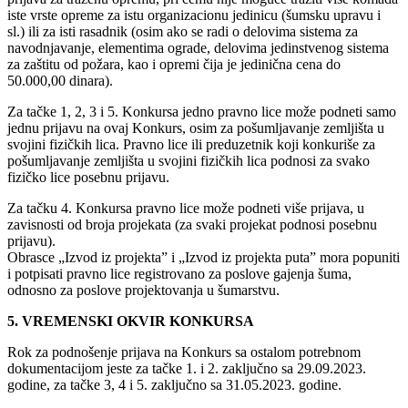
iste vrste opreme za istu organizacionu jedinicu (šumsku upravu i
sl.) ili za isti rasadnik (osim ako se radi o delovima sistema za
navodnjavanje, elementima ograde, delovima jedinstvenog sistema
za zaštitu od požara, kao i opremi čija je jedinična cena do
50.000,00 dinara).
Za tačke 1, 2, 3 i 5. Konkursa jedno pravno lice može podneti samo
jednu prijavu na ovaj Konkurs, osim za pošumljavanje zemljišta u
svojini fizičkih lica. Pravno lice ili preduzetnik koji konkuriše za
pošumljavanje zemljišta u svojini fizičkih lica podnosi za svako
fizičko lice posebnu prijavu.
Za tačku 4. Konkursa pravno lice može podneti više prijava, u
zavisnosti od broja projekata (za svaki projekat podnosi posebnu
prijavu).
Obrasce „Izvod iz projekta” i „Izvod iz projekta puta” mora popuniti
i potpisati pravno lice registrovano za poslove gajenja šuma,
odnosno za poslove projektovanja u šumarstvu.
5. VREMENSKI OKVIR KONKURSA
Rok za podnošenje prijava na Konkurs sa ostalom potrebnom
dokumentacijom jeste za tačke 1. i 2. zaključno sa 29.09.2023.
godine, za tačke 3, 4 i 5. zaključno sa 31.05.2023. godine.