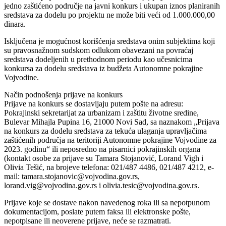
jedno zaštićeno područje na javni konkurs i ukupan iznos planiranih
sredstava za dodelu po projektu ne može biti veći od 1.000.000,00
dinara.
Isključena je mogućnost korišćenja sredstava onim subjektima koji
su pravosnažnom sudskom odlukom obavezani na povraćaj
sredstava dodeljenih u prethodnom periodu kao učesnicima
konkursa za dodelu sredstava iz budžeta Autonomne pokrajine
Vojvodine.
Način podnošenja prijave na konkurs
Prijave na konkurs se dostavljaju putem pošte na adresu:
Pokrajinski sekretarijat za urbanizam i zaštitu životne sredine,
Bulevar Mihajla Pupina 16, 21000 Novi Sad, sa naznakom „Prijava
na konkurs za dodelu sredstava za tekuća ulaganja upravljačima
zaštićenih područja na teritoriji Autonomne pokrajine Vojvodine za
2023. godinu“ ili neposredno na pisarnici pokrajinskih organa
(kontakt osobe za prijave su Tamara Stojanović, Lorand Vigh i
Olivia Tešić, na brojeve telefona: 021/487 4486, 021/487 4212, e-
mail: tamara.stojanovic@vojvodina.gov.rs,
lorand.vig@vojvodina.gov.rs i olivia.tesic@vojvodina.gov.rs.
Prijave koje se dostave nakon navedenog roka ili sa nepotpunom
dokumentacijom, poslate putem faksa ili elektronske pošte,
nepotpisane ili neoverene prijave, neće se razmatrati.