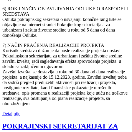
6) ROK I NAČIN OBJAVLJIVANJA ODLUKE O RASPODELI
SREDSTAVA
Odluka pokrajinskog sekretara o usvajanju konačne rang liste se
objavljuje na internet stranici Pokrajinskog sekretarijata za
urbanizam i zaštitu životne sredine u roku od 5 dana od dana
donošenja Odluke.
7) NAČIN PRAĆENJA REALIZACIJE PROJEKTA
Korisnik sredstava dužan je da posle realizacije projekta dostavi
Pokrajinskom sekretarijatu za urbanizam i zaštitu životne sredine
završni izveštaj radi sagledavanja efekta sprovođenja projekta, u
skladu sa zaključenim ugovorom.
Završni izveštaj se dostavlja u roku od 30 dana od dana realizacije
projekta, a najkasnije do 15.12.2023. godine. Završni izveštaj treba
da sadrži pregled preduzetih aktivnosti pri realizaciji projekta,
postignute rezultate, kao i finansijske pokazatelje utrošenih
sredstava, opis promena u realizaciji projekta koje utiču na troškove
realizacije, sva odstupanja od plana realizacije projekta, sa
obrazloženjem.
Detaljnije
POKRAJINSKI SEKRETARIJAT ZA