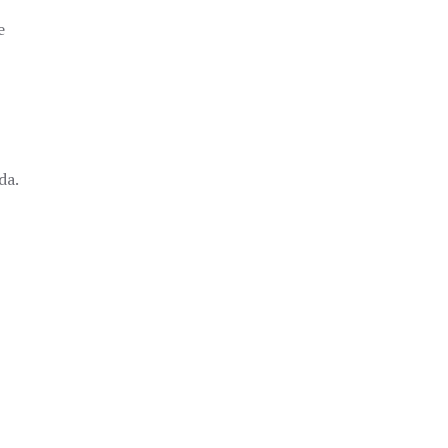
e
da.