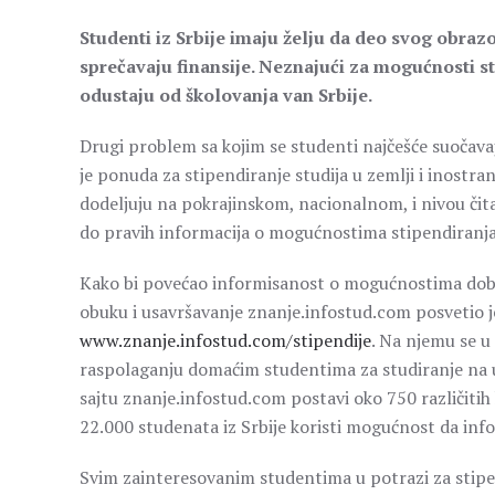
Studenti iz Srbije imaju želju da deo svog obraz
sprečavaju finansije. Neznajući za mogućnosti st
odustaju od školovanja van Srbije.
Drugi problem sa kojim se studenti najčešće suočavaju
je ponuda za stipendiranje studija u zemlji i inostran
dodeljuju na pokrajinskom, nacionalnom, i nivou čit
do pravih informacija o mogućnostima stipendiranja 
Kako bi povećao informisanost o mogućnostima dobija
obuku i usavršavanje znanje.infostud.com posvetio j
www.znanje.infostud.com/stipendije
. Na njemu se u
raspolaganju domaćim studentima za studiranje na uni
sajtu znanje.infostud.com postavi oko 750 različitih 
22.000 studenata iz Srbije koristi mogućnost da info
Svim zainteresovanim studentima u potrazi za stip