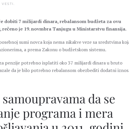
U
VESTI
.
će dobiti 7 milijardi dinara, rebalansom budžeta za ovu
, rečeno je 19. novmbra Tanjugu u Ministarstvu finansija.
 o posebnoj sumi novca koja nema nikakve veze sa sredstvima koj
enzionerima, a prema Zakonu o budžetskom sistemu.
 penzije potrebno isplatiti oko 37 milijardi dinara u bruto
kazale da je bilo potrebno rebalansom obezbediti dodatni iznos
im samoupravama da se
ranje programa i mera
šljavanja u 2011. godini