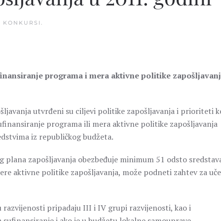
U
KONKURSI
.
finansiranje programa i
mera aktivne politike zapošljavanj
ljavanja utvrđeni su
ciljevi politike zapošljavanja i prioriteti k
 sufinansiranje programa ili mera aktivne politike zapošljavanja
dstvima iz republičkog budžeta.
og plana zapošljavanja obezbeđuje minimum 51 odsto sredstav
re aktivne politike zapošljavanja, može podneti zahtev za uče
zvijenosti pripadaju III i IV grupi razvijenosti, kao i
 sufinansiranje i ako je u budžetu lokalne samouprave