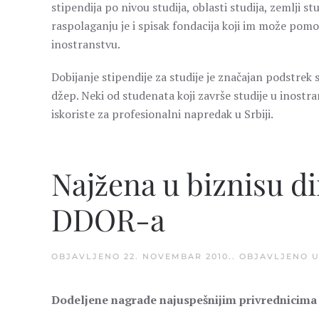
stipendija po nivou studija, oblasti studija, zemlji s
raspolaganju je i spisak fondacija koji im može pomo
inostranstvu.
Dobijanje stipendije za studije je značajan podstrek 
džep. Neki od studenata koji završe studije u inostra
iskoriste za profesionalni napredak u Srbiji.
Najžena u biznisu d
DDOR-a
OBJAVLJENO
22. NOVEMBAR 2010.
. OBJAVLJENO 
Dodeljene nagrade najuspešnijim privrednicima