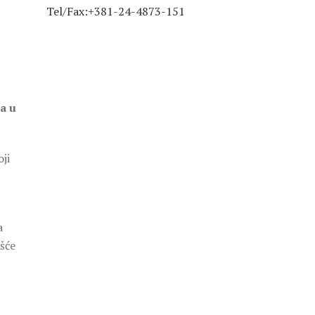
Tel/Fax:+381-24-4873-151
a u
oji
a
šće