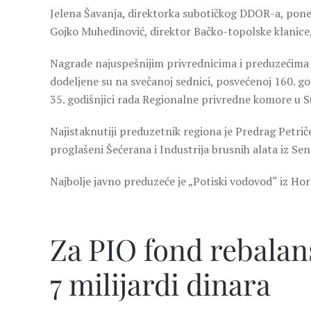
Jelena Šavanja, direktorka subotičkog DDOR-a, ponela
Gojko Muhedinović, direktor Bačko-topolske klanic
Nagrade najuspešnijim privrednicima i preduzećima 
dodeljene su na svečanoj sednici, posvećenoj 160. go
35. godišnjici rada Regionalne privredne komore u S
Najistaknutiji preduzetnik regiona je Predrag Petrič
proglašeni Šećerana i Industrija brusnih alata iz Sent
Najbolje javno preduzeće je „Potiski vodovod“ iz Hor
Za PIO fond rebala
7 milijardi dinara