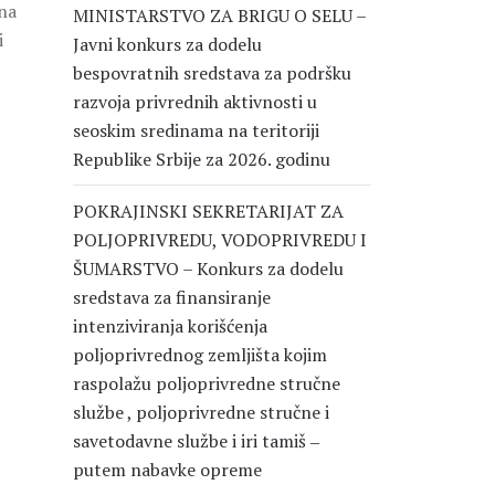
 na
MINISTARSTVO ZA BRIGU O SELU –
i
Javni konkurs za dodelu
bespovratnih sredstava za podršku
razvoja privrednih aktivnosti u
seoskim sredinama na teritoriji
Republike Srbije za 2026. godinu
POKRAJINSKI SEKRETARIJAT ZA
POLJOPRIVREDU, VODOPRIVREDU I
ŠUMARSTVO – Konkurs za dodelu
sredstava za finansiranje
intenziviranja korišćenja
poljoprivrednog zemljišta kojim
raspolažu poljoprivredne stručne
službe , poljoprivredne stručne i
savetodavne službe i iri tamiš ‒
putem nabavke opreme