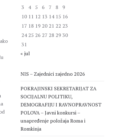
3
4
5
6
7
8
9
10
11
12
13
14
15
16
17
18
19
20
21
22
23
24
25
26
27
28
29
30
Iako
31
« jul
đu
NIS – Zajednici zajedno 2026
u
POKRAJINSKI SEKRETARIJAT ZA
a
SOCIJALNU POLITIKU,
na
DEMOGRAFIJU I RAVNOPRAVNOST
 od
POLOVA – Javni konkursi –
unapređenje položaja Roma i
Romkinja