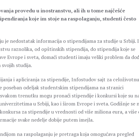
ovanja provedu u inostranstvu, ali ih u tome najčešće
ipendiranja koje im stoje na raspolaganju, studenti često
 je nedostatak informacija o stipendijama za studije u Srbiji. 
stvu raznolika, od opštinskih stipendija, do stipendija koje se
ave Evrope i sveta, domaći studenti imaju veliki problem da do
svojih studija.
nja i apliciranja za stipendije, Infostudov sajt za celoživotn
e poseban odeljak studentskim stipendijama na stranici
 svakom trenutku mogu pronaći stipendije i konkursi koje su n
verzitetima u Srbiji, kao i širom Evrope i sveta. Godišnje se 
konkursa za stipendije u vrednosti od više miliona eura, a više
rmacije svake nedelje dobije putem imejla.
endijom na raspolaganju je pretraga koja omogućava pregled