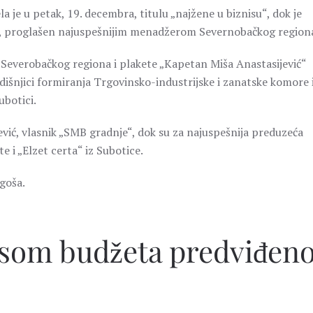
 je u petak, 19. decembra, titulu „najžene u biznisu“, dok je
e, proglašen najuspešnijim menadžerom Severnobačkog region
Severobačkog regiona i plakete „Kapetan Miša Anastasijević“
dišnjici formiranja Trgovinsko-industrijske i zanatske komore 
ubotici.
ević, vlasnik „SMB gradnje“, dok su za najuspešnija preduzeća
e i „Elzet certa“ iz Subotice.
goša.
nsom budžeta predviđen