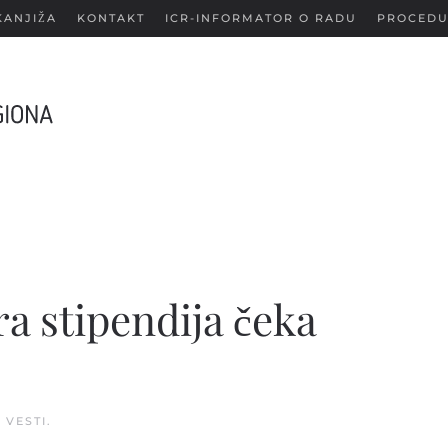
KANJIŽA
KONTAKT
ICR-INFORMATOR O RADU
PROCEDU
a stipendija čeka
U
VESTI
.