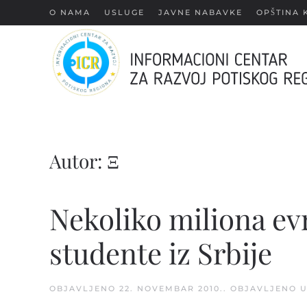
О NAMA
USLUGE
JAVNE NABAVKE
OPŠTINA 
Skip
to
main
content
Autor:
Ξ
Nekoliko miliona evr
studente iz Srbije
OBJAVLJENO
22. NOVEMBAR 2010.
. OBJAVLJENO 