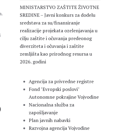
MINISTARSTVO ZAŠTITE ŽIVOTNE
a.
SREDINE – Javni konkurs za dodelu
sredstava za su/finansiranje
realizacije projekata ozelenjavanja u
i
cilju zaštite i očuvanja predeonog
diverziteta i očuvanja i zaštite
zemljišta kao prirodnog resursa u
2026. godini
Agencija za privredne registre
Fond "Evropski poslovi"
Autonomne pokrajine Vojvodine
o
Nacionalna služba za
zapošljavanje
Plan javnih nabavki
Razvojna agencija Vojvodine