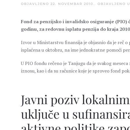
OBJAVLJENO
22. NOVEMBAR 2010.
. OBJAVLJENO 
Fond za penzijsko i invalidsko osiguranje (PIO) 
godinu, za redovnu isplatu penzija do kraja 2010
Izvor u Ministarstvu finansija je objasnio da je reč
isplaćena u oktobru, na ime jednokratne pomoći p
U PIO fondu rečeno je Tanjugu da je svakog meseca za
iznosu, kao i da su računice koje je sproveo fond po
Javni poziv lokaln
uključe u sufinansi
aktivne politike zapo