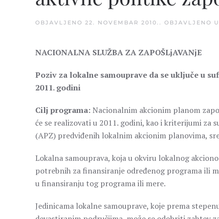
OBJAVLJENO
22. NOVEMBAR 2010.
. OBJAVLJENO 
NACIONALNA SLUŽBA ZA ZAPOŠLjAVANjE
Poziv za lokalne samouprave da se uključe u su
2011. godini
Cilj programa:
Nacionalnim akcionim planom zapoš
će se realizovati u 2011. godini, kao i kriterijumi za
(APZ) predviđenih lokalnim akcionim planovima, sre
Lokalna samouprava, koja u okviru lokalnog akcion
potrebnih za finansiranje određenog programa ili me
u finansiranju tog programa ili mere.
Jedinicama lokalne samouprave, koje prema stepenu ra
devastiranim područjima, može se odobriti zahtev za