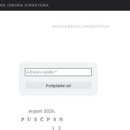
RE IZBORA DIREKTORA
MAGYAR
ENGLISH
DEUTSCH
avgust 2026.
P
U
S
Č
P
S
N
1
2