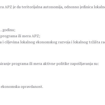
ra APZ je da teritorijalna autonomija, odnosno jedinica lokaln
1. godinu;
 programa ili mera APZ;
 i ciljevima lokalnog ekonomskog razvoja i lokalnog tržišta ra
siranje programa ili mera aktivne politike zapošljavanja su:
 i ekonomska opravdanost.