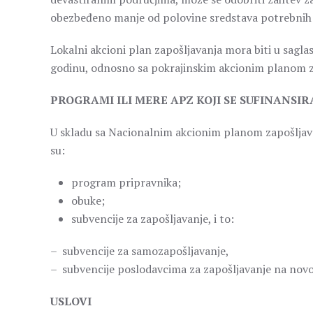
obezbeđeno manje od polovine sredstava potrebnih z
Lokalni akcioni plan zapošljavanja mora biti u sagl
godinu, odnosno sa pokrajinskim akcionim planom z
PROGRAMI ILI MERE APZ KOJI SE SUFINANSIR
U skladu sa Nacionalnim akcionim planom zapošljavan
su:
program pripravnika;
obuke;
subvencije za zapošljavanje, i to:
– subvencije za samozapošljavanje,
– subvencije poslodavcima za zapošljavanje na no
USLOVI