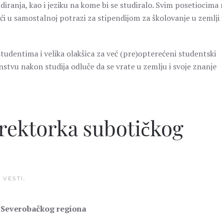
tudiranja, kao i jeziku na kome bi se studiralo. Svim posetiocima
ći u samostalnoj potrazi za stipendijom za školovanje u zemlji 
studentima i velika olakšica za već (pre)opterećeni studentski
nstvu nakon studija odluče da se vrate u zemlju i svoje znanje
irektorka subotičkog
U
VESTI
.
 Severobačkog regiona