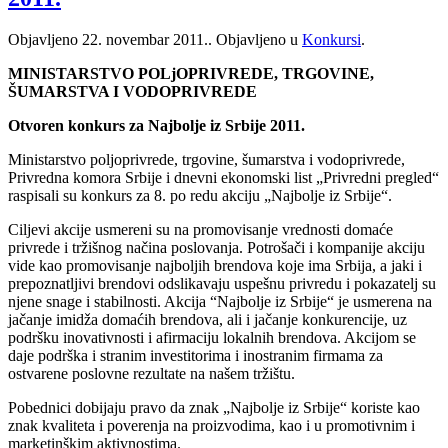
Objavljeno
22. novembar 2011.
. Objavljeno u
Konkursi
.
MINISTARSTVO POLjOPRIVREDE, TRGOVINE,
ŠUMARSTVA I VODOPRIVREDE
Otvoren konkurs za Najbolje iz Srbije 2011.
Ministarstvo poljoprivrede, trgovine, šumarstva i vodoprivrede,
Privredna komora Srbije i dnevni ekonomski list „Privredni pregled“
raspisali su konkurs za 8. po redu akciju „Najbolje iz Srbije“.
Ciljevi akcije usmereni su na promovisanje vrednosti domaće
privrede i tržišnog načina poslovanja. Potrošači i kompanije akciju
vide kao promovisanje najboljih brendova koje ima Srbija, a jaki i
prepoznatljivi brendovi odslikavaju uspešnu privredu i pokazatelj su
njene snage i stabilnosti. Akcija “Najbolje iz Srbije“ je usmerena na
jačanje imidža domaćih brendova, ali i jačanje konkurencije, uz
podršku inovativnosti i afirmaciju lokalnih brendova. Akcijom se
daje podrška i stranim investitorima i inostranim firmama za
ostvarene poslovne rezultate na našem tržištu.
Pobednici dobijaju pravo da znak „Najbolje iz Srbije“ koriste kao
znak kvaliteta i poverenja na proizvodima, kao i u promotivnim i
marketinškim aktivnostima.