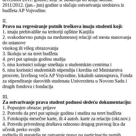
2011/2012. (jan.- jun) godine u slučaju ostvarivanja sredstava iz
budžeta AP Vojvodine.
II.
Pravo na regresiranje putnih troškova imaju studenti koji:
1. imaju prebivalište na teritoriji opštine Kanjiža
2. svakodnevno putuju na međumesnoj relaciji od mesta stanovanja
do ustanove
visokog ili višeg obrazovanja
3. školuju se na teret budžeta
4. prvi put upisuju godinu studija
5. nisu korisnici usluge smeštaja u studentskim centrima i
6. nisu korisnici studentskih stipendija i kredita od Ministarstva
prosvete, Izvršnog veća AP Vojvodine, lokalnih samouprava, Fonda
za stipendiranje darovitih studenata Univerziteta u Novom Sadu i
drugih fondova i fondacija
III.
Za ostvarivanje prava student podnosi sledeću dokumentaciju:
1. Popunjen obrazac prijave
2. Potvrdu da prvi put upisuje godinu i studira na teret budžeta
3. Fotokopiju mesečne karte, ili 4 autob. karte za relaciju (okt.nov.)
4. Potvrdu privrednog društava odnosno drugog pravnog lica da
učenik preko svojih
roditelja ili staratelja ne ostvaruje pravo na participaciju putnih