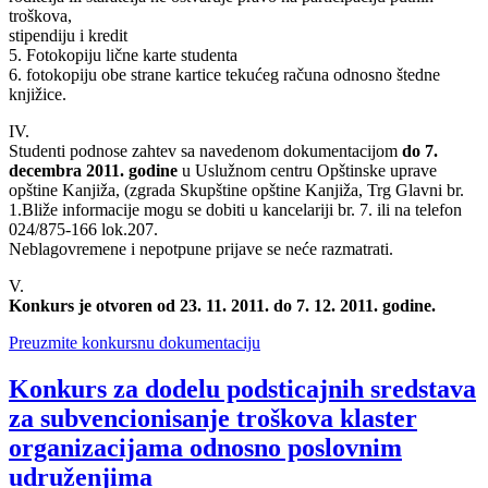
troškova,
stipendiju i kredit
5. Fotokopiju lične karte studenta
6. fotokopiju obe strane kartice tekućeg računa odnosno štedne
knjižice.
IV.
Studenti podnose zahtev sa navedenom dokumentacijom
do 7.
decembra 2011. godine
u Uslužnom centru Opštinske uprave
opštine Kanjiža, (zgrada Skupštine opštine Kanjiža, Trg Glavni br.
1.Bliže informacije mogu se dobiti u kancelariji br. 7. ili na telefon
024/875-166 lok.207.
Neblagovremene i nepotpune prijave se neće razmatrati.
V.
Konkurs je otvoren od 23. 11. 2011. do 7. 12. 2011. godine.
Preuzmite konkursnu dokumentaciju
Konkurs za dodelu podsticajnih sredstava
za subvencionisanje troškova klaster
organizacijama odnosno poslovnim
udruženjima