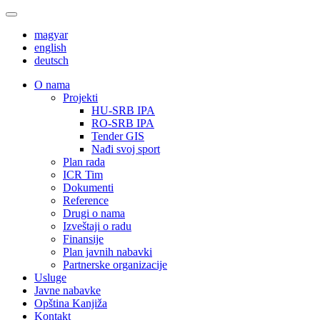
magyar
english
deutsch
О nama
Projekti
HU-SRB IPA
RO-SRB IPA
Tender GIS
Nađi svoj sport
Plan rada
ICR Tim
Dokumenti
Reference
Drugi o nama
Izveštaji o radu
Finansije
Plan javnih nabavki
Partnerske organizacije
Usluge
Javne nabavke
Opština Kanjiža
Kontakt