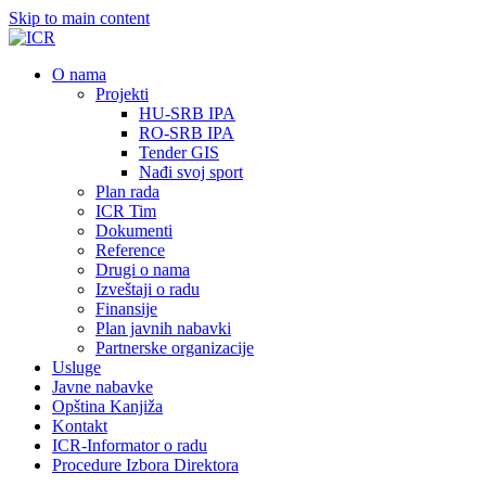
Skip to main content
О nama
Projekti
HU-SRB IPA
RO-SRB IPA
Tender GIS
Nađi svoj sport
Plan rada
ICR Tim
Dokumenti
Reference
Drugi o nama
Izveštaji o radu
Finansije
Plan javnih nabavki
Partnerske organizacije
Usluge
Javne nabavke
Opština Kanjiža
Kontakt
ICR-Informator o radu
Procedure Izbora Direktora