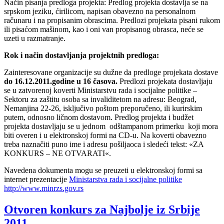
Način pisanja predloga projekta: Predlog projekta dostavlja se na
srpskom jeziku, ćirilicom, napisan obavezno na personalnom
računaru i na propisanim obrascima. Predlozi projekata pisani rukom
ili pisaćom mašinom, kao i oni van propisanog obrasca, neće se
uzeti u razmatranje.
Rok i način dostavljanja projektnih predloga:
Zainteresovane organizacije su dužne da predloge projekata dostave
do 16.12.2011.godine u 16 časova.
Predlozi projekata dostavljaju
se u zatvorenoj koverti Ministarstvu rada i socijalne politike –
Sektoru za zaštitu osoba sa invaliditetom na adresu: Beograd,
Nemanjina 22-26, isključivo poštom preporučeno, ili kurirskim
putem, odnosno ličnom dostavom. Predlog projekta i budžet
projekta dostavljaju se u jednom odštampanom primerku koji mora
biti overen i u elektronskoj formi na CD-u. Na koverti obavezno
treba naznačiti puno ime i adresu pošiljaoca i sledeći tekst: «ZA
KONKURS – NE OTVARATI«.
Navedena dokumenta mogu se preuzeti u elektronskoj formi sa
internet prezentacije
Ministarstva rada i socijalne politike
http://www.minrzs.gov.rs
Otvoren konkurs za Najbolje iz Srbije
2011.