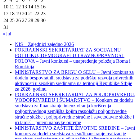
10
11
12
13
14
15
16
17
18
19
20
21
22
23
24
25
26
27
28
29
30
31
« jul
NIS – Zajednici zajedno 2026
POKRAJINSKI SEKRETARIJAT ZA SOCIJALNU
POLITIKU, DEMOGRAFIJU I RAVNOPRAVNOST
POLOVA – Javni konkursi – unapređenje položaja Roma i
Romkinja
MINISTARSTVO ZA BRIGU O SELU – Javni konkurs za
dodelu bespovratnih sredstava za podršku razvoja privrednih
aktivnosti u seoskim sredinama na teritoriji Republike Srbije
za 2026. godinu
POKRAJINSKI SEKRETARIJAT ZA POLJOPRIVREDU,
VODOPRIVREDU I ŠUMARSTVO – Konkurs za dodelu
sredstava za finansiranje intenziviranja korišćenja
poljoprivrednog zemljišta kojim raspolažu poljoprivredne
stručne službe , poljoprivredne stručne i savetodavne službe i
iri tamiš ‒ putem nabavke opreme
MINISTARSTVO ZAŠTITE ŽIVOTNE SREDINE – Javni
konkurs za dodelu sredstava za su/finansiranje realizacije