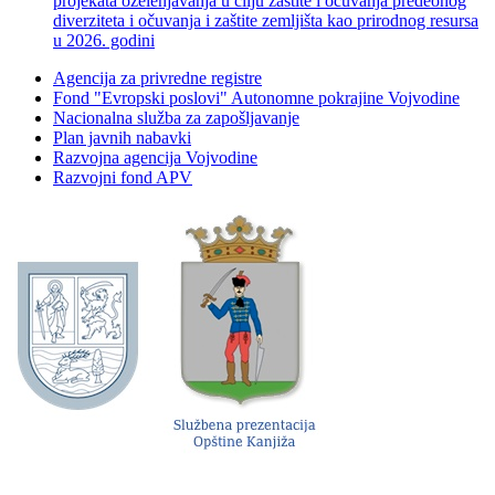
projekata ozelenjavanja u cilju zaštite i očuvanja predeonog
diverziteta i očuvanja i zaštite zemljišta kao prirodnog resursa
u 2026. godini
Agencija za privredne registre
Fond "Evropski poslovi" Autonomne pokrajine Vojvodine
Nacionalna služba za zapošljavanje
Plan javnih nabavki
Razvojna agencija Vojvodine
Razvojni fond APV