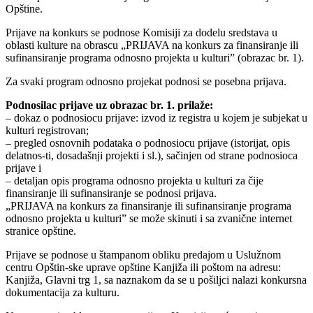
Opštine.
Prijave na konkurs se podnose Komisiji za dodelu sredstava u
oblasti kulture na obrascu „PRIJAVA na konkurs za finansiranje ili
sufinansiranje programa odnosno projekta u kulturi” (obrazac br. 1).
Za svaki program odnosno projekat podnosi se posebna prijava.
Podnosilac prijave uz obrazac br. 1. prilaže:
– dokaz o podnosiocu prijave: izvod iz registra u kojem je subjekat u
kulturi registrovan;
– pregled osnovnih podataka o podnosiocu prijave (istorijat, opis
delatnos-ti, dosadašnji projekti i sl.), sačinjen od strane podnosioca
prijave i
– detaljan opis programa odnosno projekta u kulturi za čije
finansiranje ili sufinansiranje se podnosi prijava.
„PRIJAVA na konkurs za finansiranje ili sufinansiranje programa
odnosno projekta u kulturi” se može skinuti i sa zvanične internet
stranice opštine.
Prijave se podnose u štampanom obliku predajom u Uslužnom
centru Opštin-ske uprave opštine Kanjiža ili poštom na adresu:
Kanjiža, Glavni trg 1, sa naznakom da se u pošiljci nalazi konkursna
dokumentacija za kulturu.