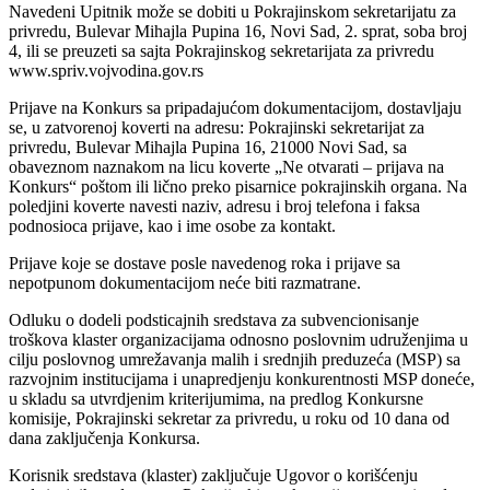
Navedeni Upitnik može se dobiti u Pokrajinskom sekretarijatu za
privredu, Bulevar Mihajla Pupina 16, Novi Sad, 2. sprat, soba broj
4, ili se preuzeti sa sajta Pokrajinskog sekretarijata za privredu
www.spriv.vojvodina.gov.rs
Prijave na Konkurs sa pripadajućom dokumentacijom, dostavljaju
se, u zatvorenoj koverti na adresu: Pokrajinski sekretarijat za
privredu, Bulevar Mihajla Pupina 16, 21000 Novi Sad, sa
obaveznom naznakom na licu koverte „Ne otvarati – prijava na
Konkurs“ poštom ili lično preko pisarnice pokrajinskih organa. Na
poledjini koverte navesti naziv, adresu i broj telefona i faksa
podnosioca prijave, kao i ime osobe za kontakt.
Prijave koje se dostave posle navedenog roka i prijave sa
nepotpunom dokumentacijom neće biti razmatrane.
Odluku o dodeli podsticajnih sredstava za subvencionisanje
troškova klaster organizacijama odnosno poslovnim udruženjima u
cilju poslovnog umrežavanja malih i srednjih preduzeća (MSP) sa
razvojnim institucijama i unapredjenju konkurentnosti MSP doneće,
u skladu sa utvrdjenim kriterijumima, na predlog Konkursne
komisije, Pokrajinski sekretar za privredu, u roku od 10 dana od
dana zaključenja Konkursa.
Korisnik sredstava (klaster) zaključuje Ugovor o korišćenju