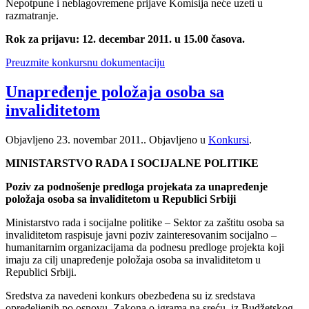
Nepotpune i neblagovremene prijave Komisija neće uzeti u
razmatranje.
Rok za prijavu: 12. decembar 2011. u 15.00 časova.
Preuzmite konkursnu dokumentaciju
Unapređenje položaja osoba sa
invaliditetom
Objavljeno
23. novembar 2011.
. Objavljeno u
Konkursi
.
MINISTARSTVO RADA I SOCIJALNE POLITIKE
Poziv za podnošenje predloga projekata za unapređenje
položaja osoba sa invaliditetom u Republici Srbiji
Ministarstvo rada i socijalne politike – Sektor za zaštitu osoba sa
invaliditetom raspisuje javni poziv zainteresovanim socijalno –
humanitarnim organizacijama da podnesu predloge projekta koji
imaju za cilj unapređenje položaja osoba sa invaliditetom u
Republici Srbiji.
Sredstva za navedeni konkurs obezbeđena su iz sredstava
opredeljenih po osnovu Zakona o igrama na sreću, iz Budžetskog