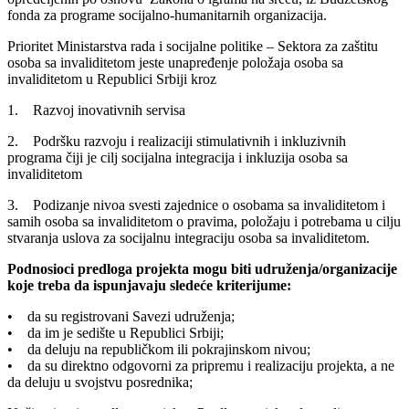
fonda za programe socijalno-humanitarnih organizacija.
Prioritet Ministarstva rada i socijalne politike – Sektora za zaštitu
osoba sa invaliditetom jeste unapređenje položaja osoba sa
invaliditetom u Republici Srbiji kroz
1. Razvoj inovativnih servisa
2. Podršku razvoju i realizaciji stimulativnih i inkluzivnih
programa čiji je cilj socijalna integracija i inkluzija osoba sa
invaliditetom
3. Podizanje nivoa svesti zajednice o osobama sa invaliditetom i
samih osoba sa invaliditetom o pravima, položaju i potrebama u cilju
stvaranja uslova za socijalnu integraciju osoba sa invaliditetom.
Podnosioci predloga projekta mogu biti udruženja/organizacije
koje treba da ispunjavaju sledeće kriterijume:
• da su registrovani Savezi udruženja;
• da im je sedište u Republici Srbiji;
• da deluju na republičkom ili pokrajinskom nivou;
• da su direktno odgovorni za pripremu i realizaciju projekta, a ne
da deluju u svojstvu posrednika;