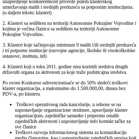
unapredjenje konkurentnosti privrede putem klasterskog
umrežavanja malih i srednjih preduzeća sa potpornim institucijama.
(u daljem tekstu: klasteri)
2. Klasteri sa sedištem na teritoriji Autonomne Pokrajine Vojvodine i
kojima je većina članica sa sedištem na teritoriji Autonomne
Pokrajine Vojvodine.
3. Klasteri koje sačinjavaju minimum 9 malih i/ili srednjih preduzeća
i tri potporne institucije (razvojne agencije, školske ili visokoškolske
ustanove, instituta, itd)
4. Klasteri koji u toku 2011. godine nisu koristili sredstva drugih
državnih organa za aktivnosti za koje traže podsticajna sredstva.
Po ovom Konkursu subvencionisaće se do 50% sledeći troškovi
klaster organizacija, a maksimalno do 1.500.000,00, dinara bez
PDV-a, po klasteru
Troškovi operativnog rada kancelarije, a odnose se na
uspostavljanje organizacione strukture, upravljanje klaster
organizacijom, zajedničke sastanke i pripremu ostalih
zajedničkih aktivnosti i uspostavljanje info kontakt tačke za
sve članice
Troškovi razvoja informacionog sistema za komunikaciju
medju članovima, kao i uspostavljanje zajedničkih servisa koji