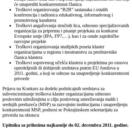
će unaprediti konkurenstonst članica
Troškovi organizovanja “B2B” sastanaka i ostalih
konferencija i radionica edukativnog, informativnog i
promotivnog karaktera
Troškovi angažovanja stručnih lica, odnosno specijalizovanih
organizacija za pripremu i pisanje projekata za konkurse
Evropske unije (IPA, FP7,…), kao i za ostale zajedničke
razvojne projekte
Troškovi organizovanja studijskih poseta klaster
organizacijama u regionu i inostranstvu za predstavnike
članica klastera
Troškovi sopstvenog učešća klastera u projektima po osnovu
opredeljenih ili dobijenih sredstava putem EU fondova u
2011. godini, a koji se odnose na unapredjenje konkurentnosti
privrede
Prijava na Konkurs za dodelu podsticajnih sredstava za
subvencionisanje troškova klaster organizacijama odnosno
poslovnim udruženjima u cilju poslovnog umrežavanja malih i
srednjih preduzeća (MSP) sa razvojnim institucijama i unapredjenju
konkurentnosti MSP, podnosi se Pokrajinskom sekretarijatu za
privredu na obrascu
Upitnika sa prilozima najkasnije do 02. decembra 2011. godine.