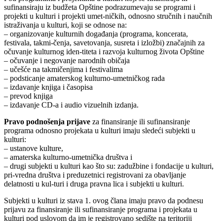
sufinansiraju iz budžeta Opštine podrazumevaju se programi i
projekti u kulturi i projekti umet-ničkih, odnosno stručnih i naučnih
istraživanja u kulturi, koji se odnose na:
– organizovanje kulturnih događanja (programa, koncerata,
festivala, takmi-čenja, savetovanja, susreta i izložbi) značajnih za
očuvanje kulturnog iden-titeta i razvoja kulturnog života Opštine
– očuvanje i negovanje narodnih običaja
– učešće na takmičenjima i festivalima
– podsticanje amaterskog kulturno-umetničkog rada
– izdavanje knjiga i časopisa
– prevod knjiga
– izdavanje CD-a i audio vizuelnih izdanja.
Pravo podnošenja prijave
za finansiranje ili sufinansiranje
programa odnosno projekata u kulturi imaju sledeći subjekti u
kulturi:
– ustanove kulture,
– amaterska kulturno-umetnička društva i
– drugi subjekti u kulturi kao što su: zadužbine i fondacije u kulturi,
pri-vredna društva i preduzetnici registrovani za obavljanje
delatnosti u kul-turi i druga pravna lica i subjekti u kulturi.
Subjekti u kulturi iz stava 1. ovog člana imaju pravo da podnesu
prijavu za finansiranje ili sufinansiranje programa i projekata u
kulturi pod uslovom da im je registrovano sedište na teritoriji