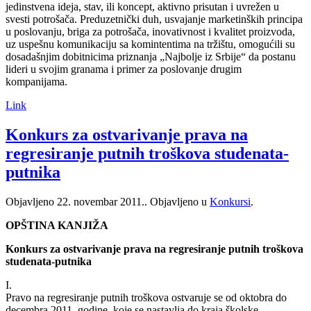
jedinstvena ideja, stav, ili koncept, aktivno prisutan i uvrežen u
svesti potrošača. Preduzetnički duh, usvajanje marketinških principa
u poslovanju, briga za potrošača, inovativnost i kvalitet proizvoda,
uz uspešnu komunikaciju sa komintentima na tržištu, omogućili su
dosadašnjim dobitnicima priznanja „Najbolje iz Srbije“ da postanu
lideri u svojim granama i primer za poslovanje drugim
kompanijama.
Link
Konkurs za ostvarivanje prava na
regresiranje putnih troškova studenata-
putnika
Objavljeno
22. novembar 2011.
. Objavljeno u
Konkursi
.
OPŠTINA KANJIŽA
Konkurs za ostvarivanje prava na regresiranje putnih troškova
studenata-putnika
I.
Pravo na regresiranje putnih troškova ostvaruje se od oktobra do
decembra 2011. godine, koje se nastavlja do kraja školske