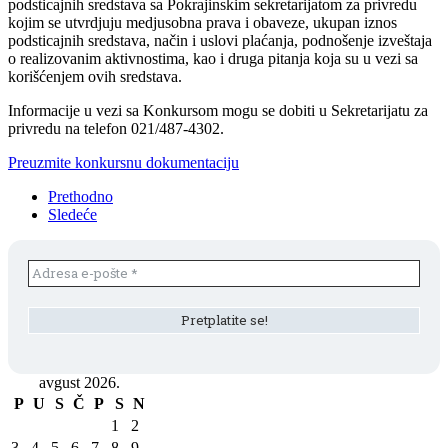
podsticajnih sredstava sa Pokrajinskim sekretarijatom za privredu
kojim se utvrdjuju medjusobna prava i obaveze, ukupan iznos
podsticajnih sredstava, način i uslovi plaćanja, podnošenje izveštaja
o realizovanim aktivnostima, kao i druga pitanja koja su u vezi sa
korišćenjem ovih sredstava.
Informacije u vezi sa Konkursom mogu se dobiti u Sekretarijatu za
privredu na telefon 021/487-4302.
Preuzmite konkursnu dokumentaciju
Prethodno
Sledeće
avgust 2026.
P
U
S
Č
P
S
N
1
2
3
4
5
6
7
8
9