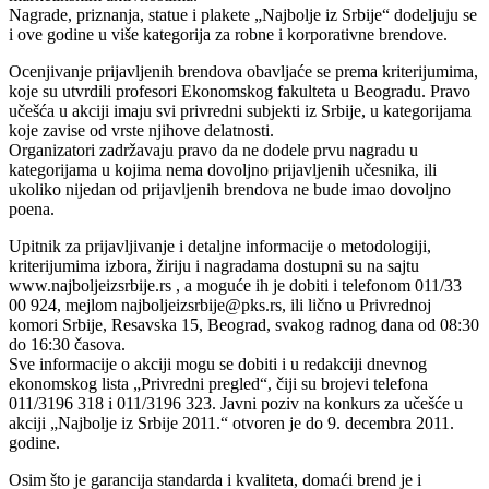
Nagrade, priznanja, statue i plakete „Najbolje iz Srbije“ dodeljuju se
i ove godine u više kategorija za robne i korporativne brendove.
Ocenjivanje prijavljenih brendova obavljaće se prema kriterijumima,
koje su utvrdili profesori Ekonomskog fakulteta u Beogradu. Pravo
učešća u akciji imaju svi privredni subjekti iz Srbije, u kategorijama
koje zavise od vrste njihove delatnosti.
Organizatori zadržavaju pravo da ne dodele prvu nagradu u
kategorijama u kojima nema dovoljno prijavljenih učesnika, ili
ukoliko nijedan od prijavljenih brendova ne bude imao dovoljno
poena.
Upitnik za prijavljivanje i detaljne informacije o metodologiji,
kriterijumima izbora, žiriju i nagradama dostupni su na sajtu
www.najboljeizsrbije.rs , a moguće ih je dobiti i telefonom 011/33
00 924, mejlom najboljeizsrbije@pks.rs, ili lično u Privrednoj
komori Srbije, Resavska 15, Beograd, svakog radnog dana od 08:30
do 16:30 časova.
Sve informacije o akciji mogu se dobiti i u redakciji dnevnog
ekonomskog lista „Privredni pregled“, čiji su brojevi telefona
011/3196 318 i 011/3196 323. Javni poziv na konkurs za učešće u
akciji „Najbolje iz Srbije 2011.“ otvoren je do 9. decembra 2011.
godine.
Osim što je garancija standarda i kvaliteta, domaći brend je i