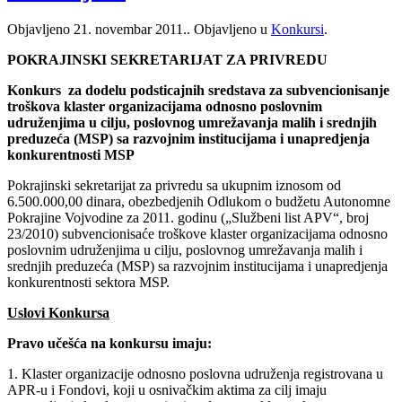
Objavljeno
21. novembar 2011.
. Objavljeno u
Konkursi
.
POKRAJINSKI SEKRETARIJAT ZA PRIVREDU
Konkurs za dodelu podsticajnih sredstava za subvencionisanje
troškova klaster organizacijama odnosno poslovnim
udruženjima u cilju, poslovnog umrežavanja malih i srednjih
preduzeća (MSP) sa razvojnim institucijama i unapredjenja
konkurentnosti MSP
Pokrajinski sekretarijat za privredu sa ukupnim iznosom od
6.500.000,00 dinara, obezbedjenih Odlukom o budžetu Autonomne
Pokrajine Vojvodine za 2011. godinu („Službeni list APV“, broj
23/2010) subvencionisaće troškove klaster organizacijama odnosno
poslovnim udruženjima u cilju, poslovnog umrežavanja malih i
srednjih preduzeća (MSP) sa razvojnim institucijama i unapredjenja
konkurentnosti sektora MSP.
Uslovi Konkursa
Pravo učešća na konkursu imaju:
1. Klaster organizacije odnosno poslovna udruženja registrovana u
APR-u i Fondovi, koji u osnivačkim aktima za cilj imaju